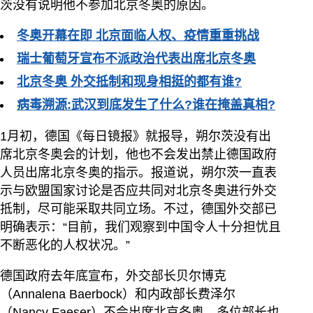
茨没有说明他不参加北京冬奥的原因。
冬奥开幕在即 北京面临人权、疫情重重挑战
瑞士葡萄牙宣布不派政治代表出席北京冬奥
北京冬奥 外交抵制和现身相挺的都有谁?
病毒溯源:武汉到底发生了什么?谁在掩盖真相?
1月初，德国《每日镜报》就报导，朔尔茨没有出
席北京冬奥会的计划，他也不会发出禁止德国政府
人员出席北京冬奥的指示。报道说，朔尔茨一直表
示与欧盟国家讨论是否应共同对北京冬奥进行外交
抵制，尽可能采取共同立场。不过，德国外交部已
明确表示：“目前，我们观察到中国令人十分担忧且
不断恶化的人权状况。”
德国政府去年底宣布，外交部长贝尔博克
（Annalena Baerbock）和内政部长费泽尔
（Nancy Faeser）不会出席北京冬奥。多位部长也