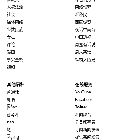
人权法治
网络博弈
社会
新移民
媒体网络
西藏纵览
少数民族
夜话中南海
专栏
中国透视
评论
周嘉有话说
漫画
周末茶馆
事实查核
纵横大历史
视频
其他语种
在线服务
Opens in new window
Opens in new window
普通话
YouTube
Opens in new window
Opens in new window
粤语
Facebook
Opens in new window
Opens in new window
မြန်မာ
Twitter
Opens in new window
한국어
新闻聚合
Opens in new window
ລາວ
节目频率表
Opens in new window
ខ្មែ
订阅新闻快递
Opens in new window
བོད་སྐད།
提供新闻线索