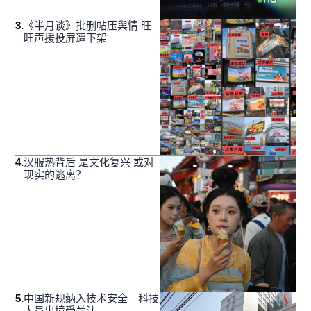
3
.
《半月谈》批删帖压舆情 旺
旺声援投屏遭下架
4
.
汉服热背后 是文化复兴 或对
现实的逃离？
5
.
中国新规纳入技术安全 科技
人员出境受关注