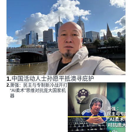
1
.
中国活动人士孙愿平抵澳寻庇护
2
.
萧强：民主与专制新冷战开打
“AI柔术”思维对抗庞大国家机
器