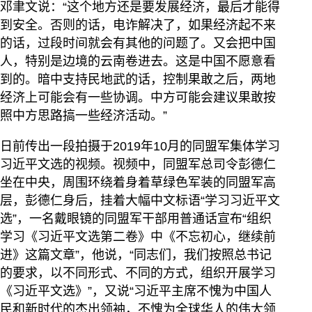
邓聿文说：“这个地方还是要发展经济，最后才能得
到安全。否则的话，电诈解决了，如果经济起不来
的话，过段时间就会有其他的问题了。又会把中国
人，特别是边境的云南卷进去。这是中国不愿意看
到的。暗中支持民地武的话，控制果敢之后，两地
经济上可能会有一些协调。中方可能会建议果敢按
照中方思路搞一些经济活动。”
日前传出一段拍摄于2019年10月的同盟军集体学习
习近平文选的视频。视频中，同盟军总司令彭德仁
坐在中央，周围环绕着身着草绿色军装的同盟军高
层，彭德仁身后，挂着大幅中文标语“学习习近平文
选”，一名戴眼镜的同盟军干部用普通话宣布“组织
学习《习近平文选第二卷》中《不忘初心，继续前
进》这篇文章”，他说，“同志们，我们按照总书记
的要求，以不同形式、不同的方式，组织开展学习
《习近平文选》”，又说“习近平主席不愧为中国人
民和新时代的杰出领袖，不愧为全球华人的伟大领