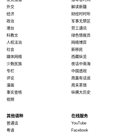
外交
解读新疆
经济
财经时时听
政治
军事无禁区
港台
劳工通讯
科教文
绿色情报员
人权法治
网络博弈
社会
新移民
媒体网络
西藏纵览
少数民族
夜话中南海
专栏
中国透视
评论
周嘉有话说
漫画
周末茶馆
事实查核
纵横大历史
视频
其他语种
在线服务
Opens in new window
Opens in new window
普通话
YouTube
Opens in new window
Opens in new window
粤语
Facebook