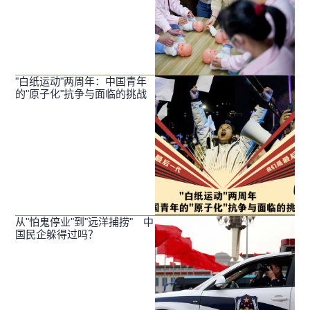
"白纸运动"两周年：中国青年
的"原子化"抗争与面临的挑战
从"怕鬼停业"到"远洋捕捞" 中
国民企躲得过吗？