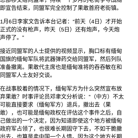
总部移交给同盟军，持续一个多月的老街争夺战随
即宣告结束，同盟军完全控制了果敢首府老街镇。
1月6日李家文告诉本台记者：“前天（4日）才开始
正式的没有枪声，昨天（5日）还有炮声，今天炮
声停了。”
接近同盟军的人士提供的视频显示，胸口标有缅甸
国旗的缅甸军队将武器弹药交给同盟军，然后列队
准备撤离。果敢代主席也是缅甸准将的吞吞敏在和
同盟军人士友好交谈。
在战事胶着的情况下，缅甸军方为什么突然宣布放
弃果敢？时事评论员邓聿文分析说：“（中方）不太
可能直接要求（缅甸军方）退兵，撤出去（果
敢），也可能是缅甸政权在评估这个事件之后，自
己做出的一个决定，因为知道即使这个地方被缅甸
政府军占领了，也很难长期固守下去，不如干脆撤
出去，也算是卖中国一个人情。因为这个地方长期