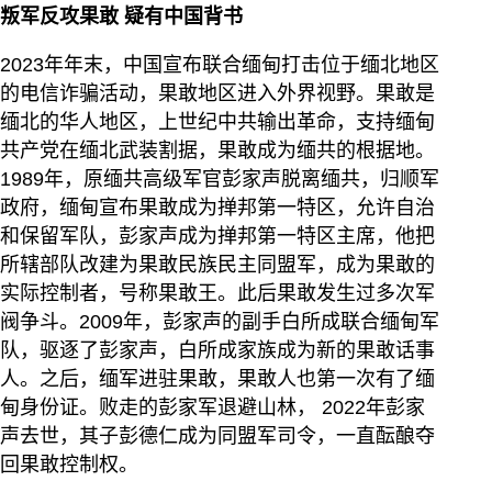
叛军反攻果敢
疑有中国背书
2023年年末，中国宣布联合缅甸打击位于缅北地区
的电信诈骗活动，果敢地区进入外界视野。果敢是
缅北的华人地区，上世纪中共输出革命，支持缅甸
共产党在缅北武装割据，果敢成为缅共的根据地。
1989年，原缅共高级军官彭家声脱离缅共，归顺军
政府，缅甸宣布果敢成为掸邦第一特区，允许自治
和保留军队，彭家声成为掸邦第一特区主席，他把
所辖部队改建为果敢民族民主同盟军，成为果敢的
实际控制者，号称果敢王。此后果敢发生过多次军
阀争斗。2009年，彭家声的副手白所成联合缅甸军
队，驱逐了彭家声，白所成家族成为新的果敢话事
人。之后，缅军进驻果敢，果敢人也第一次有了缅
甸身份证。败走的彭家军退避山林， 2022年彭家
声去世，其子彭德仁成为同盟军司令，一直酝酿夺
回果敢控制权。