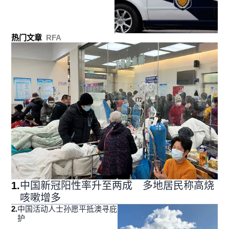
热门文章
RFA
1
.
中国新冠阳性率升至两成 多地居民称高烧
咳嗽增多
2
.
中国活动人士孙愿平抵澳寻庇
护