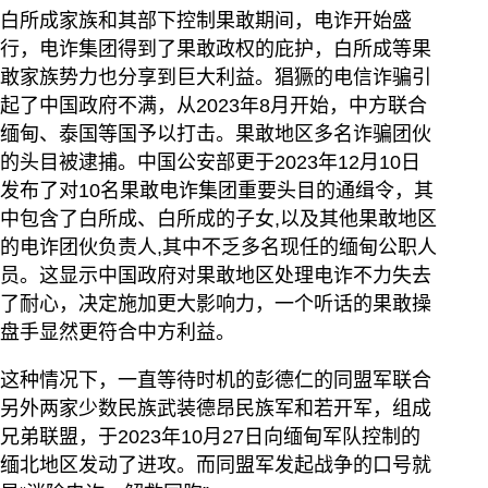
白所成家族和其部下控制果敢期间，电诈开始盛
行，电诈集团得到了果敢政权的庇护，白所成等果
敢家族势力也分享到巨大利益。猖獗的电信诈骗引
起了中国政府不满，从2023年8月开始，中方联合
缅甸、泰国等国予以打击。果敢地区多名诈骗团伙
的头目被逮捕。中国公安部更于2023年12月10日
发布了对10名果敢电诈集团重要头目的通缉令，其
中包含了白所成、白所成的子女,以及其他果敢地区
的电诈团伙负责人,其中不乏多名现任的缅甸公职人
员。这显示中国政府对果敢地区处理电诈不力失去
了耐心，决定施加更大影响力，一个听话的果敢操
盘手显然更符合中方利益。
这种情况下，一直等待时机的彭德仁的同盟军联合
另外两家少数民族武装德昂民族军和若开军，组成
兄弟联盟，于2023年10月27日向缅甸军队控制的
缅北地区发动了进攻。而同盟军发起战争的口号就