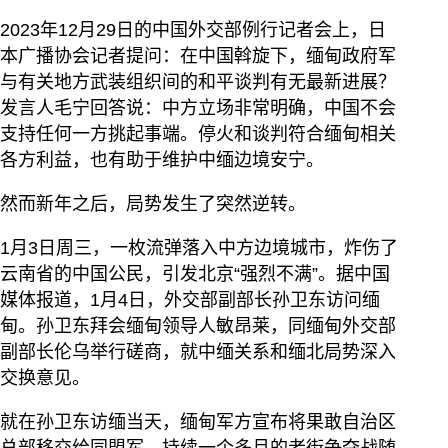
2023年12月29日的中国外交部例行记者会上，日
本广播协会记者提问：在中国斡旋下，缅甸政府军
与有关地方武装组织间的和平谈判有无最新进展？
发言人毛宁回答说：中方立场非常明确，中国不会
支持任何一方挑起事端。停火和谈判符合缅甸相关
各方利益，也有助于维护中缅边境安宁。
然而新年之后，局势发生了突然逆转。
1月3日周三，一枚流弹落入中方边境城市，炸伤了
云南省的中国公民，引发北京“强烈不满”。据中国
媒体报道，1月4日，外交部副部长孙卫东访问缅
甸。孙卫东拜会缅甸领导人敏昂莱，同缅甸外交部
副部长伦乌举行磋商，就中缅关系和缅北局势深入
交换意见。
就在孙卫东访缅当天，缅甸军方宣布将果敢自治区