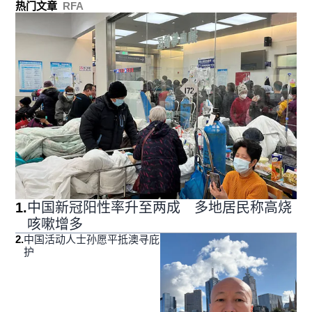
热门文章
RFA
1
.
中国新冠阳性率升至两成 多地居民称高烧
咳嗽增多
2
.
中国活动人士孙愿平抵澳寻庇
护