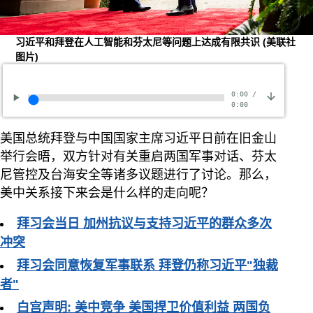
习近平和拜登在人工智能和芬太尼等问题上达成有限共识
(美联社
图片)
0:00
/
0:00
美国总统拜登与中国国家主席习近平日前在旧金山
举行会晤，双方针对有关重启两国军事对话、芬太
尼管控及台海安全等诸多议题进行了讨论。那么，
美中关系接下来会是什么样的走向呢？
拜习会当日 加州抗议与支持习近平的群众多次
冲突
拜习会同意恢复军事联系 拜登仍称习近平"独裁
者"
白宫声明: 美中竞争 美国捍卫价值利益 两国负