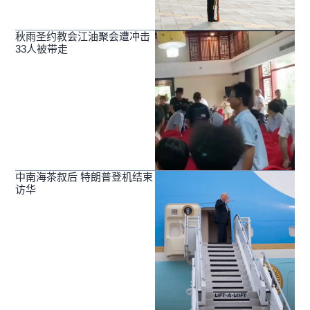
秋雨圣约教会江油聚会遭冲击
33人被带走
中南海茶叙后 特朗普登机结束
访华