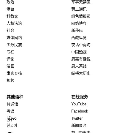
政治
军事无禁区
港台
劳工通讯
科教文
绿色情报员
人权法治
网络博弈
社会
新移民
媒体网络
西藏纵览
少数民族
夜话中南海
专栏
中国透视
评论
周嘉有话说
漫画
周末茶馆
事实查核
纵横大历史
视频
其他语种
在线服务
Opens in new window
Opens in new window
普通话
YouTube
Opens in new window
Opens in new window
粤语
Facebook
Opens in new window
Opens in new window
မြန်မာ
Twitter
Opens in new window
한국어
新闻聚合
Opens in new window
ລາວ
节目频率表