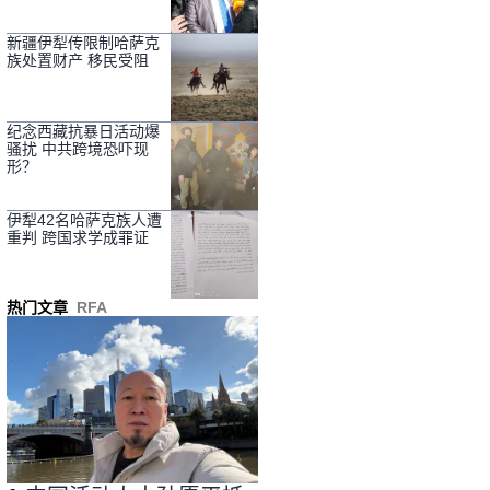
新疆伊犁传限制哈萨克
族处置财产 移民受阻
纪念西藏抗暴日活动爆
骚扰 中共跨境恐吓现
形？
伊犁42名哈萨克族人遭
重判 跨国求学成罪证
热门文章
RFA