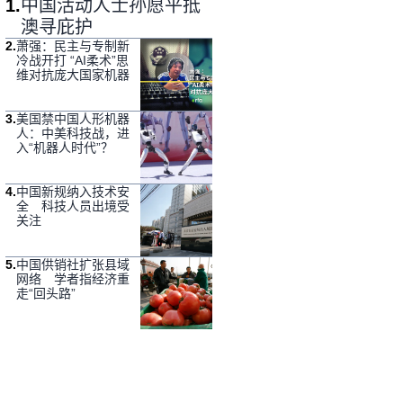
1
.
中国活动人士孙愿平抵
澳寻庇护
2
.
萧强：民主与专制新
冷战开打 “AI柔术”思
维对抗庞大国家机器
3
.
美国禁中国人形机器
人：中美科技战，进
入“机器人时代”？
4
.
中国新规纳入技术安
全 科技人员出境受
关注
5
.
中国供销社扩张县域
网络 学者指经济重
走“回头路”