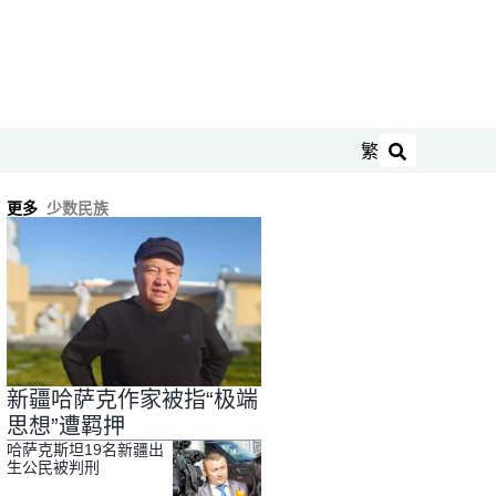
繁
搜索
更多
少数民族
新疆哈萨克作家被指“极端
思想”遭羁押
哈萨克斯坦19名新疆出
生公民被判刑