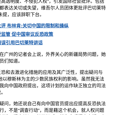
提高透明度、不侵犯人权"，引发国际社会批评。包括
都表达关切或失望，维吾尔人员团体更批评巴切莱特
字未提，应该辞职下台。
评 布林肯:关切中国的限制和操纵
监管 促中国审议反恐政策
错误引用巴切莱特讲话
在广州的记者会上说，外界关心的新疆局势问题，她
员们知道。
反恐和去激进化措施的应用及其广泛性，提出疑问与
其他以穆斯林为主的少数民族权利的影响。虽然我无法
我向中国政府提出，这项计划的运作缺乏独立的司法
说。
疑问，她还说自己有向中国官员提出应提高反恐执法
行，不是“调查行动”，而是藉这个机会，就人权问题