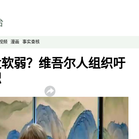
视频
漫画
事实查核
太软弱？维吾尔人组织吁
职