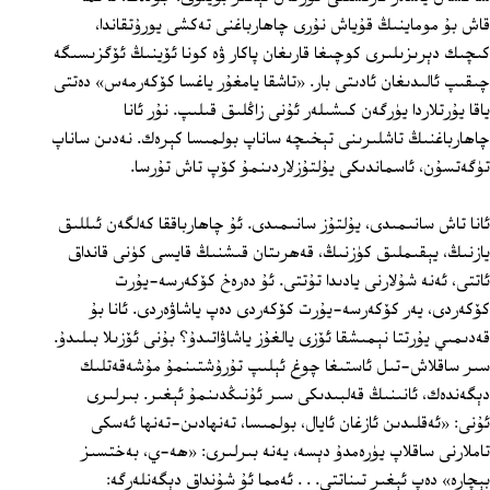
قاش بۇ موماينىڭ قۇياش نۇرى چاھارباغنى تەكشى يورۇتقاندا،
كىچىك دېرىزىلىرى كوچىغا قارىغان پاكار ۋە كونا ئۆينىڭ ئۆگزىسىگە
چىقىپ ئالىدىغان ئادىتى بار. «تاشقا يامغۇر ياغسا كۆكەرمەس» دەتتى
ياقا يۇرتلاردا يۈرگەن كىشىلەر ئۇنى زاڭلىق قىلىپ. نۇر ئانا
چاھارباغنىڭ تاشلىرىنى تېخىچە ساناپ بولمىسا كېرەك. نەدىن ساناپ
تۈگەتسۇن، ئاسماندىكى يۇلتۇزلاردىنمۇ كۆپ تاش تۇرسا.
ئانا تاش سانىمىدى، يۇلتۇز سانىمىدى. ئۇ چاھارباققا كەلگەن ئىللىق
يازنىڭ، يېقىملىق كۈزنىڭ، قەھرىتان قىشنىڭ قايسى كۈنى قانداق
ئاتتى، ئەنە شۇلارنى يادىدا تۇتتى. ئۇ دەرەخ كۆكەرسە-يۇرت
كۆكەردى، يەر كۆكەرسە-يۇرت كۆكەردى دەپ ياشاۋەردى. ئانا بۇ
قەدىمىي يۇرتتا نېمىشقا ئۆزى يالغۇز ياشاۋاتىدۇ؟ بۇنى ئۆزىلا بىلىدۇ.
سىر ساقلاش-تىل ئاستىغا چوغ ئېلىپ تۇرۇشتىنمۇ مۇشەقەتلىك
دېگەندەك، ئانىنىڭ قەلبىدىكى سىر ئۇنىڭدىنمۇ ئېغىر. بىرلىرى
ئۇنى: «ئەقلىدىن ئازغان ئايال، بولمىسا، تەنھادىن-تەنھا ئەسكى
تاملارنى ساقلاپ يۈرەمدۇ دېسە، يەنە بىرلىرى: «ھە-ي، بەختسىز
بېچارە» دەپ ئېغىر تىناتتى. . . ئەمما ئۇ شۇنداق دېگەنلەرگە: