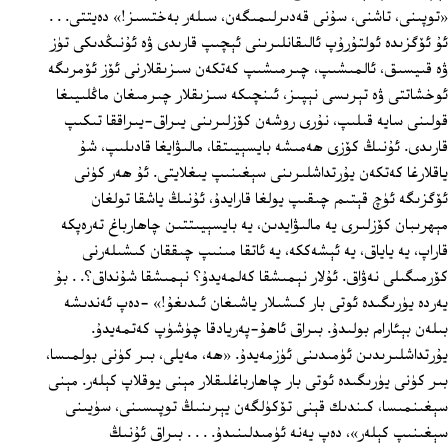
«توپىنى، تاشنى، سۇنى قەدىرلىمىگەن، سىلەر بەختسىز!» دەيتتى. . .
ئۇ ئۆگزىدە ئولتۇرۇپ ئالىقانلىرىنى ئېچىپ قارىدى ۋە ئۇنىڭدىكى تۈز
ۋە قىيسىق، ئالمىشىپ، چىرمىشىپ كەتكەن سىزىقلارنى ئۆز ئۆمرىگە
ئوخشاتتى ۋە تېرىسى نېپىز، ئىنچىكە سىزىقلار چىرمىغان ماڭلىيىغا
قولىنى سايە قىلىپ، نۇرى روشەن كۆزلىرىنى يىراق-يىراققا تىكىپ
قارىدى. ئۇنىڭ كۆزى ھەمىشە بايسېيىتقا، مالىۋايغا قادىلىپ، شۇ
ياقلارغا كەتكەن يۇرتداشلىرىنى سېغىنىپ يىغلايتى. ئۇ ھەر كۈنى
ئۆگزىگە ئۈچ قېتىم چىقىپ يولغا قارايدۇ، ئۇنىڭ ياشقا تولغان
مېھرىبان كۆزلىرى يە مالىۋايدىن، يە بايسېيىتتىن چاھارباغ تەرەپكە
قاراپ، يە ياياق، يە ئېشەككە، يە ئاتقا مىنىپ چىققان كىشىلەرنى
كۆرمىگىلى نەۋاق. ئۇلار نېمىشقا كەلمەيدۇ؟ نېمىشقا شۇنداق؟. . بۇ
يەردە يۈرىگىدە ئوتى بار كىشىلار ياشىغان ئىدىغۇ!» -دەپ ئەندىشە
بىلەن بېئارام بولىدۇ. بىراق ئاھۇ-پەريادقا چۈشۈپ كەتمەيدۇ.
يۇرتداشلىرىدىن ئۈمىدىنى ئۈزمەيدۇ. «ھە، مەيلى، بىر كۈنى بولمىسا،
بىر كۈنى يۈرىگىدە ئوتى بار چاھارباغلىقلار مېنى يوقلاپ كېلەر. مېنى
سېغىنمىسا، كىندىك قېنى تۆكۈلگەن يېرىنىڭ توپىسىنى، سۈيىنى
سېغىنىپ كېلەر»، دەپ يەنە ئۈمىدلىنىدۇ. . . . بىراق ئۇنىڭ