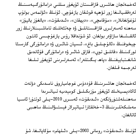
ئەخمەتجان ھاشىرى قازاقىستان ئۇيغۇر مىللىي دراماتۇرگىيەسىنىڭ
تەرەققىياتىغا زور تۆھپە قوشقان يازغۇچى. ئۇنىڭ «ئۆلمەس بولۇپ
تۇغۇلغانلار»، «مۇقامچى»، «دېھقان»، «ئىدىقۇت»، «يالغۇز يالپۇز»
سەھنە ئەسەرلىرى قازاقىستانلىق ۋە چەتئەللىك تاماشىبىنلارنىڭ زور
ئالقىشىغا سازاۋەر بولغان. ئۇ شۇنداقلا رۇس يازغۇچىسى ئانتون
چېخوفنىڭ «ئالۇچىلىق باغ»، ئىسپان شائىرى ۋە دراماتۇرگى گارسىئا
لوركىنىڭ «قانلىق توي»، قازاق شائىر ۋە دراماتۇرگى قۇئاندىق
شانغىتبايېفنىڭ «پاھ، يىگىتلەر!» ئەسەرلىرىنى ئۇيغۇر تىلىغا
تەرجىمە قىلغان.
ئەخمەتجان ھاشىرىنىڭ قۇددۇس غوجامياروف نامىدىكى دۆلەت
ئاكادېمىيەلىك ئۇيغۇر مۇزىكىلىق كومېدىيە تىياتىرىدا
سەھنىلەشتۈرۈلگەن «ئىدىقۇت» ئەسىرى 2010-يىلى ئوتتۇرا ئاسىيا
مەملىكەتلىرىنىڭ 3-خەلقئارا تىياتېرلار فېستىۋالىنىڭ ساھىبى
ئاتالغان.
ئۇنىڭ «ئىدىقۇت» رومانى 2003-يىلى «ئىلھام» مۇكاپاتىغا، شۇ