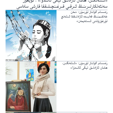
«ئىشەنگىن، ھامان ئازادلىق تېڭى ئاتىدۇ!» : ئۇيغۇر
سەنئەتكارلىرىنىڭ ئىرقىي قىرغىنچىلىققا قارشى ساداسى
رەسسام گۈلناز تۇرسۇن: «مەن
خەلقىمنىڭ قەلبىدە ئازادلىققا ئىشەنچ
تۇرغۇزۇشنى ئىستەيمەن»
رەسسام گۈلناز تۇرسۇن: «ئىشەنگىن،
ھامان ئازادلىق تېڭى ئاتىدۇ!»