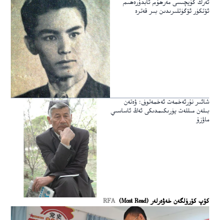
ئەرك كۈيچىسى مەرھۇم ئابدۇرەھىم
ئۆتكۈر ئۆگۈتلىرىدىن بىر قەترە
شائىر نۇرئەخمەت ئەخمەتوف: ۋەتەن
بىلەن مىللەت يۈرىكىمدىكى ئەڭ ئاساسىي
ماۋزۇ
كۆپ كۆرۈلگەن خەۋەرلەر (Most Read)
RFA