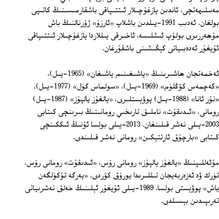
مەسلىھەتچى، ئاندىن يازغۇچىلار ئىتتىپاقى باشقارمىسىنىڭ كاتىپى
بولغان. ئەدىب 1991-يىلدىن باشلاپ «ئارزۇ» ژۇرنالنىڭ باش
مۇھەررىرى بولۇپ ئىشلىسە، ئاخىرقى يىللاردا يازغۇچىلار ئىتتىپاقى
ئۇيغۇر ئەدەبىياتى كېڭىشىنى باشقۇرغان.
ئەخمەتجان ھاشىرىنىڭ «ياشىغىنىم ياشىغان» (1965-يىل)،
«كەچمەس كۆڭلۈم» (1969-يىل)، «سولماس گۈل» (1977-يىل)،
«نۇر ئانا» (1988-يىل) پوۋېستلىرى، «يالغۇز يالپۇز» (1987-يىل)
رومانى، «ئىدىقۇت» ناملىق تارىخىي رومانىنىڭ بىرىنچى كىتابى
2003-يىلى نەشر قىلىنغان. 2013-يىلى بولسا ئۇنىڭ ئىككىنچى
كىتابى «بارچۇق ئارتتېكىن» رومانى نەشر قىلىندى.
مۇئەللىپنىڭ «يالغۇز يالپۇز» رومانى رۇس، «ئىدىقۇت» رومانى رۇس،
تۈرك ۋە ئەزەربەيجان تىللىرىدا يورۇق كۆردى، «يەرگە تۆكۈلگەن
ياش» پوۋېستى بولسا، 1989-يىلى ئۇيغۇر ئېلىنىڭ خەلق نەشرىياتى
تەرىپىدىن بېسىلدى.