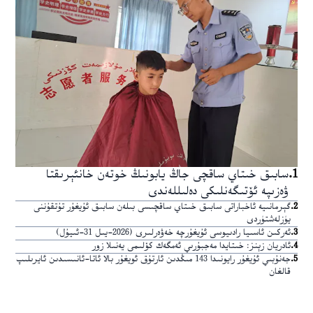
1
.
سابىق خىتاي ساقچى جاڭ يابونىڭ خوتەن خانئېرىقتا
ۋەزىپە ئۆتىگەنلىكى دەلىللەندى
2
.
گېرمانىيە ئاخباراتى سابىق خىتاي ساقچىسى بىلەن سابىق ئۇيغۇر تۇتقۇننى
يۈزلەشتۈردى
3
.
ئەركىن ئاسىيا رادىيوسى ئۇيغۇرچە خەۋەرلىرى (2026-يىل 31-ئىيۇل)
4
.
ئادريان زېنز: خىتايدا مەجبۇرىي ئەمگەك كۆلىمى يەنىلا زور
5
.
جەنۇبىي ئۇيغۇر رايونىدا 143 مىڭدىن ئارتۇق ئويغۇر بالا ئاتا-ئانىسىدىن ئايرىلىپ
قالغان