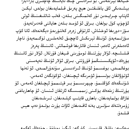
خىيالغا بېرىلەتتى. بۇ ئىرادىسى چىڭ ئايالنىڭ چاچلىرى بارا-بارا
بېشىدىكى ئاق ياغلىقتىن ھېچ پەرىق قىلمايدىغان بولدى. لېكىن
ئاپتاپ چىرايىدىن نۇر كەتمىگىنى بىلەن، قەلب شاتلىغىنىڭ ئوتى
ئۆچۈپ كۈل بولغان. بىراق ئۇ ئۈمىد بىلەن ھاياتنى قەدىرلەيدۇ.
سۆز-دورىغا ئوخشاش، ئارتۇقى زەرەر كەلتۈرىدۇ دېگەندەك، ئانا كۆپ
سۆزلىمەيدۇ. ئۇنىڭ تېرىكىش ئاچچىق ئەلەملىرى تۈگىمەيدۇ. ناچار
ئادەملەرنى ئادەم، ئىنسان قاتارىغا قوشماتتى. ئانىنىڭ پەرەز
قىلىشىچە، ئۇلار يۇرتنىڭ تومۇرىنى قىيغان قۇرتلار. ئۇلار نۇر ئانىنىڭ
يۈرەك-ئۆپكىسىنىڭمۇ قۇرۇتتى. بىراق ئۇلار ئۇنىڭ نەپەسىنى
بوغالمىدى، بوغسىمۇ ئۇنىڭ ئىرادىسىنى سۇندۇرالمىدى. ئۇ تەنھا
ئۆتۈۋاتقان بولسىمۇ ئۆمرىگە ئېچىنغان، ئۆكۈنگەن ئەمەس.
شۇنىڭدەك كۆڭلىمۇ، چېھرىسىمۇ بىر قېتىممۇ ئېچىلغان ئەمەس. ئۇ
يۇرتنىڭ زىلدەك يۈكىنى زىممىسىگە ئارتقان ئىنسان. ئۇ چاھارباغنى
غازاڭ بولمايدىغان، باھارى قايتىپ كېلىدىغان، تىرىلىدىغان
زۇمرەتتەك سۇلىرى يەنە ئاقىدىغان ئاۋات يۇرت بولىدۇ دەپ ھېس
قىلىدۇ.
سەكسەن ياشلار قارىسىنى كۆرگەن ئېگىز بويلۇق، جۈدەڭ، ئەگمە