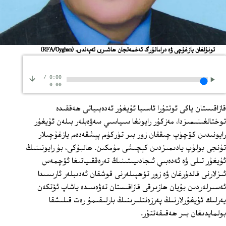
تونۇلغان يازغۇچى ۋە دراماتۇرگ ئەخمەتجان ھاشىرى ئەپەندى.
(RFA/Oyghan)
/
0:00
0:00
قازاقىستان ياكى ئوتتۇرا ئاسىيا ئۇيغۇر ئەدەبىياتى ھەققىدە
توختالغىنىمىزدا، مەزكۇر رايونغا سىياسىي سەۋەبلەر بىلەن ئۇيغۇر
رايونىدىن كۆچۈپ چىققان زور بىر تۈركۈم پېشقەدەم يازغۇچىلار
تۇنجى بولۇپ يادىمىزدىن كېچىشى مۇمكىن. ھالبۇكى، بۇ رايونىنىڭ
ئۇيغۇر تىلى ۋە ئەدەبىي ئىجادىيىتىنىڭ تەرەققىياتىغا ئۆچمەس
ئىزلارنى قالدۇرغان ۋە زور تۆھپىلەرنى قوشقان ئەدىبلەر ئارىسىدا
ئەسىرلەردىن بۇيان ھازىرقى قازاقىستان تەۋەسىدە ياشاپ ئۆتكەن
يەرلىك ئۇيغۇرلارنىڭ پەرزەنتلىرىنىڭ بارلىقىمۇ رەت قىلىشقا
بولمايدىغان بىر ھەقىقەتتۇر.