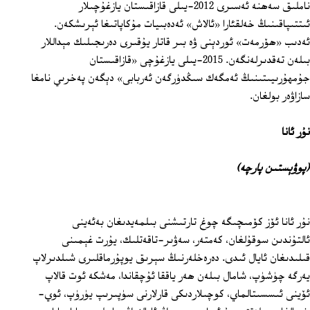
ناملىق سەھنە ئەسىرى 2012-يىلى قازاقىستان يازغۇچىلار
ئىتتىپاقىنىڭ خەلقئارا «ئالاش» ئەدەبىيات مۇكاپاتىغا ئېرىشكەن.
ئەدىب «ھۆرمەت» ئوردېنى ۋە بىر قاتار يۇقىرى دەرىجىلىك مېداللار
بىلەن تەقدىرلەنگەن. 2015-يىلى يازغۇچى «قازاقىستان
جۇمھۇرىيىتىنىڭ ئەمگەك سىڭدۈرگەن ئەربابى» دېگەن پەخرىي نامغا
سازاۋەر بولغان.
نۇر ئانا
(پوۋېستىن پارچە)
نۇر ئانا ئۆز كۆمىچىگە چوغ تارتىشنى بىلمەيدىغان بەئەينى
ئالتۇندىن سوقۇلغان، كەمتەر، سەۋىر-تاقەتلىك، يۇرت غېمىنى
قىلىدىغان ئايال ئىدى. دەرەخلەرنىڭ سېرىق يوپۇرماقلىرى شىلدىرلاپ
يەرگە چۈشۈپ، شامال بىلەن ھەر ياققا ئۇچقاندا، مەشكە ئوت قالاپ
ئۆينى ئىسسىتالماي، كوچىلاردىكى قارلارنى سۈپىرىپ يۈرۈپ، ئوي-