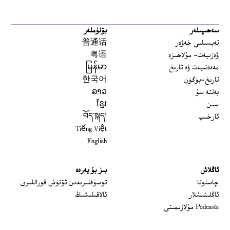
سەھىپىلەر
بۆلۈملەر
تەپسىلىي خەۋەر
普通话
ۋەزىيەت- مۇلاھىزە
粤语
مەدەنىيەت ۋە تارىخ
မြန်မာ
تارىخ-بۈگۈن
한국어
يەتتە سۇ
ລາວ
سىن
ខ្មែរ
ئارخىپ
བོད་སྐད།
Tiếng Việt
English
ئاڭلاش
بىز بۇ يەردە
 window
چاستوتا
توسۇقلىرىدىن ئۆتۈش قوراللىرى
ئاڭلىتىشلار
ئالاقىلىشىڭ
Podcasts مۇلازىمىتى