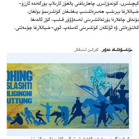
كېچىلىرى، كۈندۈزلىرى چاھارباغنى يالغۇز ئارىلاپ يۈرگەندە ئارزۇ-
خىياللارغا بېرىلىپ ھەسرەتلىنىپ يىغلىغان كۈنلىرىمۇ بولغان.
بۇنداق چاغلاردا يۇرتداشلىرىنى تەسەۋۋۇر قىلىپ، كۆز ئالدىغا
كەلتۈرەتتى ۋە ئۆتكەن كۈنلىرىنى ئەسلەپ، ئوي-خىياللارغا چۆمەتتى.
ﻣﯘﻧﺎﺳﯩﯟﻩﺗﻠﯩﻚ ﺧﻪﯞﻩﺭ
ئەركىن تىنىقلار