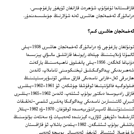
قازاقىستاندا تۇغۇلۇپ شۆھرەت قازانغان ئۇيغۇر يازغۇچىسى،
دراماتۇرگ ئەخمەتجان ھاشىرى ئەنە شۇلارنىڭ جۈملىسىدىندۇر.
ئەخمەتجان ھاشىرى كىم؟
تونۇلغان يازغۇچى ۋە دراماتۇرگ ئەخمەتجان ھاشىرى 1938-يىلى
ئالمۇتا ۋىلايىتىنىڭ چېلەك رايونىغا قاراشلىق مالىۋاي يېزىسىدا
دۇنياغا كەلگەن. 1956-يىلى پانفىلوف ناھىيەسىنىڭ ياركەنت
شەھىرىدىكى پېداگوگىكىلىق تېخنىكومىنى تاماملاپ، ئاندىن
ھازىرقى ئەل-فارابى نامىدىكى قازاق مىللىي ئۇنىۋېرسىتېتىنىڭ
فىلولوگىيە فاكۇلتېتىغا ئوقۇشقا چۈشكەن. ئۇ 1961-1962-يىللىرى
قازاق رادىيوسىدا دىكتور بولۇپ ئىشلەپ، ئاندىن 1962-1965-يىللىرى
ئىبراي ئالتىنسارىن نامىدىكى پېداگوگىكا پەنلىرى ئىلمىي-تەتقىقات
ئىنستىتۇتىنىڭ ئاسپىرانتۇرىيەسىدە ئوقۇغان. 1970-ۋە 1982-يىللار
ئارىلىقىدا «ئۇيغۇر ئاۋازى» گېزىتىدە ئەدەبىيات ۋە سەنئەت بۆلۈمىنىڭ
باشلىقى بولۇپ ئىشلىگەن. 1982-يىلدىن باشلاپ ئۇ قازاقىستان
يازغۇچىلار ئىتتىپاقى ئۇيغۇر ئەدەبىياتى بويىچە ئەدەبىي