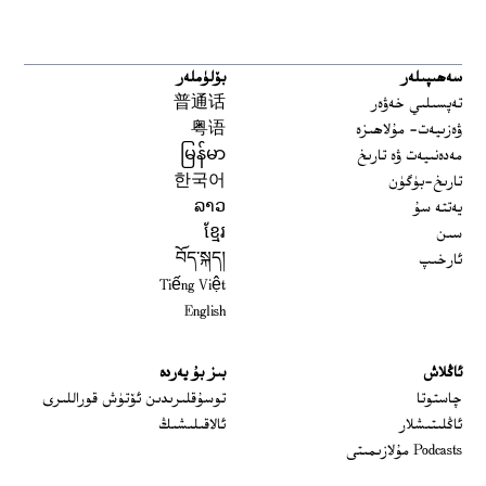
سەھىپىلەر
بۆلۈملەر
تەپسىلىي خەۋەر
普通话
ۋەزىيەت- مۇلاھىزە
粤语
مەدەنىيەت ۋە تارىخ
မြန်မာ
تارىخ-بۈگۈن
한국어
يەتتە سۇ
ລາວ
سىن
ខ្មែរ
ئارخىپ
བོད་སྐད།
Tiếng Việt
English
ئاڭلاش
بىز بۇ يەردە
 window
چاستوتا
توسۇقلىرىدىن ئۆتۈش قوراللىرى
ئاڭلىتىشلار
ئالاقىلىشىڭ
Podcasts مۇلازىمىتى