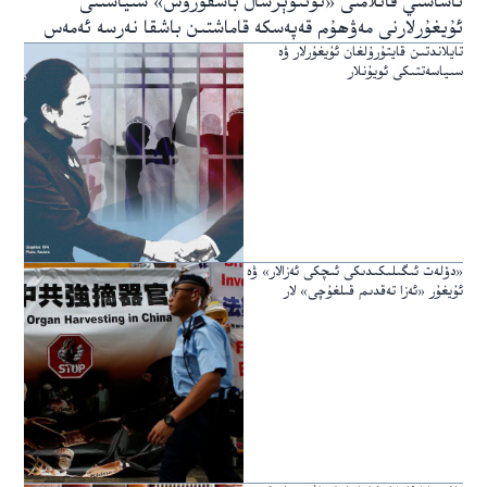
ئاساسىي قاتلامنى «ئۇنىۋېرسال باشقۇرۇش» سىياسىتى
ئۇيغۇرلارنى مەۋھۇم قەپەسكە قاماشتىن باشقا نەرسە ئەمەس
تايلاندتىن قايتۇرۇلغان ئۇيغۇرلار ۋە
سىياسەتتىكى ئويۇنلار
«دۆلەت ئىگىلىكىدىكى ئىچكى ئەزالار» ۋە
ئۇيغۇر «ئەزا تەقدىم قىلغۇچى» لار