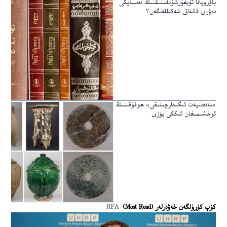
ياۋروپادا ئۇيغۇرشۇناسلىقنىڭ دەسلەپكى
دەۋرى قانداق شەكىللەنگەن؟
«مەدەنىيەت ئىگىدارچىلىقى» ھوقۇقىنىڭ
ئوخشىمىغان ئىككى يۈزى
كۆپ كۆرۈلگەن خەۋەرلەر (Most Read)
RFA