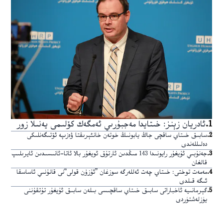
1
.
ئادريان زېنز: خىتايدا مەجبۇرىي ئەمگەك كۆلىمى يەنىلا زور
2
.
سابىق خىتاي ساقچى جاڭ يابونىڭ خوتەن خانئېرىقتا ۋەزىپە ئۆتىگەنلىكى
دەلىللەندى
3
.
جەنۇبىي ئۇيغۇر رايونىدا 143 مىڭدىن ئارتۇق ئويغۇر بالا ئاتا-ئانىسىدىن ئايرىلىپ
قالغان
4
.
مەمەت توختى: خىتاي چەت ئەللەرگە سوزغان ”ئۇزۇن قولى“نى قانۇنىي ئاساسقا
ئىگە قىلدى
5
.
گېرمانىيە ئاخباراتى سابىق خىتاي ساقچىسى بىلەن سابىق ئۇيغۇر تۇتقۇننى
يۈزلەشتۈردى