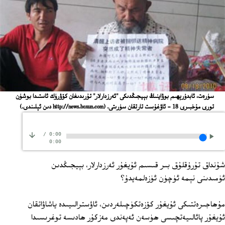
ﺳﯜﺭﻩﺕ، ﺋﺎﺑﺪﯗﺭﯦﻬﯩﻢ ﺑﻮﯞﺍﻳﻨﯩﯔ ﺑﯧﻴﺠﯩﯖﺪﯨﻜﻰ "ﺋﻪﺭﺯﺩﺍﺭﻻﺭ" ﺗﯘﺭﯨﺪﯨﻐﺎﻥ ﻛﯚﯞﺭﯛﻙ ﺋﺎﺳﺘﯩﺪﺍ ﺑﻮﺷﯜﻥ
ﺗﻮﺭﻯ ﻣﯘﺧﺒﯩﺮﻯ 18 - ﺋﺎﯞﻏﯘﺳﺖ ﺗﺎﺭﺗﻘﺎﻥ ﺳﯜﺭﯨﺘﻰ.
(http://news.boxun.com ﺩﯨﻦ ﺋﯧﻠﯩﻨﺪﻯ.)
/
0:00
0:00
شۇنداق تۇرۇقلۇق بىر قىسىم ئۇيغۇر ئەرزدارلار، بېيجىڭدىن
ئۈمىدىنى نېمە ئۈچۈن ئۈزەلمەيدۇ؟
مۇھاجىرەتتىكى ئۇيغۇر كۆزەتكۈچىلەردىن، ئاۋسترالىيىدە ياشاۋاتقان
ئۇيغۇر پائالىيەتچىسى ھۈسەن ئەپەندى مەزكۇر ھادىسە توغرىسىدا