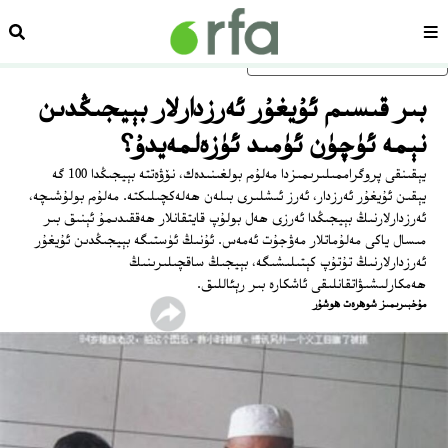
سەھىپە
ئىزد
ئاساسلىق مەزمۇنغا ئاتلاڭ
بىر قىسىم ئۇيغۇر ئەرزدارلار بېيجىڭدىن
نېمە ئۈچۈن ئۈمىد ئۈزەلمەيدۇ؟
يېقىنقى پروگراممىلىرىمىزدا مەلۇم بولغىنىدەك، نۆۋەتتە بېيجىڭدا 100 گە
يېقىن ئۇيغۇر ئەرزدار، ئەرز ئىشلىرى بىلەن ھەلەكچىلىكتە. مەلۇم بولۇشىچە،
ئەرزدارلارنىڭ بېيجىڭدا ئەرزى ھەل بولۇپ قايتقانلار ھەققىدىمۇ ئېنىق بىر
مىسال ياكى مەلۇماتلار مەۋجۇت ئەمەس. ئۇنىڭ ئۈستىگە بېيجىڭدىن ئۇيغۇر
ئەرزدارلارنىڭ تۇتۇپ كېتىلىشىگە، بېيجىڭ ساقچىلىرىنىڭ
ھەمكارلىشىۋاتقانلىقى ئاشكارە بىر رېئاللىق.
ﻣﯘﺧﺒﯩﺮﯨﻤﯩﺰ ﺷﻮﻫﺮﻩﺕ ﻫﻮﺷﯘﺭ