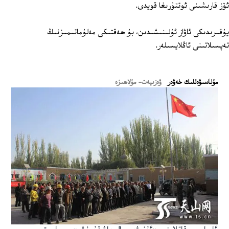
ئۆز قارىشىنى ئوتتۇرىغا قويدى.
يۇقىرىدىكى ئاۋاز ئۇلىنىشىدىن، بۇ ھەقتىكى مەلۇماتىمىزنىڭ
تەپسىلاتىنى ئاڭلايسىلەر.
ﻣﯘﻧﺎﺳﯩﯟﻩﺗﻠﯩﻚ ﺧﻪﯞﻩﺭ
ۋەزىيەت- مۇلاھىزە