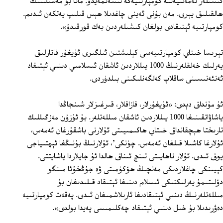
كىشىلەر ئەمەلىيەتتە كومپارتىيەگە ئىشەنمەيدۇ. مانا بۇ مەسىلىنىڭ
ھالقىلىق يېرى. مەن بۇنى ئەينى چاغدىلا ھېس قىلىپ يەتكەن ئىدىم.
كومپارتىيە ئېتىقادى بولغان كىشىلەردىن بەك قورقىدۇ».
تېرىسا خىتاي كومپارتىيەسى كېلىشتىن ئىلگىرى ئۇيغۇر قاتارلىق
يەرلىك خەلقلەرنىڭ 1000 يىللاردىن ئاشقان ئىسلامىي دىنىي ئېتىقاد
ئەنئەنىسىنى ساقلاپ كەلگەنلىكىنى بىلدۈردى.
ئۇ مۇنداق دېدى: «ئۇيغۇرلار، قازاقلار، قىرغىزلار شىنجاڭدا
ياشاۋاتقىنىغا 1000 يىللاردىن ئاشقان مىللەتلەر. بۇ ئۇزۇن مەزگىللىك
تارىختا ھېچقانداق خىتاي ھاكىمىيىتى ئۇلارنى باشقۇرغان ئەمەس،
ئۇلارغا كاشىلا قىلغان ئەمەس. چۈنكى'، ئۇلارنىڭ بۇنىڭغا ئېھتىياجى
يوق ئىدى. ئۇلار ناھايىتى تىنچ ئىناق ھالدا ئۇ جايلاردا ياشايتتى.
كېيىنكى چاغلاردىكى مەنچىڭ ھۆكۈمىتى ۋە جۇڭخۇئا مىنگو
دۆلىتىمۇ يەرلىكتىكى ئىسلام دىنىغا ئېتىقاد قىلىدىغان بۇ
مىللەتلەرنىڭ دىنىي ئېتىقادىغا ئارىلاشمىغان ئىدى. پەقەت كومپارتىيە
دەۋرىدىلا بۇ خىل دىنىي ئېتىقاد چەكلىمىسى پەيدا بولدى».