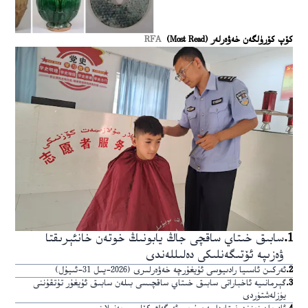
كۆپ كۆرۈلگەن خەۋەرلەر (Most Read)
RFA
1
.
سابىق خىتاي ساقچى جاڭ يابونىڭ خوتەن خانئېرىقتا
ۋەزىپە ئۆتىگەنلىكى دەلىللەندى
2
.
ئەركىن ئاسىيا رادىيوسى ئۇيغۇرچە خەۋەرلىرى (2026-يىل 31-ئىيۇل)
3
.
گېرمانىيە ئاخباراتى سابىق خىتاي ساقچىسى بىلەن سابىق ئۇيغۇر تۇتقۇننى
يۈزلەشتۈردى