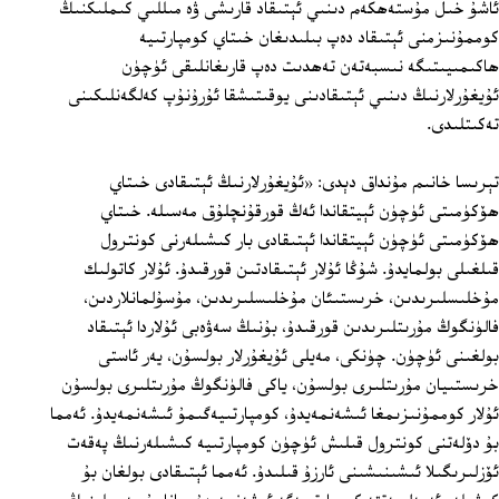
ئاشۇ خىل مۇستەھكەم دىنىي ئېتىقاد قارىشى ۋە مىللىي كىملىكنىڭ
كوممۇنىزمنى ئېتىقاد دەپ بىلىدىغان خىتاي كومپارتىيە
ھاكىمىيىتىگە نىسبەتەن تەھدىت دەپ قارىغانلىقى ئۈچۈن
ئۇيغۇرلارنىڭ دىنىي ئېتىقادىنى يوقىتىشقا ئۇرۇنۇپ كەلگەنلىكىنى
تەكىتلىدى.
تېرىسا خانىم مۇنداق دېدى: «ئۇيغۇرلارنىڭ ئېتىقادى خىتاي
ھۆكۈمىتى ئۈچۈن ئېيتقاندا ئەڭ قورقۇنچلۇق مەسىلە. خىتاي
ھۆكۈمىتى ئۈچۈن ئېيتقاندا ئېتىقادى بار كىشىلەرنى كونترول
قىلغىلى بولمايدۇ. شۇڭا ئۇلار ئېتىقادتىن قورقىدۇ. ئۇلار كاتولىك
مۇخلىسلىرىدىن، خرىستىئان مۇخلىسلىرىدىن، مۇسۇلمانلاردىن،
فالۈنگوڭ مۇرىتلىرىدىن قورقىدۇ، بۇنىڭ سەۋەبى ئۇلاردا ئېتىقاد
بولغىنى ئۈچۈن. چۈنكى، مەيلى ئۇيغۇرلار بولسۇن، يەر ئاستى
خرىستىيان مۇرىتلىرى بولسۇن، ياكى فالۈنگوڭ مۇرىتلىرى بولسۇن
ئۇلار كوممۇنىزىمغا ئىشەنمەيدۇ، كومپارتىيەگىمۇ ئىشەنمەيدۇ. ئەمما
بۇ دۆلەتنى كونترول قىلىش ئۈچۈن كومپارتىيە كىشىلەرنىڭ پەقەت
ئۆزلىرىگىلا ئىشىنىشىنى ئارزۇ قىلىدۇ. ئەمما ئېتىقادى بولغان بۇ