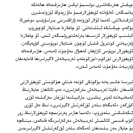
چېقىش ھەرىكەتلىرى بولسىمۇ لېكىن ھازىرقىدەك ھالەتكە
يەتمىگەن. ئەلۋەتتە ئۇيغۇرلارغىمۇ ماۋ زېدوڭ ئۈزۈندىلىرى
تارقىتىلاتتى. ئەمما ئۇلار ئۈزۈندە ۋاراقلىرىنى يىرتىۋېلىپ موخوركا
يۆگەپ چېكىشكە ئىشلىتەتتى. ئۇ چاغلاردا خىتايلار كۆچۈرۈپ
كېلىنىپ ئۇيغۇرلار ئارىسىغا يەرلەشتۈرۈلمىگەن ئىدى. ئۇ چاغلاردا
ۋەزىيەتنى كونترول قىلىش ئۈچۈن خىتايلار نوپۇسىنى كۆپەيگەن،
ئۇيغۇرلار نوپۇسى ئازايغان ئەھۋال مەۋجۇت ئەمەس، ھازىرقىدەك
ئۇيغۇرلارنى تۈركۈم-تۈركۈملەپ تەربىيەلەش لاگېرلىرىغا قامايدىغان
ۋەزىيەت مەۋجۇت ئەمەس ئىدى».
تېرىسا خانىم يەنە بۈگۈنكى كۈندە خىتاي ھۆكۈمىتى ئۇيغۇرلارنى
قامىغان «قايتا تەربىيەلەش مەركەزلىرى» دەپ ئاتالغان جايلارنىڭ
ئەمەلىيەتتە ئەينى يىللىرى، مارالبېشىدا تۇرغان مەزگىلىدە ئۆزى
كۆرگەن «ئەمگەك بىلەن ئۆزگەرتىش لاگېرلىرى» نىڭ دەل ئۆزى
ئىكەنلىكىنى بىلدۈرۈپ: «ئەمما ھازىر پەرىزىمچە ئۇيغۇرلارنىڭ زور
كۆپ قىسمى ئاتالمىش تەربىيەلەش مەركەزلىرىگە قامالدى، مېنىڭچە
بۇ جايلار مەن بىلىدىغان ئەمگەك بىلەن ئۆزگەرتىلىش لاگېرلىرىدىن