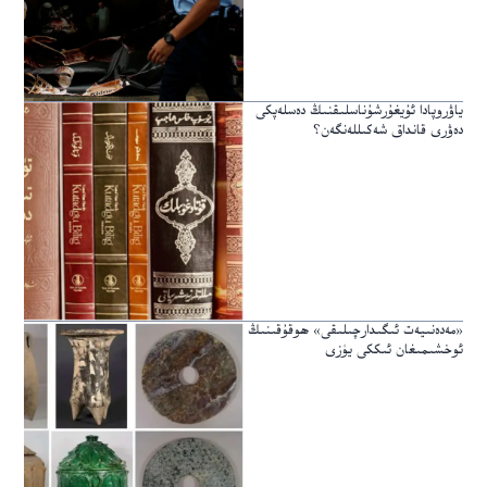
ياۋروپادا ئۇيغۇرشۇناسلىقنىڭ دەسلەپكى
دەۋرى قانداق شەكىللەنگەن؟
«مەدەنىيەت ئىگىدارچىلىقى» ھوقۇقىنىڭ
ئوخشىمىغان ئىككى يۈزى