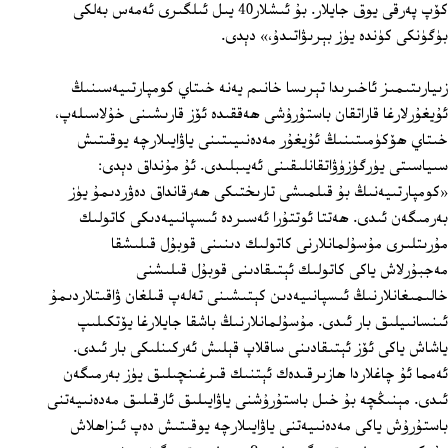
كۆپ پەرقى يوق جايلار. بۇ ئىشلار40 يىل ئىلگىرى ئەمەس بەلكى
بۈگۈنكى كۈندە يۈز بېرىۋاتىدۇ،» دېدى.
زىيارىتىمىز ئاخىرىدا تېرىسا خانىم يەنە خىتاي كومپارتىيەسىنىڭ
ئۇيغۇرلارغا قاراتقان باستۇرۇشى ھەققىدە ئۆز قارىشىنى خۇلاسىلەپ،
خىتاي ھۆكۈمىتىنىڭ ئۇيغۇر مەدەنىيىتىنى ياۋايىلارچە يوقىتىش
سىياسىتى يۈرگۈزۈۋاتقانلىقىنى ئەيىبلىدى. ئۇ مۇنداق دېدى:
«كومپارتىيەنىڭ بۇ قىلمىشى تارىختىكى ھەرقانداق دەۋردىمۇ يۈز
بەرمىگەن ئىدى. ھەتتا ئوتتۇرا ئەسىردە ئىسپانىيەدىكى كاتولىك
مۇرىتلىرى مۇسۇلمانلارنى كاتولىك دىنىنى قوبۇل قىلىشقا
مەجبۇرلاش ياكى كاتولىك ئېتىقادىنى قوبۇل قىلىشنى
خالىمىغانلارنىڭ ئىسپانىيەدىن كېتىشىنى تەلەپ قىلغان ۋاقىتلاردىمۇ
ئىنسانىيلىق بار ئىدى. مۇسۇلمانلارنىڭ باشقا جايلارغا يۆتكىلىپ
ياشاش ياكى ئۆز ئېتىقادىنى ساقلاپ قېلىش ئەركىنلىكى بار ئىدى.
ئەمما ئۇ چاغلاردا ھازىرقىدەك ئېتنىك قىرغىنچىلىق يۈز بەرمىگەن
ئىدى. مېنىڭچە بۇ خىل باستۇرۇشنى ياۋايىلىق ئارقىلىق مەدەنىيەتنى
باستۇرۇش ياكى مەدەنىيەتنى ياۋايىلارچە يوقىتىش دەپ ئىزاھلاش