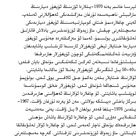
تېرىسا خانىم يەنە 1970-يىللاردا ئۆزىنىڭ ئۇيغۇر دىيارىنىڭ
مارالبېشى ناھىيەسىدە تۇرغان مەزگىلىدىكى ئەھۋاللارنى ئەسلەپ،
ئەينى چاغلاردىمۇ خىتاي كومپارتىيەسىنىڭ ئۇيغۇر دىيارىدىكى
مەسچىتلەرنى چېقىش، ماۋ زېدوڭ ئۈزۈندىلىرىنى يادلاش قاتارلىق
تەشۋىقاتلىرى بولسىمۇ، ئەمما ئۇ مەزگىللەردە جەنۇبىي ئۇيغۇر
دىيارىدا خىتايلار تېخى ئۇيغۇرلار ئارىسىدا ئارىلىشىپ ياشايدىغان
ۋەزىيەت شەكىللەنمىگەنلىكى ئۈچۈن ئۇيغۇرلار ھازىرقىغا
سېلىشتۇرغاندا نىسبەتەن ئەركىن ئىكەنلىكىنى مۇنداق بايان قىلدى:
«40-50 يىل ئىلگىرىكى ئۇيغۇرلار يەنىلا ئۆز ماكانىدا ياشايتتى.
ئۇلارنىڭ خىتايلار بىلەن بەكمۇ جىق ئالاقىسى يوق ئىدى. بولۇپمۇ
جەنۇبىي شىنجاڭدا شۇنداق ئىدى. ئۇيغۇرلار خەلق كوممۇناسىدا
توپلىشىپ ياشايتتى. ئۇ چاغلاردا ئۇلارنىڭ ئەھۋالىنى ھازىرقىدىن
بىرئاز ياخشى دېيىشكە بولاتتى. مەن ئۇ يەردە تۇرغان ۋاقىت، 1967-
يىلدىن 1976-يىلغا قەدەر بولغان 9 يىل ۋاقىت، يەنى مەدەنىيەت
ئىنقىلابىي دەۋرى ئىدى. ئۇ چاغلاردا ئۇلارنىڭ ياشاش مۇھىتى
ھازىرقىدەك بۇنداق ناچار ئەمەس ئىدى. ئۇ چاغلاردا ئۇلار تەشۋىقاتقا
تايىناتتى. ماۋ زېدوڭ ئۈزۈندىلىرىنى تارقىتاتتى. گەرچە مەسچىتلەرنى