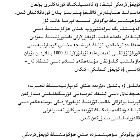
ئۇيغۇرلاردىكى ئېتىقاد ۋە ئادىمىيلىكنىڭ ئۆرنەكلىرى بولغان
تەسىرلىك ھىمايىلەرنى ئاڭلىغۇچىلىرىمىز بىلەن ئورتاقلاشقان ئىدى.
سۆھبىتىمىزنىڭ بۈگۈنكى قىسمىدا تېرىسا خانىم ئۆز
كەچمىشلىرىگە بىرلەشتۈرۈپ، خىتاي ھۆكۈمىتىنىڭ دىنىي
ئېتىقادنى باھانە قىلىپ، ئۇيغۇرلارنى باستۇرۇشىنىڭ سەۋەبى
ھەققىدە توختالدى. ئۇنىڭ قارىشىچە «خىتاي كومپارتىيەسىنى
قورقۇتۇۋاتقىنى ئەمەلىيەتتە ئۇيغۇرلارنىڭ 1000 يىللاردىن بۇيان
داۋاملىشىپ كېلىۋاتقان مۇستەھكەم ئىسلام دىنىي ئېتىقاد ئەن-
ئەنىسى ۋە ئۇيغۇر كىملىكى» ئىكەن.
بالىلىق ۋە ياشلىق دەۋرىدە خىتاي كومپارتىيەسىنىڭ تەسىرىدە
ھېچقانداق دىنىي ئېتىقاد تەربىيەسى كۆرمىگەنلىكىنى بىلدۈرگەن
تېرىسا بوكزاكى خانىم، ئۆزىنىڭ ئۇيغۇرلاردىكى مۇستەھكەم دىنىي
ئېتىقاد ۋە ئادىمىيلىكنىڭ ئۆزىدە چوڭقۇر تەسىرلەرنى
قالدۇرغانلىقىنى بىلدۈرگەن ئىدى.
ئۇ بۈگۈنكى سۆھبىتىمىزدە خىتاي ھۆكۈمىتىنىڭ ئۇيغۇرلاردىكى