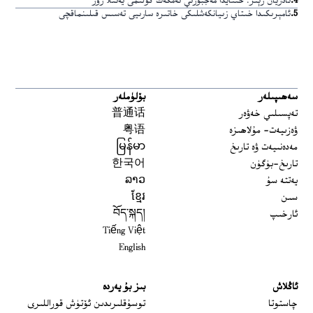
4
.
ئادريان زېنز: خىتايدا مەجبۇرىي ئەمگەك كۆلىمى يەنىلا زور
5
.
ئامېرىكىدا خىتاي زىيانكەشلىكى خاتىرە سارىيى تەسىس قىلىنماقچى
سەھىپىلەر
بۆلۈملەر
تەپسىلىي خەۋەر
普通话
ۋەزىيەت- مۇلاھىزە
粤语
مەدەنىيەت ۋە تارىخ
မြန်မာ
تارىخ-بۈگۈن
한국어
يەتتە سۇ
ລາວ
سىن
ខ្មែរ
ئارخىپ
བོད་སྐད།
Tiếng Việt
English
ئاڭلاش
بىز بۇ يەردە
 window
چاستوتا
توسۇقلىرىدىن ئۆتۈش قوراللىرى