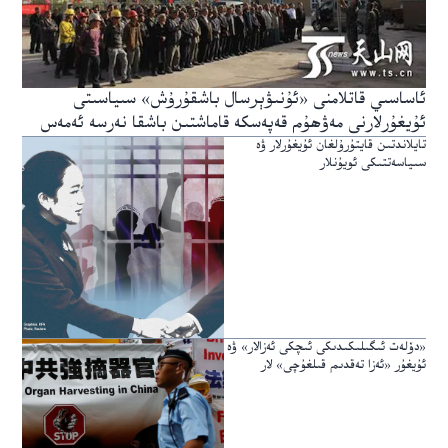
ئاساسىي قاتلامنى «ئۇنىۋېرسال باشقۇرۇش» سىياسىتى
ئۇيغۇرلارنى مەۋھۇم قەپەسكە قاماشتىن باشقا نەرسە ئەمەس
تايلاندتىن قايتۇرۇلغان ئۇيغۇرلار ۋە
سىياسەتتىكى ئويۇنلار
«دۆلەت ئىگىلىكىدىكى ئىچكى ئەزالار» ۋە
ئۇيغۇر «ئەزا تەقدىم قىلغۇچى» لار