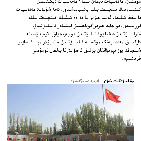
مۇمكىن. مەدەنىيەت دېگەن نېمە؟ مەدەنىيەت دېگىنىمىز
كىشىلەرنىڭ تىنچلىقتا بىللە ياشىيالىشىدۇر. ئەنە شۇندىلا مەدەنىيەت
بارلىققا كېلىدۇ. ئەمما ھازىر بۇ يەردە كىشىلەر تىنچلىقتا بىللە
تۇرالمىدى. بۇ جايدا ھازىر گۇناھسىز كىشىلەر قامىلىۋاتىدۇ،
خارلىنىۋاتىدۇ ھەتتا يوقىتىلىۋاتىدۇ. بۇ يەردە ياۋايىلارچە ۋاسىتە
ئارقىلىق مەدەنىيەتكە مۇئامىلە قىلىنىۋاتىدۇ. مانا بۇلار مېنىڭ ھازىر
شىنجاڭدا يۈز بېرىۋاتقان بارلىق ئەھۋاللارغا بولغان ئومۇمىي
قارىشىم».
ﻣﯘﻧﺎﺳﯩﯟﻩﺗﻠﯩﻚ ﺧﻪﯞﻩﺭ
ۋەزىيەت- مۇلاھىزە