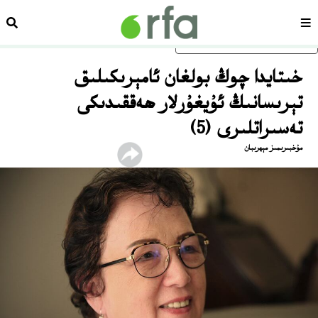
سەھىپە
ئىزد
ئاساسلىق مەزمۇنغا ئاتلاڭ
خىتايدا چوڭ بولغان ئامېرىكىلىق
تېرىسانىڭ ئۇيغۇرلار ھەققىدىكى
تەسىراتلىرى (5)
مۇخبىرىمىز مېھرىبان