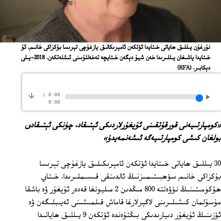
نۇرغۇن يىللىق ھاياتى خىتايدا ئۆتكەن ئامېرىكالىق يازغۇچى تېرىسا بۇكزاكى خانىم. ئۇ
خىتايدا ياشىغان يىللىرىدا خەن شيۇ دېگەن خىتايچە تەخەللۇسنى ئىشلەتكەن. 2018-يىلى
دېكابىر.
(RFA)
/
0:00
0:00
«كومپارتىيەنى قورقۇتقىنى ئۇيغۇرلاردىكى ئېتىقاد، چۈنكى ئېتىقادى
بولغان كىشى كومپارتىيەگە ئىشەنمەيدۇ»
30 يىللىق ھاياتى خىتايدا ئۆتكەن ئامېرىكىلىق يازغۇچى تېرىسا
بۇكزاكى خانىم سۆھبىتىمىزنىڭ ئالدىنقى قىسىملىرىدا، خىتاي
ھۆكۈمىتىنىڭ نۆۋەتتە 800 مىڭدىن 2 مىليونغا قەدەر ئۇيغۇر ۋە باشقا
مۇسۇلمان كىشىلىرىنى لاگېرلارغا قاماش قىلمىشىنى ئەيىبلىگەن ۋە
ئۆزىنىڭ ئۇيغۇر دىيارىدىكى بىڭتۇەندە ئۆتكەن 9 يىللىق ھاياتىدا