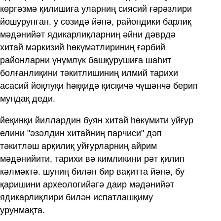
көргәзмә қилишиға уларниң сиясий ғәрәзлири
йошурунған. у сөзидә йәнә, райондики барлиқ
мәдәнийәт ядикарлиқларниң әйни дәврдә
хитай мәркизий һөкүмәтлириниң ғәрбий
районларни үнүмлүк башқурушиға шаһит
болғанлиқини тәкитлишиниң илмий тарихи
асасий йоқлуқи һәққидә қисқичә чүшәнчә берип
мундақ деди.
йеқинқи йиллардин буян хитай һөкүмити уйғур
елини "әзәлдин хитайниң парчиси" дәп
тәкитләш арқилиқ уйғурларниң айрим
мәдәнийити, тарихи вә кимликини рәт қилип
кәлмәктә. шуниң билән бир вақитта йәнә, бу
қаришини археологийәгә даир мәдәнийәт
ядикарлиқлири билән испатлашқиму
урунмақта.