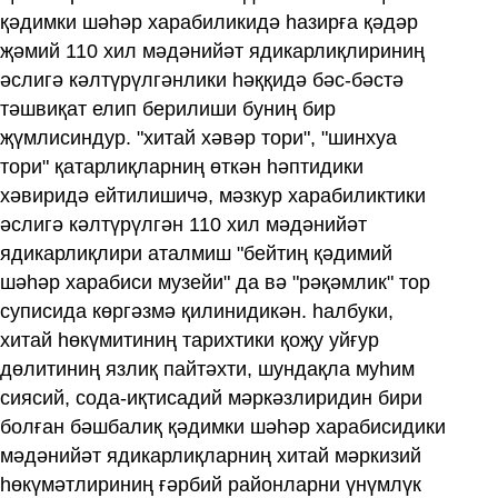
қәдимки шәһәр харабиликидә һазирға қәдәр
җәмий 110 хил мәдәнийәт ядикарлиқлириниң
әслигә кәлтүрүлгәнлики һәққидә бәс-бәстә
тәшвиқат елип берилиши буниң бир
җүмлисиндур. "хитай хәвәр тори", "шинхуа
тори" қатарлиқларниң өткән һәптидики
хәвиридә ейтилишичә, мәзкур харабиликтики
әслигә кәлтүрүлгән 110 хил мәдәнийәт
ядикарлиқлири аталмиш "бейтиң қәдимий
шәһәр харабиси музейи" да вә "рәқәмлик" тор
суписида көргәзмә қилинидикән. һалбуки,
хитай һөкүмитиниң тарихтики қоҗу уйғур
дөлитиниң язлиқ пайтәхти, шундақла муһим
сиясий, сода-иқтисадий мәркәзлиридин бири
болған бәшбалиқ қәдимки шәһәр харабисидики
мәдәнийәт ядикарлиқларниң хитай мәркизий
һөкүмәтлириниң ғәрбий районларни үнүмлүк