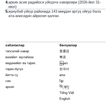
4
.
әркин асия радийоси уйғурчә хәвәрлири (2026-йил 31-
июл)
5
.
җәнубий уйғур районида 143 миңдин артуқ ойғур бала
ата-анисидин айрилип қалған
сәһипиләр
бөлүмләр
тәпсилий хәвәр
普通话
вәзийәт- мулаһизә
粤语
мәдәнийәт вә тарих
မြန်မာ
тарих-бүгүн
한국어
йәттә су
ລາວ
син
ខ្មែរ
архип
བོད་སྐད།
Tiếng Việt
English