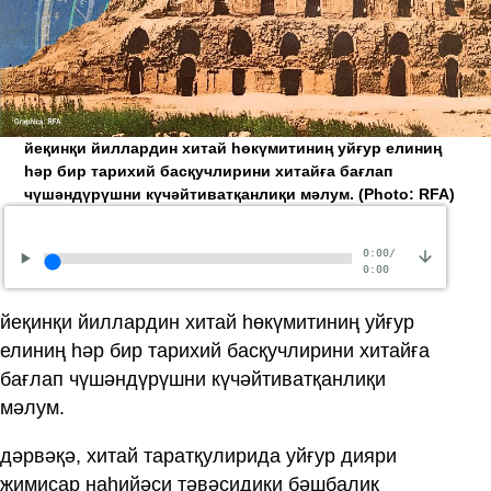
йеқинқи йиллардин хитай һөкүмитиниң уйғур елиниң
һәр бир тарихий басқучлирини хитайға бағлап
чүшәндүрүшни күчәйтиватқанлиқи мәлум.
(Photo: RFA)
0:00
/
0:00
йеқинқи йиллардин хитай һөкүмитиниң уйғур
елиниң һәр бир тарихий басқучлирини хитайға
бағлап чүшәндүрүшни күчәйтиватқанлиқи
мәлум.
дәрвәқә, хитай таратқулирида уйғур дияри
җимисар наһийәси тәвәсидики бәшбалиқ