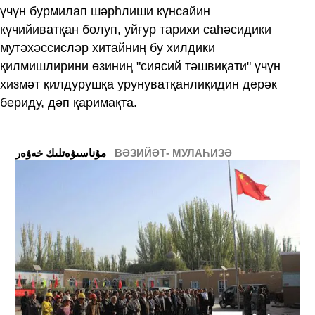
үчүн бурмилап шәрһлиши күнсайин
күчийиватқан болуп, уйғур тарихи саһәсидики
мутәхәссисләр хитайниң бу хилдики
қилмишлирини өзиниң "сиясий тәшвиқати" үчүн
хизмәт қилдурушқа урунуватқанлиқидин дерәк
бериду, дәп қаримақта.
ВӘЗИЙӘТ- МУЛАҺИЗӘ
ﻣﯘﻧﺎﺳﯩﯟﻩﺗﻠﯩﻚ ﺧﻪﯞﻩﺭ