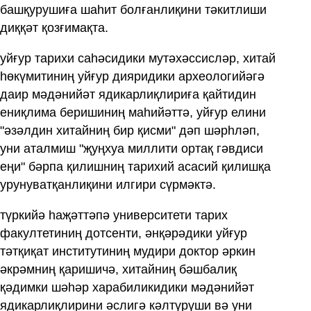
башқурушиға шаһит болғанлиқини тәкитлиши
диққәт қозғимақта.
уйғур тарихи саһәсидики мутәхәссисләр, хитай
һөкүмитиниң уйғур дияридики археологийәгә
даир мәдәнийәт ядикарлиқлириға қайтидин
ениқлима беришиниң маһийәттә, уйғур елини
"әзәлдин хитайниң бир қисми" дәп шәрһләп,
уни аталмиш "җуңхуа миллити ортақ гәвдиси
еңи" бәрпа қилишниң тарихий асасий қилишқа
урунуватқанлиқини илгири сүрмәктә.
түркийә һаҗәттәпә университети тарих
факултетиниң дотсенти, әнқәрәдики уйғур
тәтқиқат институтиниң мудири доктор әркин
әкрәмниң қаришичә, хитайниң бәшбалиқ
қәдимки шәһәр харабиликидики мәдәнийәт
ядикарлиқлирини әслигә кәлтүрүши вә уни