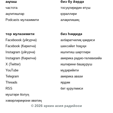
аңлаш
биз бу йәрдә
частота
тосуқлиридин өтүш
Opens in new window
аңлитишлар
қораллири
Podcasts мулазимити
алақилишиң
тор мулазимити
биз һәққидә
Opens in new window
Faceboook (уйғурчә)
ахбаратчилиқ қаидиси
Opens in new window
Facebook (Кирилчә)
шәхсийәт һоқуқи
Opens in new window
Instagram (уйғурчә)
ишлитиш шәртлири
Opens in new window
Instagram (Кирилчә)
америка радио-телевизийә
Opens in new window
X (Twitter)
ишлирини башқуруш
Opens in new window
Opens in new window
YouTube
мудирийити
Opens in new window
Opens in new windo
Telegram
америка авази
Opens in new window
Threads
ярдәм
RSS
бәт қурулмиси
муштәри болуң
хәвәрлириңизни әвәтиң
© 2026 әркин асия радийоси