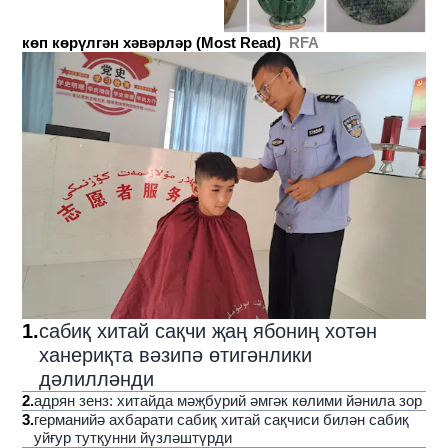
көп көрүлгән хәвәрләр (Most Read)
RFA
1
.
сабиқ хитай сақчи җаң ябониң хотән
ханериқта вәзипә өтигәнлики
дәлилләнди
2
.
адрян зенз: хитайда мәҗбурий әмгәк көлими йәнила зор
3
.
германийә ахбарати сабиқ хитай сақчиси билән сабиқ
уйғур тутқунни йүзләштүрди