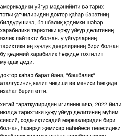
америкадики уйғур мәдәнийити вә тарих
тәтқиқатчилиридин доктор қаһар баратниң
билдүрүшичә, бәшбалиқ қәдимки шәһәр
харабилики тарихтики қоҗу уйғур дөлитиниң
язлиқ пайтәхти болған. у уйғурларниң
тарихтики әң күчлүк дәврлириниң бири болған
бу қәдимий харабилик һәққидә тохтилип
мундақ деди.
доктор қаһар барат йәнә, "бәшбалиқ"
аталғусиниң келип чиқиши вә мәниси һәққидә
изаһат берип өтти.
хитай таратқулиридин игилинишичә, 2022-йили
июлда тарихтики қуҗу уйғур дөлитиниң муһим
сиясий, сода-иқтисадий мәркәзлиридин бири
болған, һазирқи җимисар наһийәси тәвәсидики