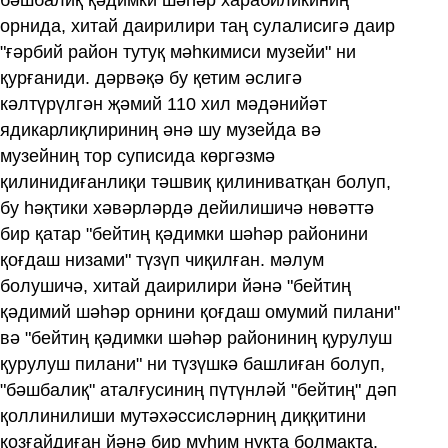
бәшбалиқ қәдимки шәһәр харабиликиниң
орнида, хитай даирилири таң сулалисигә даир
"ғәрбий район тутуқ мәһкимиси музейи" ни
қурғаниди. дәрвәқә бу қетим әслигә
кәлтүрүлгән җәмий 110 хил мәдәнийәт
ядикарлиқлириниң әнә шу музейда вә
музейниң тор суписида көргәзмә
қилинидиғанлиқи тәшвиқ қилиниватқан болуп,
бу һәқтики хәвәрләрдә дейилишичә нөвәттә
бир қатар "бейтиң қәдимки шәһәр районини
қоғдаш низами" түзүп чиқилған. мәлум
болушичә, хитай даирилири йәнә "бейтиң
қәдимий шәһәр орнини қоғдаш омумий пилани"
вә "бейтиң қәдимки шәһәр райониниң қурулуш
қурулуш пилани" ни түзүшкә башлиған болуп,
"бәшбалиқ" аталғусиниң пүтүнләй "бейтиң" дәп
қоллинилиши мутәхәссисләрниң диққитини
қозғайдиған йәнә бир муһим нуқта болмақта.