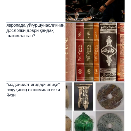
явропада уйғуршунаслиқниң
дәсләпки дәври қандақ
шәкилләнгән?
"мәдәнийәт игидарчилиқи"
һоқуқиниң охшимиған икки
йүзи