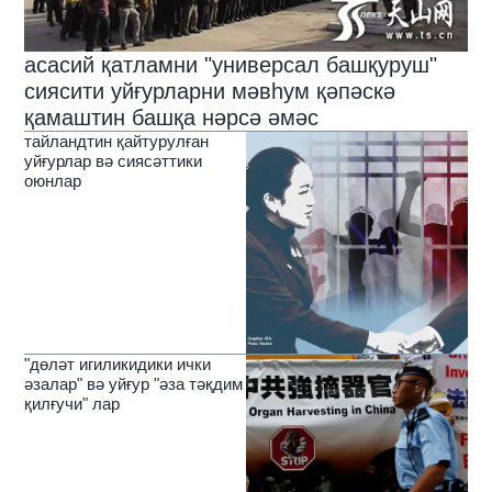
асасий қатламни "универсал башқуруш"
сиясити уйғурларни мәвһум қәпәскә
қамаштин башқа нәрсә әмәс
тайландтин қайтурулған
уйғурлар вә сиясәттики
оюнлар
"дөләт игиликидики ички
әзалар" вә уйғур "әза тәқдим
қилғучи" лар