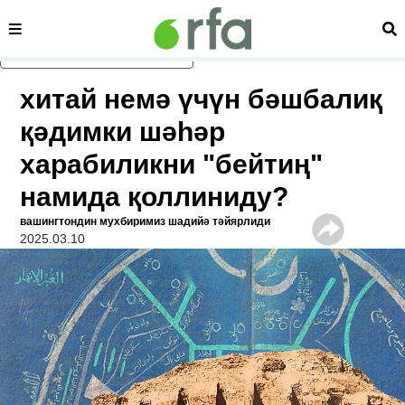
сәһипә
из
асаслиқ мәзмунға атлаң
хитай немә үчүн бәшбалиқ
қәдимки шәһәр
харабиликни "бейтиң"
намида қоллиниду?
вашингтондин мухбиримиз шадийә тәйярлиди
2025.03.10