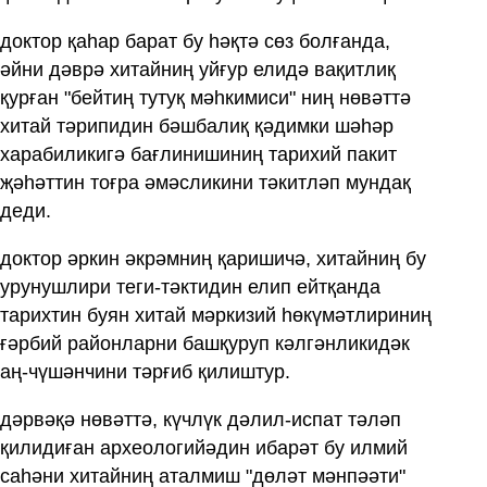
доктор қаһар барат бу һәқтә сөз болғанда,
әйни дәврә хитайниң уйғур елидә вақитлиқ
қурған "бейтиң тутуқ мәһкимиси" ниң нөвәттә
хитай тәрипидин бәшбалиқ қәдимки шәһәр
харабиликигә бағлинишиниң тарихий пакит
җәһәттин тоғра әмәсликини тәкитләп мундақ
деди.
доктор әркин әкрәмниң қаришичә, хитайниң бу
урунушлири теги-тәктидин елип ейтқанда
тарихтин буян хитай мәркизий һөкүмәтлириниң
ғәрбий районларни башқуруп кәлгәнликидәк
аң-чүшәнчини тәрғиб қилиштур.
дәрвәқә нөвәттә, күчлүк дәлил-испат тәләп
қилидиған археологийәдин ибарәт бу илмий
саһәни хитайниң аталмиш "дөләт мәнпәәти"