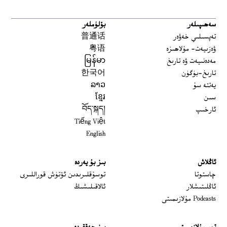
سەھىپىلەر
بۆلۈملەر
تەپسىلىي خەۋەر
普通话
ۋەزىيەت- مۇلاھىزە
粤语
مەدەنىيەت ۋە تارىخ
မြန်မာ
تارىخ-بۈگۈن
한국어
يەتتە سۇ
ລາວ
سىن
ខ្មែរ
ئارخىپ
བོད་སྐད།
Tiếng Việt
English
ئاڭلاش
بىز بۇ يەردە
 window
چاستوتا
توسۇقلىرىدىن ئۆتۈش قوراللىرى
ئاڭلىتىشلار
ئالاقىلىشىڭ
Podcasts مۇلازىمىتى