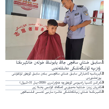
1
.
سابىق خىتاي ساقچى جاڭ يابونىڭ خوتەن خانئېرىقتا
ۋەزىپە ئۆتىگەنلىكى دەلىللەندى
2
.
گېرمانىيە ئاخباراتى سابىق خىتاي ساقچىسى بىلەن سابىق ئۇيغۇر تۇتقۇننى
يۈزلەشتۈردى
3
.
ئەركىن ئاسىيا رادىيوسى ئۇيغۇرچە خەۋەرلىرى (2026-يىل 31-ئىيۇل)
4
.
ئادريان زېنز: خىتايدا مەجبۇرىي ئەمگەك كۆلىمى يەنىلا زور
5
.
ئامېرىكىدا خىتاي زىيانكەشلىكى خاتىرە سارىيى تەسىس قىلىنماقچى