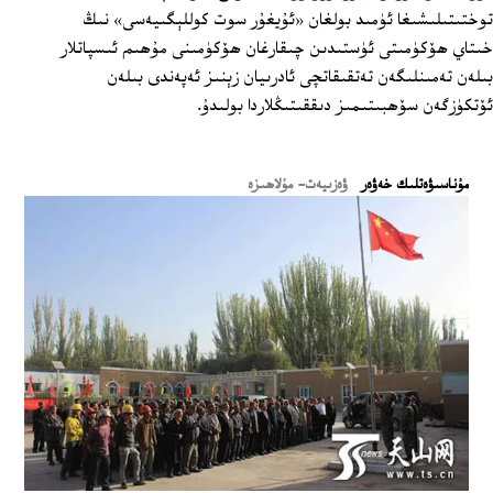
توختىتىلىشىغا ئۈمىد بولغان «ئۇيغۇر سوت كوللېگىيەسى» نىڭ
خىتاي ھۆكۈمىتى ئۈستىدىن چىقارغان ھۆكۈمىنى مۇھىم ئىسپاتلار
بىلەن تەمىنلىگەن تەتقىقاتچى ئادرىيان زېنىز ئەپەندى بىلەن
ئۆتكۈزگەن سۆھبىتىمىز دىققىتىڭلاردا بولىدۇ.
ﻣﯘﻧﺎﺳﯩﯟﻩﺗﻠﯩﻚ ﺧﻪﯞﻩﺭ
ۋەزىيەت- مۇلاھىزە