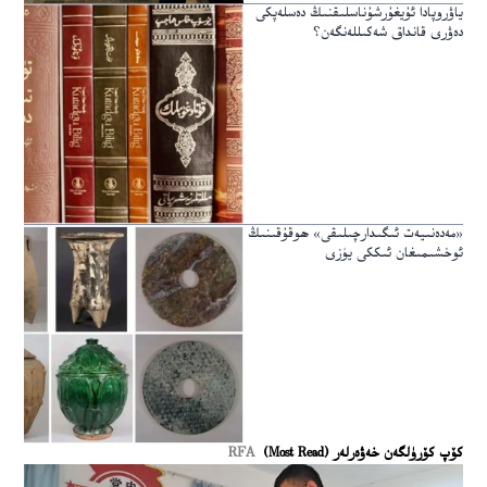
ياۋروپادا ئۇيغۇرشۇناسلىقنىڭ دەسلەپكى
دەۋرى قانداق شەكىللەنگەن؟
«مەدەنىيەت ئىگىدارچىلىقى» ھوقۇقىنىڭ
ئوخشىمىغان ئىككى يۈزى
كۆپ كۆرۈلگەن خەۋەرلەر (Most Read)
RFA