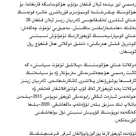
رەسمىي تور بېتىدە ئېلان قىلغان بولۇپ ھۆكۈمنامىگە قارىغاندا، بۇ
ھۆكۈمنىڭ چىقىرىلىشىدا كوممۇنىزم قۇربانلىرى خاتىرە فوندىنىڭ
خىتاي ئىشلىرى تەتقىقاتچىسى ئادرىيان زېنىز ئېلان قىلغان 28
بەتلىك «ھامىلىدارلىقتىن ساقلىنىش، مەجبۇرىي تۇغۇت چەكلەش:
خىتاي كومپارتىيەسىنىڭ ئۇيغۇرلارنىڭ تۇغۇلۇش نىسبىتىنى
كونترول قىلىش ھەرىكىتى» ناملىق دوكلاتى ھەل قىلغۇچ رول
ئوينىغان.
دوكلاتتا خىتاي ھۆكۈمىتىنىڭ «پىلانلىق تۇغۇت سىياسىتى» گە
ئائىت رەسمىي ھۆججەتلىرىدىكى مەزمۇنلار ۋە بۇ سىياسەتنىڭ
ئارقىسىغا يوشۇرۇنغان پىلانلىرى ئاشكارىلىغانىدى. ئادرىيان زېنىز
دوكلاتتا يەنە ئۇيغۇرلار ئەڭ كۆپ ئولتۇراقلاشقان قەشقەر ۋە
خوتەندىن ئىبارەت ئىككى رايوندىكى ئۇيغۇر نوپۇسى 2015-يىلىدىن
باشلاپ تىك سىزىق بىلەن تۆۋەنلەپ ماڭغانلىقى، 2020-يىلىغا
كەلگەندە نوپۇسنىڭ كۆپىيىش نىسبىتى نۆل بولغانلىقىنى
كۆرسەتكەن.
تۆۋەندە ئۇيغۇرلارغا يۈرگۈزۈلۈۋاتقان ئىرقى قىرغىنچىلىقنىڭ