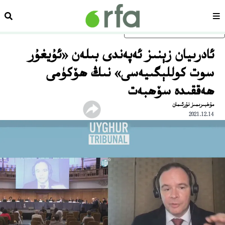
سەھىپە
ئىزد
ئاساسلىق مەزمۇنغا ئاتلاڭ
ئادرىيان زېنىز ئەپەندى بىلەن «ئۇيغۇر
سوت كوللېگىيەسى» نىڭ ھۆكۈمى
ھەققىدە سۆھبەت
مۇخبىرىمىز نۇرئىمان
2021.12.14