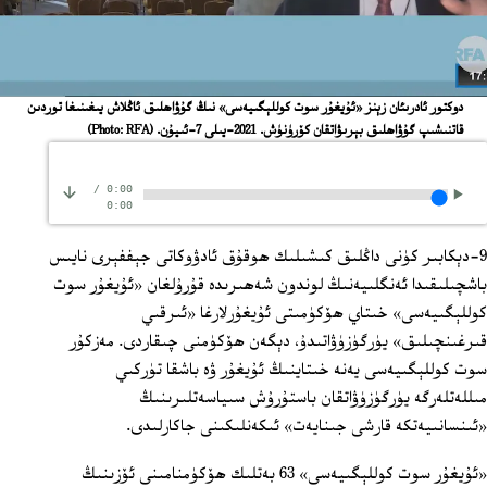
دوكتور ئادرىئان زېنز «ئۇيغۇر سوت كوللېگىيەسى» نىڭ گۇۋاھلىق ئاڭلاش يىغىنىغا توردىن
قاتنىشىپ گۇۋاھلىق بېرىۋاتقان كۆرۈنۈش. 2021-يىلى 7-ئىيۇن.
(Photo: RFA)
/
0:00
0:00
9-دېكابىر كۈنى داڭلىق كىشىلىك ھوقۇق ئادۋوكاتى جېففېرى نايىس
باشچىلىقىدا ئەنگلىيەنىڭ لوندون شەھىرىدە قۇرۇلغان «ئۇيغۇر سوت
كوللېگىيەسى» خىتاي ھۆكۈمىتى ئۇيغۇرلارغا «ئىرقىي
قىرغىنچىلىق» يۈرگۈزۈۋاتىدۇ، دېگەن ھۆكۈمنى چىقاردى. مەزكۇر
سوت كوللېگىيەسى يەنە خىتاينىڭ ئۇيغۇر ۋە باشقا تۈركىي
مىللەتلەرگە يۈرگۈزۈۋاتقان باستۇرۇش سىياسەتلىرىنىڭ
«ئىنسانىيەتكە قارشى جىنايەت» ئىكەنلىكىنى جاكارلىدى.
«ئۇيغۇر سوت كوللېگىيەسى» 63 بەتلىك ھۆكۈمنامىنى ئۆزىنىڭ