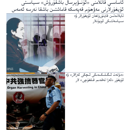
ئاساسىي قاتلامنى «ئۇنىۋېرسال باشقۇرۇش» سىياسىتى
ئۇيغۇرلارنى مەۋھۇم قەپەسكە قاماشتىن باشقا نەرسە ئەمەس
تايلاندتىن قايتۇرۇلغان ئۇيغۇرلار ۋە
سىياسەتتىكى ئويۇنلار
«دۆلەت ئىگىلىكىدىكى ئىچكى ئەزالار» ۋە
ئۇيغۇر «ئەزا تەقدىم قىلغۇچى» لار