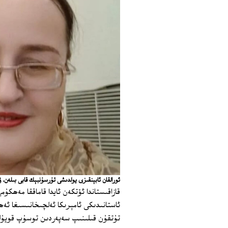
ئورالقان ئابېنقىزى يولدىشى تۇرسۇنبېك قابى بىلەن. 
ئاستانىدىكى ئامېرىكا ئەلچىخانىسىغا ئەھ
تۇتقۇن قىلىنىپ سەپەردىن توسۇپ قويۇل