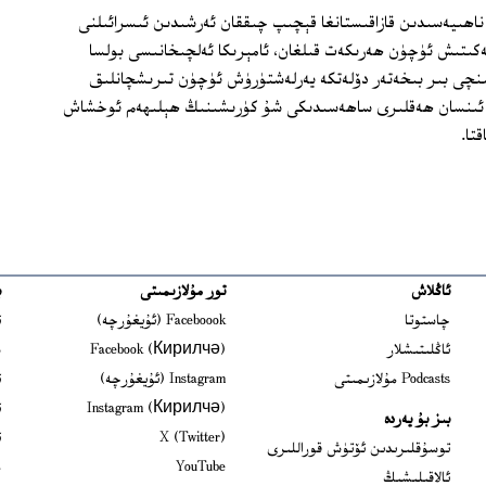
رى قورغاس ناھىيەسىدىن قازاقىستانغا قېچىپ چىققان ئەرشىدىن ئىسرائىلنى
ەكىتىش ئۈچۈن ھەرىكەت قىلغان، ئامېرىكا ئەلچىخانىسى بولسا
نچى بىر بىخەتەر دۆلەتكە يەرلەشتۈرۈش ئۈچۈن تىرىشچانلىق
 ئىنسان ھەقلىرى ساھەسىدىكى شۇ كۈرىشىنىڭ ھېلىھەم ئوخشاش
تا.
ئاڭلاش
تور مۇلازىمىتى
ب
ns in new window
چاستوتا
Faceboook (ئۇيغۇرچە)
ئ
s in new window
ئاڭلىتىشلار
Facebook (Кирилчә)
ش
ens in new window
Podcasts مۇلازىمىتى
Instagram (ئۇيغۇرچە)
ئ
 in new window
Instagram (Кирилчә)
ئ
بىز بۇ يەردە
Opens in new window
X (Twitter)
ئ
Opens in new window
توسۇقلىرىدىن ئۆتۈش قوراللىرى
Opens in new window
YouTube
م
ئالاقىلىشىڭ