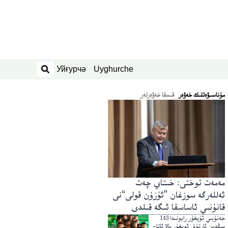
Уйғурчә
Uyghurche
ئىزدەش
ﻣﯘﻧﺎﺳﯩﯟﻩﺗﻠﯩﻚ ﺧﻪﯞﻩﺭ
قىسقا خەۋەرلەر
مەمەت توختى: خىتاي چەت
ئەللەرگە سوزغان ”ئۇزۇن قولى“نى
قانۇنىي ئاساسقا ئىگە قىلدى
جەنۇبىي ئۇيغۇر رايونىدا 143
مىڭدىن ئارتۇق ئويغۇر بالا ئاتا-