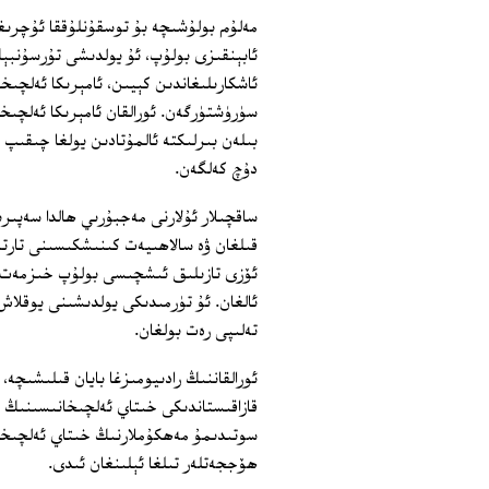
مەلۇم بولۇشىچە بۇ توسقۇنلۇققا ئۇچرىغان
ئابېنقىزى بولۇپ، ئۇ يولدىشى تۇرسۇنبېك ق
ئاشكارىلىغاندىن كېيىن، ئامېرىكا ئەلچىخ
سۈرۈشتۈرگەن. ئورالقان ئامېرىكا ئەلچى
بىلەن بىرلىكتە ئالمۇتادىن يولغا چىقىپ ئ
دۇچ كەلگەن.
ساقچىلار ئۇلارنى مەجبۇرىي ھالدا سەپىر
قىلغان ۋە سالاھىيەت كىنىشكىسىنى تارتىۋ
ئۆزى تازىلىق ئىشچىسى بولۇپ خىزمەت ق
ئالغان. ئۇ تۈرمىدىكى يولدىشىنى يوقلاش
تەلىپى رەت بولغان.
ئورالقاننىڭ رادىيومىزغا بايان قىلىشىچە
قازاقىستاندىكى خىتاي ئەلچىخانىسىنىڭ ك
سوتىدىمۇ مەھكۇملارنىڭ خىتاي ئەلچىخانى
ھۆججەتلەر تىلغا ئېلىنغان ئىدى.