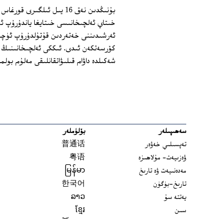
بۇنىڭدىن نەق 16 يىل ئىلگى
خىتاي ئەلچىخانىسى خىتايغا ياندۇرۇپ ئ
ئەرشىدىننى خەتەردىن قۇتۇلدۇرۇپ ئۈچى
كۆرسەتكەن ئىدى. ئىككى ئەلچىخانىنىڭ
شەكىلدە داۋام قىلىۋاتقانلىقى مەلۇم بولماق
سەھىپىلەر
بۆلۈملەر
تەپسىلىي خەۋەر
普通话
ۋەزىيەت- مۇلاھىزە
粤语
مەدەنىيەت ۋە تارىخ
မြန်မာ
تارىخ-بۈگۈن
한국어
يەتتە سۇ
ລາວ
سىن
ខ្មែរ