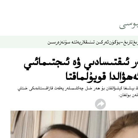
ىخ
تارىخ-بۈگۈن
ئەركىن تىنىقلار
يەتتە سۇ
نەزەر
سىن
ەر ئىقتىسادىي ۋە ئىجتىمائىي
ھۋالدا قويۇلماقتا
ىڭ بېشىغا كېلىۋاتقان بۇ ھەر خىل چەكلىمىلەر پەقەت قازاقىستاندىكى خىتاي
ەن بولغان.