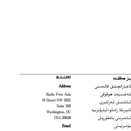
ئالاقىلىشىڭ
ىز ھەققىدە
Ope
اخباراتچىلىق قائىدىسى
Address
Open
ەخسىيەت ھوقۇقى
Radio Free Asia
2025 M Street NW
Op
ىشلىتىش شەرتلىرى
Suite 300
Opens
امېرىكا رادىئو-تېلېۋىزىيە
Washington, DC
ىشلىرىنى باشقۇرۇش
20036 USA
Opens in new window
ۇدىرىيىتى
Email