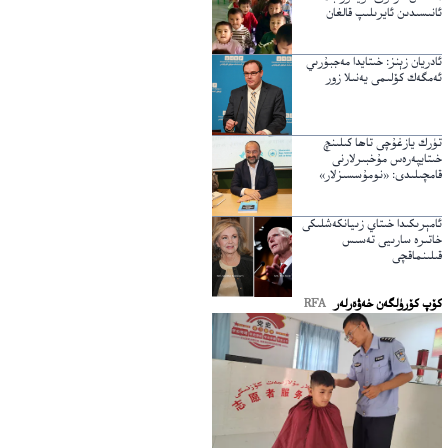
ئانىسىدىن ئايرىلىپ قالغان
ئادريان زېنز: خىتايدا مەجبۇرىي
ئەمگەك كۆلىمى يەنىلا زور
تۈرك يازغۇچى تاھا كىلىنچ
خىتايپەرەس مۇخبىرلارنى
قامچىلىدى: «نومۇسسىزلار»
ئامېرىكىدا خىتاي زىيانكەشلىكى
خاتىرە سارىيى تەسىس
قىلىنماقچى
كۆپ كۆرۈلگەن خەۋەرلەر
RFA