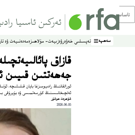
ئاساسلىق مەزمۇنغا ئاتلاڭ
سەھىپە
تەپسىلىي خەۋەر
ۋەزىيەت- مۇلاھىزە
مەدەنىيەت ۋە تار
سەھىپە
قازاق پائالىيەتچىل
جەھەتتىن قىيىن ئە
ئورالقاننىڭ رادىيومىزغا بايان قىلىشىچە، ئۇن
ئەلچىخانىسىنىڭ كۆرسەتمىسى ۋە بۇيرۇقى بىل
شۆھرەت ھوشۇر
2026.06.05