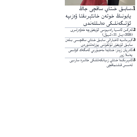
1
.
سابىق خىتاي ساقچى جاڭ
يابونىڭ خوتەن خانئېرىقتا ۋەزىپە
ئۆتىگەنلىكى دەلىللەندى
2
.
ئەركىن ئاسىيا رادىيوسى ئۇيغۇرچە خەۋەرلىرى
(2026-يىل 31-ئىيۇل)
3
.
گېرمانىيە ئاخباراتى سابىق خىتاي ساقچىسى بىلەن
سابىق ئۇيغۇر تۇتقۇننى يۈزلەشتۈردى
4
.
ئادريان زېنز: خىتايدا مەجبۇرىي ئەمگەك كۆلىمى
يەنىلا زور
5
.
ئامېرىكىدا خىتاي زىيانكەشلىكى خاتىرە سارىيى
تەسىس قىلىنماقچى