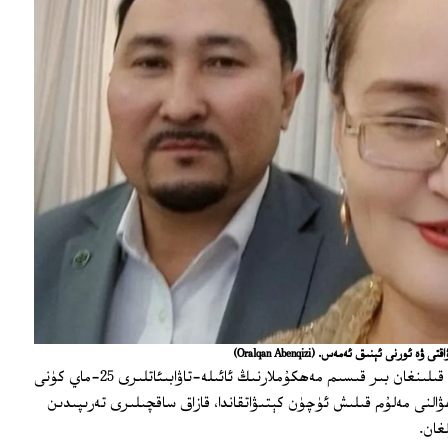
ۋاقتى ۋە ئورنى ئېنىق ئەمەس.
(Oralqan Abenqizi)
قازاقىستاندا ئۆتكەن ئايدا قاماققا مەھكۇم قىلىنغان بىر قىسىم مەھكۇملارنىڭ ئائىلە-تاۋابىئاتلىرى 25-ماي كۈنى
ۋالنى مەلۇم قىلىش ئۈچۈن كېتىۋاتقاندا، قازاق ساقچىلىرى تەرىپىدىن
غان.