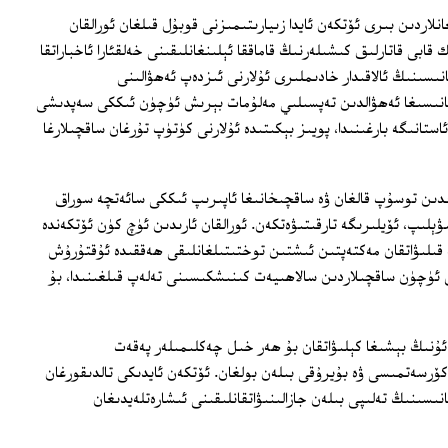
لاردىن بىرى ئۆتكەن ئايدا زىيارىتىمىزنى قوبۇل قىلغان ئورالقان
ابى قاتارلىق كىشىلەرنىڭ قاماققا ئېلىنغانلىقىنى خەلقئارا ئاخباراتقا
انىسىنىڭ ئالاقىدار خادىملىرى ئۇلارنى ئىزدەپ ئەھۋالىنى
خانىسىغا ئەھۋالدىن تەپسىلىي مەلۇمات بېرىش ئۈچۈن ئىككى سەپدىشى
استانىگە بارغىنىدا، پويىز بېكىتىدە ئۇلارنى كۈتۈپ تۇرغان ساقچىلارغا
ىدىن توسۇپ قالغان ۋە ساقچىخانىغا ئاپىرىپ ئىككى سائەتچە سوراق
ېلىپ، ئۆيلىرىگە تارقىتىۋەتكەن. ئورالقان ئارىدىن ئۈچ كۈن ئۆتكەندە
ىلىۋاتقان مەكتەپتىن ئىشتىن توختىتىلغانلىقى ھەققىدە ئۇقتۇرۇش
 ئۈچۈن ساقچىلاردىن سالاھىيەت كىنىشكىسىنى تەلەپ قىلغىنىدا، بۇ
، ئۇنىڭ بېشىغا كېلىۋاتقان بۇ ھەر خىل چەكلىمىلەر پەقەت
ۆرسەتمىسى ۋە بۇيرۇقى بىلەن بولغان. ئۆتكەن ئايدىكى تالدىقورغان
سىنىڭ تەلىپى بىلەن جازالىنىۋاتقانلىقىنى ئىشارەتلەيدىغان