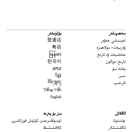
سەھىپىلەر
بۆلۈملەر
تەپسىلىي خەۋەر
普通话
ۋەزىيەت- مۇلاھىزە
粤语
مەدەنىيەت ۋە تارىخ
မြန်မာ
تارىخ-بۈگۈن
한국어
يەتتە سۇ
ລາວ
سىن
ខ្មែរ
ئارخىپ
བོད་སྐད།
Tiếng Việt
English
ئاڭلاش
بىز بۇ يەردە
 window
چاستوتا
توسۇقلىرىدىن ئۆتۈش قوراللىرى
ئاڭلىتىشلار
ئالاقىلىشىڭ