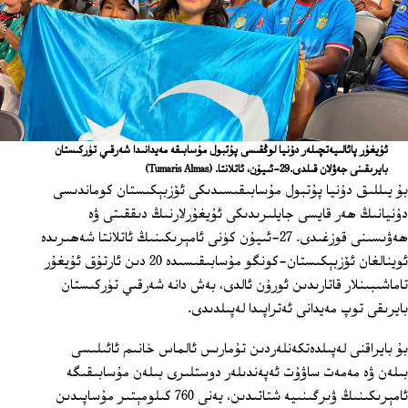
ئۇيغۇر پائالىيەتچىلەر دۇنيا لوڭقىسى پۇتبول مۇسابىقە مەيدانىدا شەرقىي تۈركىستان
بايرىقىنى جەۋلان قىلدى.29-ئىيۇن، ئاتلانتا.
(Tumaris Almas)
بۇ يىللىق دۇنيا پۇتبول مۇسابىقىسىدىكى ئۆزبېكىستان كوماندىسى
دۇنيانىڭ ھەر قايسى جايلىرىدىكى ئۇيغۇرلارنىڭ دىققىتى ۋە
ھەۋىسىنى قوزغىدى. 27-ئىيۇن كۈنى ئامېرىكىنىڭ ئاتلانتا شەھىرىدە
ئوينالغان ئۆزبېكىستان-كونگو مۇسابىقىسىدە 20 دىن ئارتۇق ئۇيغۇر
تاماشىبىنلار قاتارىدىن ئورۇن ئالدى، بەش دانە شەرقىي تۈركىستان
بايرىقى توپ مەيدانى ئەتراپىدا لەپىلدىدى.
بۇ بايراقنى لەپىلدەتكەنلەردىن تۇمارىس ئالماس خانىم ئائىلىسى
بىلەن ۋە مەمەت ساۋۇت ئەپەندىلەر دوستلىرى بىلەن مۇسابىقىگە
ئامېرىكىنىڭ ۋىرگىنىيە شتاتىدىن، يەنى 760 كىلومېتىر مۇساپىدىن