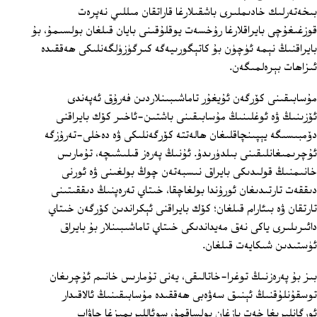
بىخەتەرلىك خادىملىرى باشقىلارغا قاراتقان مىللىي نەپرەت
قوزغىغۇچى بايراقلارغا رۇخسەت يوقلۇقىنى بايان قىلغان بولسىمۇ، بۇ
بايراقنىڭ نېمە ئۈچۈن بۇ كاتېگورىيەگە كىرگۈزۈلگەنلىكى ھەققىدە
ئىزاھات بېرەلمىگەن.
مۇسابىقىنى كۆرگەن ئۇيغۇر تاماشىبىنلاردىن فەرۇق ئەپەندى
ئۆزىنىڭ ۋە ئوغلىنىڭ مۇسابىقىنى باشتىن-ئاخىر كۆك بايراقنى
دۆمبىسىگە يېپىنچاقلىغان ھالەتتە كۆرگەنلىكى ۋە دەخلى-تەرۇزگە
ئۇچرىمىغانلىقىنى بىلدۈرىدۇ. ئۇنىڭ پەرەز قىلىشىچە، تۇمارىس
خانىمنىڭ قولىدىكى بايراق نىسبەتەن چوڭ بولغىنى ۋە ئورنى
دىققەت تارتىدىغان ئورۇندا بولغاچقا، خىتاي تەرەپنىڭ دىققىتىنى
تارتقان ۋە بىئارام قىلغان؛ كۆك بايراقنى ئېكراندىن كۆرگەن خىتاي
دائىرىلىرى ياكى نەق مەيداندىكى خىتاي تاماشىبىنلار بۇ بايراق
ئۈستىدىن شىكايەت قىلغان.
بىز بۇ پەرەزنىڭ توغرا-خاتالىقى، يەنى تۇمارىس خانىم ئۇچرىغان
توسقۇنلۇقنىڭ ئېنىق سەۋەبى ھەققىدە مۇسابىقىنىڭ ئالاقىدار
ئورگانلىرىغا خەت يازغان بولساقمۇ، سوئاللىرىمىزغا جاۋاب