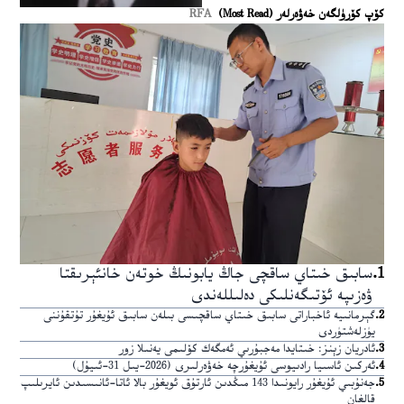
كۆپ كۆرۈلگەن خەۋەرلەر (Most Read)
RFA
1
.
سابىق خىتاي ساقچى جاڭ يابونىڭ خوتەن خانئېرىقتا
ۋەزىپە ئۆتىگەنلىكى دەلىللەندى
2
.
گېرمانىيە ئاخباراتى سابىق خىتاي ساقچىسى بىلەن سابىق ئۇيغۇر تۇتقۇننى
يۈزلەشتۈردى
3
.
ئادريان زېنز: خىتايدا مەجبۇرىي ئەمگەك كۆلىمى يەنىلا زور
4
.
ئەركىن ئاسىيا رادىيوسى ئۇيغۇرچە خەۋەرلىرى (2026-يىل 31-ئىيۇل)
5
.
جەنۇبىي ئۇيغۇر رايونىدا 143 مىڭدىن ئارتۇق ئويغۇر بالا ئاتا-ئانىسىدىن ئايرىلىپ
قالغان