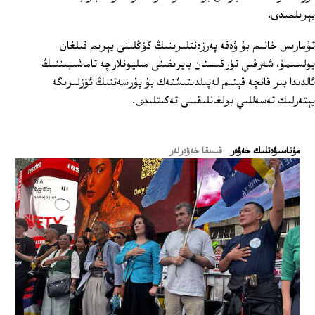
بېرىلمىدى.
تۇمارىس خانىم بۇ ۋەقە پەرزەنتلىرىنىڭ كۆڭلىنى يېرىم قىلغان
بولسىمۇ، شەرقىي تۈركىستان بايرىقىنى مىليونلارچە تاماشىبىننىڭ
ئالدىدا بىر قانچە قېتىم لەپىلدىتىشتەك بۇ پۇرسەتنىڭ ئۆزلىرىگە
يېتەرلىك تەسەللىي بولغانلىقىنى تەكىتلىدى.
ﻣﯘﻧﺎﺳﯩﯟﻩﺗﻠﯩﻚ ﺧﻪﯞﻩﺭ
قىسقا خەۋەرلەر