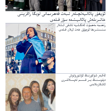
ئۇيغۇر پائالىيەتچىلەر تىبەت قەھرىمانى لوبگا راڭزېننى
خاتىرىلەش پائالىيىتىدە سۆز قىلدى
رەھىمە مەھمۇت ئەنگىلىيە تاشقى ئىشلار
مىنىستىرىغا ئوچۇق خەت ئېلان قىلدى
ئەكبەر شۈكۈرنىڭ ئۆلتۈرۈلۈش
دېلوسىنىڭ بىر قىسىم تەپسىلاتلىرى
ئاشكارىلاندى