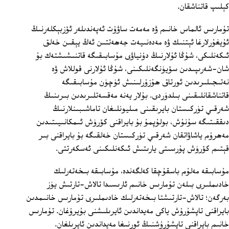
كېلىپ قاتناشقان.
تۇمارىس ئالماس خانىم ۋە مەمەت ساۋۇت ئەپەندىلەر ئۆزبېكلەرنىڭ
ئۇيغۇرلارغا ئېتنىك ۋە مەدەنىيەت جەھەتتىن ئەڭ يېقىن خەلق
ئىكەنلىكى، شۇڭا ئۇلارنىڭ دۇنياۋى مۇسابىقىگە قاتنىشىشتەك بۇ
شان-شەرىپىدىن سۆيۈنگەنلىكىنى، شۇڭا ئۇلارنى قوللاش ۋە
نەتىجىلىرىدىن ئورتاق ھۇزۇرلىنىش ئۈچۈن مۇسابىقىگە
قاتناشقانلىقىنى بىلدۈردى. بۇلار يەنە مەقسەتلىرىدىن بىرىنىڭ
شەرقىي تۈركىستان بايرىقىنى مىليونلىغان تاماشىبىنلارنىڭ
دىققىتىگە سۇنۇش، بولۇپمۇ بۇ بايراقنى كۆرۈش ئىمكانىيىتىدىن
مەھرۇم ياشاۋاتقان شەرقىي تۈركىستان خەلقىگە بۇ بايراقنى بىر
قېتىم كۆرۈش پۇرسىتى يارىتىش ئىكەنلىكىنى ئەسكەرتتى.
مۇسابىقە مەلۇم باسقۇچقا كەلگەندە، مۇسابىقە بىخەتەرلىك
خادىملىرى بىلەن تۇمارىس خانىم ئارىسىدا تالاش-تارتىش يۈز
بەرگەن؛ تالاش-تارتىشتا بىخەتەرلىك خادىملىرى تۇمارىس خانىمدىن
بايراقنى تاپشۇرۇش ياكى مەيداندىن ئايرىلىشنى بۇيرۇغان. تۇمارىس
خانىم بايراقنى تاپشۇرۇشنىڭ ئورنىغا مەيداندىن ئايرىلغان.