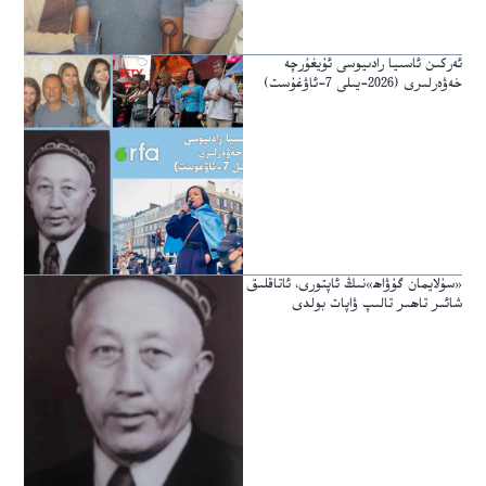
ئەركىن ئاسىيا رادىيوسى ئۇيغۇرچە
خەۋەرلىرى (2026-يىلى 7-ئاۋغۇست)
«سۇلايمان گۇۋاھ»نىڭ ئاپتورى، ئاتاقلىق
شائىر تاھىر تالىپ ۋاپات بولدى