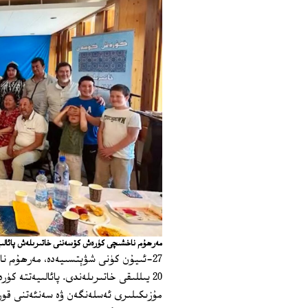
مەرھۇم ناخشىچى كۈرەش كۆسەننى خاتىرىلەش پائالىيىتى. 27-ئىيۇن، ستو
27-ئىيۇن كۈنى شۋېتسىيەدە، مەرھۇم ن
20 يىللىقى خاتىرىلەندى. پائالىيەتتە 
مۇزىكىلىرى ئەسلەنگەن ۋە سەنئەتنى قورال