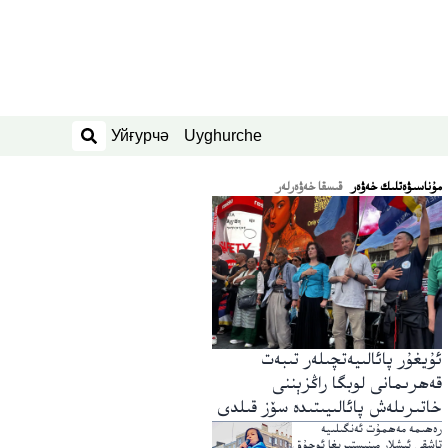
Уйғурчә
Uyghurche
ئىزدەش
ﻣﯘﻧﺎﺳﯩﯟﻩﺗﻠﯩﻚ ﺧﻪﯞﻩﺭ
قىسقا خەۋەرلەر
ئۇيغۇر پائالىيەتچىلەر تىبەت
قەھرىمانى لوبگا راڭزېننى
خاتىرىلەش پائالىيىتىدە سۆز قىلدى
رەھىمە مەھمۇت ئەنگىلىيە
تاشقى ئىشلار مىنىستىرىغا ئوچۇق