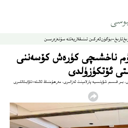
ىخ
تارىخ-بۈگۈن
ئەركىن تىنىقلار
يەتتە سۇ
نەزەر
سىن
ۇم ناخشىچى كۈرەش كۆسەننى
ىتى ئۆتكۈزۈلدى
رى، بىر قىسىم شۋېتسىيە پارلامېنت ئەزالىرى، مەرھۇمنىڭ ئائىلە-تاۋابىئاتلىرى