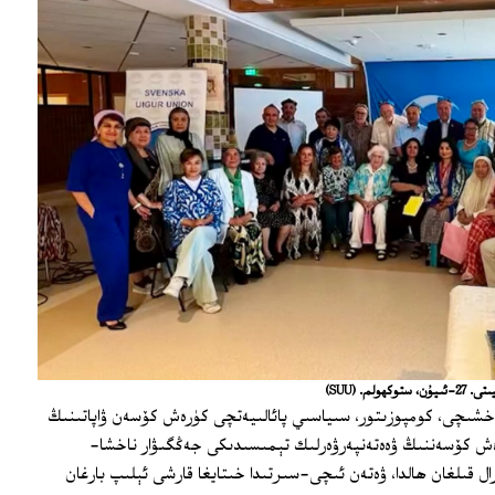
كھولم.
(SUU)
اخشىچى، كومپوزىتور، سىياسىي پائالىيەتچى كۈرەش كۆسەن ۋاپاتىنىڭ
كۈرەش كۆسەننىڭ ۋەەتەنپەرۋەرلىك تېمىسىدىكى جەڭگىۋار ناخشا-
 قىلغان ھالدا، ۋەتەن ئىچى-سىرتىدا خىتايغا قارشى ئېلىپ بارغان