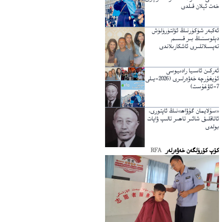
خەت ئېلان قىلدى
ئەكبەر شۈكۈرنىڭ ئۆلتۈرۈلۈش
دېلوسىنىڭ بىر قىسىم
تەپسىلاتلىرى ئاشكارىلاندى
ئەركىن ئاسىيا رادىيوسى
ئۇيغۇرچە خەۋەرلىرى (2026-يىلى
7-ئاۋغۇست)
«سۇلايمان گۇۋاھ»نىڭ ئاپتورى،
ئاتاقلىق شائىر تاھىر تالىپ ۋاپات
بولدى
كۆپ كۆرۈلگەن خەۋەرلەر
RFA