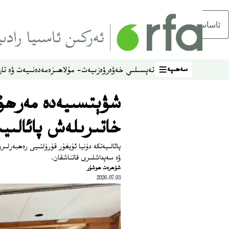
ئاساسلىق مەزمۇنغا ئاتلاڭ
سەھىپە
تەپسىلىي خەۋەر
ۋەزىيەت- مۇلاھىزە
مەدەنىيەت ۋە تار
سەھىپە
شۋېتسىيەدە مەرھ
خاتىرىلەش پائالىي
پائالىيەتكە دۇنيا ئۇيغۇر قۇرۇلتىيى رەھبەرلى
ۋە سەپداشلىرى قاتناشقان.
شۆھرەت ھوشۇر
2026.07.03