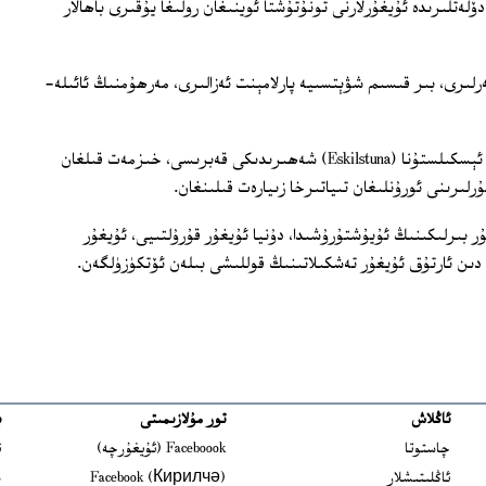
دۆلەتلىرىدە ئۇيغۇرلارنى تونۇتۇشتا ئوينىغان رولىغا يۇقىرى باھالار
بەرلىرى، بىر قىسىم شۋېتسىيە پارلامېنت ئەزالىرى، مەرھۇمنىڭ ئائىلە-
پائالىيەتتىن بىر كۈن بۇرۇن مەرھۇمنىڭ ئېسكىلستۇنا (Eskilstuna) شەھىرىدىكى قەبرىسى، خىزمەت قىلغان
ىرىنى ئورۇنلىغان تىياتىرخا زىيارەت قىلىنغان.
ر بىرلىكىنىڭ ئۇيۇشتۇرۇشىدا، دۇنيا ئۇيغۇر قۇرۇلتىيى، ئۇيغۇر
ئاڭلاش
تور مۇلازىمىتى
ب
ns in new window
چاستوتا
Faceboook (ئۇيغۇرچە)
ئ
s in new window
ئاڭلىتىشلار
Facebook (Кирилчә)
ش