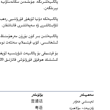
پائالىيەتلىرىگە، جۈملىدىن سكاندىناۋىيە 
بېرىلگەن.
پائالىيەتكە دۇنيا ئۇيغۇر قۇرۇلتىيى رەھ
تاۋابىئاتلىرى ۋە سەپداشلىرى قاتناشقان.
ئىشخانىسى، كۆپ قېتىملاپ سەنئەت نومۇرل
بۇ قېتىمقى بۇ پائالىيەت شۋېتسىيە ئۇيغۇ
كىشىلىك ھوقۇق قۇرۇلۇشى قاتارلىق 20 دىن ئارتۇق ئۇيغۇر تەشكىلاتىنىڭ قوللىشى بىلەن ئۆتكۈزۈلگەن.
سەھىپىلەر
بۆلۈملەر
تەپسىلىي خەۋەر
普通话
ۋەزىيەت- مۇلاھىزە
粤语