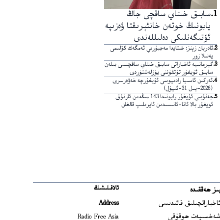
1
.
سابىق خىتاي ساقچى جاڭ
يابونىڭ خوتەن خانئېرىقتا ۋەزىپە
ئۆتىگەنلىكى دەلىللەندى
2
.
ئادريان زېنز: خىتايدا مەجبۇرىي ئەمگەك كۆلىمى
يەنىلا زور
3
.
گېرمانىيە ئاخباراتى سابىق خىتاي ساقچىسى بىلەن
سابىق ئۇيغۇر تۇتقۇننى يۈزلەشتۈردى
4
.
ئەركىن ئاسىيا رادىيوسى ئۇيغۇرچە خەۋەرلىرى
(2026-يىل 31-ئىيۇل)
5
.
جەنۇبىي ئۇيغۇر رايونىدا 143 مىڭدىن ئارتۇق
ئويغۇر بالا ئاتا-ئانىسىدىن ئايرىلىپ قالغان
ئالاقىلىشىڭ
ىز ھەققىدە
Ope
اخباراتچىلىق قائىدىسى
Address
Open
ەخسىيەت ھوقۇقى
Radio Free Asia