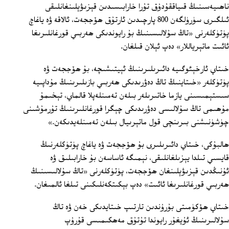
ناھىيەسىنىڭ قىياققۇدۇق تۇرا خارابىسىدىن قېزىۋېلىنغانلىقى
ئىلگىرى سۈرۈلگەن 800 پارچىدىن ئارتۇق ھۆججەت، ئالاقە ۋە ياغاچ
پۈتۈكلەرنى «تاڭ سۇلالىسىنىڭ بۇ رايوندىكى ھەربىي قورغانلىرىغا
ئائىت ماتېرياللار» دەپ ئېلان قىلغان.
خىتاي ئارخېئوگىيە دائىرىلىرىنىڭ ئېيتىشىچە، بۇ ھۆججەت ۋە
پۈتۈكلەر «خىتاينىڭ تاڭ دەۋرىدىكى ھەربىي بازىلىرىنىڭ مۇداپىيە
سىستېمىسىنى يازما خاتىرىلەر بىلەن تەمىنلەپلا قالماي، تېخىمۇ
مۇھىمى تاڭ سۇلالىسى دەۋرىدىكى چېگرا قورغانلىرىنىڭ تۇرمۇشىنى
چۈشۈنىشنى بىرىنچى قول ماتېرىيال بىلەن تەمىنلەيدىكەن.»
ھالبۇكى، خىتاي دائىرىلىرى بۇ ھۆججەت ۋە ياغاچ پۈتۈكلەرنىڭ
قايسىي تىلدا يېزىلغانلىقى، نېمىگە ئاساسەن بۇ خارابىلىق ۋە
ئۇنىڭدىن قېزىۋېلىنغان ھۆججەت، پۈتۈكلەرنى «تاڭ سۇلالىسىنىڭ
ھەربىي قورغانلىرىغا ئائىت» دەپ بېكىتكەنلىكىنى تىلغا ئالمىغان.
خىتاي ھۆكۈمىتى بۇرۇندىن تارتىپ خىتايدىكى خەن ۋە تاڭ
سۇلالىرىنىڭ ئۇيغۇر رايوندا تۇتۇق مەھكىمىسى قۇرۇپ