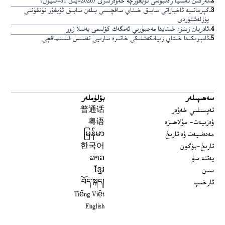
2
.
ئەركىن ئاسىيا رادىيوسى ئۇيغۇرچە خەۋەرلىرى (2026-يىل 31-ئىيۇل)
3
.
گېرمانىيە ئاخباراتى سابىق خىتاي ساقچىسى بىلەن سابىق ئۇيغۇر تۇتقۇننى
يۈزلەشتۈردى
4
.
ئادريان زېنز: خىتايدا مەجبۇرىي ئەمگەك كۆلىمى يەنىلا زور
5
.
ئامېرىكىدا خىتاي زىيانكەشلىكى خاتىرە سارىيى تەسىس قىلىنماقچى
سەھىپىلەر
بۆلۈملەر
تەپسىلىي خەۋەر
普通话
ۋەزىيەت- مۇلاھىزە
粤语
مەدەنىيەت ۋە تارىخ
မြန်မာ
تارىخ-بۈگۈن
한국어
يەتتە سۇ
ລາວ
سىن
ខ្មែរ
ئارخىپ
བོད་སྐད།
Tiếng Việt
English