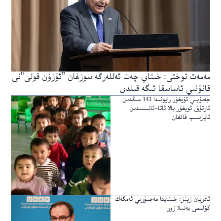
مەمەت توختى: خىتاي چەت ئەللەرگە سوزغان ”ئۇزۇن قولى“نى
قانۇنىي ئاساسقا ئىگە قىلدى
جەنۇبىي ئۇيغۇر رايونىدا 143 مىڭدىن
ئارتۇق ئويغۇر بالا ئاتا-ئانىسىدىن
ئايرىلىپ قالغان
ئادريان زېنز: خىتايدا مەجبۇرىي ئەمگەك
كۆلىمى يەنىلا زور