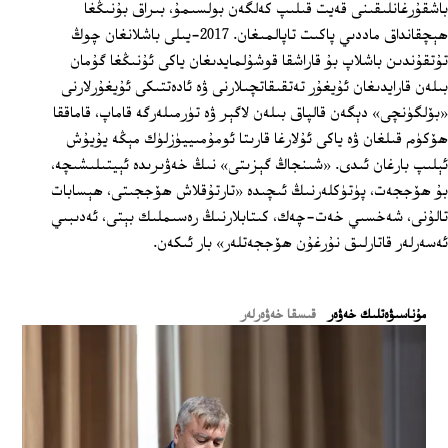
باشقۇرغانلىقىنى قەيت قىلىپ كەلگەن بولسىمۇ، بىراق بۇنىڭغا
ھېچقانداق ماددىي پاكىت تاپالمىغان. 2017-يىلى باشلانغان چوڭ
تۇتقۇندىن باشلاپ بۇ قاراشقا قوشۇلمايدىغان ياكى ئۇنىڭغا گۇمان
بىلەن قارايدىغان ئۇيغۇر تەتقىقاتچىلارنى ۋە ئادەتتىكى ئۇيغۇرلارنى
«بۆلگۈنچى» دېگەن قالپاق بىلەن لاگېر ۋە تۈرمىلەرگە قاماپ، قاماققا
ھۆكۈم قىلغان ۋە ياكى ئۇلارغا قارىتا ئومۇمىييۈزلۈك مېڭە يۇيۇش
ئېلىپ بارغان ئىدى. «شىنجاڭ گېزىتى» نىڭ خەۋىرىدە ئېيتىلىشىچە،
بۇ ھۆججەت، پۈتۈكلەرنىڭ ئىچىدە «تارتۇقلاش ھۆججىتى، ھېسابات
تالۇنى، شەخسىي خەت-چەك، كىتابلارنىڭ رەسىملىك بېتى، ئەدىبىي
ئەسەرلەر قاتارلىق نۇرغۇن ھۆججەتلەر» بار ئىكەن.
ﻣﯘﻧﺎﺳﯩﯟﻩﺗﻠﯩﻚ ﺧﻪﯞﻩﺭ
قىسقا خەۋەرلەر