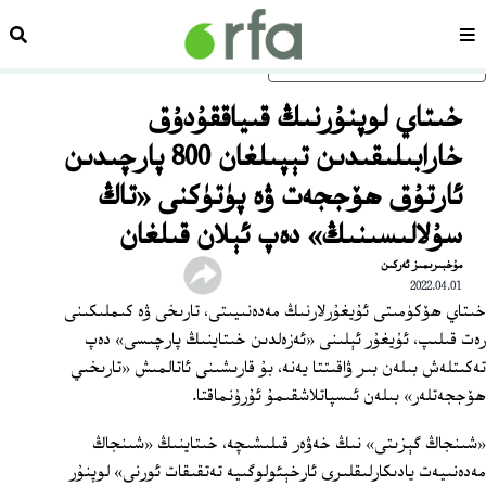
سەھىپە
ئىزد
ئاساسلىق مەزمۇنغا ئاتلاڭ
خىتاي لوپنۇرنىڭ قىياققۇدۇق
خارابىلىقىدىن تېپىلغان 800 پارچىدىن
ئارتۇق ھۆججەت ۋە پۈتۈكنى «تاڭ
سۇلالىسىنىڭ» دەپ ئېلان قىلغان
مۇخبىرىمىز ئەركىن
2022.04.01
خىتاي ھۆكۈمىتى ئۇيغۇرلارنىڭ مەدەنىيىتى، تارىخى ۋە كىملىكىنى
رەت قىلىپ، ئۇيغۇر ئېلىنى «ئەزەلدىن خىتاينىڭ پارچىسى» دەپ
تەكىتلەش بىلەن بىر ۋاقىتتا يەنە، بۇ قارىشىنى ئاتالمىش «تارىخىي
ھۆججەتلەر» بىلەن ئىسپاتلاشقىمۇ ئۇرۇنماقتا.
«شىنجاڭ گېزىتى» نىڭ خەۋەر قىلىشىچە، خىتاينىڭ «شىنجاڭ
مەدەنىيەت يادىكارلىقلىرى ئارخېئولوگىيە تەتقىقات ئورنى» لوپنۇر