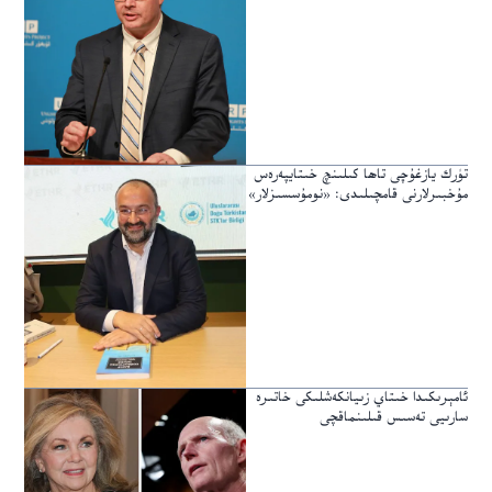
تۈرك يازغۇچى تاھا كىلىنچ خىتايپەرەس
مۇخبىرلارنى قامچىلىدى: «نومۇسسىزلار»
ئامېرىكىدا خىتاي زىيانكەشلىكى خاتىرە
سارىيى تەسىس قىلىنماقچى