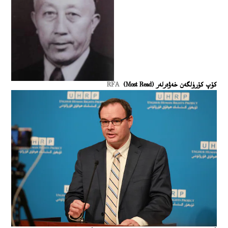
كۆپ كۆرۈلگەن خەۋەرلەر (Most Read)
RFA