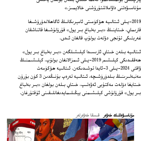
مۇناسىۋەتنى داۋاملاشتۇرۇشنى خالايمىز.»
2019-يىلى ئىتالىيە ھۆكۈمىتى ئامېرىكانىڭ ئاگاھلاندۇرۇشىغا
قارىماي، خىتاينىڭ «بىر بەلباغ بىر يول» قۇرۇلۇشىغا قاتناشقان
غەربتىكى تۇنجى دۆلەت بولۇپ قالغان ئىدى.
ئىتالىيە بىلەن خىتاي ئارىسىدا كېلىشىلگەن «بىر بەلباغ بىر يول»
ھەققىدىكى كېلىشىم 2019-يىلى ئىمزالانغان بولۇپ، كېلىشىمنىڭ
ۋاقتى 2024-يىلى 3-ئايدا توشىدىكەن. ئىتالىيە ھۆكۈمەت
مەنبەلىرىنىڭ بىلدۈرۈشىچە، ئىتالىيە تەرەپ بۇنىڭدىن 3 كۈن بۇرۇن
خىتايغا دۆلەت مەكتۇبى ئەۋەتىپ، خىتاي بىلەن بولغان «بىر بەلباغ
بىر يول» قۇرۇلۇشى كېلىشىمنى يېڭىلىمايدىغانلىقىنى ئۇقتۇرغان.
ﻣﯘﻧﺎﺳﯩﯟﻩﺗﻠﯩﻚ ﺧﻪﯞﻩﺭ
قىسقا خەۋەرلەر