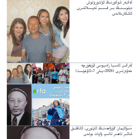
ئەكبەر شۈكۈرنىڭ ئۆلتۈرۈلۈش
دېلوسىنىڭ بىر قىسىم تەپسىلاتلىرى
ئاشكارىلاندى
ئەركىن ئاسىيا رادىيوسى ئۇيغۇرچە
خەۋەرلىرى (2026-يىلى 7-ئاۋغۇست)
«سۇلايمان گۇۋاھ»نىڭ ئاپتورى، ئاتاقلىق
شائىر تاھىر تالىپ ۋاپات بولدى