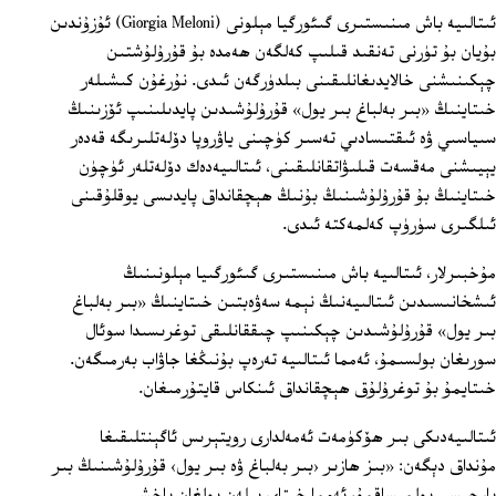
ئىتالىيە باش مىنىستىرى گىئورگيا مېلونى (Giorgia Meloni) ئۇزۇندىن
بۇيان بۇ تۈرنى تەنقىد قىلىپ كەلگەن ھەمدە بۇ قۇرۇلۇشتىن
چېكىنىشنى خالايدىغانلىقىنى بىلدۈرگەن ئىدى. نۇرغۇن كىشىلەر
خىتاينىڭ «بىر بەلباغ بىر يول» قۇرۇلۇشىدىن پايدىلىنىپ ئۆزىنىڭ
سىياسىي ۋە ئىقتىسادىي تەسىر كۈچىنى ياۋروپا دۆلەتلىرىگە قەدەر
يېيىشنى مەقسەت قىلىۋاتقانلىقىنى، ئىتالىيەدەك دۆلەتلەر ئۈچۈن
خىتاينىڭ بۇ قۇرۇلۇشىنىڭ بۇنىڭ ھېچقانداق پايدىسى يوقلۇقىنى
ئىلگىرى سۈرۈپ كەلمەكتە ئىدى.
مۇخبىرلار، ئىتالىيە باش مىنىستىرى گىئورگىيا مېلونىنىڭ
ئىشخانىسىدىن ئىتالىيەنىڭ نېمە سەۋەبتىن خىتاينىڭ «بىر بەلباغ
بىر يول» قۇرۇلۇشىدىن چېكىنىپ چىققانلىقى توغرىسىدا سوئال
سورىغان بولسىمۇ، ئەمما ئىتالىيە تەرەپ بۇنىڭغا جاۋاب بەرمىگەن.
خىتايمۇ بۇ توغرۇلۇق ھېچقانداق ئىنكاس قايتۇرمىغان.
ئىتالىيەدىكى بىر ھۆكۈمەت ئەمەلدارى رويتېرىس ئاگېنتلىقىغا
مۇنداق دېگەن: «بىز ھازىر ‹بىر بەلباغ ۋە بىر يول› قۇرۇلۇشىنىڭ بىر
پارچىسى بولمىساقمۇ، ئەمما خىتاي بىلەن بولغان ياخشى