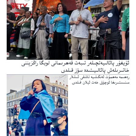
ئۇيغۇر پائالىيەتچىلەر تىبەت قەھرىمانى لوبگا راڭزېننى
خاتىرىلەش پائالىيىتىدە سۆز قىلدى
رەھىمە مەھمۇت ئەنگىلىيە تاشقى ئىشلار
مىنىستىرىغا ئوچۇق خەت ئېلان قىلدى