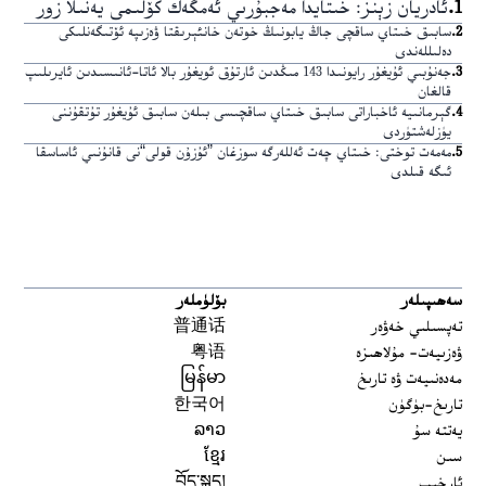
1
.
ئادريان زېنز: خىتايدا مەجبۇرىي ئەمگەك كۆلىمى يەنىلا زور
2
.
سابىق خىتاي ساقچى جاڭ يابونىڭ خوتەن خانئېرىقتا ۋەزىپە ئۆتىگەنلىكى
دەلىللەندى
3
.
جەنۇبىي ئۇيغۇر رايونىدا 143 مىڭدىن ئارتۇق ئويغۇر بالا ئاتا-ئانىسىدىن ئايرىلىپ
قالغان
4
.
گېرمانىيە ئاخباراتى سابىق خىتاي ساقچىسى بىلەن سابىق ئۇيغۇر تۇتقۇننى
يۈزلەشتۈردى
5
.
مەمەت توختى: خىتاي چەت ئەللەرگە سوزغان ”ئۇزۇن قولى“نى قانۇنىي ئاساسقا
ئىگە قىلدى
سەھىپىلەر
بۆلۈملەر
تەپسىلىي خەۋەر
普通话
ۋەزىيەت- مۇلاھىزە
粤语
مەدەنىيەت ۋە تارىخ
မြန်မာ
تارىخ-بۈگۈن
한국어
يەتتە سۇ
ລາວ
سىن
ខ្មែរ
ئارخىپ
བོད་སྐད།