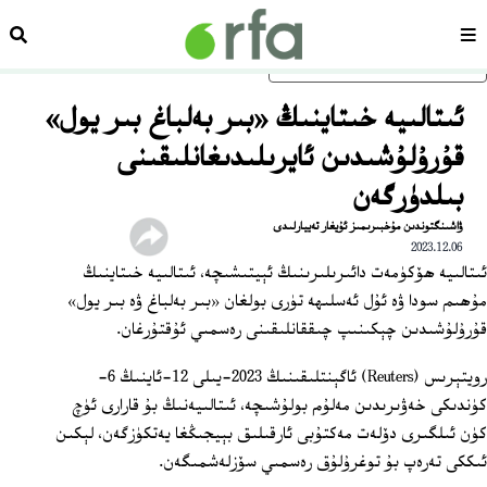
سەھىپە
ئىزد
ئاساسلىق مەزمۇنغا ئاتلاڭ
ئىتالىيە خىتاينىڭ «بىر بەلباغ بىر يول»
قۇرۇلۇشىدىن ئايرىلىدىغانلىقىنى
بىلدۈرگەن
ۋاشىنگتوندىن مۇخبىرىمىز ئۇيغار تەييارلىدى
2023.12.06
ئىتالىيە ھۆكۈمەت دائىرىلىرىنىڭ ئېيتىشىچە، ئىتالىيە خىتاينىڭ
مۇھىم سودا ۋە ئۇل ئەسلىھە تۈرى بولغان «بىر بەلباغ ۋە بىر يول»
قۇرۇلۇشىدىن چېكىنىپ چىققانلىقىنى رەسمىي ئۇقتۇرغان.
رويتېرىس (Reuters) ئاگېنتلىقىنىڭ 2023-يىلى 12-ئاينىڭ 6-
كۈندىكى خەۋىرىدىن مەلۇم بولۇشىچە، ئىتالىيەنىڭ بۇ قارارى ئۈچ
كۈن ئىلگىرى دۆلەت مەكتۇبى ئارقىلىق بېيجىڭغا يەتكۈزگەن، لېكىن
ئىككى تەرەپ بۇ توغرۇلۇق رەسمىي سۆزلەشمىگەن.