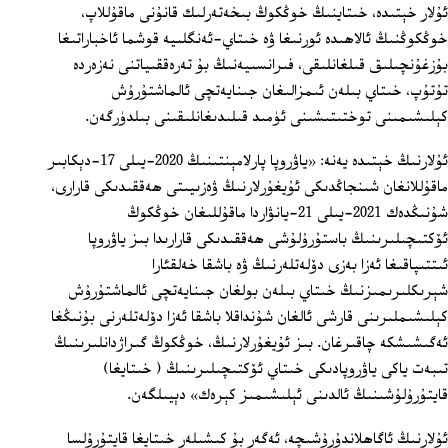
ئۇلار خېتىدە، خىتاينىڭ خوڭكوڭ بىخەتەرلىك قانۇنى ماقۇللاپ،
خوڭكوڭنىڭ ئالاھىدە ئورنىغا ۋە خىتاي-ئەنگلىيە قوشما ئاخباراتىغا
بۇزغۇنچىلىق قىلغانلىقى، فىرانسىيەنىڭ بۇ تەرەققىياتنى نەزەردە
تۇتۇپ، خىتاي بىلەن ئىمزالىغان جىنايەتچى ئالماشتۇرۇش
كېلىشىمىنى توختىتىشىنى ئۈمىد قىلىدىغانلىقىنى بىلدۈرگەن.
ئۇلارنىڭ خېتىدە يەنە: «ياۋروپا پارلامېنتىنىڭ 2020-يىلى 17-دېكابىر
ماقۇللانغان شىنجاڭدىكى ئۇيغۇرلارنىڭ ۋەزىيىتى ھەققىدىكى قارارى،
شۇنىڭدەك 2021-يىلى 21-يانۋاردا ماقۇللىغان خوڭكوڭ
ئۆكتىچىلىرىنىڭ باستۇرۇلۇشى ھەققىدىكى قارارىدا بىز ياۋروپا
ئىتتىپاقىغا ئەزا بەزى دۆلەتلەرنىڭ ۋە باشقا خەلقئارا
شېرىكلىرىمىزنىڭ خىتاي بىلەن بولغان جىنايەتچى ئالماشتۇرۇش
كېلىشىملىرىنى قارشى ئالغان شۇنداقلا باشقا ئەزا دۆلەتلەرنى بۇنىڭغا
ئەگىشىشكە چاقىرغان. بىز ئۇيغۇرلارنىڭ، خوڭكوڭ گىراژدانلىرىنىڭ
تىبەت ياكى ياۋروپادىكى خىتاي ئۆكتىچىلىرىنىڭ ( خىتايغا)
قايتۇرۇلۇشىنىڭ ئالدىنى ئېلىشىمىز كېرەك» دېيىلگەن.
ئۇلارنىڭ ئاگاھلاندۇرۇشىچە، ئەگەر بۇ كىشىلەر خىتايغا قايتۇرۇلسا