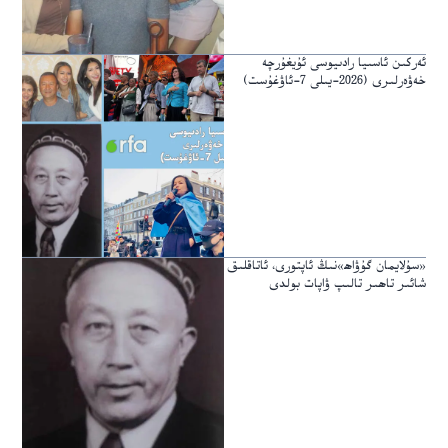
ئەركىن ئاسىيا رادىيوسى ئۇيغۇرچە
خەۋەرلىرى (2026-يىلى 7-ئاۋغۇست)
«سۇلايمان گۇۋاھ»نىڭ ئاپتورى، ئاتاقلىق
شائىر تاھىر تالىپ ۋاپات بولدى