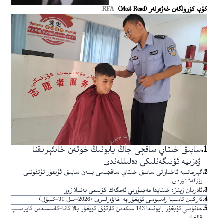
كۆپ كۆرۈلگەن خەۋەرلەر (Most Read)
RFA
1
.
سابىق خىتاي ساقچى جاڭ يابونىڭ خوتەن خانئېرىقتا
ۋەزىپە ئۆتىگەنلىكى دەلىللەندى
2
.
گېرمانىيە ئاخباراتى سابىق خىتاي ساقچىسى بىلەن سابىق ئۇيغۇر تۇتقۇننى
يۈزلەشتۈردى
3
.
ئادريان زېنز: خىتايدا مەجبۇرىي ئەمگەك كۆلىمى يەنىلا زور
4
.
ئەركىن ئاسىيا رادىيوسى ئۇيغۇرچە خەۋەرلىرى (2026-يىل 31-ئىيۇل)
5
.
جەنۇبىي ئۇيغۇر رايونىدا 143 مىڭدىن ئارتۇق ئويغۇر بالا ئاتا-ئانىسىدىن ئايرىلىپ
قالغان