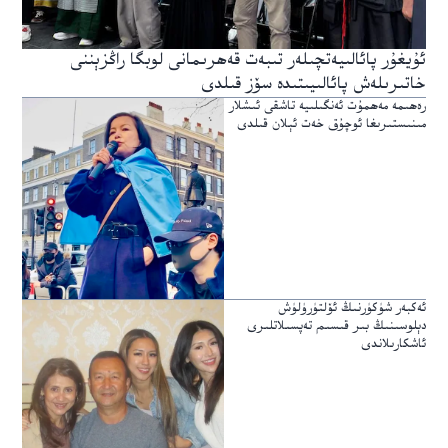
ئۇيغۇر پائالىيەتچىلەر تىبەت قەھرىمانى لوبگا راڭزېننى
خاتىرىلەش پائالىيىتىدە سۆز قىلدى
رەھىمە مەھمۇت ئەنگىلىيە تاشقى ئىشلار
مىنىستىرىغا ئوچۇق خەت ئېلان قىلدى
ئەكبەر شۈكۈرنىڭ ئۆلتۈرۈلۈش
دېلوسىنىڭ بىر قىسىم تەپسىلاتلىرى
ئاشكارىلاندى