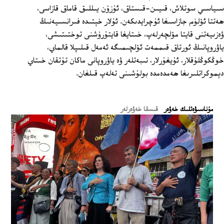
سىياسىي سوتلاش، قىيىن-قىستاق، ئۇزۇن يىللىق قاماق قازاسى،
ھەتتا ئۆلۈم جازاسىغا ئۇچرايدىكەن. ئۇلار خېتىدە فىرانسىيەنىڭ
ۋەزىيەتنى قايتا مۆلچەرلەپ، خىتايغا قايتۇرۇشنى توختىتىشى،
ياۋروپانىڭ ئورتاق قىممەت ئۆلچىمىگە ئەمەل قىلىپلا قالماي،
خوڭكوڭلۇقلار، ئۇيغۇرلار، تىبەتلەر ۋە ياۋروپانى ماكان تۇتقان خىتاي
دېموكراتلىرىغا ھەمدەمدە بولۇشىنى تەلەپ قىلغان.
ﻣﯘﻧﺎﺳﯩﯟﻩﺗﻠﯩﻚ ﺧﻪﯞﻩﺭ
قىسقا خەۋەرلەر