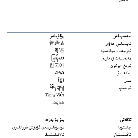
سەھىپىلەر
بۆلۈملەر
تەپسىلىي خەۋەر
普通话
ۋەزىيەت- مۇلاھىزە
粤语
مەدەنىيەت ۋە تارىخ
မြန်မာ
تارىخ-بۈگۈن
한국어
يەتتە سۇ
ລາວ
سىن
ខ្មែរ
ئارخىپ
བོད་སྐད།
Tiếng Việt
English
ئاڭلاش
بىز بۇ يەردە
 window
چاستوتا
توسۇقلىرىدىن ئۆتۈش قوراللىرى
ئاڭلىتىشلار
ئالاقىلىشىڭ