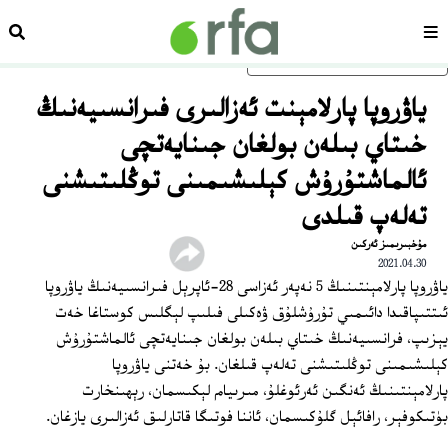
سەھىپە
ئىزد
ئاساسلىق مەزمۇنغا ئاتلاڭ
ياۋروپا پارلامېنت ئەزالىرى فىرانسىيەنىڭ
خىتاي بىلەن بولغان جىنايەتچى
ئالماشتۇرۇش كېلىشىمىنى توڭلىتىشنى
تەلەپ قىلدى
مۇخبىرىمىز ئەركىن
2021.04.30
ياۋروپا پارلامېنتىنىڭ 5 نەپەر ئەزاسى 28-ئاپرېل فىرانسىيەنىڭ ياۋروپا
ئىتتىپاقىدا دائىمىي تۇرۇشلۇق ۋەكىلى فىلىپ لېگلىس كوستاغا خەت
يېزىپ، فرانسىيەنىڭ خىتاي بىلەن بولغان جىنايەتچى ئالماشتۇرۇش
كېلىشىمىنى توڭلىتىشنى تەلەپ قىلغان. بۇ خەتنى ياۋروپا
پارلامېنتىنىڭ ئەنگىن ئەرئوغلۇ، مىرىيام لېكىسمان، رېھىنخارت
بۈتىكوفېر، رافائېل گلۇكىسمان، ئاننا فوتىگا قاتارلىق ئەزالىرى يازغان.