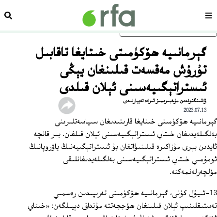
سەھىپە
ئىزد
ئاساسلىق مەزمۇنغا ئاتلاڭ
گېرمانىيە ھۆكۈمىتى خىتايغا تاقابىل
تۇرۇش مەقسەت قىلىنغان يېڭى
ئىستراتېگىيەسىنى ئېلان قىلدى
ۋاشىنگتوندىن مۇخبىرىمىز ئىرادە تەييارلىدى
2023.07.13
گېرمانىيە ھۆكۈمىتى خىتايغا قارىتىدىغان سىياسەتلىرىنى
بەلگىلەيدىغان خىتاي ئىستراتېگىيەسىنى ئېلان قىلغان. بىر قانچە
ئايدىن بېرى مۇزاكىرە قىلىنىۋاتقان بۇ ئىستراتېگىيەنىڭ ياۋروپانىڭ
ئومۇمىي خىتاي ئىستراتېگىيەسىنى بەلگىلەيدىغانلىقى
مۆلچەرلەنمەكتە.
13-ئىيۇل كۈنى، گېرمانىيە ھۆكۈمىتى تەرىپىدىن رەسمىي
تەستىقلىنىپ ئېلان قىلىنغان ھۆججەتتە مۇنداق دېيىلگەن: «خىتاي