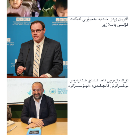
ئادريان زېنز: خىتايدا مەجبۇرىي ئەمگەك
كۆلىمى يەنىلا زور
تۈرك يازغۇچى تاھا كىلىنچ خىتايپەرەس
مۇخبىرلارنى قامچىلىدى: «نومۇسسىزلار»