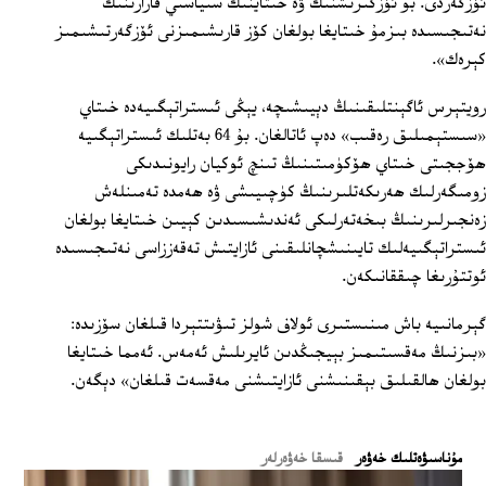
ئۆزگەردى. بۇ ئۆزگىرىشنىڭ ۋە خىتاينىڭ سىياسىي قارارىنىڭ
نەتىجىسىدە بىزمۇ خىتايغا بولغان كۆز قارىشىمىزنى ئۆزگەرتىشىمىز
كېرەك».
رويتېرس ئاگېنتلىقىنىڭ دېيىشىچە، يېڭى ئىستراتېگىيەدە خىتاي
«سىستېمىلىق رەقىب» دەپ ئاتالغان. بۇ 64 بەتلىك ئىستراتېگىيە
ھۆججىتى خىتاي ھۆكۈمىتىنىڭ تىنچ ئوكيان رايونىدىكى
زومىگەرلىك ھەرىكەتلىرىنىڭ كۈچىيىشى ۋە ھەمدە تەمىنلەش
زەنجىرلىرىنىڭ بىخەتەرلىكى ئەندىشىسىدىن كېيىن خىتايغا بولغان
ئىستراتېگىيەلىك تايىنىشچانلىقىنى ئازايتىش تەقەززاسى نەتىجىسىدە
ئوتتۇرىغا چىققانىكەن.
گېرمانىيە باش مىنىستىرى ئولاف شولز تىۋىتتېردا قىلغان سۆزىدە:
«بىزنىڭ مەقسىتىمىز بېيجىڭدىن ئايرىلىش ئەمەس. ئەمما خىتايغا
بولغان ھالقىلىق بېقىنىشنى ئازايتىشنى مەقسەت قىلغان» دېگەن.
ﻣﯘﻧﺎﺳﯩﯟﻩﺗﻠﯩﻚ ﺧﻪﯞﻩﺭ
قىسقا خەۋەرلەر