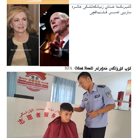
ئامېرىكىدا خىتاي زىيانكەشلىكى خاتىرە
سارىيى تەسىس قىلىنماقچى
كۆپ كۆرۈلگەن خەۋەرلەر (Most Read)
RFA