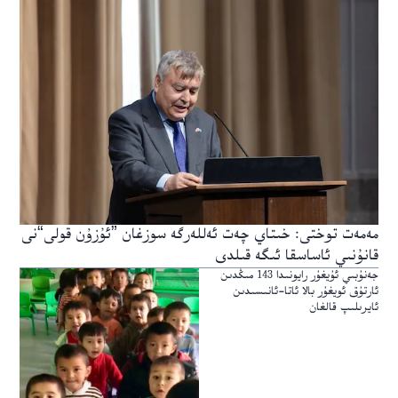
مەمەت توختى: خىتاي چەت ئەللەرگە سوزغان ”ئۇزۇن قولى“نى
قانۇنىي ئاساسقا ئىگە قىلدى
جەنۇبىي ئۇيغۇر رايونىدا 143 مىڭدىن
ئارتۇق ئويغۇر بالا ئاتا-ئانىسىدىن
ئايرىلىپ قالغان