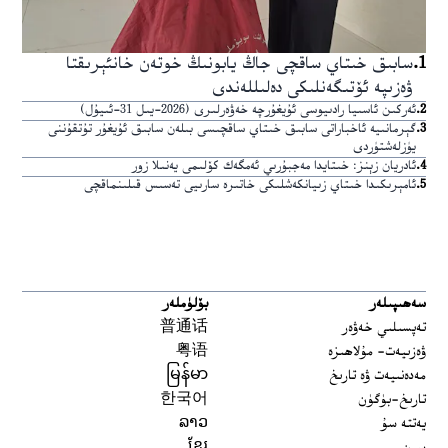
1
.
سابىق خىتاي ساقچى جاڭ يابونىڭ خوتەن خانئېرىقتا
ۋەزىپە ئۆتىگەنلىكى دەلىللەندى
2
.
ئەركىن ئاسىيا رادىيوسى ئۇيغۇرچە خەۋەرلىرى (2026-يىل 31-ئىيۇل)
3
.
گېرمانىيە ئاخباراتى سابىق خىتاي ساقچىسى بىلەن سابىق ئۇيغۇر تۇتقۇننى
يۈزلەشتۈردى
4
.
ئادريان زېنز: خىتايدا مەجبۇرىي ئەمگەك كۆلىمى يەنىلا زور
5
.
ئامېرىكىدا خىتاي زىيانكەشلىكى خاتىرە سارىيى تەسىس قىلىنماقچى
سەھىپىلەر
بۆلۈملەر
تەپسىلىي خەۋەر
普通话
ۋەزىيەت- مۇلاھىزە
粤语
مەدەنىيەت ۋە تارىخ
မြန်မာ
تارىخ-بۈگۈن
한국어
يەتتە سۇ
ລາວ
سىن
ខ្មែរ