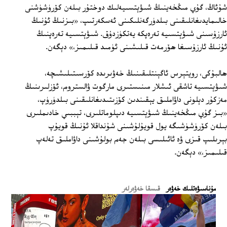
شۇئاڭ، گۇي مىڭخەينىڭ شىۋېتسىيەلىك دوختۇر بىلەن كۆرۈشۈشنى
خالىمايدىغانلىقىنى بىلدۈرگەنلىكىنى ئەسكەرتىپ، «بىزنىڭ ئۇنىڭ
ئارزۇسىنى شىۋېتسىيە تەرەپكە يەتكۈزدۇق. شىۋېتسىيە تەرەپنىڭ
ئۇنىڭ ئارزۇسىغا ھۆرمەت قىلىشىنى ئۈمىد قىلىمىز،» دېگەن.
ھالبۇكى، رويتېرس ئاگېنتلىقىنىڭ خەۋىرىدە كۆرسىتىلىشىچە،
شىۋېتسىيە تاشقى ئىشلار مىنىستىرى مارگوت ۋالستروم، ئۆزلىرىنىڭ
مەزكۇر دېلونى داۋاملىق يېقىندىن كۆزىتىدىغانلىقىنى بىلدۈرۈپ،
«بىز گۇي مىڭخەينىڭ شىۋېتسىيە دىپلوماتلىرى، تېببىي خادىملىرى
بىلەن كۆرۈشۈشىگە يول قويۇلۇشىنى شۇنداقلا ئۇنىڭ قويۇپ
بېرىلىپ قىزى ۋە ئائىلىسى بىلەن جەم بولۇشىنى داۋاملىق تەلەپ
قىلىمىز،» دېگەن.
ﻣﯘﻧﺎﺳﯩﯟﻩﺗﻠﯩﻚ ﺧﻪﯞﻩﺭ
قىسقا خەۋەرلەر