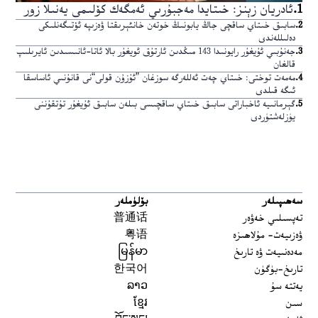
1
.
ئادريان زېنز: خىتايدا مەجبۇرىي ئەمگەك كۆلىمى يەنىلا زور
2
.
سابىق خىتاي ساقچى جاڭ يابونىڭ خوتەن خانئېرىقتا ۋەزىپە ئۆتىگەنلىكى
دەلىللەندى
3
.
جەنۇبىي ئۇيغۇر رايونىدا 143 مىڭدىن ئارتۇق ئويغۇر بالا ئاتا-ئانىسىدىن ئايرىلىپ
قالغان
4
.
مەمەت توختى: خىتاي چەت ئەللەرگە سوزغان ”ئۇزۇن قولى“نى قانۇنىي ئاساسقا
ئىگە قىلدى
5
.
گېرمانىيە ئاخباراتى سابىق خىتاي ساقچىسى بىلەن سابىق ئۇيغۇر تۇتقۇننى
يۈزلەشتۈردى
سەھىپىلەر
بۆلۈملەر
تەپسىلىي خەۋەر
普通话
ۋەزىيەت- مۇلاھىزە
粤语
مەدەنىيەت ۋە تارىخ
မြန်မာ
تارىخ-بۈگۈن
한국어
يەتتە سۇ
ລາວ
سىن
ខ្មែរ