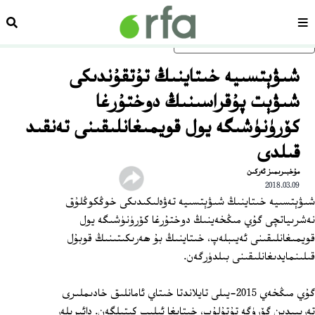
سەھىپە
ئىزد
ئاساسلىق مەزمۇنغا ئاتلاڭ
شىۋېتسىيە خىتاينىڭ تۇتقۇندىكى
شىۋېت پۇقراسىنىڭ دوختۇرغا
كۆرۈنۈشىگە يول قويمىغانلىقىنى تەنقىد
قىلدى
مۇخبىرىمىز ئەركىن
2018.03.09
شىۋېتسىيە خىتاينىڭ شىۋېتسىيە تەۋەلىكىدىكى خوڭكوڭلۇق
نەشرىياتچى گۇي مىڭخەينىڭ دوختۇرغا كۆرۈنۈشىگە يول
قويمىغانلىقىنى ئەيىبلەپ، خىتاينىڭ بۇ ھەرىكىتىنىڭ قوبۇل
قىلىنمايدىغانلىقىنى بىلدۈرگەن.
گۇي مىڭخەي 2015‏-يىلى تايلاندتا خىتاي ئامانلىق خادىملىرى
تەرىپىدىن گۆرۈگە تۇتۇلۇپ، خىتايغا ئېلىپ كېتىلگەن. دائىرىلەر