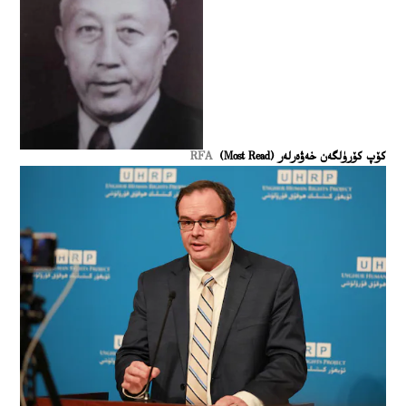
كۆپ كۆرۈلگەن خەۋەرلەر (Most Read)
RFA