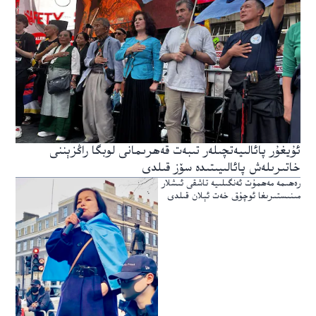
ئۇيغۇر پائالىيەتچىلەر تىبەت قەھرىمانى لوبگا راڭزېننى
خاتىرىلەش پائالىيىتىدە سۆز قىلدى
رەھىمە مەھمۇت ئەنگىلىيە تاشقى ئىشلار
مىنىستىرىغا ئوچۇق خەت ئېلان قىلدى