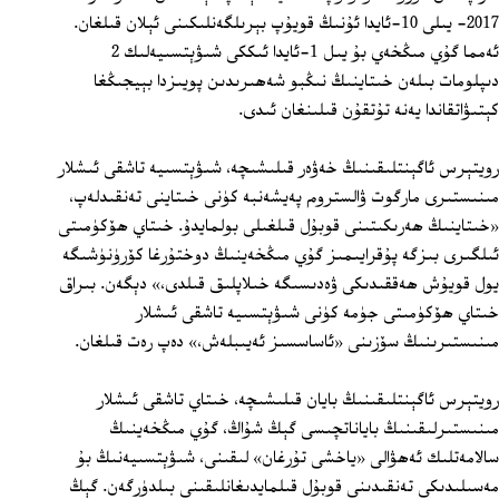
2017‏- يىلى 10‏-ئايدا ئۇنىڭ قويۇپ بېرىلگەنلىكىنى ئېلان قىلغان.
ئەمما گۇي مىڭخەي بۇ يىل 1‏-ئايدا ئىككى شىۋېتسىيەلىك 2
دىپلومات بىلەن خىتاينىڭ نىڭبو شەھىرىدىن پويىزدا بېيجىڭغا
كېتىۋاتقاندا يەنە تۇتقۇن قىلىنغان ئىدى.
رويتېرس ئاگېنتلىقىنىڭ خەۋەر قىلىشىچە، شىۋېتسىيە تاشقى ئىشلار
مىنىستىرى مارگوت ۋالستروم پەيشەنبە كۈنى خىتاينى تەنقىدلەپ،
«خىتاينىڭ ھەرىكىتىنى قوبۇل قىلغىلى بولمايدۇ. خىتاي ھۆكۈمىتى
ئىلگىرى بىزگە پۇقرايىمىز گۇي مىڭخەينىڭ دوختۇرغا كۆرۈنۈشىگە
يول قويۇش ھەققىدىكى ۋەدىسىگە خىلاپلىق قىلدى،» دېگەن. بىراق
خىتاي ھۆكۈمىتى جۈمە كۈنى شىۋېتسىيە تاشقى ئىشلار
مىنىستىرىنىڭ سۆزىنى «ئاساسسىز ئەيىبلەش،» دەپ رەت قىلغان.
رويتېرس ئاگېنتلىقىنىڭ بايان قىلىشىچە، خىتاي تاشقى ئىشلار
مىنىستىرلىقىنىڭ باياناتچىسى گېڭ شۇاڭ، گۇي مىڭخەينىڭ
سالامەتلىك ئەھۋالى «ياخشى تۇرغان» لىقىنى، شىۋېتسىيەنىڭ بۇ
مەسىلىدىكى تەنقىدىنى قوبۇل قىلمايدىغانلىقىنى بىلدۈرگەن. گېڭ