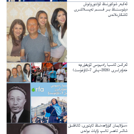
ئەكبەر شۈكۈرنىڭ ئۆلتۈرۈلۈش
دېلوسىنىڭ بىر قىسىم تەپسىلاتلىرى
ئاشكارىلاندى
ئەركىن ئاسىيا رادىيوسى ئۇيغۇرچە
خەۋەرلىرى (2026-يىلى 7-ئاۋغۇست)
«سۇلايمان گۇۋاھ»نىڭ ئاپتورى، ئاتاقلىق
شائىر تاھىر تالىپ ۋاپات بولدى