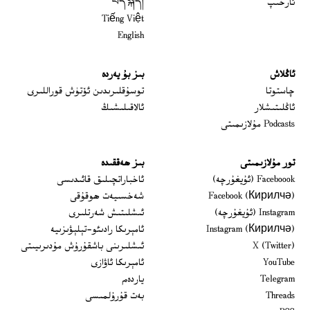
ئارخىپ
བོད་སྐད།
Tiếng Việt
English
ئاڭلاش
بىز بۇ يەردە
 window
چاستوتا
توسۇقلىرىدىن ئۆتۈش قوراللىرى
ئاڭلىتىشلار
ئالاقىلىشىڭ
Podcasts مۇلازىمىتى
تور مۇلازىمىتى
بىز ھەققىدە
Opens in new window
Faceboook (ئۇيغۇرچە)
ئاخباراتچىلىق قائىدىسى
Opens in new window
Facebook (Кирилчә)
شەخسىيەت ھوقۇقى
Opens in new window
Instagram (ئۇيغۇرچە)
ئىشلىتىش شەرتلىرى
Opens in new window
Instagram (Кирилчә)
ئامېرىكا رادىئو-تېلېۋىزىيە
window
Opens in new window
X (Twitter)
ئىشلىرىنى باشقۇرۇش مۇدىرىيىتى
Opens in new window
Opens in new window
YouTube
ئامېرىكا ئاۋازى
Opens in new window
Telegram
ياردەم
Opens in new window
Threads
بەت قۇرۇلمىسى