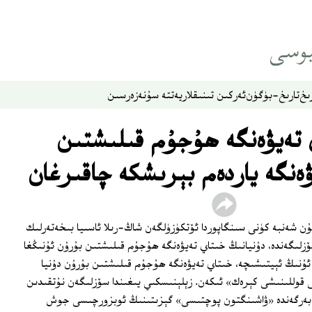
ىخ
تارىخ-بۈگۈن
ئەركىن تىنىقلار
يەتتە سۇ
نەزەر
سىن
 تەيۋەنگە ھۇجۇم قىلىشتىن
ۋەنگە ياردەم بېرىشكە چاقىرغان
ىنا پرېزىدېنتى زېلېنىسكي 11-ئىيۇن شەنبە كۈنى سىنگاپوردا ئۆتكۈزۈلگەن شاڭ-رىلا ئاسىيا بىخەتەرلىك
سۆزلىگەندە، دۇنيانىڭ خىتاي تەيۋەنگە ھۇجۇم قىلىشتىن بۇرۇن ئۇنىڭغا
 ئۇنىڭ ئېيتىشىچە، خىتاي تەيۋەنگە ھۇجۇم قىلىشتىن بۇرۇن دۇنيا
ى قوللىنىشى كېرەك» ئىكەن. زېلېنىسكىي يىغىندا سۆزلىگەن نۇتقىدىن
ب بەرگەندە «ۋاشىنگتون پوچتىسى» گېزىتىنىڭ ئوبزورچىسى جوش