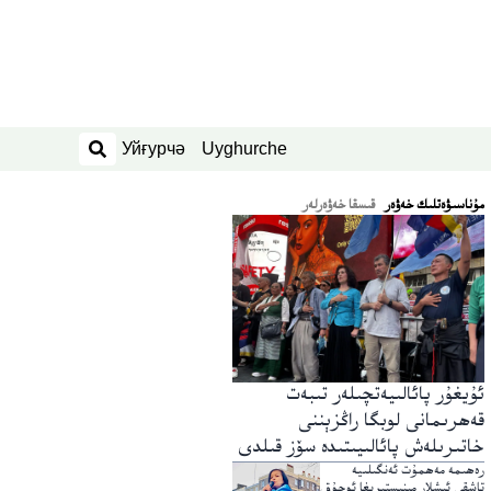
Уйғурчә
Uyghurche
ئىزدەش
ﻣﯘﻧﺎﺳﯩﯟﻩﺗﻠﯩﻚ ﺧﻪﯞﻩﺭ
قىسقا خەۋەرلەر
ئۇيغۇر پائالىيەتچىلەر تىبەت
قەھرىمانى لوبگا راڭزېننى
خاتىرىلەش پائالىيىتىدە سۆز قىلدى
رەھىمە مەھمۇت ئەنگىلىيە
تاشقى ئىشلار مىنىستىرىغا ئوچۇق