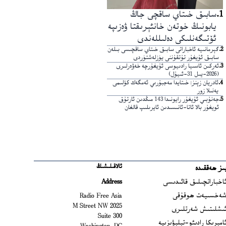
1
.
سابىق خىتاي ساقچى جاڭ
يابونىڭ خوتەن خانئېرىقتا ۋەزىپە
ئۆتىگەنلىكى دەلىللەندى
2
.
گېرمانىيە ئاخباراتى سابىق خىتاي ساقچىسى بىلەن
سابىق ئۇيغۇر تۇتقۇننى يۈزلەشتۈردى
3
.
ئەركىن ئاسىيا رادىيوسى ئۇيغۇرچە خەۋەرلىرى
(2026-يىل 31-ئىيۇل)
4
.
ئادريان زېنز: خىتايدا مەجبۇرىي ئەمگەك كۆلىمى
يەنىلا زور
5
.
جەنۇبىي ئۇيغۇر رايونىدا 143 مىڭدىن ئارتۇق
ئويغۇر بالا ئاتا-ئانىسىدىن ئايرىلىپ قالغان
ئالاقىلىشىڭ
ىز ھەققىدە
Ope
اخباراتچىلىق قائىدىسى
Address
Open
ەخسىيەت ھوقۇقى
Radio Free Asia
2025 M Street NW
Op
ىشلىتىش شەرتلىرى
Suite 300
Opens
امېرىكا رادىئو-تېلېۋىزىيە