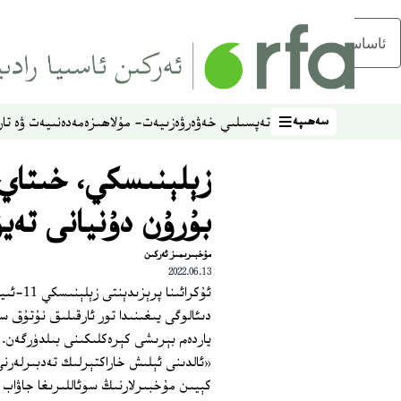
ئاساسلىق مەزمۇنغا ئاتلاڭ
سەھىپە
تەپسىلىي خەۋەر
ۋەزىيەت- مۇلاھىزە
مەدەنىيەت ۋە تار
سەھىپە
زېلېنىسكي، خىتاي
بۇرۇن دۇنيانى تەي
مۇخبىرىمىز ئەركىن
2022.06.13
ئۇكرائ
دىئالوگى يىغىنىدا تور ئارقىلىق نۇتۇق 
ياردەم بېرىشى كېرەكلىكىنى بىلدۈرگەن.
«ئالدىنى ئېلىش خاراكتېرلىك تەدبىرلەرن
كېيىن مۇخبىرلارنىڭ سوئاللىرىغا جاۋا