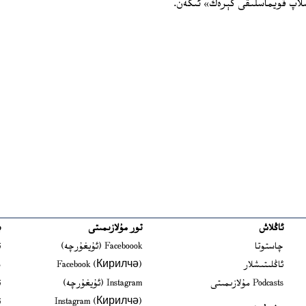
شلاپ قويماسلىقى كېرەك» ئىكەن.
ئاڭلاش
تور مۇلازىمىتى
ب
ns in new window
چاستوتا
Faceboook (ئۇيغۇرچە)
ئ
s in new window
ئاڭلىتىشلار
Facebook (Кирилчә)
ش
ens in new window
Podcasts مۇلازىمىتى
Instagram (ئۇيغۇرچە)
ئ
 in new window
Instagram (Кирилчә)
ئ