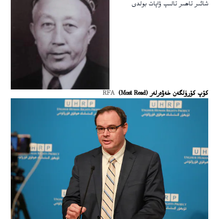
شائىر تاھىر تالىپ ۋاپات بولدى
كۆپ كۆرۈلگەن خەۋەرلەر (Most Read)
RFA