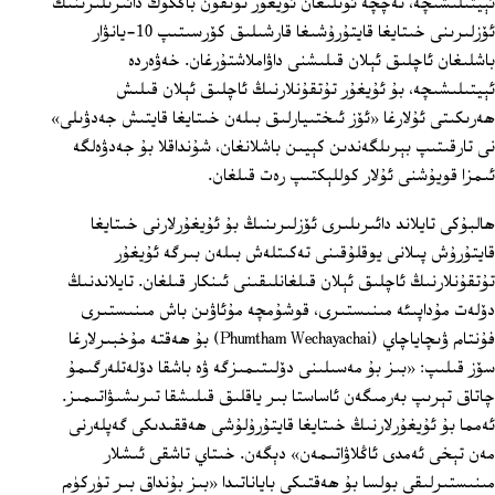
ئېيتىلىشىچە، نەچچە ئونلىغان ئۇيغۇر تۇتقۇن باڭكوك دائىرىلىرىنىڭ
ئۆزلىرىنى خىتايغا قايتۇرۇشىغا قارشىلىق كۆرسىتىپ 10-يانۋار
باشلىغان ئاچلىق ئېلان قىلىشنى داۋاملاشتۇرغان. خەۋەردە
ئېيتىلىشىچە، بۇ ئۇيغۇر تۇتقۇنلارنىڭ ئاچلىق ئېلان قىلىش
ھەرىكىتى ئۇلارغا «ئۆز ئىختىيارلىق بىلەن خىتايغا قايتىش جەدۋىلى»
نى تارقىتىپ بېرىلگەندىن كېيىن باشلانغان، شۇنداقلا بۇ جەدۋەلگە
ئىمزا قويۇشنى ئۇلار كوللېكتىپ رەت قىلغان.
ھالبۇكى تايلاند دائىرىلىرى ئۆزلىرىنىڭ بۇ ئۇيغۇرلارنى خىتايغا
قايتۇرۇش پىلانى يوقلۇقىنى تەكىتلەش بىلەن بىرگە ئۇيغۇر
تۇتقۇنلارنىڭ ئاچلىق ئېلان قىلغانلىقىنى ئىنكار قىلغان. تايلاندنىڭ
دۆلەت مۇداپىئە مىنىستىرى، قوشۇمچە مۇئاۋىن باش مىنىستىرى
فۇنتام ۋىچاياچاي (Phumtham Wechayachai) بۇ ھەقتە مۇخبىرلارغا
سۆز قىلىپ: «بىز بۇ مەسىلىنى دۆلىتىمىزگە ۋە باشقا دۆلەتلەرگىمۇ
چاتاق تېرىپ بەرمىگەن ئاساستا بىر ياقلىق قىلىشقا تىرىشىۋاتىمىز.
ئەمما بۇ ئۇيغۇرلارنىڭ خىتايغا قايتۇرۇلۇشى ھەققىدىكى گەپلەرنى
مەن تېخى ئەمدى ئاڭلاۋاتىمەن» دېگەن. خىتاي تاشقى ئىشلار
مىنىستىرلىقى بولسا بۇ ھەقتىكى باياناتىدا «بىز بۇنداق بىر تۈركۈم