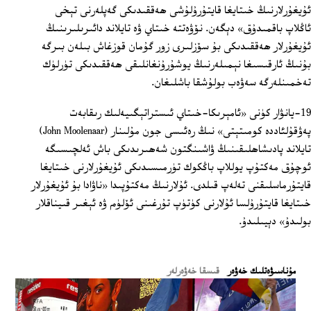
ئۇيغۇرلارنىڭ خىتايغا قايتۇرۇلۇشى ھەققىدىكى گەپلەرنى تېخى
ئاڭلاپ باقمىدۇق» دېگەن. نۆۋەتتە خىتاي ۋە تايلاند دائىرىلىرىنىڭ
ئۇيغۇرلار ھەققىدىكى بۇ سۆزلىرى زور گۇمان قوزغاش بىلەن بىرگە
بۇنىڭ ئارقىسىغا نېمىلەرنىڭ يوشۇرۇنغانلىقى ھەققىدىكى تۈرلۈك
تەخمىنلەرگە سەۋەب بولۇشقا باشلىغان.
19-يانۋار كۈنى «ئامېرىكا-خىتاي ئىستراتېگىيەلىك رىقابەت
پەۋقۇلئاددە كومىتېتى» نىڭ رەئىسى جون مۇلىنار (John Moolenaar)
تايلاند پادىشاھلىقىنىڭ ۋاشىنگتون شەھىرىدىكى باش ئەلچىسىگە
ئوچۇق مەكتۇپ يوللاپ باڭكوك تۈرمىسىدىكى ئۇيغۇرلارنى خىتايغا
قايتۇرماسلىقنى تەلەپ قىلدى. ئۇلارنىڭ مەكتۇپىدا «ناۋادا بۇ ئۇيغۇرلار
خىتايغا قايتۇرۇلسا ئۇلارنى كۈتۈپ تۇرغىنى ئۆلۈم ۋە ئېغىر قىيناقلار
بولىدۇ» دېيىلىدۇ.
ﻣﯘﻧﺎﺳﯩﯟﻩﺗﻠﯩﻚ ﺧﻪﯞﻩﺭ
قىسقا خەۋەرلەر