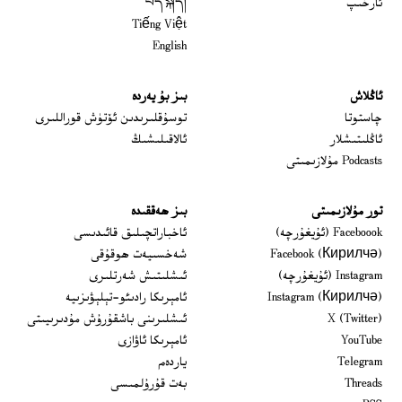
ئارخىپ
བོད་སྐད།
Tiếng Việt
English
ئاڭلاش
بىز بۇ يەردە
 window
چاستوتا
توسۇقلىرىدىن ئۆتۈش قوراللىرى
ئاڭلىتىشلار
ئالاقىلىشىڭ
Podcasts مۇلازىمىتى
تور مۇلازىمىتى
بىز ھەققىدە
Opens in new window
Faceboook (ئۇيغۇرچە)
ئاخباراتچىلىق قائىدىسى
Opens in new window
Facebook (Кирилчә)
شەخسىيەت ھوقۇقى
Opens in new window
Instagram (ئۇيغۇرچە)
ئىشلىتىش شەرتلىرى
Opens in new window
Instagram (Кирилчә)
ئامېرىكا رادىئو-تېلېۋىزىيە
window
Opens in new window
X (Twitter)
ئىشلىرىنى باشقۇرۇش مۇدىرىيىتى
Opens in new window
Opens in new window
YouTube
ئامېرىكا ئاۋازى
Opens in new window
Telegram
ياردەم
Opens in new window
Threads
بەت قۇرۇلمىسى