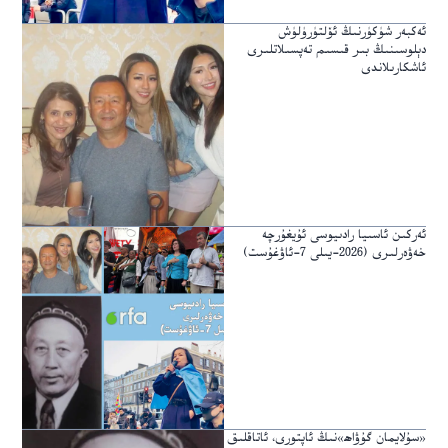
ئەكبەر شۈكۈرنىڭ ئۆلتۈرۈلۈش
دېلوسىنىڭ بىر قىسىم تەپسىلاتلىرى
ئاشكارىلاندى
ئەركىن ئاسىيا رادىيوسى ئۇيغۇرچە
خەۋەرلىرى (2026-يىلى 7-ئاۋغۇست)
«سۇلايمان گۇۋاھ»نىڭ ئاپتورى، ئاتاقلىق