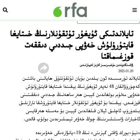
سەھىپە
ئىزد
ئاساسلىق مەزمۇنغا ئاتلاڭ
تايلاندتىكى ئۇيغۇر تۇتقۇنلارنىڭ خىتايغا
قايتۇرۇلۇش خەۋپى جىددىي دىققەت
قوزغىماقتا
ۋاشىنگتوندىن مۇخبىرىمىز ئەزىز تەييارلىدى
2025.01.20
تايلاند تۈرمىسىدە ئون يىلدىن بۇيان تۇتقۇنلۇق ھاياتىنى باشتىن
كەچۈرۈۋاتقان 48 نەپەر ئۇيغۇرنىڭ يېقىندا خىتايغا قايتۇرۇلۇش
خەۋپى مەلۇم بولغاندىن كېيىن ھەر ساھەنىڭ جىددىي دىققىتىنى
قوزغىدى. يېقىندا بۇ ئۇيغۇر تۇتقۇنلار خىتايغا قايتۇرۇشقا نارازىلىق
بىلدۈرۈپ ئاچلىق ئېلان قىلغاندىن كېيىن بۇ مەسىلە ھەرقايسى
ئاخبارات ۋاسىتىلىرىنىڭ چوڭ خەۋەر تېمىلىرىدىن بولۇپ قالدى.
«نيۇ-يورك ۋاقتى گېزىتى» نىڭ 19-يانۋاردىكى خەۋىرىدە