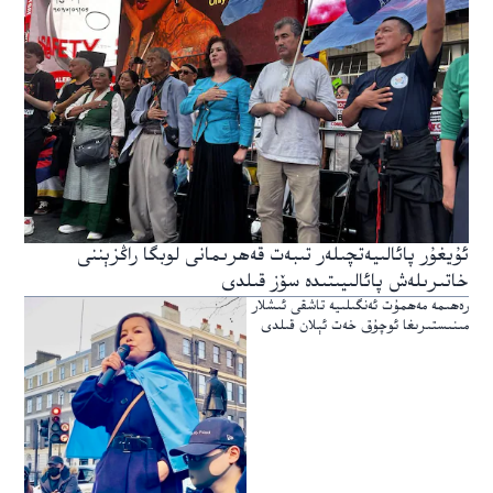
ئۇيغۇر پائالىيەتچىلەر تىبەت قەھرىمانى لوبگا راڭزېننى
خاتىرىلەش پائالىيىتىدە سۆز قىلدى
رەھىمە مەھمۇت ئەنگىلىيە تاشقى ئىشلار
مىنىستىرىغا ئوچۇق خەت ئېلان قىلدى