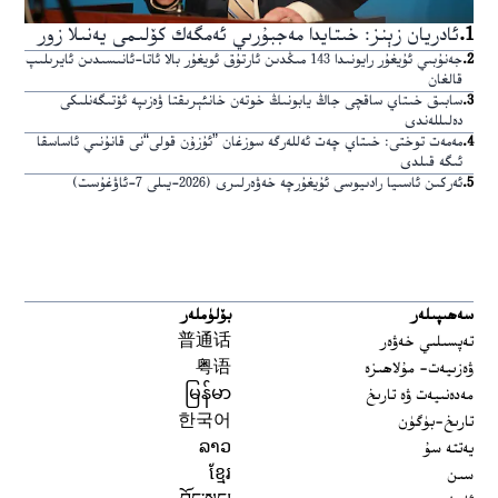
1
.
ئادريان زېنز: خىتايدا مەجبۇرىي ئەمگەك كۆلىمى يەنىلا زور
2
.
جەنۇبىي ئۇيغۇر رايونىدا 143 مىڭدىن ئارتۇق ئويغۇر بالا ئاتا-ئانىسىدىن ئايرىلىپ
قالغان
3
.
سابىق خىتاي ساقچى جاڭ يابونىڭ خوتەن خانئېرىقتا ۋەزىپە ئۆتىگەنلىكى
دەلىللەندى
4
.
مەمەت توختى: خىتاي چەت ئەللەرگە سوزغان ”ئۇزۇن قولى“نى قانۇنىي ئاساسقا
ئىگە قىلدى
5
.
ئەركىن ئاسىيا رادىيوسى ئۇيغۇرچە خەۋەرلىرى (2026-يىلى 7-ئاۋغۇست)
سەھىپىلەر
بۆلۈملەر
تەپسىلىي خەۋەر
普通话
ۋەزىيەت- مۇلاھىزە
粤语
مەدەنىيەت ۋە تارىخ
မြန်မာ
تارىخ-بۈگۈن
한국어
يەتتە سۇ
ລາວ
سىن
ខ្មែរ