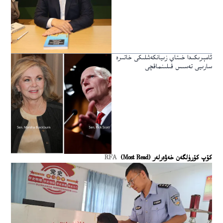
ئامېرىكىدا خىتاي زىيانكەشلىكى خاتىرە
سارىيى تەسىس قىلىنماقچى
كۆپ كۆرۈلگەن خەۋەرلەر (Most Read)
RFA