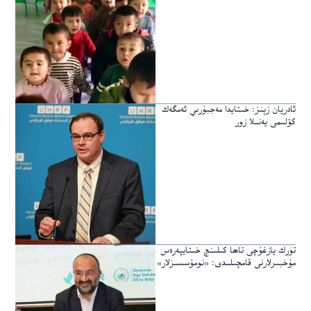
ئادريان زېنز: خىتايدا مەجبۇرىي ئەمگەك
كۆلىمى يەنىلا زور
تۈرك يازغۇچى تاھا كىلىنچ خىتايپەرەس
مۇخبىرلارنى قامچىلىدى: «نومۇسسىزلار»