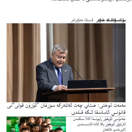
ﻣﯘﻧﺎﺳﯩﯟﻩﺗﻠﯩﻚ ﺧﻪﯞﻩﺭ
قىسقا خەۋەرلەر
مەمەت توختى: خىتاي چەت ئەللەرگە سوزغان ”ئۇزۇن قولى“نى
قانۇنىي ئاساسقا ئىگە قىلدى
جەنۇبىي ئۇيغۇر رايونىدا 143 مىڭدىن
ئارتۇق ئويغۇر بالا ئاتا-ئانىسىدىن
ئايرىلىپ قالغان