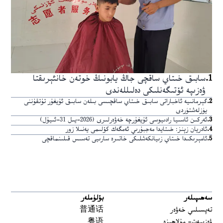
1
.
سابىق خىتاي ساقچى جاڭ يابونىڭ خوتەن خانئېرىقتا
ۋەزىپە ئۆتىگەنلىكى دەلىللەندى
2
.
گېرمانىيە ئاخباراتى سابىق خىتاي ساقچىسى بىلەن سابىق ئۇيغۇر تۇتقۇننى
يۈزلەشتۈردى
3
.
ئەركىن ئاسىيا رادىيوسى ئۇيغۇرچە خەۋەرلىرى (2026-يىل 31-ئىيۇل)
4
.
ئادريان زېنز: خىتايدا مەجبۇرىي ئەمگەك كۆلىمى يەنىلا زور
5
.
ئامېرىكىدا خىتاي زىيانكەشلىكى خاتىرە سارىيى تەسىس قىلىنماقچى
سەھىپىلەر
بۆلۈملەر
تەپسىلىي خەۋەر
普通话
ۋەزىيەت- مۇلاھىزە
粤语