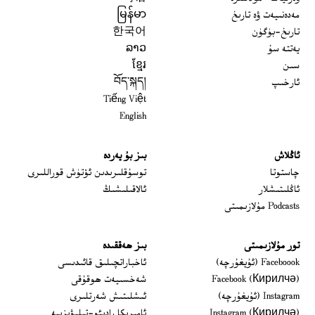
مەدەنىيەت ۋە تارىخ
မြန်မာ
تارىخ-بۈگۈن
한국어
يەتتە سۇ
ລາວ
سىن
ខ្មែរ
ئارخىپ
བོད་སྐད།
Tiếng Việt
English
ئاڭلاش
بىز بۇ يەردە
 window
چاستوتا
توسۇقلىرىدىن ئۆتۈش قوراللىرى
ئاڭلىتىشلار
ئالاقىلىشىڭ
Podcasts مۇلازىمىتى
تور مۇلازىمىتى
بىز ھەققىدە
Opens in new window
Faceboook (ئۇيغۇرچە)
ئاخباراتچىلىق قائىدىسى
Opens in new window
Facebook (Кирилчә)
شەخسىيەت ھوقۇقى
Opens in new window
Instagram (ئۇيغۇرچە)
ئىشلىتىش شەرتلىرى
Opens in new window
Instagram (Кирилчә)
ئامېرىكا رادىئو-تېلېۋىزىيە