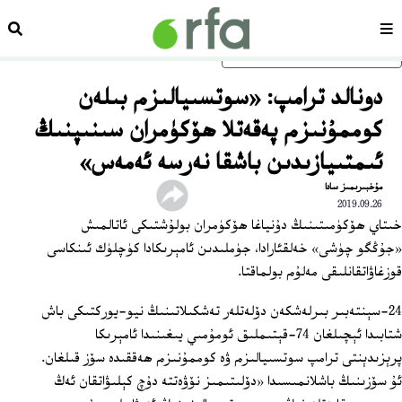
سەھىپە
ئىزد
ئاساسلىق مەزمۇنغا ئاتلاڭ
دونالد ترامپ: «سوتسىيالىزم بىلەن
كوممۇنىزم پەقەتلا ھۆكۈمران سىنىپنىڭ
ئىمتىيازىدىن باشقا نەرسە ئەمەس»
مۇخبىرىمىز سادا
2019.09.26
خىتاي ھۆكۈمىتىنىڭ دۇنياغا ھۆكۈمران بولۇشتىكى ئاتالمىش
«جۇڭگو چۈشى» خەلقئارادا، جۈملىدىن ئامېرىكادا كۈچلۈك ئىنكاسى
قوزغاۋاتقانلىقى مەلۇم بولماقتا.
24-سېنتەبىر بىرلەشكەن دۆلەتلەر تەشكىلاتىنىڭ نيو-يوركتىكى باش
شتابىدا ئېچىلغان 74-قېتىملىق ئومۇمىي يىغىنىدا ئامېرىكا
پرېزىدېنتى ترامپ سوتسىيالىزم ۋە كوممۇنىزم ھەققىدە سۆز قىلغان.
ئۇ سۆزىنىڭ باشلانمىسىدا «دۆلىتىمىز نۆۋەتتە دۇچ كېلىۋاتقان ئەڭ