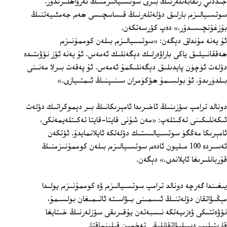
جىددىي رىقابەتلەرنىڭ بىرى سوتسىيالىزمنىڭ ئەرۋاھلىرىدۇر.
سوتسىيالىزم بارلىق دۆلەتلەرنىڭ قىساسچىسى ھەم جەمئىيەتنىڭ
بۇزغۇنچىسىدۇر،» دەپ كۆرسەتكەن.
ئۇ يەنە مۇنداق دېگەن: «سوتسىيالىزم بىلەن كوممۇنىزم
ھەققانىيلىق ياكى باراۋەرلىك دېگەنلىك ئەمەس. ئۇ يەنە ئۆز نۆۋىتىدە
دۆلەت ئۈچۈن پايدىلىق دېگەنلىكمۇ ئەمەس. ئۇ پەقەت بىرلا مەنىنى
بىلدۈرىدۇ، ئۇ بولسىمۇ ھۆكۈمران سىنىپنىڭ ئىمتىيازى.»
دونالد ترامپ سۆزىنىڭ ئاخىرىدا ئامېرىكانىڭ بىر دېموكراتىك دۆلەت
ئىكەنلىكىنى تەكىتلەپ: «مەن شۇنى قايتا-قايتا تەكىتلەيمەنكى،
ئامېرىكا مەڭگۈ سوتسىيالىستىك دۆلەتكە ئايلانمايدۇ. ئۆتكەن
ئەسىردە 100 مىليون ئادەم سوتسىيالىزم بىلەن كوممۇنىزمنىڭ
قۇربانلىرىغا ئايلاندى،» دېگەن.
يىغىندا گەرچە دونالد ترامپ سوتسىيالىزم ۋە كوممۇنىزم يولىدا
مېڭىۋاتقان دۆلەتنىڭ ئىسمىنى بىۋاسىتە ئاتىمىغان بولسىمۇ،
نۆۋەتتىكى ۋەزىيەتكە نىسبەتەن يۇقىرىقى سۆزلەرنىڭ خىتايغا
قارىتىلىپ دېيىلىۋاتقانلىقى تەخمىن قىلىنماقتا.