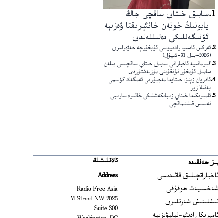
1
.
سابىق خىتاي ساقچى جاڭ
يابونىڭ خوتەن خانئېرىقتا ۋەزىپە
ئۆتىگەنلىكى دەلىللەندى
2
.
ئەركىن ئاسىيا رادىيوسى ئۇيغۇرچە خەۋەرلىرى
(2026-يىل 31-ئىيۇل)
3
.
گېرمانىيە ئاخباراتى سابىق خىتاي ساقچىسى بىلەن
سابىق ئۇيغۇر تۇتقۇننى يۈزلەشتۈردى
4
.
ئادريان زېنز: خىتايدا مەجبۇرىي ئەمگەك كۆلىمى
يەنىلا زور
5
.
ئامېرىكىدا خىتاي زىيانكەشلىكى خاتىرە سارىيى
تەسىس قىلىنماقچى
ئالاقىلىشىڭ
ىز ھەققىدە
Ope
اخباراتچىلىق قائىدىسى
Address
Open
ەخسىيەت ھوقۇقى
Radio Free Asia
2025 M Street NW
Op
ىشلىتىش شەرتلىرى
Suite 300
Opens
امېرىكا رادىئو-تېلېۋىزىيە