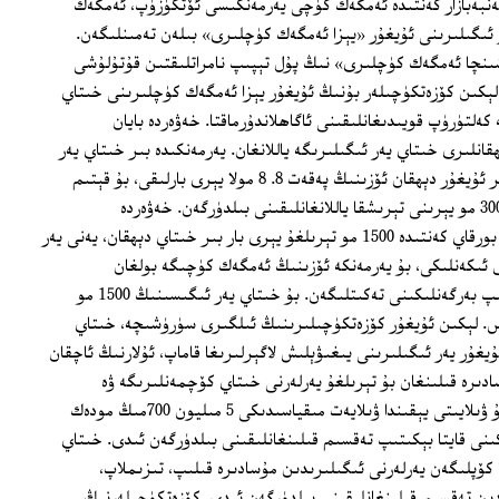
ەنبەبازار كەنتىدە ئەمگەك كۈچى يەرمەنكىسى ئۆتكۈزۈپ، ئەمگەك
ئىگىلىرىنى ئۇيغۇر «يېزا ئەمگەك كۈچلىرى» بىلەن تەمىنلىگەن.
ېشىنچا ئەمگەك كۈچلىرى» نىڭ پۇل تېپىپ نامراتلىقتىن قۇتۇلۇشى
ېكىن كۆزەتكۈچىلەر بۇنىڭ ئۇيغۇر يېزا ئەمگەك كۈچلىرىنى خىتاي
كەلتۈرۈپ قويىدىغانلىقىنى ئاگاھلاندۇرماقتا. خەۋەردە بايان
انلىرى خىتاي يەر ئىگىلىرىگە ياللانغان. يەرمەنكىدە بىر خىتاي يەر
ئىگىسىگە ياللانغان توختى ئىسىملىك بىر ئۇيغۇر دېھقان ئۆزىنىڭ پەقەت 8. 8 مولا يېرى بارلىقى، بۇ قېتىم
ئايالى بىلەن بىر خىتاي يەر ئىگىسىنىڭ 300 مو يېرىنى تېرىشقا ياللانغانلىقىنى بىلدۈرگەن. خەۋەردە
تەكىتلىنىشىچە، قىزىل بايراق بازىرىنىڭ بورقاي كەنتىدە 1500 مو تېرىلغۇ يېرى بار بىر خىتاي دېھقان، يەنى يەر
 ئېھتىياجلىق ئىكەنلىكى، بۇ يەرمەنكە ئۆزىنىڭ ئەمگەك كۈچىگە بولغان
ئېھتىياجىنى قاندۇرۇشىغا قۇلايلىق يارىتىپ بەرگەنلىكىنى تەكىتلىگەن. بۇ خىتاي يەر ئىگىسىنىڭ 1500 مو
س. لېكىن ئۇيغۇر كۆزەتكۈچىلىرىنىڭ ئىلگىرى سۈرۈشىچە، خىتاي
ى نۇرغۇن ئۇيغۇر يەر ئىگىلىرىنى يىغىۋېلىش لاگېرلىرىغا قاماپ، ئۇلارنىڭ ئاچقان
ادىرە قىلىنغان بۇ تېرىلغۇ يەرلەرنى خىتاي كۆچمەنلىرىگە ۋە
باشقىلارغا قايتىدىن بۆلۈپ بەرگەن. ئاقسۇ ۋىلايىتى يېقىندا ۋىلايەت مىقياسىدىكى 5 مىليون 700مىڭ مودەك
نى قايتا بېكىتىپ تەقسىم قىلىنغانلىقىنى بىلدۈرگەن ئىدى. خىتاي
يغۇر دىيارىدا كۆپلىگەن يەرلەرنى ئىگىلىرىدىن مۇسادىرە قىلىپ، تىزىملاپ،
ىدىن تەقسىم قىلىنغانلىقىنى بىلدۈرگەن ئىدى. كۆزەتكۈچىلەرنىڭ