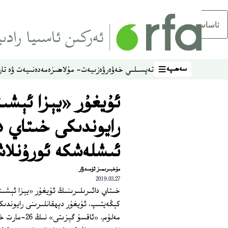
ئاساسلىق مەزمۇنغا ئاتلاڭ
سەھىپە
تەپسىلىي خەۋەر
ۋەزىيەت- مۇلاھىزە
مەدەنىيەت ۋە تار
سەھىپە
ئۇيغۇر «يېزا ئېش
رايوندىكى خىتاي د
ئىشلەشكە ئورۇنلاش
مۇخبىرىمىز ئۈمىدۋار
2019.03.27
خىتاي دائىرىلىرىنىڭ ئۇيغۇر «يېزا ئېش
كېڭەيتىپ، ئۇيغۇر دېھقانلىرىنى رايوندى