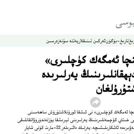
ىخ
تارىخ-بۈگۈن
ئەركىن تىنىقلار
يەتتە سۇ
نەزەر
سىن
ىنچا ئەمگەك كۈچلىرى»
ېھقانلىرىنىڭ يەرلىرىدە
تۇرۇلغان
ىنچا ئەمگەك كۈچلىرى» نى ئىشقا ئورۇنلاشتۇرۇش ساھەسىنى
كى خىتاي كۆچمەنلىرىنىڭ يەرلىرىنى تېرىشقا يۈزلەندۈرۈۋاتقانلىقى
مەلۇم. «ئاقسۇ گېزىتى» نىڭ 26‏-مارت خەۋىرىدە ئاشكارىلىشىچە، يەرلىك دائىرىلەر 22‏-مارت كۈنى شايار