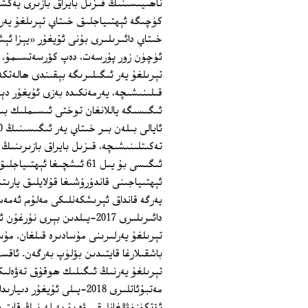
ناھىيىسىنىڭ قىزىل بايراق بازىرى يەكش
كۈچىگە ئېھتىياجلىق خىتاي تېرىلغۇ يەر 
خىتاي دائىرىلىرى بۇنى ئۇيغۇر «يېزا ئ
ئۈچۈن زور پۇرسەت، دەپ كۆرسەتسىمۇ، ل
تېرىلغۇ يەر ئىگىلىرىگە بېقىندى ھالەتكە 
قىلىنىشىچە، يەرمەنكىدە بەزى ئۇيغۇر دېھق
ئىگىسى بۇ يىل 61 ئىشچىغا
يەرگە قانداق ئېرىشكەنلىكى مەلۇم ئەمە
دائىرىلىرى 2017‏-يىلدىن بېر
تېرىلغۇ يەرلىرىنى مۇسادىرە قىلغان. مۇس
تېرىلغۇ يەرنىڭ ئىگىلىك ھوقۇق تەۋەلىكى
مەتبۇئاتلىرى 2018-يىلى ئۇ
ئۆتكۈزۈۋالغانلىقى ۋە بۇ يەرلەرنىڭ قايت