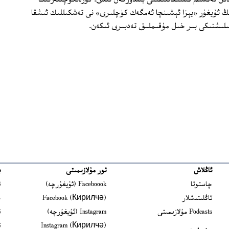
 ئۇيغۇر «يېزا ئېشىنچا ئەمگەك كۈچلىرى» نى تەشكىللىك ئىشقا
ىلىشتىكى بىر خىل مۇقىملىق تەدبىرى ئىكەن.
ئاڭلاش
تور مۇلازىمىتى
ب
ns in new window
چاستوتا
Faceboook (ئۇيغۇرچە)
ئ
s in new window
ئاڭلىتىشلار
Facebook (Кирилчә)
ش
ens in new window
Podcasts مۇلازىمىتى
Instagram (ئۇيغۇرچە)
ئ
 in new window
Instagram (Кирилчә)
ئ