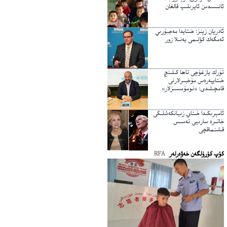
ئانىسىدىن ئايرىلىپ قالغان
ئادريان زېنز: خىتايدا مەجبۇرىي
ئەمگەك كۆلىمى يەنىلا زور
تۈرك يازغۇچى تاھا كىلىنچ
خىتايپەرەس مۇخبىرلارنى
قامچىلىدى: «نومۇسسىزلار»
ئامېرىكىدا خىتاي زىيانكەشلىكى
خاتىرە سارىيى تەسىس
قىلىنماقچى
كۆپ كۆرۈلگەن خەۋەرلەر
RFA