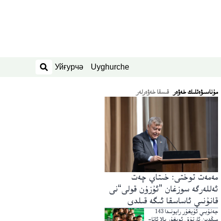
Уйғурчә
Uyghurche
ئىزدەش
ﻣﯘﻧﺎﺳﯩﯟﻩﺗﻠﯩﻚ ﺧﻪﯞﻩﺭ
قىسقا خەۋەرلەر
مەمەت توختى: خىتاي چەت
ئەللەرگە سوزغان ”ئۇزۇن قولى“نى
قانۇنىي ئاساسقا ئىگە قىلدى
جەنۇبىي ئۇيغۇر رايونىدا 143
مىڭدىن ئارتۇق ئويغۇر بالا ئاتا-