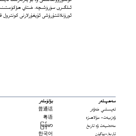
ئىلگىرى سۈرۈشىچە، خىتاي ھۆكۈمىتىنىڭ
ئورۇنلاشتۇرۇشى ئۇيغۇرلارنى كونترول ق
سەھىپىلەر
بۆلۈملەر
تەپسىلىي خەۋەر
普通话
ۋەزىيەت- مۇلاھىزە
粤语
مەدەنىيەت ۋە تارىخ
မြန်မာ
تارىخ-بۈگۈن
한국어