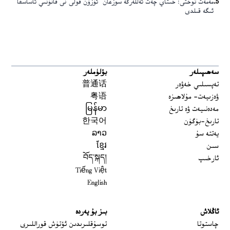
5
.
مەمەت توختى: خىتاي چەت ئەللەرگە سوزغان ”ئۇزۇن قولى“نى قانۇنىي ئاساسقا
ئىگە قىلدى
سەھىپىلەر
بۆلۈملەر
تەپسىلىي خەۋەر
普通话
ۋەزىيەت- مۇلاھىزە
粤语
مەدەنىيەت ۋە تارىخ
မြန်မာ
تارىخ-بۈگۈن
한국어
يەتتە سۇ
ລາວ
سىن
ខ្មែរ
ئارخىپ
བོད་སྐད།
Tiếng Việt
English
ئاڭلاش
بىز بۇ يەردە
 window
چاستوتا
توسۇقلىرىدىن ئۆتۈش قوراللىرى