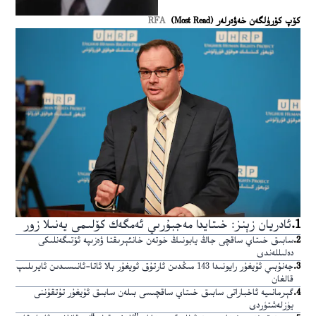
كۆپ كۆرۈلگەن خەۋەرلەر (Most Read)
RFA
1
.
ئادريان زېنز: خىتايدا مەجبۇرىي ئەمگەك كۆلىمى يەنىلا زور
2
.
سابىق خىتاي ساقچى جاڭ يابونىڭ خوتەن خانئېرىقتا ۋەزىپە ئۆتىگەنلىكى
دەلىللەندى
3
.
جەنۇبىي ئۇيغۇر رايونىدا 143 مىڭدىن ئارتۇق ئويغۇر بالا ئاتا-ئانىسىدىن ئايرىلىپ
قالغان
4
.
گېرمانىيە ئاخباراتى سابىق خىتاي ساقچىسى بىلەن سابىق ئۇيغۇر تۇتقۇننى
يۈزلەشتۈردى