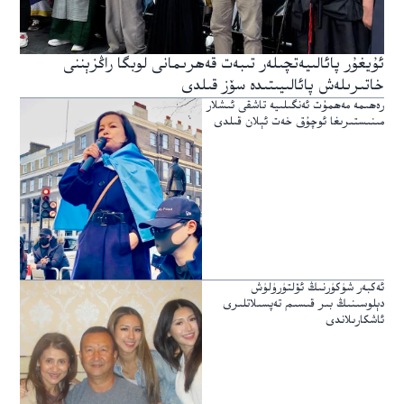
ئۇيغۇر پائالىيەتچىلەر تىبەت قەھرىمانى لوبگا راڭزېننى
خاتىرىلەش پائالىيىتىدە سۆز قىلدى
رەھىمە مەھمۇت ئەنگىلىيە تاشقى ئىشلار
مىنىستىرىغا ئوچۇق خەت ئېلان قىلدى
ئەكبەر شۈكۈرنىڭ ئۆلتۈرۈلۈش
دېلوسىنىڭ بىر قىسىم تەپسىلاتلىرى
ئاشكارىلاندى