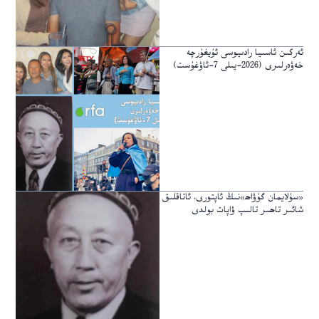
ئەركىن ئاسىيا رادىيوسى ئۇيغۇرچە
خەۋەرلىرى (2026-يىلى 7-ئاۋغۇست)
«سۇلايمان گۇۋاھ»نىڭ ئاپتورى، ئاتاقلىق
شائىر تاھىر تالىپ ۋاپات بولدى