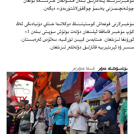
مۇخبىرلىرىنىڭ پىداكارلىق بىلەن قىلىۋاتقان خىزمىتىگە بولغان
چۈشەنچىمىزنى يەنىمۇ چوڭقۇرلاشتۇرىدۇ،» دېگەن.
مۇخبىرلارنى قوغداش كومىتېتىنىڭ دوكلاتىدا خىتاي دۇنيادىكى ئەڭ
كۆپ مۇخبىر قاماققا ئېلىنغان دۆلەت بولۇش سۈپىتى بىلەن 1-
ئورۇنغا تىزىلغان. خىتايدىن كېيىن تۈركىيە، سەئۇدى ئەرەبىستان،
مىسىر ۋە ئېرىتېرىيە قاتارلىق دۆلەتلەر تىزىلغان.
ﻣﯘﻧﺎﺳﯩﯟﻩﺗﻠﯩﻚ ﺧﻪﯞﻩﺭ
قىسقا خەۋەرلەر