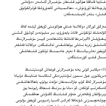
خىتايدا قاماققا ھۆكۈم قىلىنغان مۇخبىرلار ئاساسەن «دۆلەتنى
پارچىلاشقا ئۇرۇنۇش»، «ھاكىمىيەتنى ئاغدۇرۇشقا قۇتراتقۇلۇق
قىلىش» بىلەن ئەيىبلىنىدىكەن.
مەزكۇر ئورگان دوكلاتىدا خىتاي ھۆكۈمىتى ئۇيغۇر ئېلىدە كەڭ
كۆلەملىك تۇتقۇننى قانات يايدۇرۇپ، بىر مىليوندىن ئوشۇق كىشىنى
يىغىۋېلىش لاگېرلىرىغا قاماشقا باشلىغاندىن كېيىن مۇخبىرلارنىڭ
ئاساسلىق زەربە نىشانى بولغانلىقىنى تەكىتلىگەن. دوكلاتتا قەشقەر
ئۇيغۇر نەشرىياتىنىڭ 4 نەپەر خادىمىنىڭ تۇتقۇن قىلىنغانلىقى
مىسال قىلىپ كۆرسىتىلگەن.
11-دېكابىر كۈنى يەنە مۇخبىرلارنى قوغداش كومىتېتىنىڭ
دىرېكتورى جول سىمون تىۋىتتېردىكى ئىنكاسىدا خىتاينىڭ دۇنيادا
مۇخبىرلار ئەڭ كۆپ جازالىنىدىغان دۆلەت بولۇپ باھالانغانلىقىنى
ئەسكەرتىپ ئۆتكەن، ئۇ «مانا بۇ بىزنىڭ شىنجاڭ رايونىدا يۈز
بېرىۋاتقان ۋەقەلەرنى خەۋەر قىلىشنىڭ ئاقىۋىتى ھەققىدىكى
چۈشەنچىمىزنى شۇنداقلا ئەركىن ئاسىيا رادىيوسى ئۇيغۇر بۆلۈمى