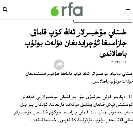
سەھىپە
ئىزد
ئاساسلىق مەزمۇنغا ئاتلاڭ
خىتاي مۇخبىرلار ئەڭ كۆپ قاماق
جازاسىغا ئۇچرايدىغان دۆلەت بولۇپ
باھالاندى
2019.12.11
خىتاي دۇنيادا مۇخبىرلار ئەڭ كۆپ قاماققا ھۆكۈم قىلىنىدىغان
دۆلەت بولۇپ باھالاندى.
11-دېكابىر كۈنى مەركىزى نيۇ-يوركتىكى مۇخبىرلارنى قوغداش
كومىتېتى ئېلان قىلغان يىللىق دوكلاتقا قارىغاندا، ئۆتكەن بىر يىل
مابەينىدە دۇنيا مىقياسىدا قاماق جازاسىغا ھۆكۈم قىلىنغان مۇخبىرلار
سانى 250 نەپەر بولۇپ، بۇلارنىڭ 48 نەپىرى خىتايدا ئىكەن.