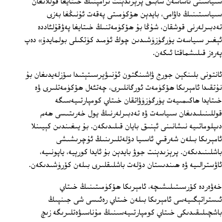
سىياسىتى ئاساسەن سابىق پرېزىدېنت ترامپنىڭ خىتايغا قوللانغان
سىياسىتىنىڭ داۋامى، بايدېن ھۆكۈمىتى پەقەت ئۇنىڭغا بەزى
تەدبىرلەرنى قوشقان، شۇڭا بۇ ھۆكۈمەتنىڭ خىتايغا پەۋقۇلئاددە
ئېغىر سىياسەت يۈرگۈزۈشىدىن چوڭ ئۈمىد كۈتكىلى بولمايدۇ» دەپ
پەرەز قىلىشماقتا ئىكەن.
ئانتونى بلىنكېن جورج ۋاشىنگتون ئۇنىۋېرسىتېتىدا سۆزلەيدىغان بۇ
نۇتقىدا ئامېرىكا ھۆكۈمەت ئورگانلىرى، چەتئەل ھۆكۈمەتلىرى ۋە
خىتايدا ھاكىمىيەت يۈرگۈزۈۋاتقان خىتاي كومپارتىيەسىگە
قوللىنىلىدىغان سىياسەت ۋە تەدبىرلەرنىڭ يول خەرىتىسى ھەم
دىپلوماتىيە نىشانىنى ئېنىق بايان قىلىدىكەن. بۇ يىغىندىن كېيىنلا
ئامېرىكا بىلەن شەرقىي ئاسىيا دۆلەتلىرىنىڭ ئۇچرىشىشى
باشلىنىدىكەن. پرېزىدېنت جوۋ بايدېن بۇ ئايدا كورېيە، ياپونىيە،
ئاۋسترالىيە ۋە ھىندىستان دۆلەت باشلىقلىرى بىلەن كۆرۈشىدىكەن.
خەۋەردە كۆرسىتىلىشىچە، ئامېرىكا ھۆكۈمىتىنىڭ خىتاي
ئىستراتېگىيەسى ئامېرىكا بىلەن خىتاي رەئىسى شى جىنپىڭ
باشچىلىقىدىكى خىتاي كومپارتىيەسىنىڭ مۇناسىۋەتلىرىگە زىچ