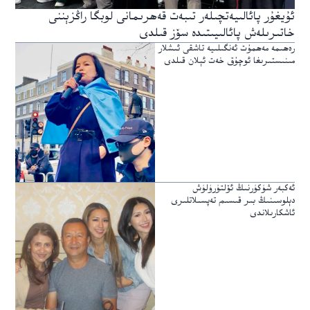
ئۇيغۇر پائالىيەتچىلەر تىبەت قەھرىمانى لوبگا راڭزېننى
خاتىرىلەش پائالىيىتىدە سۆز قىلدى
رەھىمە مەھمۇت ئەنگىلىيە تاشقى ئىشلار
مىنىستىرىغا ئوچۇق خەت ئېلان قىلدى
ئەكبەر شۈكۈرنىڭ ئۆلتۈرۈلۈش
دېلوسىنىڭ بىر قىسىم تەپسىلاتلىرى
ئاشكارىلاندى