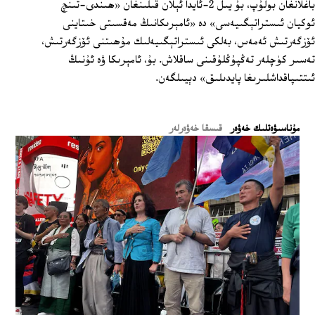
باغلانغان بولۇپ، بۇ يىل 2-ئايدا ئېلان قىلىنغان «ھىندى-تىنچ
ئوكيان ئىستراتېگىيەسى» دە «ئامېرىكانىڭ مەقسىتى خىتاينى
ئۆزگەرتىش ئەمەس، بەلكى ئىستراتېگىيەلىك مۇھىتنى ئۆزگەرتىش،
تەسىر كۈچلەر تەڭپۇڭلۇقىنى ساقلاش. بۇ، ئامېرىكا ۋە ئۇنىڭ
ئىتتىپاقداشلىرىغا پايدىلىق» دېيىلگەن.
ﻣﯘﻧﺎﺳﯩﯟﻩﺗﻠﯩﻚ ﺧﻪﯞﻩﺭ
قىسقا خەۋەرلەر