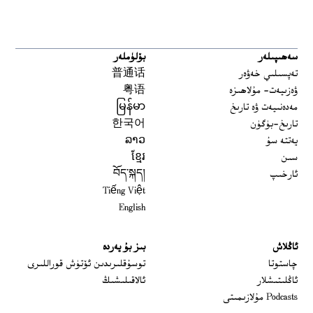
سەھىپىلەر
بۆلۈملەر
تەپسىلىي خەۋەر
普通话
ۋەزىيەت- مۇلاھىزە
粤语
مەدەنىيەت ۋە تارىخ
မြန်မာ
تارىخ-بۈگۈن
한국어
يەتتە سۇ
ລາວ
سىن
ខ្មែរ
ئارخىپ
བོད་སྐད།
Tiếng Việt
English
ئاڭلاش
بىز بۇ يەردە
 window
چاستوتا
توسۇقلىرىدىن ئۆتۈش قوراللىرى
ئاڭلىتىشلار
ئالاقىلىشىڭ
Podcasts مۇلازىمىتى