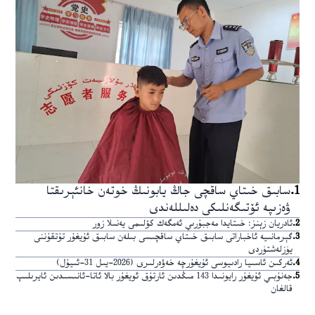
1
.
سابىق خىتاي ساقچى جاڭ يابونىڭ خوتەن خانئېرىقتا
ۋەزىپە ئۆتىگەنلىكى دەلىللەندى
2
.
ئادريان زېنز: خىتايدا مەجبۇرىي ئەمگەك كۆلىمى يەنىلا زور
3
.
گېرمانىيە ئاخباراتى سابىق خىتاي ساقچىسى بىلەن سابىق ئۇيغۇر تۇتقۇننى
يۈزلەشتۈردى
4
.
ئەركىن ئاسىيا رادىيوسى ئۇيغۇرچە خەۋەرلىرى (2026-يىل 31-ئىيۇل)
5
.
جەنۇبىي ئۇيغۇر رايونىدا 143 مىڭدىن ئارتۇق ئويغۇر بالا ئاتا-ئانىسىدىن ئايرىلىپ
قالغان