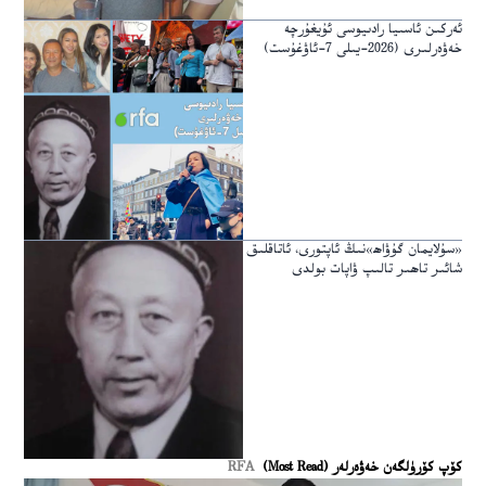
ئەركىن ئاسىيا رادىيوسى ئۇيغۇرچە
خەۋەرلىرى (2026-يىلى 7-ئاۋغۇست)
«سۇلايمان گۇۋاھ»نىڭ ئاپتورى، ئاتاقلىق
شائىر تاھىر تالىپ ۋاپات بولدى
كۆپ كۆرۈلگەن خەۋەرلەر (Most Read)
RFA