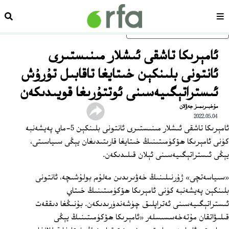
سەھىپە
ئىزد
ئاساسلىق مەزمۇنغا ئاتلاڭ
ئامېرىكا تاشقى ئىشلار مىنىستىرى
ئانتونى بلىنكېن خىتايغا تاقابىل تۇرۇش
ئىستراتېگىيەسىنى ئوتتۇرىغا قويىدىكەن
مۇخبىرىمىز جەۋلان
2022.05.04
ئامېرىكا تاشقى ئىشلار مىنىستىرى ئانتونى بلىنكېن 5-ماي پەيشەنبە
كۈنى ئامېرىكا ھۆكۈمىتىنىڭ خىتايغا قارىتىدىغان يېڭى سىياسىتى،
يېڭى ئىستراتېگىيەسىنى ئېلان قىلىدىكەن.
«سىياسەتچى» ژۇرنىلىنىڭ خەۋىرىدىن مەلۇم بولۇشىچە، ئانتونى
بلىنكېن پەيشەنبە كۈنى ئامېرىكا ھۆكۈمىتىنىڭ خىتاي
ئىستراتېگىيەسىنى ئەتراپلىق چۈشەندۈرىدىكەن. بۇنىڭغا دىققەت
قىلىۋاتقان مۇتەخەسسىسلەر «ئامېرىكا ھۆكۈمىتىنىڭ يېڭى