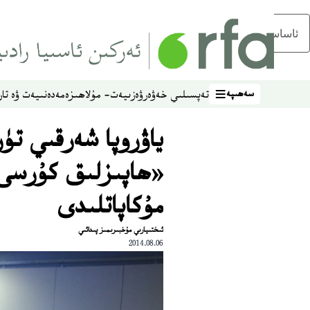
ئاساسلىق مەزمۇنغا ئاتلاڭ
سەھىپە
تەپسىلىي خەۋەر
ۋەزىيەت- مۇلاھىزە
مەدەنىيەت ۋە تار
سەھىپە
ياۋروپا شەرقىي تۈ
«ھاپىزلىق كۇرسى
مۇكاپاتلىدى
ئىختىيارىي مۇخبىرىمىز پىدائىي
2014.08.06