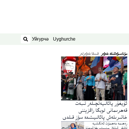
Уйғурчә
Uyghurche
ئىزدەش
ﻣﯘﻧﺎﺳﯩﯟﻩﺗﻠﯩﻚ ﺧﻪﯞﻩﺭ
قىسقا خەۋەرلەر
ئۇيغۇر پائالىيەتچىلەر تىبەت
قەھرىمانى لوبگا راڭزېننى
خاتىرىلەش پائالىيىتىدە سۆز قىلدى
رەھىمە مەھمۇت ئەنگىلىيە
تاشقى ئىشلار مىنىستىرىغا ئوچۇق