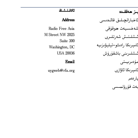
ئالاقىلىشىڭ
ىز ھەققىدە
Ope
اخباراتچىلىق قائىدىسى
Address
Open
ەخسىيەت ھوقۇقى
Radio Free Asia
2025 M Street NW
Op
ىشلىتىش شەرتلىرى
Suite 300
Opens
امېرىكا رادىئو-تېلېۋىزىيە
Washington, DC
ىشلىرىنى باشقۇرۇش
20036 USA
Opens in new window
ۇدىرىيىتى
Email
Opens in new window
امېرىكا ئاۋازى
uygweb@rfa.org
اردەم
ەت قۇرۇلمىسى