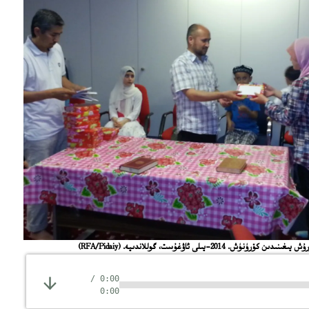
ش. 2014-يىلى ئاۋغۇست، گوللاندىيە.
(RFA/Pidaiy)
/
0:00
0:00