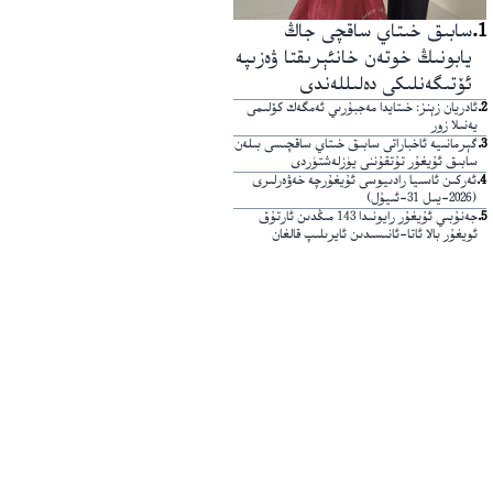
1
.
سابىق خىتاي ساقچى جاڭ
يابونىڭ خوتەن خانئېرىقتا ۋەزىپە
ئۆتىگەنلىكى دەلىللەندى
2
.
ئادريان زېنز: خىتايدا مەجبۇرىي ئەمگەك كۆلىمى
يەنىلا زور
3
.
گېرمانىيە ئاخباراتى سابىق خىتاي ساقچىسى بىلەن
سابىق ئۇيغۇر تۇتقۇننى يۈزلەشتۈردى
4
.
ئەركىن ئاسىيا رادىيوسى ئۇيغۇرچە خەۋەرلىرى
(2026-يىل 31-ئىيۇل)
5
.
جەنۇبىي ئۇيغۇر رايونىدا 143 مىڭدىن ئارتۇق
ئويغۇر بالا ئاتا-ئانىسىدىن ئايرىلىپ قالغان