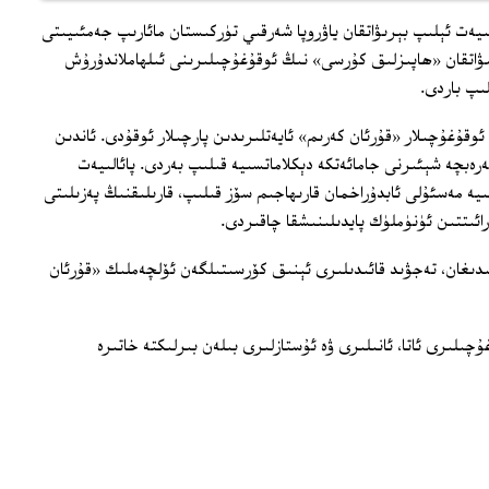
ىيەت ئېلىپ بېرىۋاتقان ياۋروپا شەرقىي تۈركىستان مائارىپ جەمئىيىتى
لىپ كېلىۋاتقان «ھاپىزلىق كۇرسى» نىڭ ئوقۇغۇچىلىرىنى ئىلھاملاندۇرۇش
لىپ باردى.
 ئوقۇغۇچىلار «قۇرئان كەرىم» ئايەتلىرىدىن پارچىلار ئوقۇدى. ئاندىن
ەرەبچە شېئىرنى جامائەتكە دېكلاماتسىيە قىلىپ بەردى. پائالىيەت
ىيە مەسئۇلى ئابدۇراخمان قارىھاجىم سۆز قىلىپ، قارىلىقنىڭ پەزىلىتى
ائىتتىن ئۈنۈملۈك پايدىلىنىشقا چاقىردى.
ىنىدىغان، تەجۋىد قائىدىلىرى ئېنىق كۆرسىتىلگەن ئۆلچەملىك «قۇرئان
ىلىرى ئاتا، ئانىلىرى ۋە ئۇستازلىرى بىلەن بىرلىكتە خاتىرە