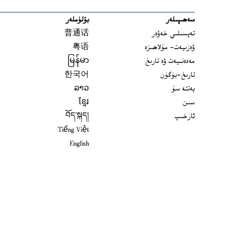
سەھىپىلەر
بۆلۈملەر
تەپسىلىي خەۋەر
普通话
ۋەزىيەت- مۇلاھىزە
粤语
مەدەنىيەت ۋە تارىخ
မြန်မာ
تارىخ-بۈگۈن
한국어
يەتتە سۇ
ລາວ
سىن
ខ្មែរ
ئارخىپ
བོད་སྐད།
Tiếng Việt
English