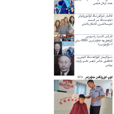
خەت ئېلان قىلدى
ئەكبەر شۈكۈرنىڭ ئۆلتۈرۈلۈش
دېلوسىنىڭ بىر قىسىم
تەپسىلاتلىرى ئاشكارىلاندى
ئەركىن ئاسىيا رادىيوسى
ئۇيغۇرچە خەۋەرلىرى (2026-يىلى
7-ئاۋغۇست)
«سۇلايمان گۇۋاھ»نىڭ ئاپتورى،
ئاتاقلىق شائىر تاھىر تالىپ ۋاپات
بولدى
كۆپ كۆرۈلگەن خەۋەرلەر
RFA