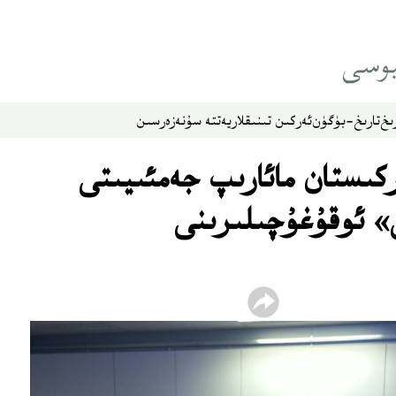
ىخ
تارىخ-بۈگۈن
ئەركىن تىنىقلار
يەتتە سۇ
نەزەر
سىن
ركىستان مائارىپ جەمئىيىتى
» ئوقۇغۇچىلىرىنى