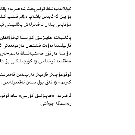
گوللاندىيەنىڭ ئوتىرېخت شەھىرىدە پائال
بۇ يىل 2‏-ئايدىن باشلاپ داۋام قى
مۇكاپاتى بىلەن تەقدىرلەش پائالىيىتى ئې
پائالىيەتتە ھاپىزلىق كۇرسىدا ئوقۇۋاتقان
قارىيلىققا دەۋەت قىلىنغان مەزمۇندىكى ئ
داۋامىدا مەزكۇر جەمئىيەتنىڭ تەلىم-تەرب
ھەققىدە توختالدى ۋە كۆپچىلىكنى بۇ شار
ئوقۇغۇچىلار قارىيلار تەرىپىدىن قەدىرل
كەرىم» ۋە نەق پۇل بىلەن تەقدىرلەندى.
ئاخىرىدا، «ھاپىزلىق كۇرسى» نىڭ ئوقۇغۇچ
رەسىمگە چۈشتى.