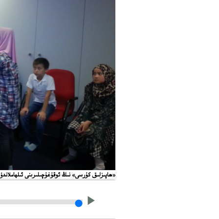
«ھاپىزلىق كۇرسى» نىڭ ئوقۇغۇچىلىرىنى ئىلھاملاندۇرۇش يىغىنىدىن كۆرۈنۈ