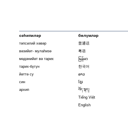
сәһипиләр
бөлүмләр
тәпсилий хәвәр
普通话
вәзийәт- мулаһизә
粤语
мәдәнийәт вә тарих
မြန်မာ
тарих-бүгүн
한국어
йәттә су
ລາວ
син
ខ្មែរ
архип
བོད་སྐད།
Tiếng Việt
English