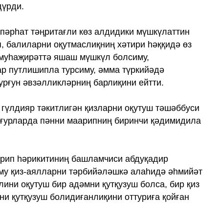
дүрди.
 пәрһат тәңритағли көз алдидики мүшкүлаттин
п, балиларни оқутмаслиқниң хәтири һәққидә өз
 муһаҗирәттә яшаш мүшкүл болсиму,
р путлишипла турсиму, әмма түркийәдә
рғун әвзәлликләрниң барлиқини ейтти.
 гүлдияр тәкитлигән қизларни оқутуш тәшәббуси
йғурларда пәнни маарипниң биринчи қәдимидила
арип һәрикитиниң башламчиси абдуқадир
му қиз-аялларни тәрбийәләшкә алаһидә әһмийәт
алини оқутуш бир адәмни қутқузуш болса, бир қиз
ни қутқузуш болидиғанлиқини оттуриға қойған