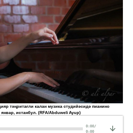
дияр тәңритағли калан музика студийәсидә пианино
 январ, истанбул.
(RFA/Abduweli Ayup)
0:00
/
0:00