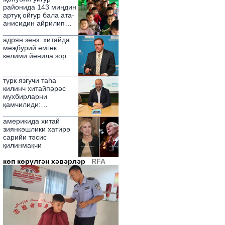
игә қилди
районида 143 миңдин
артуқ ойғур бала ата-
анисидин айрилип
қалған
адрян зенз: хитайда
мәҗбурий әмгәк
көлими йәнила зор
түрк язғучи таһа
килинч хитайпәрәс
мухбирларни
қамчилиди:
"номуссизлар"
америкида хитай
зиянкәшлики хатирә
сарийи тәсис
қилинмақчи
көп көрүлгән хәвәрләр
RFA