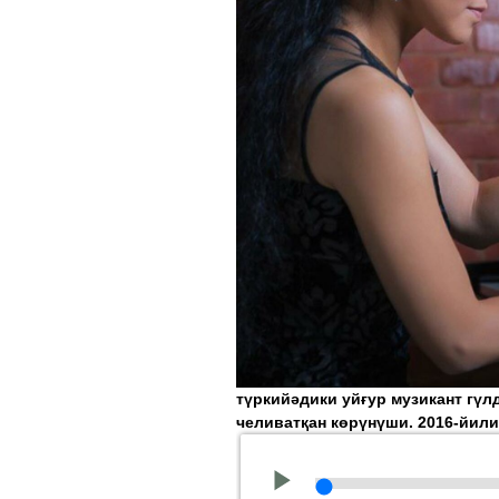
түркийәдики уйғур музикант гүл
челиватқан көрүнүши. 2016-йили