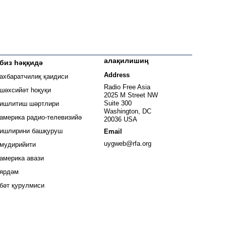
алақилишиң
биз һәққидә
 window
Address
ахбаратчилиқ қаидиси
window
Radio Free Asia
шәхсийәт һоқуқи
2025 M Street NW
window
Suite 300
ишлитиш шәртлири
Washington, DC
window
америка радио-телевизийә
20036 USA
ишлирини башқуруш
Email
Opens in new window
uygweb@rfa.org
мудирийити
Opens in new window
америка авази
ярдәм
бәт қурулмиси