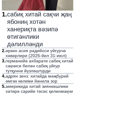
1
.
сабиқ хитай сақчи җаң
ябониң хотән
ханериқта вәзипә
өтигәнлики
дәлилләнди
2
.
әркин асия радийоси уйғурчә
хәвәрлири (2026-йил 31-июл)
3
.
германийә ахбарати сабиқ хитай
сақчиси билән сабиқ уйғур
тутқунни йүзләштүрди
4
.
адрян зенз: хитайда мәҗбурий
әмгәк көлими йәнила зор
5
.
америкида хитай зиянкәшлики
хатирә сарийи тәсис қилинмақчи