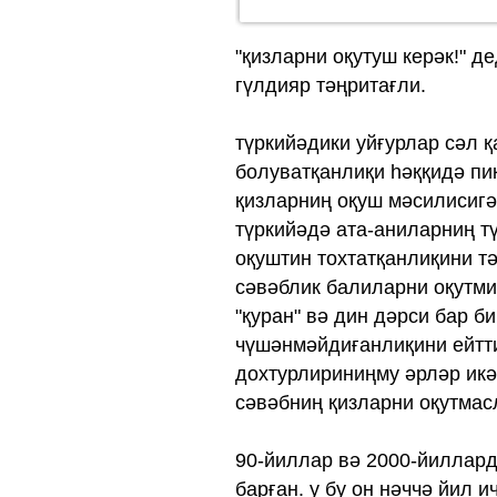
"қизларни оқутуш керәк!" д
гүлдияр тәңритағли.
түркийәдики уйғурлар сәл 
болуватқанлиқи һәққидә пи
қизларниң оқуш мәсилисигә
түркийәдә ата-аниларниң т
оқуштин тохтатқанлиқини тә
сәвәблик балиларни оқутми
"қуран" вә дин дәрси бар 
чүшәнмәйдиғанлиқини ейтти.
дохтурлириниңму әрләр ик
сәвәбниң қизларни оқутмас
90-йиллар вә 2000-йилларда
барған. у бу он нәччә йил и