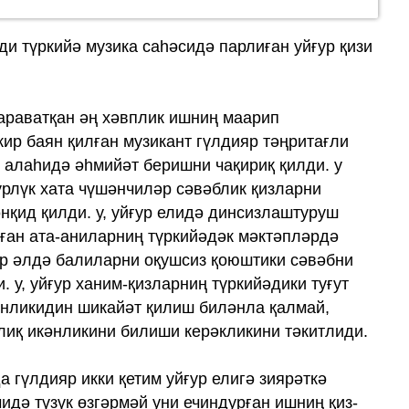
еди түркийә музика саһәсидә парлиған уйғур қизи
қараватқан әң хәвплик ишниң маарип
кир баян қилған музикант гүлдияр тәңритағли
 алаһидә әһмийәт беришни чақириқ қилди. у
үрлүк хата чүшәнчиләр сәвәблик қизларни
нқид қилди. у, уйғур елидә динсизлаштуруш
ған ата-аниларниң түркийәдәк мәктәпләрдә
бир әлдә балиларни оқушсиз қоюштики сәвәбни
 у, уйғур ханим-қизларниң түркийәдики туғут
әнликидин шикайәт қилиш биләнла қалмай,
лиқ икәнликини билиши керәкликини тәкитлиди.
 гүлдияр икки қетим уйғур елигә зиярәткә
чидә түзүк өзгәрмәй уни ечиндурған ишниң қиз-