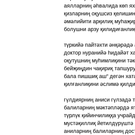
аялларниң әһвалида көп я
қизларниң оқушсиз қелишини
әмәлийити арқилиқ муһаҗир
болушни арзу қилидиғанли
түркийә пайтәхти әнқәрәдә
доктор нуранийә һидайәт х
оқутушниң муһимлиқини тәк
бейҗиңдин чақириқ тапшуру
бала пишшиқ аш" дегән хат
қилғанлиқини әслимә қилди
гүлдиярниң аниси гүлзадә 
балиларниң мәктәпләрдә ят
түрлүк қийинчилиққа учрай
мустәқиллиқ йетилдүрүштә 
аниларниң балиларниң дост