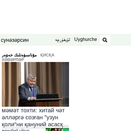
Uyghurche
ئۇيغۇرچە
син
нәзәр
 су
издәш
ҚИСҚА
ﻣﯘﻧﺎﺳﯩﯟﻩﺗﻠﯩﻚ ﺧﻪﯞﻩﺭ
ХӘВӘРЛӘР
мәмәт тохти: хитай чәт
әлләргә созған ”узун
қоли“ни қануний асасқа
җәнубий уйғур