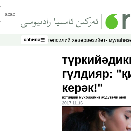
асаслиқ мәзмунға атлаң
сәһипә
тәпсилий хәвәр
вәзийәт- мулаһиз
сәһипә
түркийәдик
гүлдияр: "
керәк!"
ихтиярий мухбиримиз абдувәли аюп
2017.11.16