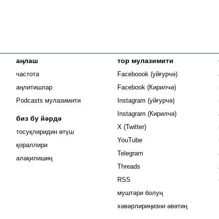
аңлаш
тор мулазимити
Opens in new
частота
Faceboook (уйғурчә)
Opens in new 
аңлитишлар
Facebook (Кирилчә)
Opens in new 
Podcasts мулазимити
Instagram (уйғурчә)
Opens in new 
Instagram (Кирилчә)
биз бу йәрдә
Opens in new window
X (Twitter)
тосуқлиридин өтүш
Opens in new window
YouTube
Opens in new window
қораллири
Opens in new window
Telegram
алақилишиң
Opens in new window
Threads
RSS
муштәри болуң
хәвәрлириңизни әвәтиң