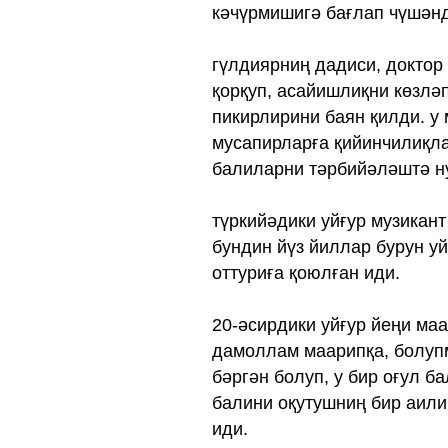
кәчүрмишигә бағлап чүшән
гүлдиярниң дадиси, доктор
қорқуп, асайишлиқни көзлә
пикирлирини баян қилди. у
мусапирларға қийинчилиқла
балиларни тәрбийәләштә ну
түркийәдики уйғур музикант
бундин йүз йиллар бурун у
оттуриға қоюлған иди.
20-әсирдики уйғур йеңи ма
дамоллам маарипқа, болуп
бәргән болуп, у бир оғул б
балини оқутушниң бир аили
иди.