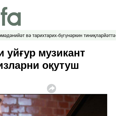
ә
мәдәнийәт вә тарих
тарих-бүгүн
әркин тиниқлар
йәттә
и уйғур музикант
қизларни оқутуш