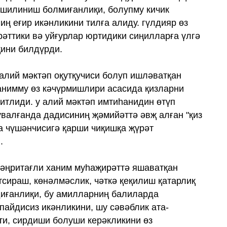
хшилиниш болмиғанлиқи, болупму кичик
ң еғир икәнликини тилға алиду. гүлдияр өз
әттики вә уйғурлар юртидики сиңилларға үлгә
қини билдүрди.
 алий мәктәп оқутқучиси болуп ишләватқан
анимму өз кәчүрмишлири асасида қизларни
итлиди. у алий мәктәп имтиһанидин өтүп
валғанда дадисиниң җәмийәттә әвҗ алған "қиз
а чүшәнчисигә қарши чиқишқа җүрәт
.
тәңритағли ханим муһаҗирәттә яшаватқан
сираш, көнәлмәслик, чәткә қеқилиш қатарлиқ
диғанлиқи, бу амилларниң балиларда
пайдисиз икәнликини, шу сәвәблик ата-
и, сирдиши болуши керәкликини өз