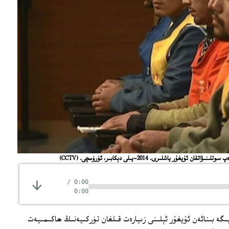
(CCTV)
/
0:00
0:00
گە بىنائەن ئۇيغۇر ئېلىنى زىيارەت قىلغان تۈركىيەنىڭ ھاكىمىيەت