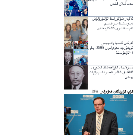
خەت ئېلان قىلدى
ئەكبەر شۈكۈرنىڭ ئۆلتۈرۈلۈش
دېلوسىنىڭ بىر قىسىم
تەپسىلاتلىرى ئاشكارىلاندى
ئەركىن ئاسىيا رادىيوسى
ئۇيغۇرچە خەۋەرلىرى (2026-يىلى
7-ئاۋغۇست)
«سۇلايمان گۇۋاھ»نىڭ ئاپتورى،
ئاتاقلىق شائىر تاھىر تالىپ ۋاپات
بولدى
كۆپ كۆرۈلگەن خەۋەرلەر
RFA