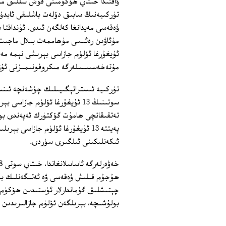
تۈركىيەنىڭ سابىق دۆلەت باشلىقى ئابدۇل
ۋەقەسى مەيدانغا كەلگەن ئىدى. ئۇنداقتا ب
ئۇيغۇرغا ئۆلۈم جازاسى بېرىشى نېمە مەن
مۇتەخەسسىسلەرگە مىكروفونىمىزنى ئۇز
تۈركىيە ئىستراتېگىيىلىك چۈشەنچە ئىن
سوتىنىڭ 13 ئۇيغۇرغا ئۆلۈم جا
پەيتتە 13 ئۇيغۇرغا ئۆلۈم جازاسى
ئىكەنلىكىنى ئىلگىرى سۈردى.
ھۇجۇم قىلىش ۋەقەسى ۋە ئەتىگەنلىك با
بولۇشىچە، بېرىلگەن ئۆلۈم جازالىرىدىن 