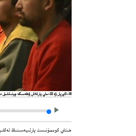
30-ئاپرېل ۋە 22-ماي پارتلاش ۋەقەسىگە چېتىشلىق دەپ سوتلىنىۋاتقان ئۇيغۇر ياشلىرى. 2014-يىلى دېكابىر، ئۈرۈمچى.
خىتاي كوممۇنىست پارتىيەسىنىڭ تەكلىپى