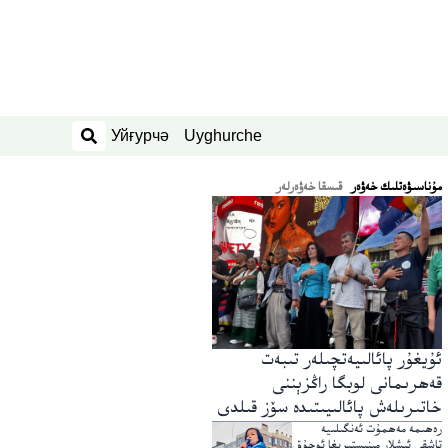
Уйғурчә
Uyghurche
ئىزدەش
ﻣﯘﻧﺎﺳﯩﯟﻩﺗﻠﯩﻚ ﺧﻪﯞﻩﺭ
قىسقا خەۋەرلەر
ئۇيغۇر پائالىيەتچىلەر تىبەت
قەھرىمانى لوبگا راڭزېننى
خاتىرىلەش پائالىيىتىدە سۆز قىلدى
رەھىمە مەھمۇت ئەنگىلىيە
تاشقى ئىشلار مىنىستىرىغا ئوچۇق