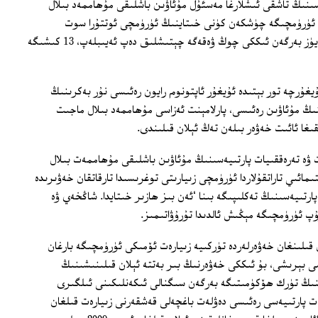
ەسىنىڭ تاشقى ئىشلارغا مەسئۇل مۇئاۋىن باشلىقى مۇھاممەد بىلال
 ئۈرۈمچىگە چۈشكەن كۈنى خىتاينىڭ ئۈرۈمچى ئوتتۇرا سوت
مەھكىمىسى، بۇ يىل ئىچىدە ئۈرۈمچىدە يۈز بەرگەن ئىككى چوڭ ۋەقەگە چېتىشلىق دەپ ئەيىبلەپ، 13 كىشىگە
يغۇرچە تور بېتىدە ئۇيغۇر ئاپتونوم رايون رەئىسى نۇر بەكرىنىڭ
ىنىڭ مۇئاۋىن رەئىسى، پارلامېنت ئەزاسى مۇھاممەد بىلال ماجىت
غا ئائىت خەۋەر بىلەن تەڭ ئېلان قىلىندى.
ەت ۋە تەرەققىيات پارتىيەسىنىڭ مۇئاۋىن باشلىقى مۇھاممەت بىلال
1-ئاينىڭ 5-كۈنى ئىجتىمائىي تاراتقۇلاردا ئۈرۈمچى زىيارىتى توغرىسىدا تارقاتقان خەۋىرىدە
تىيەسىنىڭ تەكلىپىگە بىنا ‘ئەن بىز ھازىر خىتايدا. شاڭخەي ۋە
پ ئۈرۈمچىگە مېڭىش ئالدىدا تۇرۇۋاتىمىز.
 قىلىنغان خەۋەرلەردە تۈركىيە زىيارەت ئۆمىكى ئۈرۈمچىگە بارغان
ا ئۆلۈم جازاسى بېرىشى، بۇ ئىككى خەۋەرنىڭ بىر بەتتە ئېلان قىلىنىشىنىڭ
نىڭ تۈرك ھۆكۈمىتىگە بەرگەن سىگنالى ئىكەنلىكىنى ئىلگىرى
چى ھەرىكەت پارتىيەسى رەئىسى دەۋلەت باغچەلى قەشقەرنى زىيارەت قىلغان