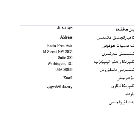
ئالاقىلىشىڭ
ىز ھەققىدە
Ope
اخباراتچىلىق قائىدىسى
Address
Open
ەخسىيەت ھوقۇقى
Radio Free Asia
2025 M Street NW
Op
ىشلىتىش شەرتلىرى
Suite 300
Opens
امېرىكا رادىئو-تېلېۋىزىيە
Washington, DC
ىشلىرىنى باشقۇرۇش
20036 USA
Opens in new window
ۇدىرىيىتى
Email
Opens in new window
امېرىكا ئاۋازى
uygweb@rfa.org
اردەم
ەت قۇرۇلمىسى