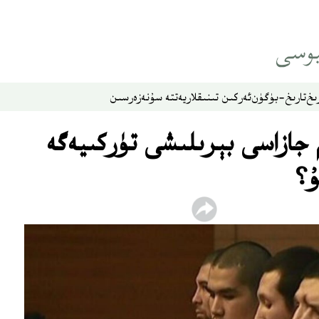
ىخ
تارىخ-بۈگۈن
ئەركىن تىنىقلار
يەتتە سۇ
نەزەر
سىن
ۈم جازاسى بېرىلىشى تۈركىيەگە
ۇ؟