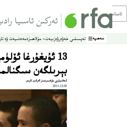
ئاساسلىق مەزمۇنغا ئاتلاڭ
سەھىپە
تەپسىلىي خەۋەر
ۋەزىيەت- مۇلاھىزە
مەدەنىيەت ۋە تار
سەھىپە
13 ئۇيغۇرغا ئۆل
بېرىلگەن سىگنالم
ئىختىيارىي مۇخبىرىمىز ئەركىن تارىم
2014.12.09