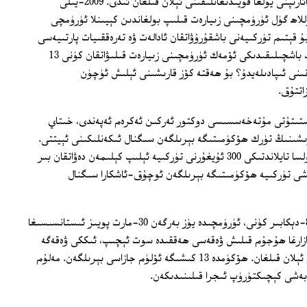
ۋاقتىدا خىتاي ھۆكۈمىتى قوش تىللىق مائارىپنى يولغا قويىدىغانلىقىنى ئېلان قىلغان ئىدى. 2009-يىلى
لاھ گۈل ئۈرۈمچىنى زىيارەت قىلىپ بولغاندىن كېيىنلا ئۈرۈمچى
ۇ قېتىم تۈركىيەنى باشقۇرۇۋاتقان ئادالەت ۋە تەرەققىيات پارتىيەسى
مۇئاۋىن رەئىسى مۇھاممەت بىلال ماجىت باشچىلىقىدىكى ئۆمەك ئۈرۈمچىنى زىيارەت قىلىۋاتقان كۈنى 13
ىنى ئىپادىلەيدۇ؟ بۇ ھەقتە كۆز قارىشىنى ئېلىش ئۈچۈن
اتتۇق.
ستىتۇتى مۇتەخەسسىسى دوكتور ئەركىن ئەكرەم ئەپەندى، خىتاي
زاسى بېرىشىنىڭ تۈرك ھۆكۈمىتىگە بېرىلگەن سىگنال ئىكەنلىكىنى ئېيتتى.
تەتقىقاتچى ھامۇت گۆكتۈرك ئەپەندى بولسا تايلاندتىكى 300 ئۇيغۇرنى تۈركىيە ئېلىپ كېلىمەن دەۋاتقان بىر
 بېرىلىشى تۈركىيە ھۆكۈمىتىگە بېرىلگەن ئوچۇق-ئاشكارا سىگنال
خەۋەرلەرگە ئاساسلانغاندا، خىتاي سوتى 8-دېكابىر كۈنى، ئۈرۈمچىدە يۈز بەرگەن 30-مارت پويىز ئىستانسىسىغا
زارغا ھۇجۇم قىلىش ۋەقەسى ھەققىدە سوت ئېچىپ، ئىككى ۋەقەگە
چېتىشلىق گۇماندارلار ئۈستىدىن ھۆكۈم ئېلان قىلغان. ھۆكۈمدە 13 كىشىگە ئۆلۈم جازاسى بېرىلگەن. مەلۇم
بەشى كېچىكتۈرۈپ ئىجرا قىلىنىدىكەن.