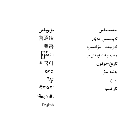
سەھىپىلەر
بۆلۈملەر
تەپسىلىي خەۋەر
普通话
ۋەزىيەت- مۇلاھىزە
粤语
مەدەنىيەت ۋە تارىخ
မြန်မာ
تارىخ-بۈگۈن
한국어
يەتتە سۇ
ລາວ
سىن
ខ្មែរ
ئارخىپ
བོད་སྐད།
Tiếng Việt
English