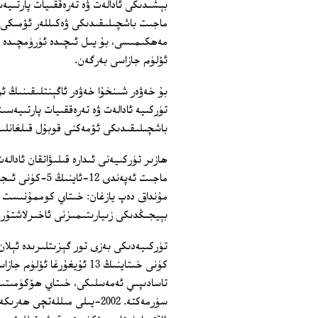
بېشىدىكى ئادالەت ۋە تەرەققىيات پارتىي
ماجىت باشچىلىقىدىكى ۋەكىللەر ئۆمىكى
ئۆلۈم جازاسى بەرگەن.
بۇ خەۋەر شىنخۇا خەۋەر ئاگېنتلىقىنىڭ ئۇ
تۈركىيە ئادالەت ۋە تەرەققىيات پارتىيەس
باشچىلىقىدىكى ئۆمەكنى قوبۇل قىلغانلىقى
ھازىر تۈركىيەنى ئىدارە قىلىۋاتقان ئادال
ماجىت ئەپەندى 2
مۇنداق دەپ يازغان: خىتاي كوممۇنىست پار
بېيجىڭدىكى زىيارىتىمىزنى ئاخىرلاشتۇرۇ
تۈركىيەدىكى بەزى تور گېزىتلىرىدە ئېلان
كۈنى خىتاينىڭ 13 ئۇيغۇرغ
تاسادىپىي ئەمەسلىكى، خىتاي ھۆكۈمىتى
سۈرمەكتە. 2002-يىلى مىللەت