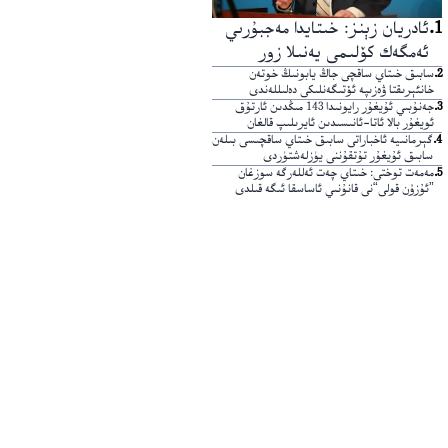
1
.
ئادريان زېنز: خىتايدا مەجبۇرىي
ئەمگەك كۆلىمى يەنىلا زور
2
.
سابىق خىتاي ساقچى جاڭ يابونىڭ خوتەن
خانئېرىقتا ۋەزىپە ئۆتىگەنلىكى دەلىللەندى
3
.
جەنۇبىي ئۇيغۇر رايونىدا 143 مىڭدىن ئارتۇق
ئويغۇر بالا ئاتا-ئانىسىدىن ئايرىلىپ قالغان
4
.
گېرمانىيە ئاخباراتى سابىق خىتاي ساقچىسى بىلەن
سابىق ئۇيغۇر تۇتقۇننى يۈزلەشتۈردى
5
.
مەمەت توختى: خىتاي چەت ئەللەرگە سوزغان
”ئۇزۇن قولى“نى قانۇنىي ئاساسقا ئىگە قىلدى