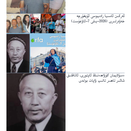
ئەركىن ئاسىيا رادىيوسى ئۇيغۇرچە
خەۋەرلىرى (2026-يىلى 7-ئاۋغۇست)
«سۇلايمان گۇۋاھ»نىڭ ئاپتورى، ئاتاقلىق
شائىر تاھىر تالىپ ۋاپات بولدى