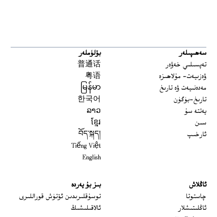
سەھىپىلەر
بۆلۈملەر
تەپسىلىي خەۋەر
普通话
ۋەزىيەت- مۇلاھىزە
粤语
مەدەنىيەت ۋە تارىخ
မြန်မာ
تارىخ-بۈگۈن
한국어
يەتتە سۇ
ລາວ
سىن
ខ្មែរ
ئارخىپ
བོད་སྐད།
Tiếng Việt
English
ئاڭلاش
بىز بۇ يەردە
 window
چاستوتا
توسۇقلىرىدىن ئۆتۈش قوراللىرى
ئاڭلىتىشلار
ئالاقىلىشىڭ