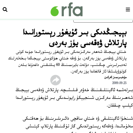
سەھىپە
ئىزد
ئاساسلىق مەزمۇنغا ئاتلاڭ
بېيجىڭدىكى بىر ئۇيغۇر رېستورانىدا
پارتلاش ۋەقەسى يۈز بەردى
خىتاي بېيجىڭ شەھەر مەركىزىدىكى بىر ئۇيغۇر رېستورانىدا جۈمە كۈنى
پارتلاش ۋەقەسى يۈز بەرگەن. بۇ ۋەقە خىتاي ھۆكۈمىتى بېيجىڭدا بىخەتەرلىك
تەدبىرلىرىنى چىڭىتىپ، دۆلەت بايرىمىنىڭ 60 يىللىقىنى داغدۇغا بىلەن
كۈتۈۋېلىشقا ئاز قالغاندا يۈز بەرگەن.
ﻣﯘﺧﺒﯩﺮﯨﻤﯩﺰ ﺋﻪﺭﻛﯩﻦ
2009.09.25
بىرلەشمە ئاگېنتلىقىنىڭ خەۋەر قىلىشىچە، پارتلاش ۋەقەسى بېيجىڭ
شەھىرىنىڭ مەركىزى شىنجيېكۇ رايونىدىكى بىر ئۇيغۇر رېستورانىدا
كېلىپ چىققان.
شىنخۇا ئاگېنتلىقى ۋە خىتاي ساقچى دائىرىلىرىنىڭ بۇ ھەقتىكى
مەلۇماتىدا، ۋەقەگە رېستوراندىكى گاز تۇڭىنىڭ پارتلاپ كېتىشى