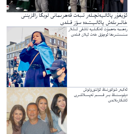
ئۇيغۇر پائالىيەتچىلەر تىبەت قەھرىمانى لوبگا راڭزېننى
خاتىرىلەش پائالىيىتىدە سۆز قىلدى
رەھىمە مەھمۇت ئەنگىلىيە تاشقى ئىشلار
مىنىستىرىغا ئوچۇق خەت ئېلان قىلدى
ئەكبەر شۈكۈرنىڭ ئۆلتۈرۈلۈش
دېلوسىنىڭ بىر قىسىم تەپسىلاتلىرى
ئاشكارىلاندى