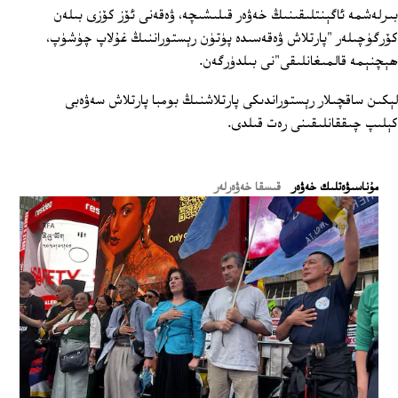
بىرلەشمە ئاگېنتلىقىنىڭ خەۋەر قىلىشىچە، ۋەقەنى ئۆز كۆزى بىلەن
كۆرگۈچىلەر "پارتلاش ۋەقەسىدە پۈتۈن رېستوراننىڭ غۇلاپ چۈشۈپ،
ھېچنېمە قالمىغانلىقى"نى بىلدۈرگەن.
لېكىن ساقچىلار رېستوراندىكى پارتلاشنىڭ بومبا پارتلاش سەۋەبى
كېلىپ چىققانلىقىنى رەت قىلدى.
ﻣﯘﻧﺎﺳﯩﯟﻩﺗﻠﯩﻚ ﺧﻪﯞﻩﺭ
قىسقا خەۋەرلەر