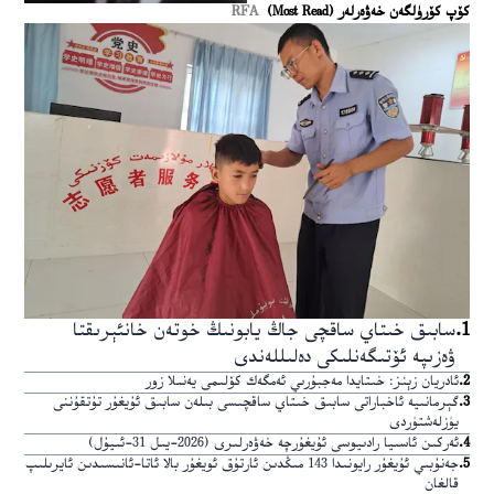
كۆپ كۆرۈلگەن خەۋەرلەر (Most Read)
RFA
1
.
سابىق خىتاي ساقچى جاڭ يابونىڭ خوتەن خانئېرىقتا
ۋەزىپە ئۆتىگەنلىكى دەلىللەندى
2
.
ئادريان زېنز: خىتايدا مەجبۇرىي ئەمگەك كۆلىمى يەنىلا زور
3
.
گېرمانىيە ئاخباراتى سابىق خىتاي ساقچىسى بىلەن سابىق ئۇيغۇر تۇتقۇننى
يۈزلەشتۈردى
4
.
ئەركىن ئاسىيا رادىيوسى ئۇيغۇرچە خەۋەرلىرى (2026-يىل 31-ئىيۇل)
5
.
جەنۇبىي ئۇيغۇر رايونىدا 143 مىڭدىن ئارتۇق ئويغۇر بالا ئاتا-ئانىسىدىن ئايرىلىپ
قالغان