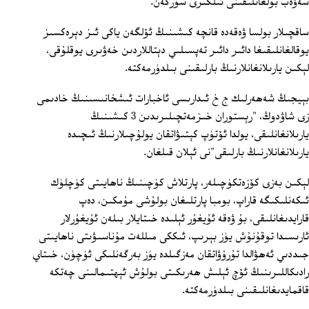
سەۋەب بولغانلىقىنى ئىلگىرى سۈرگەن.
ساقچىلار بولسا ۋەقەدە قانچە كىشىنىڭ ئۆلگەن ياكى ئىز دېرەكسىز
يوقالغانلىقىغا دائىر دائىر تەپسىلىي دېتاللاردىن خەۋىرى يوقلۇقى،
لېكىن يارىلانغانلارنىڭ بارلىقىنى بىلدۈرمەكتە.
بېيجىڭ شەھەرلىك ج خ ئىدارىسى ئاخبارات ئىشخانىسىنىڭ خادىمى
زى شاۋدوڭ، "رېستوران خىزمەتچىلىرىدىن 3 كىشىنىڭ
يارىلانغانلىقى، يولدا ئۆتۈپ كېتىۋاتقان يولۇچىلارنىڭ ئىچىدە
يارىلانغانلارنىڭ بارلىقى"نى ئېلان قىلغان.
لېكىن بەزى كۆزەتكۈچىلەر، پارتلاش كۈچىنىڭ ناھايىتى كۈچلۈك
ئىكەنلىكىگە قاراپ، بومبا پارتلىغان بولۇشى مۇمكىن، دەپ
قارايدىغانلىقى، بۇ ۋەقە ئۇيغۇر ئېلىدە خىتايلار بىلەن ئۇيغۇرلار
ئارىسىدا توقۇنۇش يۈز بېرىپ، ئىككى مىللەت مۇناسىۋىتى ناھايىتى
جىددىي ئەھۋالدا تۇرۇۋاتقان مەزگىلدە يۈز بەرگەنلىكى ئۈچۈن، خىتاي
رادىكاللىرىنىڭ ئۆچ ئېلىش ھەرىكىتى بولۇش ئېھتىمالىنى چەتكە
قاقمايدىغانلىقىنى بىلدۈرمەكتە.