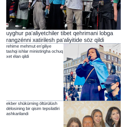
uyghur pa'aliyetchiler tibet qehrimani lobga
rangzénni xatirilesh pa'aliyitide söz qildi
rehime mehmut en'giliye
tashqi ishlar ministirigha ochuq
xet élan qildi
ekber shükürning öltürülüsh
délosining bir qisim tepsilatliri
ashkarilandi