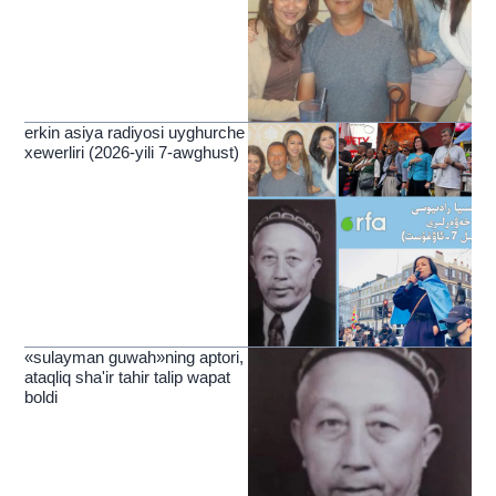
erkin asiya radiyosi uyghurche
xewerliri (2026-yili 7-awghust)
«sulayman guwah»ning aptori,
ataqliq sha'ir tahir talip wapat
boldi