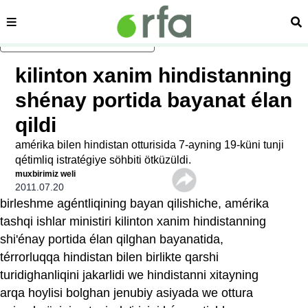
sehipe
izd
asasliq mezmungha atlang
kilinton xanim hindistanning
shénay portida bayanat élan
qildi
amérika bilen hindistan otturisida 7‏-ayning 19-küni tunji
qétimliq istratégiye söhbiti ötküzüldi.
muxbirimiz weli
2011.07.20
birleshme agéntliqining bayan qilishiche, amérika
tashqi ishlar ministiri kilinton xanim hindistanning
shi'énay portida élan qilghan bayanatida,
térrorluqqa hindistan bilen birlikte qarshi
turidighanliqini jakarlidi we hindistanni xitayning
arqa hoylisi bolghan jenubiy asiyada we ottura