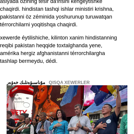
asiyada özining tesir da'irisini kéngeytishke
chaqirdi. hindistan tashqi ishlar ministiri krishna,
pakistanni öz zéminida yoshurunup turuwatqan
térrorchilarni yoqitishqa chaqirdi.
xewerde éytilishiche, kilinton xanim hindistanning
reqibi pakistan heqqide toxtalghanda yene,
amérika hergiz afghanistanni térrorchilargha
tashlap bermeydu, dédi.
QISQA XEWERLER
ﻣﯘﻧﺎﺳﯩﯟﻩﺗﻠﯩﻚ ﺧﻪﯞﻩﺭ