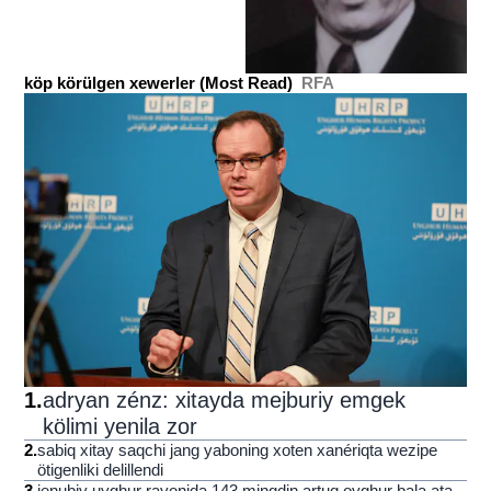
köp körülgen xewerler (Most Read)
RFA
1
.
adryan zénz: xitayda mejburiy emgek
kölimi yenila zor
2
.
sabiq xitay saqchi jang yaboning xoten xanériqta wezipe
ötigenliki delillendi
3
.
jenubiy uyghur rayonida 143 mingdin artuq oyghur bala ata-