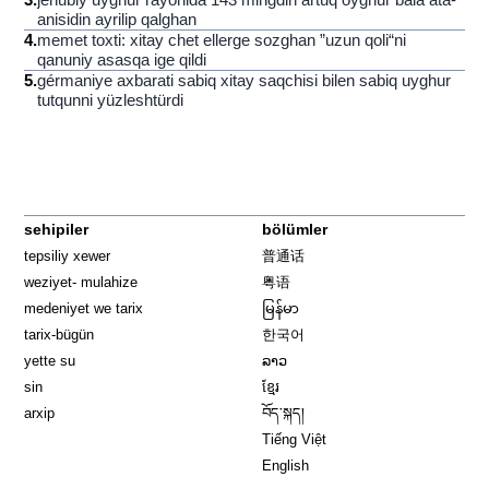
anisidin ayrilip qalghan
4
.
memet toxti: xitay chet ellerge sozghan ”uzun qoli“ni
qanuniy asasqa ige qildi
5
.
gérmaniye axbarati sabiq xitay saqchisi bilen sabiq uyghur
tutqunni yüzleshtürdi
sehipiler
bölümler
tepsiliy xewer
普通话
weziyet- mulahize
粤语
medeniyet we tarix
မြန်မာ
tarix-bügün
한국어
yette su
ລາວ
sin
ខ្មែរ
arxip
བོད་སྐད།
Tiếng Việt
English