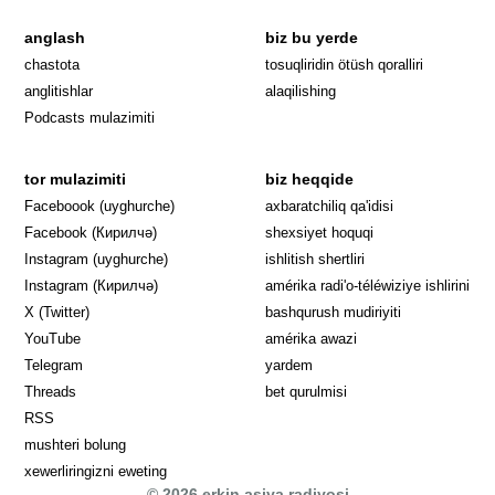
anglash
biz bu yerde
Opens in 
chastota
tosuqliridin ötüsh qoralliri
anglitishlar
alaqilishing
Podcasts mulazimiti
tor mulazimiti
biz heqqide
Opens in new window
Faceboook (uyghurche)
axbaratchiliq qa'idisi
Opens in new window
Facebook (Кирилчә)
shexsiyet hoquqi
Opens in new window
Instagram (uyghurche)
ishlitish shertliri
Opens in new window
Instagram (Кирилчә)
amérika radi'o-téléwiziye ishlirini
Opens in new window
Opens in new
X (Twitter)
bashqurush mudiriyiti
Opens in new window
Opens in new window
YouTube
amérika awazi
Opens in new window
Telegram
yardem
Opens in new window
Threads
bet qurulmisi
RSS
mushteri bolung
xewerliringizni eweting
© 2026 erkin asiya radiyosi