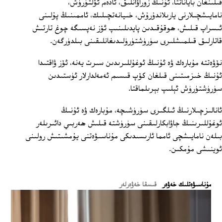
قىلىنغان باياناتتا، ئۇنىڭ زوراۋانلىق، ئادەم ئۆلتۈرۈش،
نامايىشچىلارنى يارىلاندۇرۇش، خىيانەتچىلىك، ئاممىنىڭ پۇلىنى
ئىسراپ قىلىش، ھوقۇقىدىن پايدىلىنىپ ئۆز نەپسىگە چوغ تارتىش
قاتارلىق قىلمىشلىرى سۈرۈشتۈرۈلىدىغانلىقىنى بىلدۈرگەن.
نۆۋەتتە مۇبارەك ۋە ئۇنىڭ ئوغۇللىرىدىن سىرت يەنە، ئۆز ۋاقتىدا
ئۇنىڭ خىزمىتىنى قىلغان كۆپ قىسىم ئەمەلدارلار ئۈستىدىن
سۈرۈشتۈرۈش ئېلىپ بېرىلماقتا.
ئانالىزچىلارنىڭ ئىلگىرى سۈرۈشىچە، مۇبارەك ۋە ئۇنىڭ
ئوغۇللىرىنىڭ جاۋابكارلىقىنى سۈرۈشتە قىلىش ھەربىي دائىرىلەر
بىلەن نامايىشچى ئامما ئارىسىدىكى مۇناسىۋەتنى يۇمشىتىش رولىنى
ئوينىشى مۇمكىن.
ﻣﯘﻧﺎﺳﯩﯟﻩﺗﻠﯩﻚ ﺧﻪﯞﻩﺭ
قىسقا خەۋەرلەر