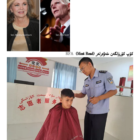
كۆپ كۆرۈلگەن خەۋەرلەر (Most Read)
RFA