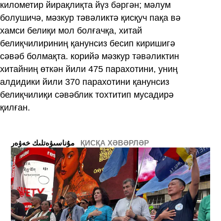
километир йирақлиқта йүз бәргән; мәлум
болушичә, мәзкур тәвәликтә қисқуч пақа вә
хамси белиқи мол болғачқа, хитай
белиқчилириниң қанунсиз бесип киришигә
сәвәб болмақта. корийә мәзкур тәвәликтин
хитайниң өткән йили 475 парахотини, униң
алдидики йили 370 парахотини қанунсиз
белиқчилиқи сәвәблик тохтитип мусадирә
қилған.
ҚИСҚА ХӘВӘРЛӘР
ﻣﯘﻧﺎﺳﯩﯟﻩﺗﻠﯩﻚ ﺧﻪﯞﻩﺭ