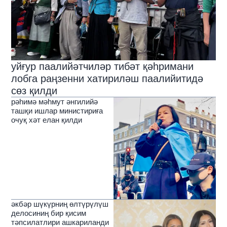
уйғур паалийәтчиләр тибәт қәһримани
лобга раңзенни хатириләш паалийитидә
сөз қилди
рәһимә мәһмут әнгилийә
ташқи ишлар министириға
очуқ хәт елан қилди
әкбәр шүкүрниң өлтүрүлүш
делосиниң бир қисим
тәпсилатлири ашкариланди