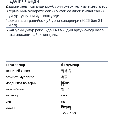
дәлилләнди
2
.
адрян зенз: хитайда мәҗбурий әмгәк көлими йәнила зор
3
.
германийә ахбарати сабиқ хитай сақчиси билән сабиқ
уйғур тутқунни йүзләштүрди
4
.
әркин асия радийоси уйғурчә хәвәрлири (2026-йил 31-
июл)
5
.
җәнубий уйғур районида 143 миңдин артуқ ойғур бала
ата-анисидин айрилип қалған
сәһипиләр
бөлүмләр
тәпсилий хәвәр
普通话
вәзийәт- мулаһизә
粤语
мәдәнийәт вә тарих
မြန်မာ
тарих-бүгүн
한국어
йәттә су
ລາວ
син
ខ្មែរ
архип
བོད་སྐད།
Tiếng Việt