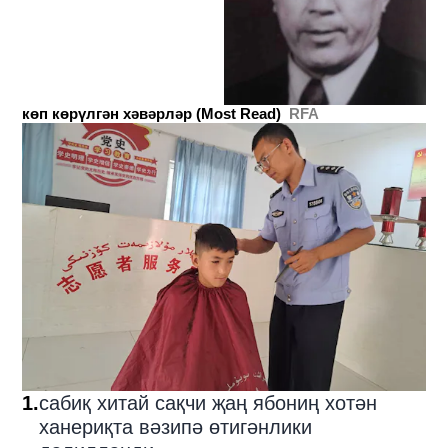
көп көрүлгән хәвәрләр (Most Read)
RFA
1
.
сабиқ хитай сақчи җаң ябониң хотән
ханериқта вәзипә өтигәнлики