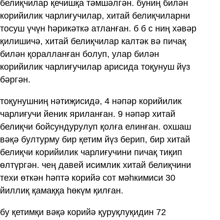
белиқчилар қечишқа тәмшәлгән. буниң билән
корийилик чарлиғучилар, хитай белиқчиларни
тосуш үчүн һәрикәткә атланған. б б с ниң хәвәр
қилишичә, хитай белиқчилар калтәк вә пичақ
билән қоралланған болуп, улар билән
корийилик чарлиғучилар арисида тоқунуш йүз
бәргән.
тоқунушниң нәтиҗисидә, 4 нәпәр корийилик
чарлиғучи йеник яриланған. 9 нәпәр хитай
белиқчи бойсундурулуп қолға елинған. охшаш
вәқә бултурму бир қетим йүз берип, бир хитай
белиқчи корийилик чарлиғучини пичақ тиқип
өлтүргән. чең давей исимлик хитай белиқчини
техи өткән һәптә корийә сот мәһкимиси 30
йиллиқ қамаққа һөкүм қилған.
бу қетимқи вәқә корийә қуруқлуқидин 72