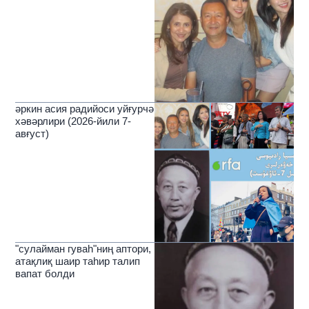
әркин асия радийоси уйғурчә
хәвәрлири (2026-йили 7-
авғуст)
"сулайман гуваһ"ниң аптори,
атақлиқ шаир таһир талип
вапат болди