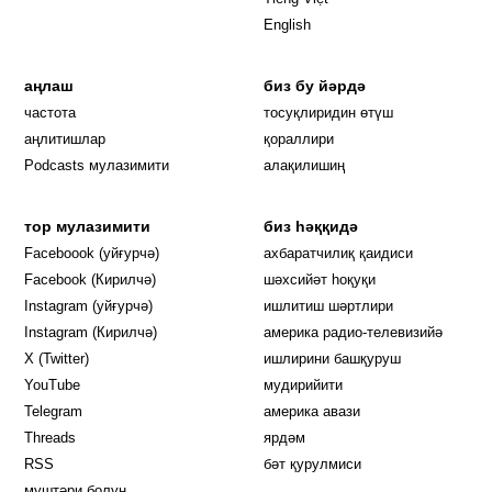
English
аңлаш
биз бу йәрдә
частота
тосуқлиридин өтүш
Opens in new window
аңлитишлар
қораллири
Podcasts мулазимити
алақилишиң
тор мулазимити
биз һәққидә
Opens in new window
Faceboook (уйғурчә)
ахбаратчилиқ қаидиси
Opens in new window
Facebook (Кирилчә)
шәхсийәт һоқуқи
Opens in new window
Instagram (уйғурчә)
ишлитиш шәртлири
Opens in new window
Instagram (Кирилчә)
америка радио-телевизийә
Opens in new window
X (Twitter)
ишлирини башқуруш
Opens in new window
Opens in new window
YouTube
мудирийити
Opens in new window
Opens in new windo
Telegram
америка авази
Opens in new window
Threads
ярдәм
RSS
бәт қурулмиси
муштәри болуң