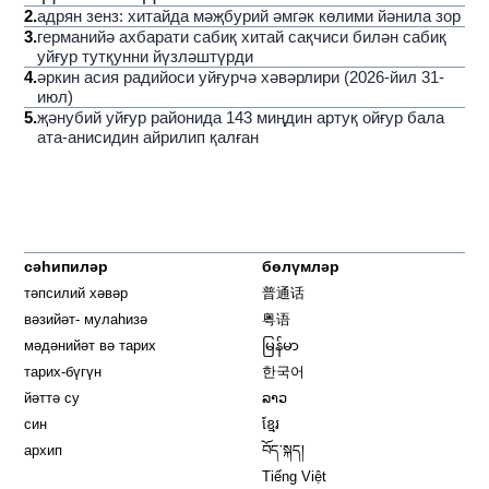
2
.
адрян зенз: хитайда мәҗбурий әмгәк көлими йәнила зор
3
.
германийә ахбарати сабиқ хитай сақчиси билән сабиқ
уйғур тутқунни йүзләштүрди
4
.
әркин асия радийоси уйғурчә хәвәрлири (2026-йил 31-
июл)
5
.
җәнубий уйғур районида 143 миңдин артуқ ойғур бала
ата-анисидин айрилип қалған
сәһипиләр
бөлүмләр
тәпсилий хәвәр
普通话
вәзийәт- мулаһизә
粤语
мәдәнийәт вә тарих
မြန်မာ
тарих-бүгүн
한국어
йәттә су
ລາວ
син
ខ្មែរ
архип
བོད་སྐད།
Tiếng Việt