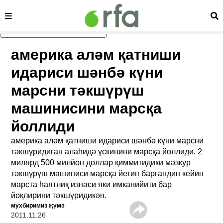
сәһипә
из
асаслиқ мәзмунға атлаң
америка аләм қатниши
идариси шәнбә күни
марсни тәкшүрүш
машинисини марсқа
йоллиди
америка аләм қатниши идариси шәнбә күни марсни
тәкшүридиған алаһидә үскинини марсқа йоллиди. 2
милярд 500 милйон доллар қиммитидики мәзкур
тәкшүрүш машиниси марсқа йетип барғандин кейин
марста һаятлиқ изнаси яки имканийити бар
йоқлирини тәкшүридикән.
мухбиримиз җүмә
2011.11.26