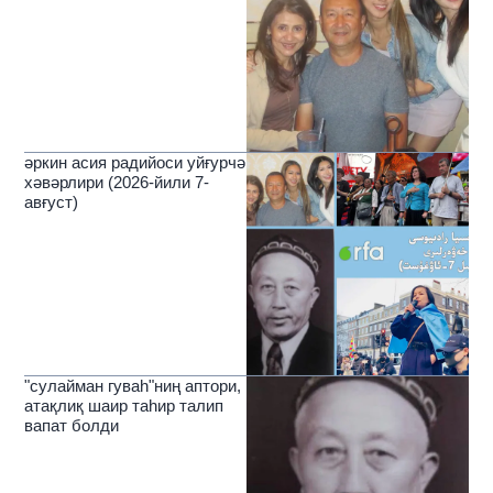
әркин асия радийоси уйғурчә
хәвәрлири (2026-йили 7-
авғуст)
"сулайман гуваһ"ниң аптори,
атақлиқ шаир таһир талип
вапат болди