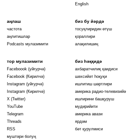
English
аңлаш
биз бу йәрдә
частота
тосуқлиридин өтүш
Opens in new window
аңлитишлар
қораллири
Podcasts мулазимити
алақилишиң
тор мулазимити
биз һәққидә
Opens in new window
Faceboook (уйғурчә)
ахбаратчилиқ қаидиси
Opens in new window
Facebook (Кирилчә)
шәхсийәт һоқуқи
Opens in new window
Instagram (уйғурчә)
ишлитиш шәртлири
Opens in new window
Instagram (Кирилчә)
америка радио-телевизийә
Opens in new window
X (Twitter)
ишлирини башқуруш
Opens in new window
Opens in new window
YouTube
мудирийити
Opens in new window
Opens in new windo
Telegram
америка авази
Opens in new window
Threads
ярдәм
RSS
бәт қурулмиси
муштәри болуң