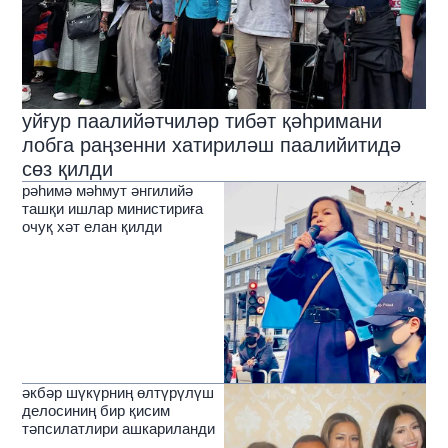
уйғур паалийәтчиләр тибәт қәһримани
лобга раңзенни хатириләш паалийитидә
сөз қилди
рәһимә мәһмут әнгилийә
ташқи ишлар министириға
очуқ хәт елан қилди
әкбәр шүкүрниң өлтүрүлүш
делосиниң бир қисим
тәпсилатлири ашкариланди