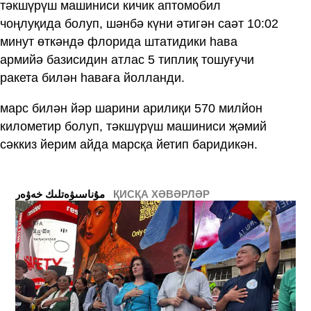
тәкшүрүш машиниси кичик аптомобил
чоңлуқида болуп, шәнбә күни әтигән саәт 10:02
минут өткәндә флорида штатидики һава
армийә базисидин атлас 5 типлиқ тошуғучи
ракета билән һаваға йолланди.
марс билән йәр шарини арилиқи 570 милйон
километир болуп, тәкшүрүш машиниси җәмий
сәккиз йерим айда марсқа йетип баридикән.
ҚИСҚА ХӘВӘРЛӘР
ﻣﯘﻧﺎﺳﯩﯟﻩﺗﻠﯩﻚ ﺧﻪﯞﻩﺭ