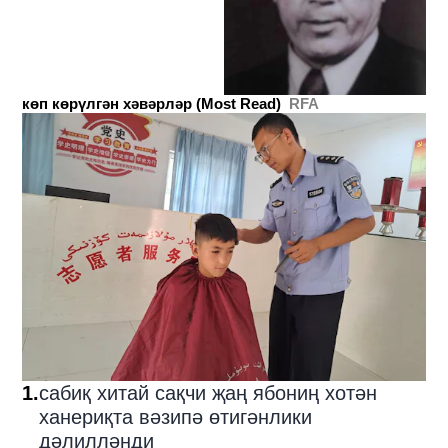
көп көрүлгән хәвәрләр (Most Read)
RFA
1
.
сабиқ хитай сақчи җаң ябониң хотән
ханериқта вәзипә өтигәнлики
дәлилләнди