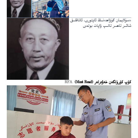
«سۇلايمان گۇۋاھ»نىڭ ئاپتورى، ئاتاقلىق
شائىر تاھىر تالىپ ۋاپات بولدى
كۆپ كۆرۈلگەن خەۋەرلەر (Most Read)
RFA