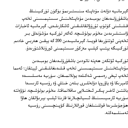
گېرمانىيە دۆلەت مۇداپىئە مىنىستىرىمۇ بۈگۈن تۈركىيىنىڭ
باشقۇرۇلىدىغان بومبىدىن مۇداپىئەلىنىش سىستېمىسىنى تەلەپ
قىلىشىنى كۈتۈپ تۇرۇۋاتقانلىقىنى ئاشكارىلىدى. گېرمانىيە ئاخبارات
ۋاسىتىلىرىدىن مەلۇم بولۇشىچە، ئەگەر تۈركىيە مۇشۇنداق بىر
تەلەپنى ئوتتۇرىغا قويسا، گېرمانىيىدىن 200 گە يېقىن ھەربىي خادىم
تۈركىيىگە يېتىپ كېلىپ مەزكۇر سىستېمىنى ئورۇنلاشتۇرىدۇ.
تۈركىيە ئۆتكەن ھەپتە ناتودىن باشقۇرۇلىدىغان بومبىدىن
مۇداپىئەلىنىش سىستېمىسىنى تەلەپ قىلىدىغانلىقىنى ئېيتقان؛ ئەمما
تەلەپ تېخى رەسمىي شەكىلدە يوللانمىغان. سۈرىيە مەسىلىسىدە
ئامېرىكا ۋە ياۋروپا دۆلەتلىرى بىلەن خىتاي ۋە رۇسىيە ئارىسىدا
باشتىن ئاخىر پىكىر ئىختىلاپى ساقلانماقتا. مەلۇم بولۇشىچە، نۆۋەتتە
سۈرىيە ئارمىيىسىنىڭ ئىسيانچىلارغا قارىتا ئېلىپ بېرىۋاتقان ھاۋا
ھۇجۇملىرىدا قوللىنىلغان قوراللارنىڭ كۆپىنچىسىنى رۇسىيە
تەمىنلىمەكتە.