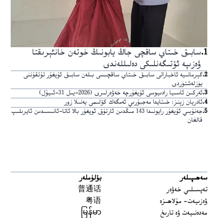
1
.
سابىق خىتاي ساقچى جاڭ يابونىڭ خوتەن خانئېرىقتا
ۋەزىپە ئۆتىگەنلىكى دەلىللەندى
2
.
گېرمانىيە ئاخباراتى سابىق خىتاي ساقچىسى بىلەن سابىق ئۇيغۇر تۇتقۇننى
يۈزلەشتۈردى
3
.
ئەركىن ئاسىيا رادىيوسى ئۇيغۇرچە خەۋەرلىرى (2026-يىل 31-ئىيۇل)
4
.
ئادريان زېنز: خىتايدا مەجبۇرىي ئەمگەك كۆلىمى يەنىلا زور
5
.
جەنۇبىي ئۇيغۇر رايونىدا 143 مىڭدىن ئارتۇق ئويغۇر بالا ئاتا-ئانىسىدىن ئايرىلىپ
قالغان
سەھىپىلەر
بۆلۈملەر
تەپسىلىي خەۋەر
普通话
ۋەزىيەت- مۇلاھىزە
粤语
مەدەنىيەت ۋە تارىخ
မြန်မာ