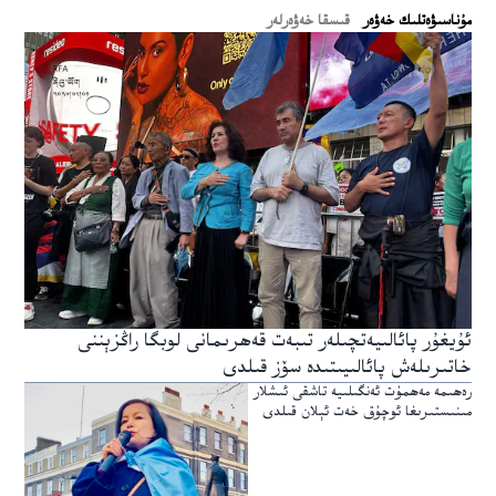
ﻣﯘﻧﺎﺳﯩﯟﻩﺗﻠﯩﻚ ﺧﻪﯞﻩﺭ
قىسقا خەۋەرلەر
ئۇيغۇر پائالىيەتچىلەر تىبەت قەھرىمانى لوبگا راڭزېننى
خاتىرىلەش پائالىيىتىدە سۆز قىلدى
رەھىمە مەھمۇت ئەنگىلىيە تاشقى ئىشلار
مىنىستىرىغا ئوچۇق خەت ئېلان قىلدى