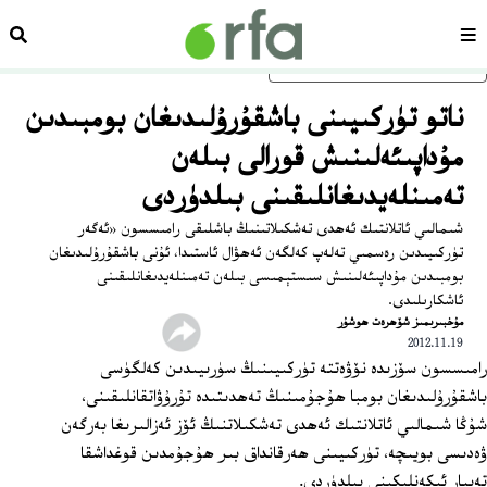
سەھىپە
ئىزد
ئاساسلىق مەزمۇنغا ئاتلاڭ
ناتو تۈركىيىنى باشقۇرۇلىدىغان بومبىدىن
مۇداپىئەلىنىش قورالى بىلەن
تەمىنلەيدىغانلىقىنى بىلدۈردى
شىمالىي ئاتلانتىك ئەھدى تەشكىلاتىنىڭ باشلىقى رامىسسون «ئەگەر
تۈركىيىدىن رەسمىي تەلەپ كەلگەن ئەھۋال ئاستىدا، ئۇنى باشقۇرۇلىدىغان
بومبىدىن مۇداپىئەلىنىش سىستېمىسى بىلەن تەمىنلەيدىغانلىقىنى
ئاشكارىلىدى.
مۇخبىرىمىز شۆھرەت ھوشۇر
2012.11.19
رامىسسون سۆزىدە نۆۋەتتە تۈركىيىنىڭ سۈرىيىدىن كەلگۈسى
باشقۇرۇلىدىغان بومبا ھۇجۇمىنىڭ تەھدىتىدە تۇرۇۋاتقانلىقىنى،
شۇڭا شىمالىي ئاتلانتىك ئەھدى تەشكىلاتنىڭ ئۆز ئەزالىرىغا بەرگەن
ۋەدىسى بويىچە، تۈركىيىنى ھەرقانداق بىر ھۇجۇمدىن قوغداشقا
تەييار ئىكەنلىكىنى بىلدۈردى.