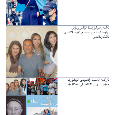
ئەكبەر شۈكۈرنىڭ ئۆلتۈرۈلۈش
دېلوسىنىڭ بىر قىسىم تەپسىلاتلىرى
ئاشكارىلاندى
ئەركىن ئاسىيا رادىيوسى ئۇيغۇرچە
خەۋەرلىرى (2026-يىلى 7-ئاۋغۇست)