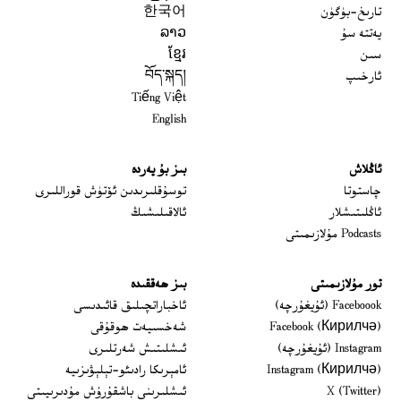
تارىخ-بۈگۈن
한국어
يەتتە سۇ
ລາວ
سىن
ខ្មែរ
ئارخىپ
བོད་སྐད།
Tiếng Việt
English
ئاڭلاش
بىز بۇ يەردە
 window
چاستوتا
توسۇقلىرىدىن ئۆتۈش قوراللىرى
ئاڭلىتىشلار
ئالاقىلىشىڭ
Podcasts مۇلازىمىتى
تور مۇلازىمىتى
بىز ھەققىدە
Opens in new window
Faceboook (ئۇيغۇرچە)
ئاخباراتچىلىق قائىدىسى
Opens in new window
Facebook (Кирилчә)
شەخسىيەت ھوقۇقى
Opens in new window
Instagram (ئۇيغۇرچە)
ئىشلىتىش شەرتلىرى
Opens in new window
Instagram (Кирилчә)
ئامېرىكا رادىئو-تېلېۋىزىيە
window
Opens in new window
X (Twitter)
ئىشلىرىنى باشقۇرۇش مۇدىرىيىتى