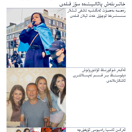
خاتىرىلەش پائالىيىتىدە سۆز قىلدى
رەھىمە مەھمۇت ئەنگىلىيە تاشقى ئىشلار
مىنىستىرىغا ئوچۇق خەت ئېلان قىلدى
ئەكبەر شۈكۈرنىڭ ئۆلتۈرۈلۈش
دېلوسىنىڭ بىر قىسىم تەپسىلاتلىرى
ئاشكارىلاندى
ئەركىن ئاسىيا رادىيوسى ئۇيغۇرچە