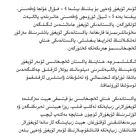
ئۆمەر ئۇيغۇر ۋەخپى بۇ يىلنىڭ بېشىدا 4 - فىۋرال غۇلجا ۋەقەسىنى،
يېقىندا يەنە 5 - ئىيۇل ئۈرۈمچى ۋەقەسىنى خاتىرىلەپ پائالىيەت
ئۆتكۈزگەن. پاكىستاندىكى ئۇيغۇر جامائىتىدىن ئىگىلىگەن
مەلۇماتلىرىمىزغا قارىغاندا، پاكىستاندىكى ئۇيغۇر ياشلىرىنىڭ مەزكۇر
تەشكىلاتنىڭ ئەتراپىغا يىغىلىشى، پاكىستاندىكى خىتاي
ئەلچىخانىسىمۇ ھەرىكەتكە كەلتۈرگەن.
ئىگىلىشىمىزچە، خىتاينىڭ پاكىستان ئەلچىخانىسى ئۆمەر ئۇيغۇر
ۋەخپىنىڭ پائالىيەتلىرىنى دىپلوماتىك يوللار ئارقىلىق چەكلىگەندىن
باشقا، تۈرلۈك ئىجتىمائىي ۋە تەشۋىقات ۋاستىلىرى ئارقىلىقمۇ
توسۇشقا ئۇرۇنماقتا.
پاكىستاندىكى خىتاي ئەلچىخانىسى بۇ قېتىمقى ھېيت مەزگىلىدە
ئۇيغۇرلارنى زىياپەتكە تەكلىپ قىلىپ، روزا ھېيتىنى تەبرىكلىگەن ۋە
ئۆزلىرىنىڭ ئۇيغۇرلار ئۈچۈن خىتايچە مەكتەپ ئېچىپ
بېرىدىغانلىقىنى ئۇقتۇرغان. ھېيت زىياپىتىگە ئاز ساندا ئۇيغۇرلار
قاتناشقان. زىياپەتكە قاتناشقۇچىلارنىڭ ئۆمەر ئۇيغۇر ۋەخپى بىلەن