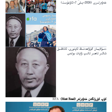
خەۋەرلىرى (2026-يىلى 7-ئاۋغۇست)
«سۇلايمان گۇۋاھ»نىڭ ئاپتورى، ئاتاقلىق
شائىر تاھىر تالىپ ۋاپات بولدى
كۆپ كۆرۈلگەن خەۋەرلەر (Most Read)
RFA