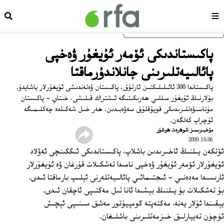
سەھىپە
ئىزد
ئاساسلىق مەزمۇنغا ئاتلاڭ
پاكىستاندىكى ئۆمەر ئۇيغۇر ۋەخپى
پائالىيەتلىرىنى جانلاندۇرماقتا
پاكىستاندا 300 ئائىلىلىكتىن ئارتۇق، پاكىستان ۋەتەندىشى ئۇيغۇرلار ياشايدۇ.
بۇلارنىڭ ئۇيغۇر مىللىي ھەرىكىتىگە ئىشتراك قىلىشى، خىتاي - پاكىستان
مۇناسىۋەتلىرىدىكى قويۇقلۇق سەۋەبىدىن، ھەر خىل شەكىلدە چەكلىمىگە
ئۇچراپ كەلگەن.
ﻣﯘﺧﺒﯩﺮﯨﻤﯩﺰ ﺷﻮﻫﺮﻩﺕ ﻫﻮﺷﯘﺭ
2009.10.06
ئۆتكەن يىلنىڭ ئاخىرىدىن باشلاپ، پاكىستاندىكى ئىككىنچى ئەۋلاد
ئۇيغۇرلار ئۆمەر ئۇيغۇر ۋەخپى نامىدا تەشكىلات قۇرغان ۋە ئۇيغۇرلار
ئارىسىدا مەدەنىي - ئىجتىمائىي پائالىيەتلەرنى ئېلىپ بارماقتا ئىدى.
بۇ تەشكىلات بۇ يىلنىڭ بېشىدا ئانا تىل مەكتىپى ئاچقان ئىدى.
يېقىندا ئۇلار يەنە، مەكتەپتە كومپيۇتور مەشق سىنىپى ئېچىش
ئۈچۈن تەييارلىق خىزمەتلىرىنى باشلىغان.