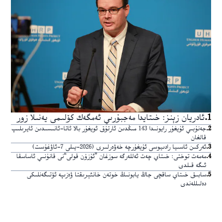
1
.
ئادريان زېنز: خىتايدا مەجبۇرىي ئەمگەك كۆلىمى يەنىلا زور
2
.
جەنۇبىي ئۇيغۇر رايونىدا 143 مىڭدىن ئارتۇق ئويغۇر بالا ئاتا-ئانىسىدىن ئايرىلىپ
قالغان
3
.
ئەركىن ئاسىيا رادىيوسى ئۇيغۇرچە خەۋەرلىرى (2026-يىلى 7-ئاۋغۇست)
4
.
مەمەت توختى: خىتاي چەت ئەللەرگە سوزغان ”ئۇزۇن قولى“نى قانۇنىي ئاساسقا
ئىگە قىلدى
5
.
سابىق خىتاي ساقچى جاڭ يابونىڭ خوتەن خانئېرىقتا ۋەزىپە ئۆتىگەنلىكى
دەلىللەندى