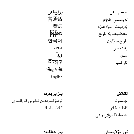
سەھىپىلەر
بۆلۈملەر
تەپسىلىي خەۋەر
普通话
ۋەزىيەت- مۇلاھىزە
粤语
مەدەنىيەت ۋە تارىخ
မြန်မာ
تارىخ-بۈگۈن
한국어
يەتتە سۇ
ລາວ
سىن
ខ្មែរ
ئارخىپ
བོད་སྐད།
Tiếng Việt
English
ئاڭلاش
بىز بۇ يەردە
 window
چاستوتا
توسۇقلىرىدىن ئۆتۈش قوراللىرى
ئاڭلىتىشلار
ئالاقىلىشىڭ
Podcasts مۇلازىمىتى
تور مۇلازىمىتى
بىز ھەققىدە