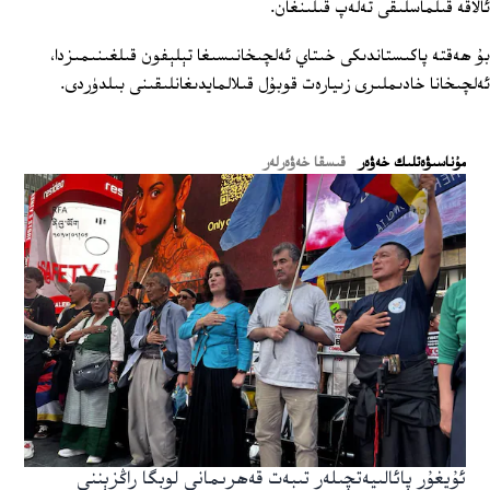
ئالاقە قىلماسلىقى تەلەپ قىلىنغان.
بۇ ھەقتە پاكىستاندىكى خىتاي ئەلچىخانىسىغا تېلېفون قىلغىنىمىزدا،
ئەلچىخانا خادىملىرى زىيارەت قوبۇل قىلالمايدىغانلىقىنى بىلدۈردى.
ﻣﯘﻧﺎﺳﯩﯟﻩﺗﻠﯩﻚ ﺧﻪﯞﻩﺭ
قىسقا خەۋەرلەر
ئۇيغۇر پائالىيەتچىلەر تىبەت قەھرىمانى لوبگا راڭزېننى