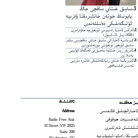
1
.
سابىق خىتاي ساقچى جاڭ
يابونىڭ خوتەن خانئېرىقتا ۋەزىپە
ئۆتىگەنلىكى دەلىللەندى
2
.
ئەركىن ئاسىيا رادىيوسى ئۇيغۇرچە خەۋەرلىرى
(2026-يىل 31-ئىيۇل)
3
.
گېرمانىيە ئاخباراتى سابىق خىتاي ساقچىسى بىلەن
سابىق ئۇيغۇر تۇتقۇننى يۈزلەشتۈردى
4
.
ئادريان زېنز: خىتايدا مەجبۇرىي ئەمگەك كۆلىمى
يەنىلا زور
5
.
ئامېرىكىدا خىتاي زىيانكەشلىكى خاتىرە سارىيى
تەسىس قىلىنماقچى
ئالاقىلىشىڭ
ىز ھەققىدە
Ope
اخباراتچىلىق قائىدىسى
Address
Open
ەخسىيەت ھوقۇقى
Radio Free Asia
2025 M Street NW
Op
ىشلىتىش شەرتلىرى
Suite 300
Opens
امېرىكا رادىئو-تېلېۋىزىيە