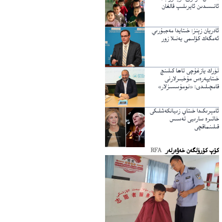
ئانىسىدىن ئايرىلىپ قالغان
ئادريان زېنز: خىتايدا مەجبۇرىي
ئەمگەك كۆلىمى يەنىلا زور
تۈرك يازغۇچى تاھا كىلىنچ
خىتايپەرەس مۇخبىرلارنى
قامچىلىدى: «نومۇسسىزلار»
ئامېرىكىدا خىتاي زىيانكەشلىكى
خاتىرە سارىيى تەسىس
قىلىنماقچى
كۆپ كۆرۈلگەن خەۋەرلەر
RFA