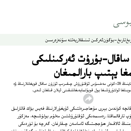
ىخ
تارىخ-بۈگۈن
ئەركىن تىنىقلار
يەتتە سۇ
نەزەر
سىن
اقال-بۇرۇت ئەركىنلىكى
ا يېتىپ بارالمىغان
پوسكام ناھىيىلىك قاتناش بېكىتى بۇلتۇر 9-ئاينىڭ 28-كۈنى مەخسۇس ئۇقتۇرۇش چىقىرىپ ئۇزۇن ساقال قويغانلارنىڭ ۋە
وبىلغا ئولتۇرۇشىغا يول قويۇلمايدىغانلىقىنى ئېلان قىلغان ئىدى.
نچە كۈندىن بېرى مۇھاجىرەتتىكى ئۇيغۇرلارنىڭ فەيس بۆك قاتارلىق
ۈپ تارقالماقتا. رەسىمدىكى ئۇقتۇرۇشتىن مەلۇم بولۇشىچە، مەزكۇر
نىڭ ئالاقىدار ھۆججىتىگە ئاساسەن چىقارغان. گەرچە بۇ تۈردىكى