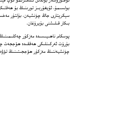
ئۇقتۇرۇشلار بۇندىن ئىلگىرىمۇ كۆپ قېتىم
بولسىمۇ، ئۇيغۇربىز تورىنىڭ بۇ ھەقتىكى 
سېكرېتارى جاڭ چۈنشيەن، بۇلتۇر مەخ
بىكار قىلىشنى بۇيرۇغان.
پوسكام ناھىيىسىدە مەزكۇر چەكلىمىنىڭ 
بۇرۇت ئەركىنلىكى ھەققىدە ھۆججەت چۈشۈ
چۈنشيەننىڭ مەزكۇر ھۆججىتىنىڭ تۆۋەندە 