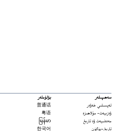
سەھىپىلەر
بۆلۈملەر
تەپسىلىي خەۋەر
普通话
ۋەزىيەت- مۇلاھىزە
粤语
مەدەنىيەت ۋە تارىخ
မြန်မာ
تارىخ-بۈگۈن
한국어