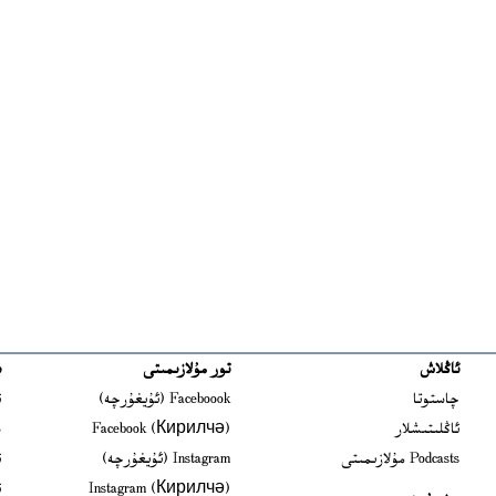
ئاڭلاش
تور مۇلازىمىتى
ب
ns in new window
چاستوتا
Faceboook (ئۇيغۇرچە)
ئ
s in new window
ئاڭلىتىشلار
Facebook (Кирилчә)
ش
ens in new window
Podcasts مۇلازىمىتى
Instagram (ئۇيغۇرچە)
ئ
 in new window
Instagram (Кирилчә)
ئ