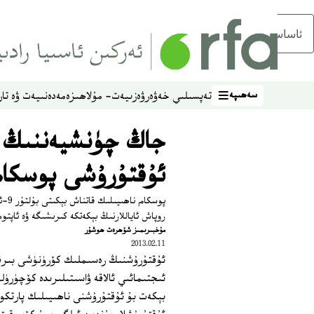
ئاساسلىق مەزمۇنغا ئاتلاڭ
سەھىپە
تەپسىلىي خەۋەر
ۋەزىيەت- مۇلاھىزە
مەدەنىيەت ۋە تار
سەھىپە
جاڭ چۈنشيەننىڭ س
ئۇقتۇرۇشى پوسكامغ
روپاش ئاياللارنىڭ بېكەتكە كىرىشىگە ۋە ئاپتوم
مۇخبىرىمىز شۆھرەت ھوشۇر
2013.02.11
ئۇقتۇرۇشنىڭ رەسىملىك كۆرۈنۈشى بىرقا
ئىجتىمائىي ئالاقە ۋاسىتىلىرىدە كۆچۈرۈل
بېكەت بۇ ئۇقتۇرۇشنى ناھىيىلىك پارتكوم