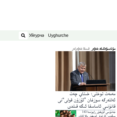
Уйғурчә
Uyghurche
ئىزدەش
ﻣﯘﻧﺎﺳﯩﯟﻩﺗﻠﯩﻚ ﺧﻪﯞﻩﺭ
قىسقا خەۋەرلەر
مەمەت توختى: خىتاي چەت
ئەللەرگە سوزغان ”ئۇزۇن قولى“نى
قانۇنىي ئاساسقا ئىگە قىلدى
جەنۇبىي ئۇيغۇر رايونىدا 143
مىڭدىن ئارتۇق ئويغۇر بالا ئاتا-