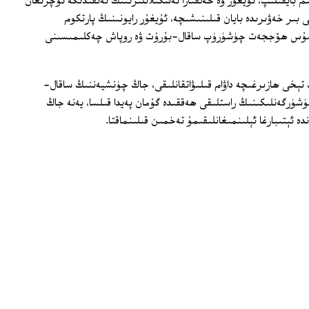
 بايقىلىپ، ئۇيغۇر ۋە خەلقئارا تەشكىلاتلىرىنىڭ تەنقىدىگە ئۇچرىغان
بىر خەۋىرىدە بايان قىلىنىشىچە، ئۇيغۇر رايونىنىڭ پارتكوم
سۇس ھۆججەت چۈشۈرۈپ ساقال-بۇرۇت ۋە روپاش چەكلىمىسىنى
تېخى ھازىرغىچە داۋام قىلىۋاتقانلىقى، جاڭ چۈنشيەننىڭ ساقال-
رگەنلىكىنىڭ راستلىقى ھەققىدە گۇمان پەيدا قىلسا، يەنە جاڭ
ئېتىبارغا ئېلىنمىغانلىقىمۇ تەخمىن قىلىنماقتا.