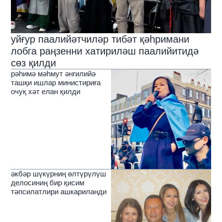
уйғур паалийәтчиләр тибәт қәһримани
лобга раңзенни хатириләш паалийитидә
сөз қилди
рәһимә мәһмут әнгилийә
ташқи ишлар министириға
очуқ хәт елан қилди
әкбәр шүкүрниң өлтүрүлүш
делосиниң бир қисим
тәпсилатлири ашкариланди