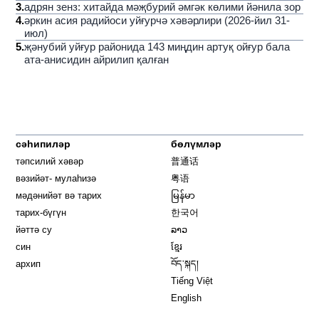
3
.
адрян зенз: хитайда мәҗбурий әмгәк көлими йәнила зор
4
.
әркин асия радийоси уйғурчә хәвәрлири (2026-йил 31-
июл)
5
.
җәнубий уйғур районида 143 миңдин артуқ ойғур бала
ата-анисидин айрилип қалған
сәһипиләр
бөлүмләр
тәпсилий хәвәр
普通话
вәзийәт- мулаһизә
粤语
мәдәнийәт вә тарих
မြန်မာ
тарих-бүгүн
한국어
йәттә су
ລາວ
син
ខ្មែរ
архип
བོད་སྐད།
Tiếng Việt
English