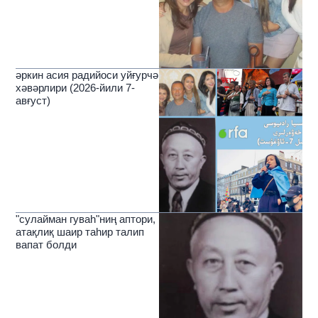
әркин асия радийоси уйғурчә
хәвәрлири (2026-йили 7-
авғуст)
"сулайман гуваһ"ниң аптори,
атақлиқ шаир таһир талип
вапат болди