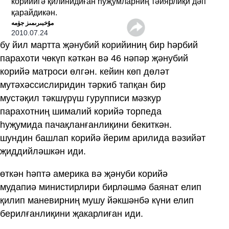
корийигә қилинидиған һуҗумларниң тәйярлиқи дәп
қарайдикән.
ﻣﯘﺧﺒﯩﺮﯨﻤﯩﺰ ﺟﯜﻣﻪ
2010.07.24
бу йил мартта җәнубий корийиниң бир һәрбий
парахоти чөкүп кәткән вә 46 нәпәр җәнубий
корийә матроси өлгән. кейин көп дөләт
мутәхәссислиридин тәркиб тапқан бир
мустәқил тәкшүрүш гурупписи мәзкур
парахотниң шималий корийә торпеда
һуҗумида пачақланғанлиқини бекиткән.
шундин башлап корийә йерим арилида вәзийәт
җиддийләшкән иди.
өткән һәптә америка вә җәнуби корийә
мудапиә министирлири бирләшмә баянат елип
қилип маневирниң мушу йәкшәнбә күни елип
берилғанлиқини җакарлиған иди.