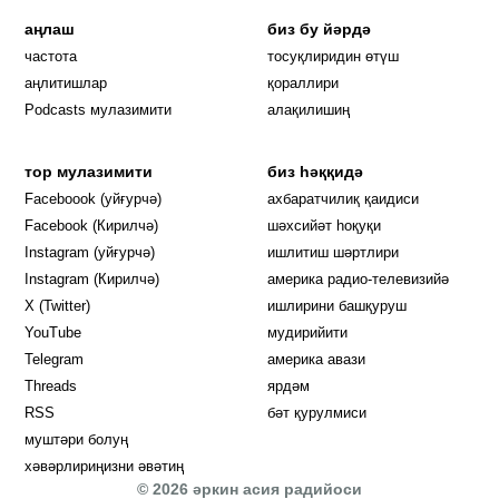
аңлаш
биз бу йәрдә
частота
тосуқлиридин өтүш
Opens in new window
аңлитишлар
қораллири
Podcasts мулазимити
алақилишиң
тор мулазимити
биз һәққидә
Opens in new window
Faceboook (уйғурчә)
ахбаратчилиқ қаидиси
Opens in new window
Facebook (Кирилчә)
шәхсийәт һоқуқи
Opens in new window
Instagram (уйғурчә)
ишлитиш шәртлири
Opens in new window
Instagram (Кирилчә)
америка радио-телевизийә
Opens in new window
X (Twitter)
ишлирини башқуруш
Opens in new window
Opens in new window
YouTube
мудирийити
Opens in new window
Opens in new windo
Telegram
америка авази
Opens in new window
Threads
ярдәм
RSS
бәт қурулмиси
муштәри болуң
хәвәрлириңизни әвәтиң
© 2026 әркин асия радийоси