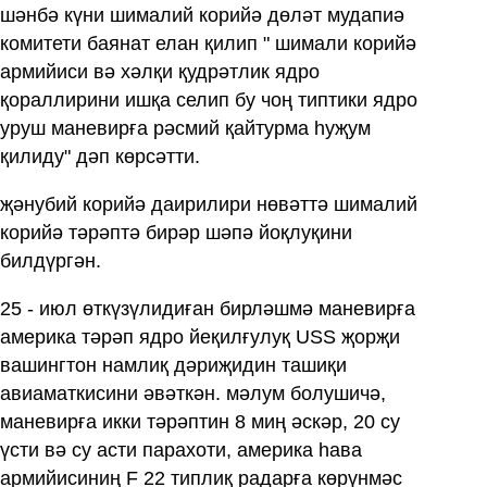
шәнбә күни шималий корийә дөләт мудапиә
комитети баянат елан қилип " шимали корийә
армийиси вә хәлқи қудрәтлик ядро
қораллирини ишқа селип бу чоң типтики ядро
уруш маневирға рәсмий қайтурма һуҗум
қилиду" дәп көрсәтти.
җәнубий корийә даирилири нөвәттә шималий
корийә тәрәптә бирәр шәпә йоқлуқини
билдүргән.
25 - июл өткүзүлидиған бирләшмә маневирға
америка тәрәп ядро йеқилғулуқ USS җорҗи
вашингтон намлиқ дәриҗидин ташиқи
авиаматкисини әвәткән. мәлум болушичә,
маневирға икки тәрәптин 8 миң әскәр, 20 су
үсти вә су асти парахоти, америка һава
армийисиниң F 22 типлиқ радарға көрүнмәс