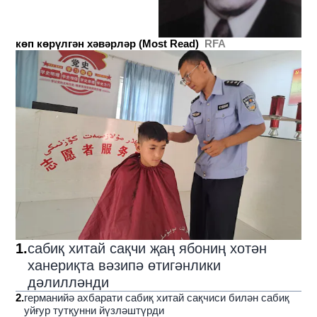
көп көрүлгән хәвәрләр (Most Read)
RFA
1
.
сабиқ хитай сақчи җаң ябониң хотән
ханериқта вәзипә өтигәнлики
дәлилләнди
2
.
германийә ахбарати сабиқ хитай сақчиси билән сабиқ
уйғур тутқунни йүзләштүрди