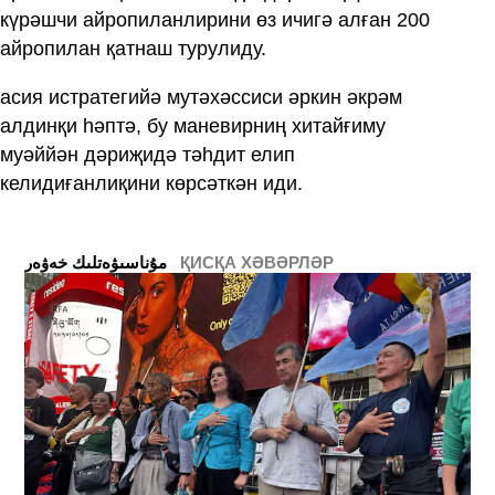
күрәшчи айропиланлирини өз ичигә алған 200
айропилан қатнаш турулиду.
асия истратегийә мутәхәссиси әркин әкрәм
алдинқи һәптә, бу маневирниң хитайғиму
муәййән дәриҗидә тәһдит елип
келидиғанлиқини көрсәткән иди.
ҚИСҚА ХӘВӘРЛӘР
ﻣﯘﻧﺎﺳﯩﯟﻩﺗﻠﯩﻚ ﺧﻪﯞﻩﺭ