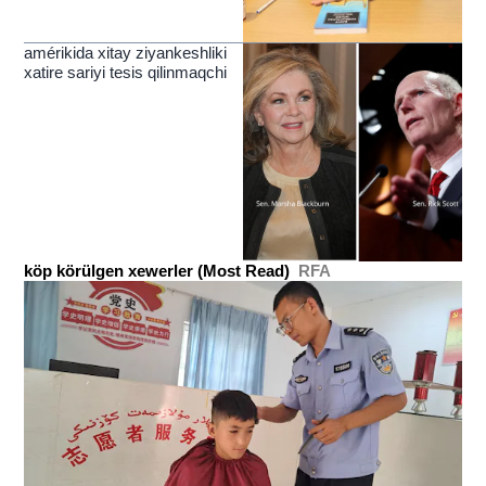
amérikida xitay ziyankeshliki
xatire sariyi tesis qilinmaqchi
köp körülgen xewerler (Most Read)
RFA