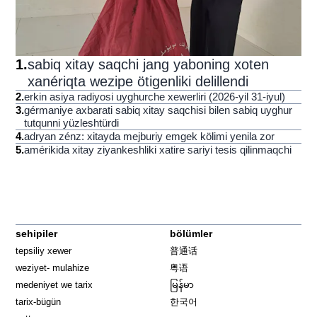
1
.
sabiq xitay saqchi jang yaboning xoten
xanériqta wezipe ötigenliki delillendi
2
.
erkin asiya radiyosi uyghurche xewerliri (2026-yil 31-iyul)
3
.
gérmaniye axbarati sabiq xitay saqchisi bilen sabiq uyghur
tutqunni yüzleshtürdi
4
.
adryan zénz: xitayda mejburiy emgek kölimi yenila zor
5
.
amérikida xitay ziyankeshliki xatire sariyi tesis qilinmaqchi
sehipiler
bölümler
tepsiliy xewer
普通话
weziyet- mulahize
粤语
medeniyet we tarix
မြန်မာ
tarix-bügün
한국어