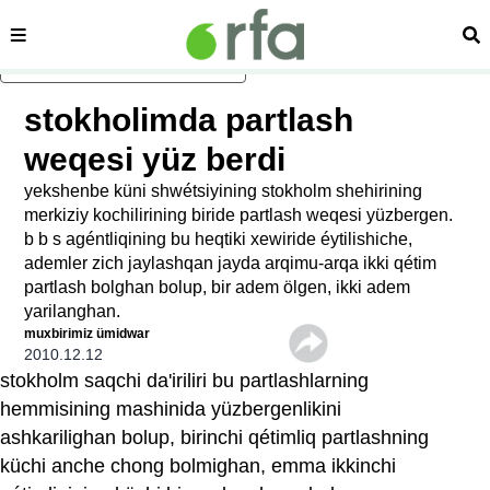
sehipe
izd
asasliq mezmungha atlang
stokholimda partlash
weqesi yüz berdi
yekshenbe küni shwétsiyining stokholm shehirining
merkiziy kochilirining biride partlash weqesi yüzbergen.
b b s agéntliqining bu heqtiki xewiride éytilishiche,
ademler zich jaylashqan jayda arqimu-arqa ikki qétim
partlash bolghan bolup, bir adem ölgen, ikki adem
yarilanghan.
muxbirimiz ümidwar
2010.12.12
stokholm saqchi da'iriliri bu partlashlarning
hemmisining mashinida yüzbergenlikini
ashkarilighan bolup, birinchi qétimliq partlashning
küchi anche chong bolmighan, emma ikkinchi