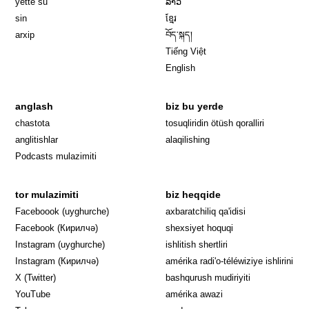
yette su
ລາວ
sin
ខ្មែរ
arxip
བོད་སྐད།
Tiếng Việt
English
anglash
biz bu yerde
Opens in 
chastota
tosuqliridin ötüsh qoralliri
anglitishlar
alaqilishing
Podcasts mulazimiti
tor mulazimiti
biz heqqide
Opens in new window
Faceboook (uyghurche)
axbaratchiliq qa'idisi
Opens in new window
Facebook (Кирилчә)
shexsiyet hoquqi
Opens in new window
Instagram (uyghurche)
ishlitish shertliri
Opens in new window
Instagram (Кирилчә)
amérika radi'o-téléwiziye ishlirini
Opens in new window
Opens in new
X (Twitter)
bashqurush mudiriyiti
Opens in new window
Opens in new window
YouTube
amérika awazi
Opens in new window