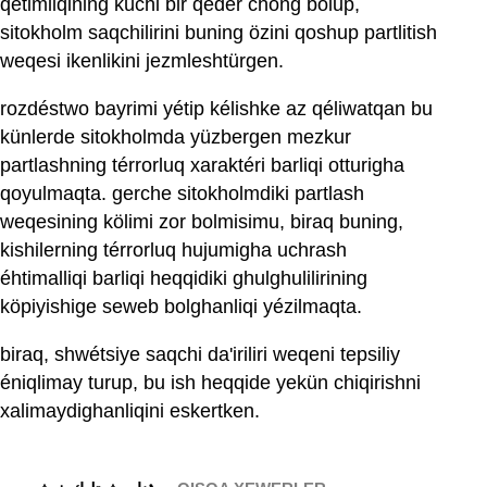
qétimliqining küchi bir qeder chong bolup,
sitokholm saqchilirini buning özini qoshup partlitish
weqesi ikenlikini jezmleshtürgen.
rozdéstwo bayrimi yétip kélishke az qéliwatqan bu
künlerde sitokholmda yüzbergen mezkur
partlashning térrorluq xaraktéri barliqi otturigha
qoyulmaqta. gerche sitokholmdiki partlash
weqesining kölimi zor bolmisimu, biraq buning,
kishilerning térrorluq hujumigha uchrash
éhtimalliqi barliqi heqqidiki ghulghulilirining
köpiyishige seweb bolghanliqi yézilmaqta.
biraq, shwétsiye saqchi da'iriliri weqeni tepsiliy
éniqlimay turup, bu ish heqqide yekün chiqirishni
xalimaydighanliqini eskertken.