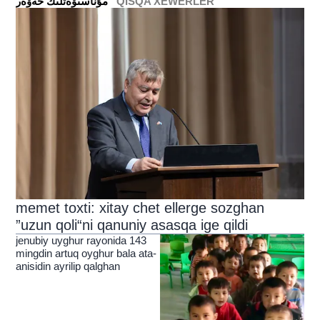
QISQA XEWERLER
ﻣﯘﻧﺎﺳﯩﯟﻩﺗﻠﯩﻚ ﺧﻪﯞﻩﺭ
memet toxti: xitay chet ellerge sozghan
”uzun qoli“ni qanuniy asasqa ige qildi
jenubiy uyghur rayonida 143
mingdin artuq oyghur bala ata-
anisidin ayrilip qalghan