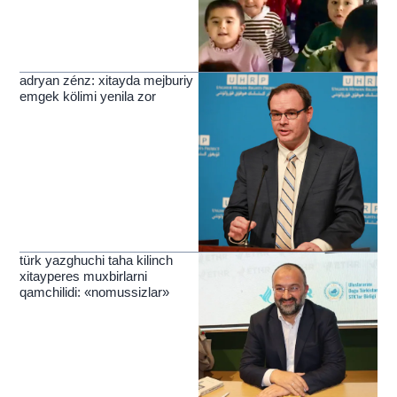
adryan zénz: xitayda mejburiy
emgek kölimi yenila zor
türk yazghuchi taha kilinch
xitayperes muxbirlarni
qamchilidi: «nomussizlar»