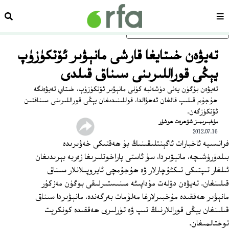
سەھىپە
ئىزد
ئاساسلىق مەزمۇنغا ئاتلاڭ
تەيۋەن خىتايغا قارشى مانېۋىر ئۆتكۈزۈپ
يېڭى قوراللىرىنى سىناق قىلدى
تەيۋەن بۈگۈن يەنى دۈشەنبە كۈنى مانېۋىر ئۆتكۈزۈپ، خىتاي تەيۋەنگە
ھۇجۇم قىلىپ قالغان ئەھۋالدا، قوللىنىدىغان يېڭى قوراللىرىنى سىناقتىن
ئۆتكۈزگەن.
مۇخبىرىمىز شۆھرەت ھوشۇر
2012.07.16
فرانسىيە ئاخبارات ئاگېنتلىقىنىڭ بۇ ھەقتىكى خەۋىرىدە
بىلدۈرۈشىچە، مانېۋىردا، سۇ ئاستى پاراخوتلىرىغا زەربە بېرىدىغان
ئىلغار تىپتىكى تىكئۇچارلار ۋە ھۇجۇمچى ئايروپىلانلار سىناق
قىلىنغان. تەيۋەن دۆلەت مۇداپىئە مىنىستىرلىقى بۈگۈن مەزكۇر
مانېۋىر ھەققىدە مۇخبىرلارغا مەلۇمات بەرگەندە، مانېۋىردا سىناق
قىلىنغان يېڭى قوراللارنىڭ تىپ ۋە تۈرلىرى ھەققىدە كونكرېت
توختالمىغان.