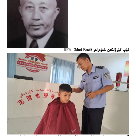
كۆپ كۆرۈلگەن خەۋەرلەر (Most Read)
RFA