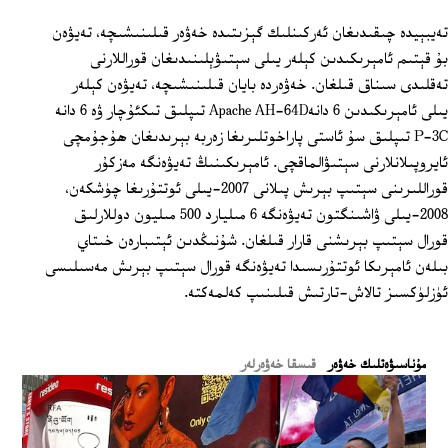
تەيبېيدە چىقىدىغان ئەركىنلىك گېزىتىدە خەۋەر قىلىنىشىچە، تەيۋەن
بۇ قېتىم ئامېرىكىدىن كېلەر يىلى سېتىۋېلىنىدىغان قوراللارنى
تەقلىدى سىناق قىلغان. خەۋەردە بايان قىلىنىشىچە، تەيۋەن كېلەر
يىلى ئامېرىكىدىن 6 دانەApache AH-64D تىپلىق تىكئۇچار ۋە 6 دانە
P-3C تىپلىق سۇ ئاستى پاراخوتلىرىغا زەربە بېرىدىغان ھۇجۇمچى
ئايروپىلانلارنى سېتىۋالماقچى. ئامېرىكىنىڭ تەيۋەنگە مەزكۇر
قوراللىرىنى سېتىپ بېرىش پىلانى 2007-يىلى ئوتتۇرىغا چۈشكەن،
2008-يىلى ۋاشىنگتون تەيۋەنگە 6 مىليارد 500 مىليون دوللارلىق
قورال سېتىپ بېرىشنى قارار قىلغان. شۇنىڭدىن ئېتىبارەن خىتاي
بىلەن ئامېرىكا ئوتتۇرىسىدا تەيۋەنگە قورال سېتىپ بېرىش مەسىلىسى
ئۈزلۈكسىز تالاش-تارتىش قىلىنىپ كەلمەكتە.
ﻣﯘﻧﺎﺳﯩﯟﻩﺗﻠﯩﻚ ﺧﻪﯞﻩﺭ
قىسقا خەۋەرلەر