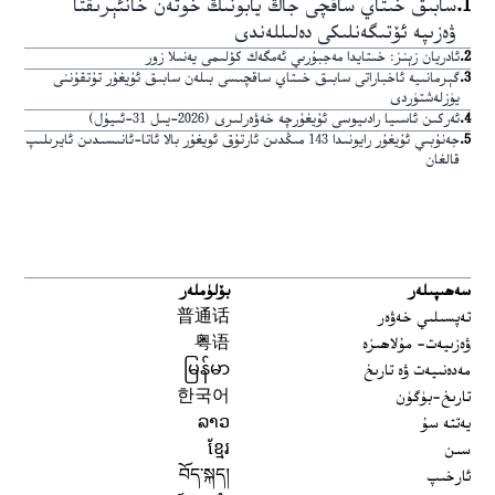
1
.
سابىق خىتاي ساقچى جاڭ يابونىڭ خوتەن خانئېرىقتا
ۋەزىپە ئۆتىگەنلىكى دەلىللەندى
2
.
ئادريان زېنز: خىتايدا مەجبۇرىي ئەمگەك كۆلىمى يەنىلا زور
3
.
گېرمانىيە ئاخباراتى سابىق خىتاي ساقچىسى بىلەن سابىق ئۇيغۇر تۇتقۇننى
يۈزلەشتۈردى
4
.
ئەركىن ئاسىيا رادىيوسى ئۇيغۇرچە خەۋەرلىرى (2026-يىل 31-ئىيۇل)
5
.
جەنۇبىي ئۇيغۇر رايونىدا 143 مىڭدىن ئارتۇق ئويغۇر بالا ئاتا-ئانىسىدىن ئايرىلىپ
قالغان
سەھىپىلەر
بۆلۈملەر
تەپسىلىي خەۋەر
普通话
ۋەزىيەت- مۇلاھىزە
粤语
مەدەنىيەت ۋە تارىخ
မြန်မာ
تارىخ-بۈگۈن
한국어
يەتتە سۇ
ລາວ
سىن
ខ្មែរ
ئارخىپ
བོད་སྐད།