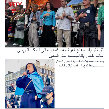
ئۇيغۇر پائالىيەتچىلەر تىبەت قەھرىمانى لوبگا راڭزېننى
خاتىرىلەش پائالىيىتىدە سۆز قىلدى
رەھىمە مەھمۇت ئەنگىلىيە تاشقى ئىشلار
مىنىستىرىغا ئوچۇق خەت ئېلان قىلدى