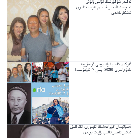
ئەكبەر شۈكۈرنىڭ ئۆلتۈرۈلۈش
دېلوسىنىڭ بىر قىسىم تەپسىلاتلىرى
ئاشكارىلاندى
ئەركىن ئاسىيا رادىيوسى ئۇيغۇرچە
خەۋەرلىرى (2026-يىلى 7-ئاۋغۇست)
«سۇلايمان گۇۋاھ»نىڭ ئاپتورى، ئاتاقلىق
شائىر تاھىر تالىپ ۋاپات بولدى