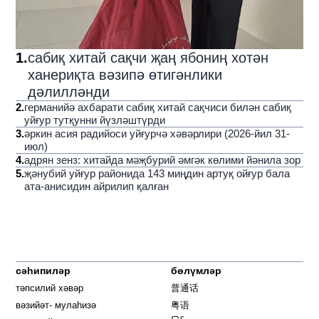
1
.
сабиқ хитай сақчи җаң ябониң хотән
ханериқта вәзипә өтигәнлики
дәлилләнди
2
.
германийә ахбарати сабиқ хитай сақчиси билән сабиқ
уйғур тутқунни йүзләштүрди
3
.
әркин асия радийоси уйғурчә хәвәрлири (2026-йил 31-
июл)
4
.
адрян зенз: хитайда мәҗбурий әмгәк көлими йәнила зор
5
.
җәнубий уйғур районида 143 миңдин артуқ ойғур бала
ата-анисидин айрилип қалған
сәһипиләр
бөлүмләр
тәпсилий хәвәр
普通话
вәзийәт- мулаһизә
粤语