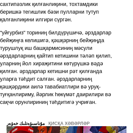
сахтипәзлик қилғанлиқини, тохтамдики
беришкә тегишлик бәзи пулларни тутуп
қалғанлиқини илгири сүргән.
"уйғурбиз" ториниң билдүрүшичә, әрздарлар
бейҗиңға келишигә, қәшқәрниң бейҗиңда
турушлуқ иш башқармисиниң мәсули
әрздарларниң қайтип кетишини тәләп қилип,
уларниң йол хираҗитини көтүрүшкә вәдә
қилған. әрздарлар кетишни рәт қилғанда
уларға тәһдит салған. әрздарларниң
қәшқәрдики аилә тавабиатлири вә уруқ-
туғқанлириму, йәрлик һөкүмәт даирилири вә
сақчи орунлириниң тәһдитигә учриған.
ҚИСҚА ХӘВӘРЛӘР
ﻣﯘﻧﺎﺳﯩﯟﻩﺗﻠﯩﻚ ﺧﻪﯞﻩﺭ