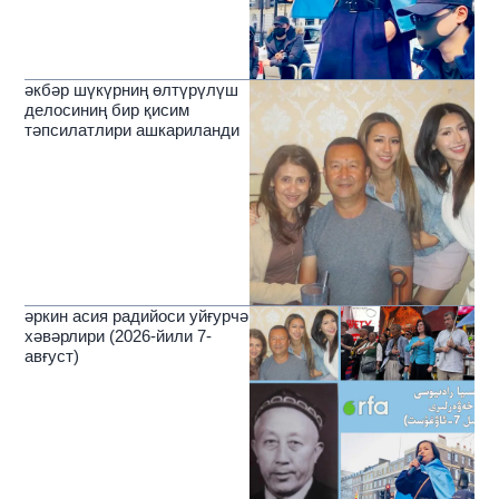
әкбәр шүкүрниң өлтүрүлүш
делосиниң бир қисим
тәпсилатлири ашкариланди
әркин асия радийоси уйғурчә
хәвәрлири (2026-йили 7-
авғуст)