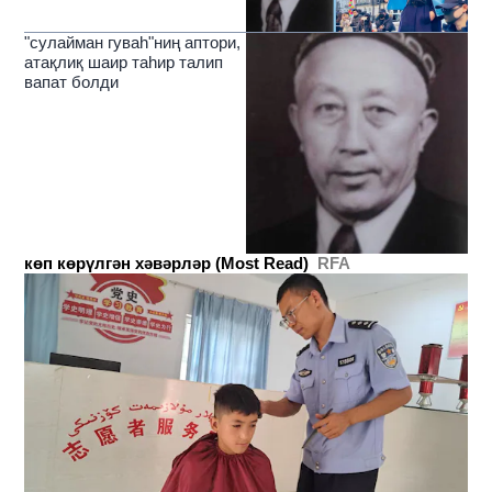
"сулайман гуваһ"ниң аптори,
атақлиқ шаир таһир талип
вапат болди
көп көрүлгән хәвәрләр (Most Read)
RFA