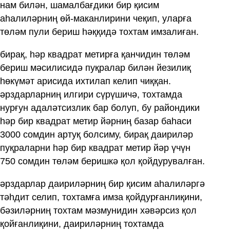
нам билән, шамалбағдики бир қисим
аһалиләрниң өй-маканлирини чеқип, уларға
төләм пули бериш һәққидә тохтам имзалиған.
бирақ, һәр квадрат метирға қанчидин төләм
бериш мәсилисидә пуқралар билән йезилиқ
һөкүмәт арисида ихтилап келип чиққан.
әрздарларниң илгири сүрүшичә, тохтамда
нурғун адаләтсизлик бар болуп, бу райондики
һәр бир квадрат метир йәрниң базар баһаси
3000 сомдин артуқ болсиму, бирақ даириләр
пуқраларни һәр бир квадрат метир йәр үчүн
750 сомдин төләм беришкә қол қойдурувалған.
әрздарлар даириләрниң бир қисим аһалиләргә
тәһдит селип, тохтамға имза қойдурғанлиқини,
бәзиләрниң тохтам мәзмунидин хәвәрсиз қол
қойғанлиқини, даириләрниң тохтамда