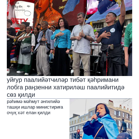
уйғур паалийәтчиләр тибәт қәһримани
лобга раңзенни хатириләш паалийитидә
сөз қилди
рәһимә мәһмут әнгилийә
ташқи ишлар министириға
очуқ хәт елан қилди