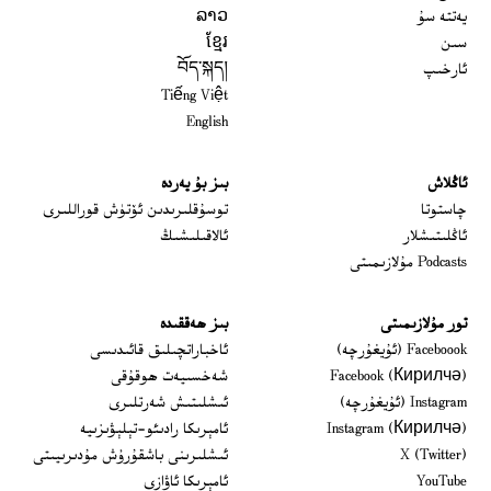
يەتتە سۇ
ລາວ
سىن
ខ្មែរ
ئارخىپ
བོད་སྐད།
Tiếng Việt
English
ئاڭلاش
بىز بۇ يەردە
 window
چاستوتا
توسۇقلىرىدىن ئۆتۈش قوراللىرى
ئاڭلىتىشلار
ئالاقىلىشىڭ
Podcasts مۇلازىمىتى
تور مۇلازىمىتى
بىز ھەققىدە
Opens in new window
Faceboook (ئۇيغۇرچە)
ئاخباراتچىلىق قائىدىسى
Opens in new window
Facebook (Кирилчә)
شەخسىيەت ھوقۇقى
Opens in new window
Instagram (ئۇيغۇرچە)
ئىشلىتىش شەرتلىرى
Opens in new window
Instagram (Кирилчә)
ئامېرىكا رادىئو-تېلېۋىزىيە
window
Opens in new window
X (Twitter)
ئىشلىرىنى باشقۇرۇش مۇدىرىيىتى
Opens in new window
Opens in new window
YouTube
ئامېرىكا ئاۋازى