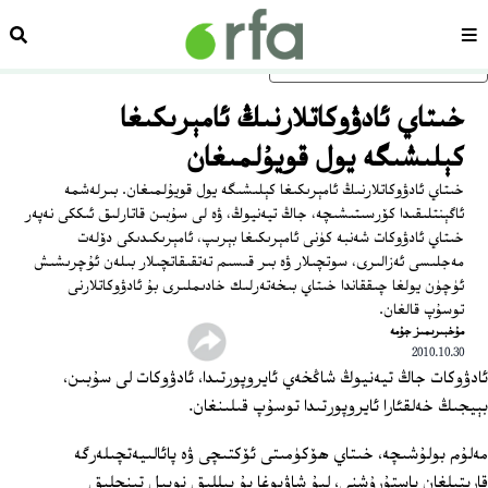
سەھىپە
ئىزد
ئاساسلىق مەزمۇنغا ئاتلاڭ
خىتاي ئادۋوكاتلارنىڭ ئامېرىكىغا
كېلىشىگە يول قويۇلمىغان
خىتاي ئادۋوكاتلارنىڭ ئامېرىكىغا كېلىشىگە يول قويۇلمىغان. بىرلەشمە
ئاگېنتلىقىدا كۆرسىتىشىچە، جاڭ تيەنيوڭ، ۋە لى سۇبىن قاتارلىق ئىككى نەپەر
خىتاي ئادۋوكات شەنبە كۈنى ئامېرىكىغا بېرىپ، ئامېرىكىدىكى دۆلەت
مەجلىسى ئەزالىرى، سوتچىلار ۋە بىر قىسىم تەتقىقاتچىلار بىلەن ئۇچرىشىش
ئۈچۈن يولغا چىققاندا خىتاي بىخەتەرلىك خادىملىرى بۇ ئادۋوكاتلارنى
توسۇپ قالغان.
ﻣﯘﺧﺒﯩﺮﯨﻤﯩﺰ ﺟﯘﻣﻪ
2010.10.30
ئادۋوكات جاڭ تيەنيوڭ شاڭخەي ئايروپورتىدا، ئادۋوكات لى سۇبىن،
بېيجىڭ خەلقئارا ئايروپورتىدا توسۇپ قىلىنغان.
مەلۇم بولۇشىچە، خىتاي ھۆكۈمىتى ئۆكتىچى ۋە پائالىيەتچىلەرگە
قارىتىلغان باستۇرۇشنى، ليۇ شاۋبوغا بۇ يىللىق نوبېل تىنچلىق