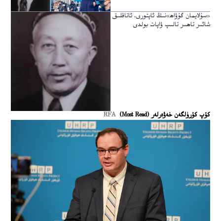
«سۇلايمان گۇۋاھ»نىڭ ئاپتورى، ئاتاقلىق
شائىر تاھىر تالىپ ۋاپات بولدى
كۆپ كۆرۈلگەن خەۋەرلەر (Most Read)
RFA