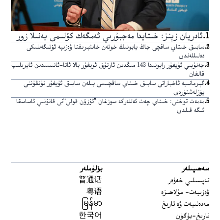
1
.
ئادريان زېنز: خىتايدا مەجبۇرىي ئەمگەك كۆلىمى يەنىلا زور
2
.
سابىق خىتاي ساقچى جاڭ يابونىڭ خوتەن خانئېرىقتا ۋەزىپە ئۆتىگەنلىكى
دەلىللەندى
3
.
جەنۇبىي ئۇيغۇر رايونىدا 143 مىڭدىن ئارتۇق ئويغۇر بالا ئاتا-ئانىسىدىن ئايرىلىپ
قالغان
4
.
گېرمانىيە ئاخباراتى سابىق خىتاي ساقچىسى بىلەن سابىق ئۇيغۇر تۇتقۇننى
يۈزلەشتۈردى
5
.
مەمەت توختى: خىتاي چەت ئەللەرگە سوزغان ”ئۇزۇن قولى“نى قانۇنىي ئاساسقا
ئىگە قىلدى
سەھىپىلەر
بۆلۈملەر
تەپسىلىي خەۋەر
普通话
ۋەزىيەت- مۇلاھىزە
粤语
مەدەنىيەت ۋە تارىخ
မြန်မာ
تارىخ-بۈگۈن
한국어