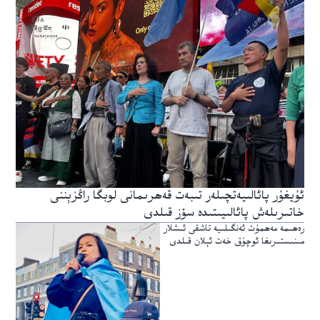
ئۇيغۇر پائالىيەتچىلەر تىبەت قەھرىمانى لوبگا راڭزېننى
خاتىرىلەش پائالىيىتىدە سۆز قىلدى
رەھىمە مەھمۇت ئەنگىلىيە تاشقى ئىشلار
مىنىستىرىغا ئوچۇق خەت ئېلان قىلدى