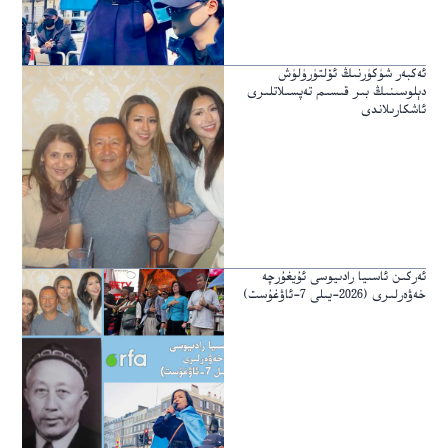
ئەكبەر شۈكۈرنىڭ ئۆلتۈرۈلۈش
دېلوسىنىڭ بىر قىسىم تەپسىلاتلىرى
ئاشكارىلاندى
ئەركىن ئاسىيا رادىيوسى ئۇيغۇرچە
خەۋەرلىرى (2026-يىلى 7-ئاۋغۇست)