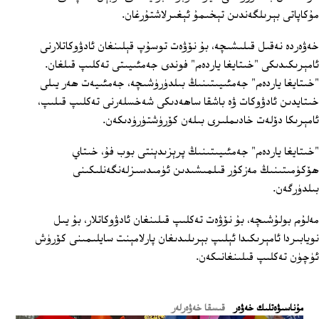
مۇكاپاتى بېرىلگەندىن تېخىمۇ ئېغىرلاشتۇرغان.
خەۋەردە نەقىل قىلىشىچە، بۇ نۆۋەت توسۇپ قېلىنغان ئادۋوكاتلارنى
ئامېرىكىدىكى "خىتايغا ياردەم" فوندى جەمئىيىتى تەكلىپ قىلغان.
"خىتايغا ياردەم" جەمئىيىتىنىڭ بىلدۈرۈشىچە، جەمئىيەت ھەر يىلى
خىتايدىن ئادۋوكات ۋە باشقا ساھەدىكى شەخسلەرنى تەكلىپ قىلىپ،
ئامېرىكا دۆلەت خادىملىرى بىلەن كۆرۈشتۈرۈدىكەن.
"خىتايغا ياردەم" جەمئىيىتىنىڭ پرېزىدېنتى بوب فۇ، خىتاي
ھۆكۈمىتىنىڭ مەزكۇر قىلمىشىدىن ئۈمىدسىزلەنگەنلىكىنى
بىلدۈرگەن.
مەلۇم بولۇشىچە، بۇ نۆۋەت تەكلىپ قىلىنغان ئادۋوكاتلار، بۇ يىل
نويابىردا ئامېرىكىدا ئېلىپ بېرىلىدىغان پارلامېنت سايلىمىنى كۆرۈش
ئۈچۈن تەكلىپ قىلىنغانىكەن.
ﻣﯘﻧﺎﺳﯩﯟﻩﺗﻠﯩﻚ ﺧﻪﯞﻩﺭ
قىسقا خەۋەرلەر