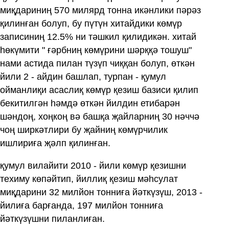
миқдариниң 570 милярд тонна икәнлики пәрәз
қилинған болуп, бу пүтүн хитайдики көмүр
записиниң 12.5% ни тәшкил қилидикән. хитай
һөкүмити " ғәрбниң көмүрини шәрққә тошуш"
нами астида пилан түзүп чиққан болуп, өткән
йили 2 - айдин башлап, турпан - қумул
ойманлиқи асаслиқ көмүр қезиш базиси қилип
бекитилгән һәмдә өткән йилдин етибарән
шәндоң, хоңкоң вә башқа җайларниң 30 нәччә
чоң ширкәтлири бу җайниң көмүрчилик
ишлириға җәлп қилинған.
қумул вилайити 2010 - йили көмүр қезишни
техиму көпәйтип, йиллиқ қезиш мәһсулат
миқдарини 32 милйон тонниға йәткүзүш, 2013 -
йилиға барғанда, 197 милйон тонниға
йәткүзүшни пиланлиған.