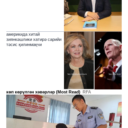
америкида хитай
зиянкәшлики хатирә сарийи
тәсис қилинмақчи
көп көрүлгән хәвәрләр (Most Read)
RFA