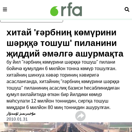
сәһипә
из
асаслиқ мәзмунға атлаң
хитай 'ғәрбниң көмүрини
шәрққә тошуш' пиланини
җиддий әмәлгә ашурмақта
бу йил "ғәрбниң көмүрини шәрққә тошуш" пилани
бойичә қумулдин 6 милйон тонна көмүр тошулған.
хитайниң шинхуа хәвәр ториниң хәвиригә
асасланғанда, хитайниң "ғәрбниң көмүрини шәрққә
тошуш" пиланиниң асаслиқ базиси һесаблинидиған
қумул вилайитидә өткән бир йилдики көмүр
мәһсулати 12 милйон тоннидин, сиртқа тошуш
миқдари 6 милйон 80 миң тоннидин ашурулған.
ﻣﯘﺧﺒﯩﺮﯨﻤﯩﺰ ﺋﯜﻣﯩﺪﯞﺍﺭ
2010.01.31