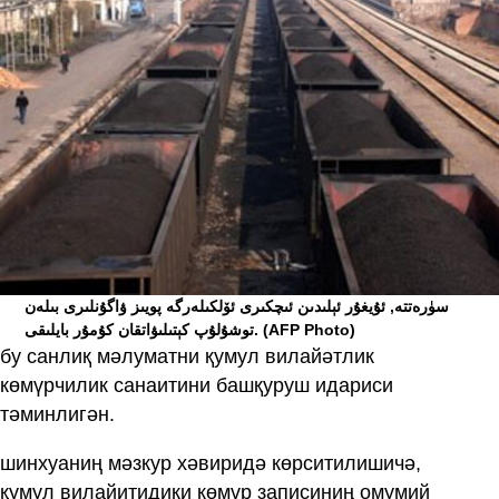
ﺳﯜﺭﻩﺗﺘﻪ, ﺋﯘﻳﻐﯘﺭ ﺋﯧﻠﯩﺪﯨﻦ ﺋﯩﭽﻜﯩﺮﻯ ﺋﯚﻟﻜﯩﻠﻪﺭﮔﻪ ﭘﻮﻳﯩﺰ ﯞﺍﮔﯘﻧﻠﯩﺮﻯ ﺑﯩﻠﻪﻥ
(AFP Photo)
ﺗﻮﺷﯘﻟﯘﭖ ﻛﯧﺘﯩﻠﯩﯟﺍﺗﻘﺎﻥ ﻛﯘﻣﯘﺭ ﺑﺎﻳﻠﯩﻘﻰ.
бу санлиқ мәлуматни қумул вилайәтлик
көмүрчилик санаитини башқуруш идариси
тәминлигән.
шинхуаниң мәзкур хәвиридә көрситилишичә,
қумул вилайитидики көмүр записиниң омумий