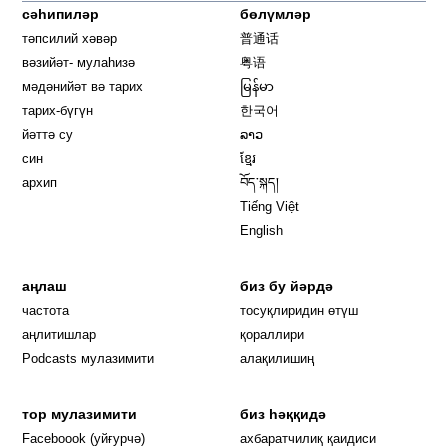
сәһипиләр
бөлүмләр
тәпсилий хәвәр
普通话
вәзийәт- мулаһизә
粤语
мәдәнийәт вә тарих
မြန်မာ
тарих-бүгүн
한국어
йәттә су
ລາວ
син
ខ្មែរ
архип
བོད་སྐད།
Tiếng Việt
English
аңлаш
биз бу йәрдә
частота
тосуқлиридин өтүш
Opens in new window
аңлитишлар
қораллири
Podcasts мулазимити
алақилишиң
тор мулазимити
биз һәққидә
Opens in new window
Faceboook (уйғурчә)
ахбаратчилиқ қаидиси