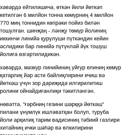
хәвәрдә ейтилишичә, өткән йили йөткәп
кетилгән 6 милйон тонна көмүрниң 4 милйон
770 миң тоннидин көпрәки пойиз билән
тошулған. шинҗаң - ләнҗу төмүр йолиниң
иккинчи линийә қурулуши пүткәндин кейин
әслидики бар линийә пүтүнләй йүк тошуш
йолиға өзгәртилидикән.
хәвәрдә, мәзкур линийиниң уйғур елиниң көмүр
қатарлиқ йәр асти байлиқлирини ечиш вә
йөткәш үчүн зор дәриҗидә илгирилитиш
ролини ойнайдиғанлиқи тәкитләнгән.
нөвәттә, "ғәрбниң гезини шәрққә йөткәш"
пилани үнүмлүк ишләватқан болуп, туруба
йоли арқилиқ тарим вадисиниң тәбиий газлири
хитайниң ички шәһәр вә өлкилирини