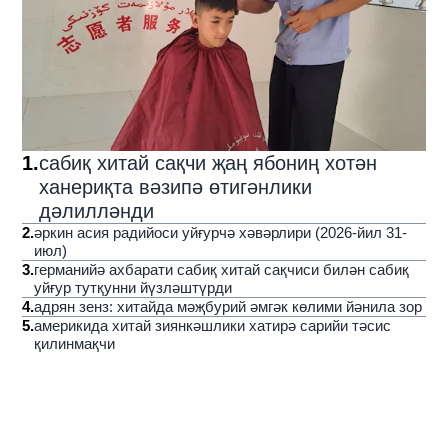
1
.
сабиқ хитай сақчи җаң ябониң хотән
ханериқта вәзипә өтигәнлики
дәлилләнди
2
.
әркин асия радийоси уйғурчә хәвәрлири (2026-йил 31-
июл)
3
.
германийә ахбарати сабиқ хитай сақчиси билән сабиқ
уйғур тутқунни йүзләштүрди
4
.
адрян зенз: хитайда мәҗбурий әмгәк көлими йәнила зор
5
.
америкида хитай зиянкәшлики хатирә сарийи тәсис
қилинмақчи