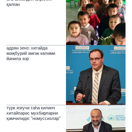
қалған
адрян зенз: хитайда
мәҗбурий әмгәк көлими
йәнила зор
түрк язғучи таһа килинч
хитайпәрәс мухбирларни
қамчилиди: "номуссизлар"