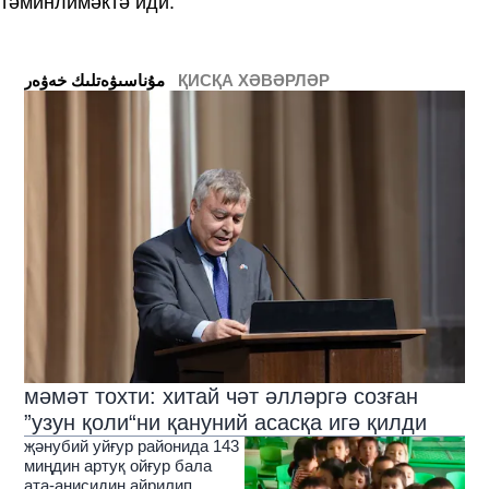
тәминлимәктә иди.
ҚИСҚА ХӘВӘРЛӘР
ﻣﯘﻧﺎﺳﯩﯟﻩﺗﻠﯩﻚ ﺧﻪﯞﻩﺭ
мәмәт тохти: хитай чәт әлләргә созған
”узун қоли“ни қануний асасқа игә қилди
җәнубий уйғур районида 143
миңдин артуқ ойғур бала
ата-анисидин айрилип