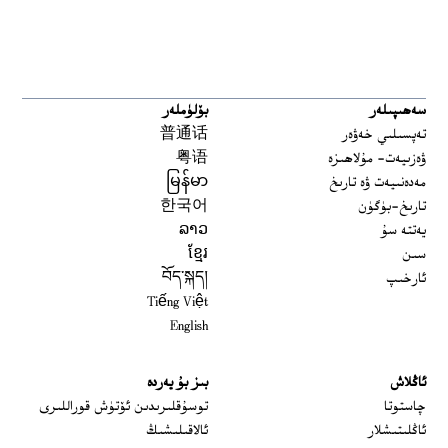
سەھىپىلەر
بۆلۈملەر
تەپسىلىي خەۋەر
普通话
ۋەزىيەت- مۇلاھىزە
粤语
مەدەنىيەت ۋە تارىخ
မြန်မာ
تارىخ-بۈگۈن
한국어
يەتتە سۇ
ລາວ
سىن
ខ្មែរ
ئارخىپ
བོད་སྐད།
Tiếng Việt
English
ئاڭلاش
بىز بۇ يەردە
 window
چاستوتا
توسۇقلىرىدىن ئۆتۈش قوراللىرى
ئاڭلىتىشلار
ئالاقىلىشىڭ