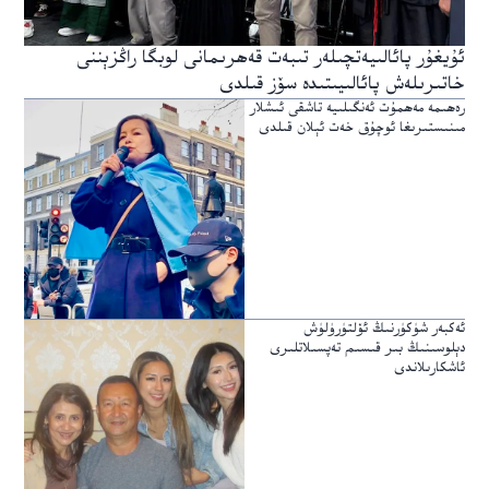
ئۇيغۇر پائالىيەتچىلەر تىبەت قەھرىمانى لوبگا راڭزېننى
خاتىرىلەش پائالىيىتىدە سۆز قىلدى
رەھىمە مەھمۇت ئەنگىلىيە تاشقى ئىشلار
مىنىستىرىغا ئوچۇق خەت ئېلان قىلدى
ئەكبەر شۈكۈرنىڭ ئۆلتۈرۈلۈش
دېلوسىنىڭ بىر قىسىم تەپسىلاتلىرى
ئاشكارىلاندى