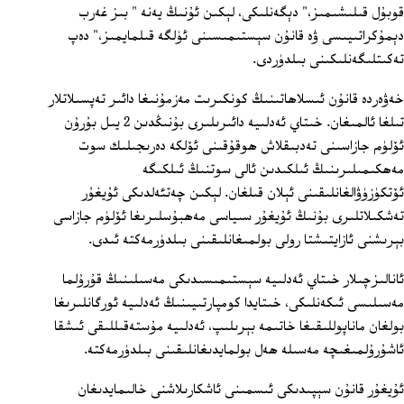
قوبۇل قىلىشىمىز،" دېگەنلىكى، لېكىن ئۇنىڭ يەنە " بىز غەرب
دېمۇكراتىيىسى ۋە قانۇن سېستىمىسىنى ئۈلگە قىلمايمىز،" دەپ
تەكىتلىگەنلىكىنى بىلدۈردى.
خەۋەردە قانۇن ئىسلاھاتىنىڭ كونكىرىت مەزمۇنىغا دائىر تەپسىلاتلار
تىلغا ئالمىغان. خىتاي ئەدلىيە دائىرىلىرى بۇنىڭدىن 2 يىل بۇرۇن
ئۆلۈم جازاسىنى تەدبىقلاش ھوقۇقىنى ئۆلكە دەرىجىلىك سوت
مەھكىمىلىرىنىڭ ئىلكىدىن ئالى سوتنىڭ ئىلكىگە
ئۆتكۈزۈۋالغانلىقىنى ئېلان قىلغان. لېكىن چەتئەلدىكى ئۇيغۇر
تەشكىلاتلىرى بۇنىڭ ئۇيغۇر سىياسى مەھبۇسلىرىغا ئۆلۈم جازاسى
بېرىشنى ئازايتىشتا رولى بولمىغانلىقىنى بىلدۈرمەكتە ئىدى.
ئانالىزچىلار خىتاي ئەدلىيە سېستىمىسىدىكى مەسىلىنىڭ قۇرۇلما
مەسىلىسى ئىكەنلىكى، خىتايدا كومپارتىيىنىڭ ئەدلىيە ئورگانلىرىغا
بولغان ماناپوللىقىغا خاتىمە بېرىلىپ، ئەدلىيە مۇستەقىللىقى ئىشقا
ئاشۇرۇلمىغىچە مەسىلە ھەل بولمايدىغانلىقىنى بىلدۈرمەكتە.
ئۇيغۇر قانۇن سېپىدىكى ئىسمىنى ئاشكارىلاشنى خالىمايدىغان