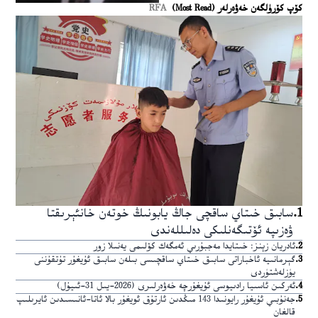
كۆپ كۆرۈلگەن خەۋەرلەر (Most Read)
RFA
1
.
سابىق خىتاي ساقچى جاڭ يابونىڭ خوتەن خانئېرىقتا
ۋەزىپە ئۆتىگەنلىكى دەلىللەندى
2
.
ئادريان زېنز: خىتايدا مەجبۇرىي ئەمگەك كۆلىمى يەنىلا زور
3
.
گېرمانىيە ئاخباراتى سابىق خىتاي ساقچىسى بىلەن سابىق ئۇيغۇر تۇتقۇننى
يۈزلەشتۈردى
4
.
ئەركىن ئاسىيا رادىيوسى ئۇيغۇرچە خەۋەرلىرى (2026-يىل 31-ئىيۇل)
5
.
جەنۇبىي ئۇيغۇر رايونىدا 143 مىڭدىن ئارتۇق ئويغۇر بالا ئاتا-ئانىسىدىن ئايرىلىپ
قالغان