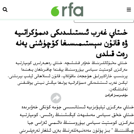
سەھىپە
ئىزد
ئاساسلىق مەزمۇنغا ئاتلاڭ
خىتاي غەرب ئىستىلىدىكى دىمۇكراتىيە
ۋە قانۇن سېستىمىسىغا كۆچۈشنى يەنە
رەت قىلدى
خىتاي مەتبۇئاتلىرىنىڭ خەۋەر قىلىشىچە، خىتاي رەھبەرلىرى كومپارتىيە
مەركىزى كومىتېت سىياسى بيۇروسىنىڭ يېقىندا چاقىرىلغان يىغىنىدا
پرىنسىپ خاراكتېرلىق ھۆججەت ماقۇللاپ، قانۇن ئىسلاھاتى ئېلىپ بېرىشنى،
لېكىن غەرب ئىستىلىدىكى دىمۇكراتىيە يولىغا مېڭىش نىيىتى يوقلىقىنى
تەكىتلىگەن.
مۇخبىرىمىز ئەركىن
خىتاي مەركىزى تېلېۋىزىيە ئىستانسىسى جۈمە كۈنكى خەۋىرىدە
خىتاي خەلق سىياسى مەسلىھەت كېڭىشىنىڭ رەئىسى، كومپارتىيە
مەركىزى كومىتېت سىياسى بيۇروسىنىڭ دائىمىي ئەزاسى جيا
چىڭلىننىڭ " بىز پۈتۈن مەدەنىيەتلەرنىڭ بەزى ئىلغار تەرەپلىرىنى