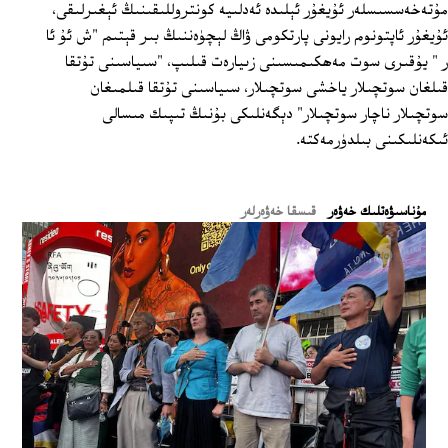
مۇتەخەسسىسلەر ئۇيغۇر ئېلىدە ئەدلىيە كونتروللىقىنىڭ ئېغىرلىقى،
ئۇيغۇر ئاپتونوم رايونى پارتكومى ۋاڭ لېچۈەننىڭ بىر قېتىم "ش ئۇ ئا
ر " يۇقىرى سوت مەھكىمىسىنى زىيارەت قىلىپ، "سىياسىنى تۇتقا
قىلغان سوتچىلار ياخشى سوتچىلار، سىياسىنى تۇتقا قىلمىغان
سوتچىلار ناچار سوتچىلار" دېگەنلىكى بۇنىڭ تىپىك مىسالى
ئىكەنلىكىنى بىلدۈرمەكتە.
ﻣﯘﻧﺎﺳﯩﯟﻩﺗﻠﯩﻚ ﺧﻪﯞﻩﺭ
قىسقا خەۋەرلەر