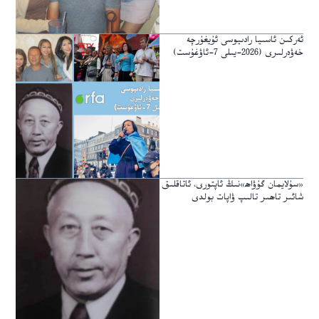
ئەركىن ئاسىيا رادىيوسى ئۇيغۇرچە
خەۋەرلىرى (2026-يىلى 7-ئاۋغۇست)
«سۇلايمان گۇۋاھ»نىڭ ئاپتورى، ئاتاقلىق
شائىر تاھىر تالىپ ۋاپات بولدى