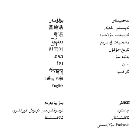
سەھىپىلەر
بۆلۈملەر
تەپسىلىي خەۋەر
普通话
ۋەزىيەت- مۇلاھىزە
粤语
مەدەنىيەت ۋە تارىخ
မြန်မာ
تارىخ-بۈگۈن
한국어
يەتتە سۇ
ລາວ
سىن
ខ្មែរ
ئارخىپ
བོད་སྐད།
Tiếng Việt
English
ئاڭلاش
بىز بۇ يەردە
 window
چاستوتا
توسۇقلىرىدىن ئۆتۈش قوراللىرى
ئاڭلىتىشلار
ئالاقىلىشىڭ
Podcasts مۇلازىمىتى