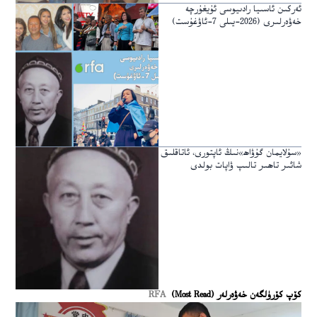
ئەركىن ئاسىيا رادىيوسى ئۇيغۇرچە
خەۋەرلىرى (2026-يىلى 7-ئاۋغۇست)
«سۇلايمان گۇۋاھ»نىڭ ئاپتورى، ئاتاقلىق
شائىر تاھىر تالىپ ۋاپات بولدى
كۆپ كۆرۈلگەن خەۋەرلەر (Most Read)
RFA