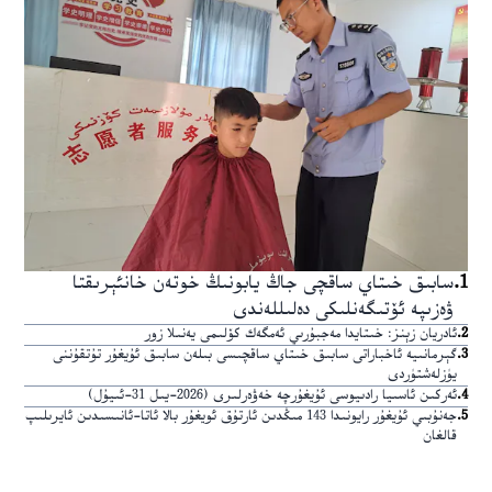
1
.
سابىق خىتاي ساقچى جاڭ يابونىڭ خوتەن خانئېرىقتا
ۋەزىپە ئۆتىگەنلىكى دەلىللەندى
2
.
ئادريان زېنز: خىتايدا مەجبۇرىي ئەمگەك كۆلىمى يەنىلا زور
3
.
گېرمانىيە ئاخباراتى سابىق خىتاي ساقچىسى بىلەن سابىق ئۇيغۇر تۇتقۇننى
يۈزلەشتۈردى
4
.
ئەركىن ئاسىيا رادىيوسى ئۇيغۇرچە خەۋەرلىرى (2026-يىل 31-ئىيۇل)
5
.
جەنۇبىي ئۇيغۇر رايونىدا 143 مىڭدىن ئارتۇق ئويغۇر بالا ئاتا-ئانىسىدىن ئايرىلىپ
قالغان