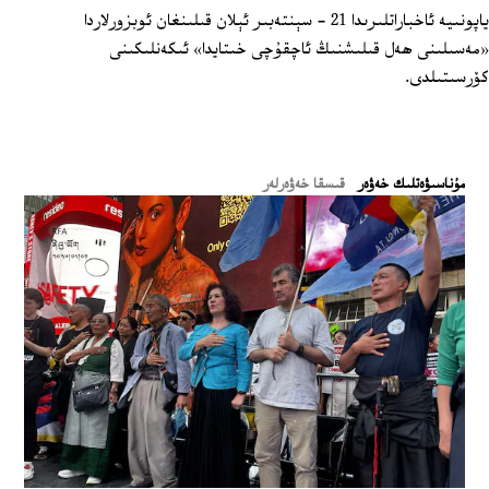
ياپونىيە ئاخباراتلىرىدا 21 - سېنتەبىر ئېلان قىلىنغان ئوبزورلاردا
«مەسىلىنى ھەل قىلىشنىڭ ئاچقۇچى خىتايدا» ئىكەنلىكىنى
كۆرسىتىلدى.
ﻣﯘﻧﺎﺳﯩﯟﻩﺗﻠﯩﻚ ﺧﻪﯞﻩﺭ
قىسقا خەۋەرلەر