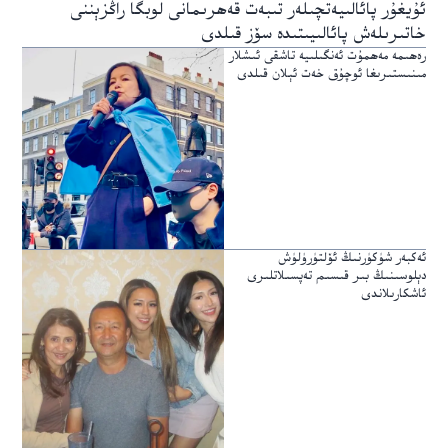
ئۇيغۇر پائالىيەتچىلەر تىبەت قەھرىمانى لوبگا راڭزېننى
خاتىرىلەش پائالىيىتىدە سۆز قىلدى
رەھىمە مەھمۇت ئەنگىلىيە تاشقى ئىشلار
مىنىستىرىغا ئوچۇق خەت ئېلان قىلدى
ئەكبەر شۈكۈرنىڭ ئۆلتۈرۈلۈش
دېلوسىنىڭ بىر قىسىم تەپسىلاتلىرى
ئاشكارىلاندى