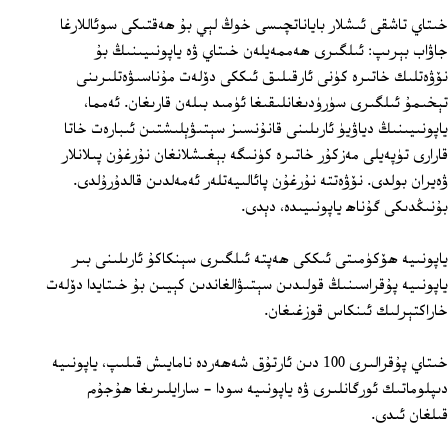
خىتاي تاشقى ئىشلار باياناتچىسى خوڭ لېي بۇ ھەقتىكى سوئاللارغا
جاۋاب بېرىپ: ئىلگىرى ھەممەيلەن خىتاي ۋە ياپونىيىنىڭ بۇ
نۆۋەتلىك خاتىرە كۈنى ئارقىلىق ئىككى دۆلەت مۇناسىۋەتلىرىنى
تېخىمۇ ئىلگىرى سۈرۈدىغانلىقىغا ئۈمىد بىلەن قارىغان. ئەمما،
ياپونىيىنىڭ دياۋيۈ ئارىلىنى قانۇنسىز سېتىۋېلىشتىن ئىبارەت خاتا
قارارى تۈپەيلى مەزكۇر خاتىرە كۈنىگە بېغىشلانغان نۇرغۇن پىلانلار
ۋەيران بولدى. نۆۋەتتە نۇرغۇن پائالىيەتلەر ئەمەلدىن قالدۇرۇلدى.
بۇنىڭدىكى گۇناھ ياپونىيىدە، دېدى.
ياپونىيە ھۆكۈمىتى ئىككى ھەپتە ئىلگىرى سېنكاكۇ ئارىلىنى بىر
ياپونىيە پۇقراسىنىڭ قولىدىن سېتىۋالغاندىن كېيىن بۇ خىتايدا دۆلەت
خاراكتېرلىك ئىنكاس قوزغىغان.
خىتاي پۇقرالىرى 100 دىن ئارتۇق شەھەردە نامايىش قىلىپ، ياپونىيە
دىپلوماتىك ئورگانلىرى ۋە ياپونىيە سودا - سارايلىرىغا ھۇجۇم
قىلغان ئىدى.