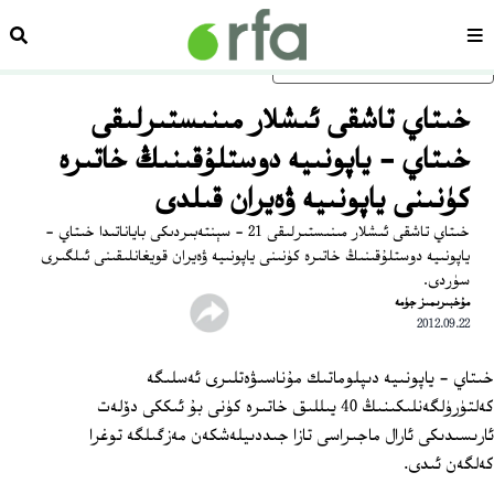
سەھىپە
ئىزد
ئاساسلىق مەزمۇنغا ئاتلاڭ
خىتاي تاشقى ئىشلار مىنىستىرلىقى
خىتاي - ياپونىيە دوستلۇقىنىڭ خاتىرە
كۈنىنى ياپونىيە ۋەيران قىلدى
خىتاي تاشقى ئىشلار مىنىستىرلىقى 21 - سېنتەبىردىكى باياناتىدا خىتاي -
ياپونىيە دوستلۇقىنىڭ خاتىرە كۈنىنى ياپونىيە ۋەيران قويغانلىقىنى ئىلگىرى
سۈردى.
مۇخبىرىمىز جۈمە
2012.09.22
خىتاي - ياپونىيە دىپلوماتىك مۇناسىۋەتلىرى ئەسلىگە
كەلتۈرۈلگەنلىكىنىڭ 40 يىللىق خاتىرە كۈنى بۇ ئىككى دۆلەت
ئارىسىدىكى ئارال ماجىراسى تازا جىددىيلەشكەن مەزگىلگە توغرا
كەلگەن ئىدى.