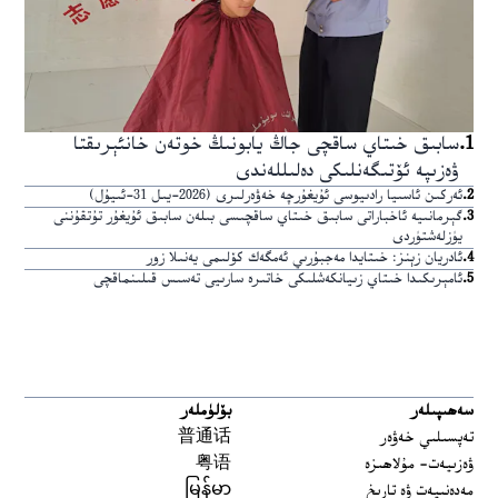
1
.
سابىق خىتاي ساقچى جاڭ يابونىڭ خوتەن خانئېرىقتا
ۋەزىپە ئۆتىگەنلىكى دەلىللەندى
2
.
ئەركىن ئاسىيا رادىيوسى ئۇيغۇرچە خەۋەرلىرى (2026-يىل 31-ئىيۇل)
3
.
گېرمانىيە ئاخباراتى سابىق خىتاي ساقچىسى بىلەن سابىق ئۇيغۇر تۇتقۇننى
يۈزلەشتۈردى
4
.
ئادريان زېنز: خىتايدا مەجبۇرىي ئەمگەك كۆلىمى يەنىلا زور
5
.
ئامېرىكىدا خىتاي زىيانكەشلىكى خاتىرە سارىيى تەسىس قىلىنماقچى
سەھىپىلەر
بۆلۈملەر
تەپسىلىي خەۋەر
普通话
ۋەزىيەت- مۇلاھىزە
粤语
مەدەنىيەت ۋە تارىخ
မြန်မာ