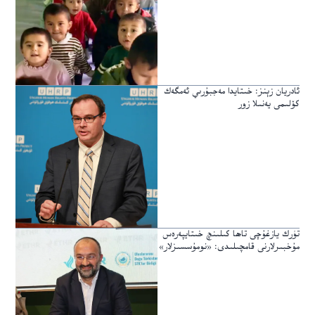
ئادريان زېنز: خىتايدا مەجبۇرىي ئەمگەك
كۆلىمى يەنىلا زور
تۈرك يازغۇچى تاھا كىلىنچ خىتايپەرەس
مۇخبىرلارنى قامچىلىدى: «نومۇسسىزلار»