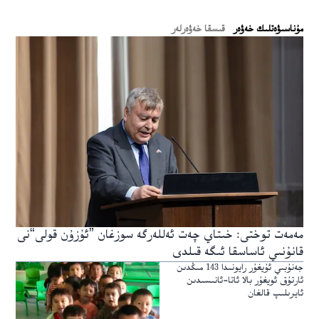
ﻣﯘﻧﺎﺳﯩﯟﻩﺗﻠﯩﻚ ﺧﻪﯞﻩﺭ
قىسقا خەۋەرلەر
مەمەت توختى: خىتاي چەت ئەللەرگە سوزغان ”ئۇزۇن قولى“نى
قانۇنىي ئاساسقا ئىگە قىلدى
جەنۇبىي ئۇيغۇر رايونىدا 143 مىڭدىن
ئارتۇق ئويغۇر بالا ئاتا-ئانىسىدىن
ئايرىلىپ قالغان