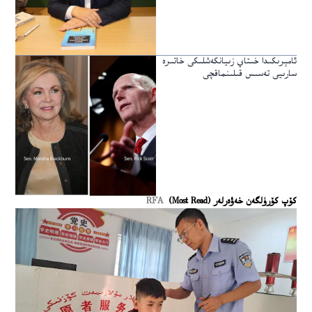
ئامېرىكىدا خىتاي زىيانكەشلىكى خاتىرە
سارىيى تەسىس قىلىنماقچى
كۆپ كۆرۈلگەن خەۋەرلەر (Most Read)
RFA