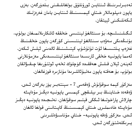
تەدبىرلىرىنىڭ ئىنتايىن ئورۇنلۇق بولغانلىقىنى بىلدۈرگەن. بەزى
ياپون دىپلوماتلار خىتاي كېمىسىنىڭ ئىنتايىن يامان غەرەزلىك
ئىكەنلىكىنى ئېيتقان.
ئىگىلىنىشىچە، بۇ سىنئالغۇ لېنتىسى خەلققە ئاشكارىلانمىغان بولۇپ،
بۇنىڭدىكى سەۋەب سىنئالغۇ لېنتىسىنى كۆرگەن ياپون خەلقىنىڭ
غەزەپ پىلتىسىغا ئۇت تۇتۇشۇپ كېتىشىنىڭ ئالدىنى ئېلىش ئىكەن.
ئەمما ياپونىيە خەلقى ئارىسىدا سىنئالغۇ لېنتىسىدىكى مەزمۇنلارنى
ئەينەن ئېلان قىلىش ھەققىدە كۈچلۈك تەلەپ ئوتتۇرىغا چىقىۋاتقان
بولۇپ، بۇ ھەقتە ياپون مەتبۇئاتلىرىدا مۇنازىرە قوزغالغان.
مەزكۇر كېمە سوقۇلۇش ۋەقەسى 7 - سېنتەبىر يۈز بەرگەن ئىدى.
ۋەقەدە خىتاينىڭ بىر بېلىقچى كېمىسى ياپونىيە دېڭىز مۇداپىئە
چارلاش پاراخوتىغا ئىككى قېتىم سوقۇلغان، نەتىجىدە ياپونىيە دېڭىز
مۇداپىئە خادىملىرى خىتاي كېمىسىنىڭ كاپىتانىنى قولغا ئالغان
ئىدى. مەزكۇر ۋەقە ياپونىيە- خىتاي مۇناسىۋەتلىرىنى
يىرىكلەشتۈرگەن ئىدى.