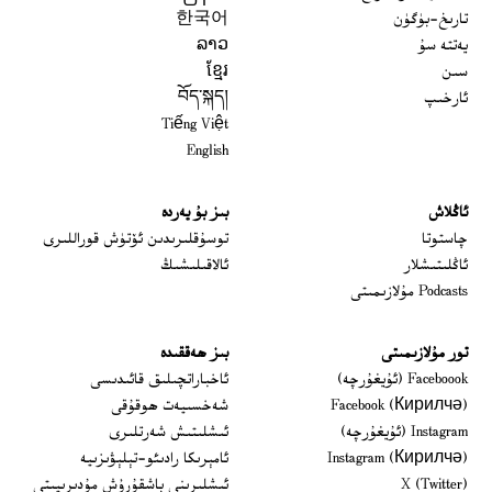
تارىخ-بۈگۈن
한국어
يەتتە سۇ
ລາວ
سىن
ខ្មែរ
ئارخىپ
བོད་སྐད།
Tiếng Việt
English
ئاڭلاش
بىز بۇ يەردە
 window
چاستوتا
توسۇقلىرىدىن ئۆتۈش قوراللىرى
ئاڭلىتىشلار
ئالاقىلىشىڭ
Podcasts مۇلازىمىتى
تور مۇلازىمىتى
بىز ھەققىدە
Opens in new window
Faceboook (ئۇيغۇرچە)
ئاخباراتچىلىق قائىدىسى
Opens in new window
Facebook (Кирилчә)
شەخسىيەت ھوقۇقى
Opens in new window
Instagram (ئۇيغۇرچە)
ئىشلىتىش شەرتلىرى
Opens in new window
Instagram (Кирилчә)
ئامېرىكا رادىئو-تېلېۋىزىيە
window
Opens in new window
X (Twitter)
ئىشلىرىنى باشقۇرۇش مۇدىرىيىتى