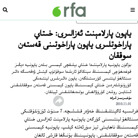
سەھىپە
ئىزد
ئاساسلىق مەزمۇنغا ئاتلاڭ
ياپون پارلامېنت ئەزالىرى: خىتاي
پاراخوتلىرى ياپون پاراخوتىنى قەستەن
سوققان
بۈگۈن ياپونىيە پارلامېنتىدا خىتاي بېلىقچى كېمىسى بىلەن ياپونىيە دېڭىز
قوغدىغۇچى كېمىسىنىڭ سېنكاكۇ ئارىلىدا سوقۇلۇپ كېتىش ۋەقەسىگە دائىر
سىنئالغۇ لېنتىسى كۆرسىتىلگەن. ياپون دائىرىلىرى لېنتىدىكى
كۆرۈنۈشلەردىن خىتاي كېمىسىنىڭ ياپون كېمىسىنى قەستەن سوققانلىقىنى
ئىنتايىن روشەن كۆرۈۋالغىلى بولىدىغانلىقىنى ئېيتقان.
مۇخبىرىمىز ﺋﯩﺮﺍﺩﻩ
2010.11.01
فرانسىيە ئاگېنتلىقىنىڭ خەۋەر قىلىشىچە، 7 مىنۇت ئۇزۇنلۇقتىكى
سىنئالغۇ لېنتىسىنى كۆرگەن ياپونىيە پارلامېنت ئەزالىرى خىتاي
كېمىسىنىڭ ناھايىتى تېز سۈرئەتتە كېلىپ، ياپونىيە كېمىسىنى
قەستەن سوققانلىقىنى، ياپونىيىنىڭ بۇنىڭغا قارشى ئالغان