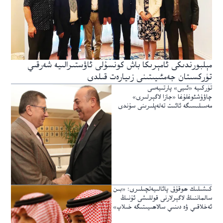
مېلبورندىكى ئامېرىكا باش كونسۇلى ئاۋستىرالىيە شەرقىي
تۈركسىتان جەمئىيىتىنى زىيارەت قىلدى
تۈركىيە «ئىيى» پارتىيەسى
چاۋۇشئوغلۇغا «جازا لاگېرلىرى»
مەسىلىسىگە ئائىت تەلەپلىرىنى سۇندى
كىشىلىك ھوقۇق پائالىيەتچىلىرى: «بىن
سالماننىڭ لاگېرلارنى قوللىشى ئۇنىڭ
ئەخلاقىي ۋە دىنىي سالاھىيىتىگە خىلاپ»