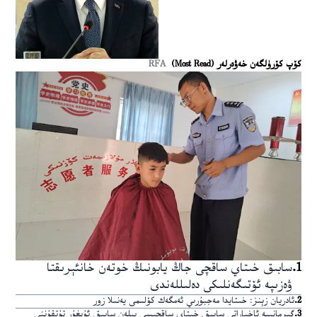
كۆپ كۆرۈلگەن خەۋەرلەر (Most Read)
RFA
1
.
سابىق خىتاي ساقچى جاڭ يابونىڭ خوتەن خانئېرىقتا
ۋەزىپە ئۆتىگەنلىكى دەلىللەندى
2
.
ئادريان زېنز: خىتايدا مەجبۇرىي ئەمگەك كۆلىمى يەنىلا زور
3
.
گېرمانىيە ئاخباراتى سابىق خىتاي ساقچىسى بىلەن سابىق ئۇيغۇر تۇتقۇننى