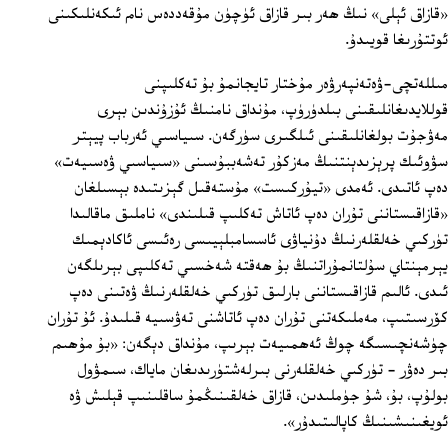
«قازاق ئېلى» نىڭ ھەر بىر قازاق ئۈچۈن مۇقەددەس نام ئىكەنلىكىنى
ئوتتۇرىغا قويىدۇ.
مىللەتچى-ۋەتەنپەرۋەر مۇختار تايجانمۇ بۇ تەكلىپنى
قوللايدىغانلىقىنى بىلدۈرۈپ، مۇنداق نامنىڭ ئۇزۇندىن بېرى
مەۋجۇت بولغانلىقىنى ئىلگىرى سۈرگەن. سىياسىي ئەرباب پيېتر
سۋوئىك پرېزىدېنتنىڭ مەزكۇر تەشەببۇسىنى «سىياسىي ۋەسىيەت»
دەپ ئاتىدى. ئەمدى «تيۇركىست» مۇستەقىل گېزىتىدە بېسىلغان
«قازاقىستاننى تۇران دەپ ئاتاش تەكلىپ قىلىندى» ناملىق ماقالىدا
تۈركىي خەلقلەرنىڭ دۇنياۋى ئاسسامبلېيىسى رەئىسى ئاكادېمىك
يېرمېنتاي سۇلتانمۇراتنىڭ بۇ ھەقتە شەخسىي تەكلىپى بېرىلگەن
ئىدى. ئالىم قازاقىستاننى بارلىق تۈركىي خەلقلەرنىڭ ۋەتىنى دەپ
كۆرسىتىپ، مەملىكەتنى تۇران دەپ ئاتاشنى تەۋسىيە قىلىدۇ. ئۇ تۇران
چۈشەنچىسىگە چوڭ ئەھمىيەت بېرىپ، مۇنداق دېگەن: «بۇ مۇھىم
بىر دەۋر - تۈركىي خەلقلەرنى بىرلەشتۈرىدىغان ماياك، سىمۋول
بولۇپ، بۇ، شۇ جۈملىدىن، قازاق خەلقىنىڭمۇ ساقلىنىپ قېلىش ۋە
ئويغىنىشىنىڭ كاپالىتىدۇر».