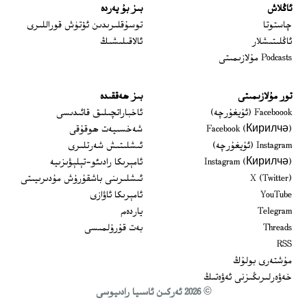
ئاڭلاش
بىز بۇ يەردە
 window
چاستوتا
توسۇقلىرىدىن ئۆتۈش قوراللىرى
ئاڭلىتىشلار
ئالاقىلىشىڭ
Podcasts مۇلازىمىتى
تور مۇلازىمىتى
بىز ھەققىدە
Opens in new window
Faceboook (ئۇيغۇرچە)
ئاخباراتچىلىق قائىدىسى
Opens in new window
Facebook (Кирилчә)
شەخسىيەت ھوقۇقى
Opens in new window
Instagram (ئۇيغۇرچە)
ئىشلىتىش شەرتلىرى
Opens in new window
Instagram (Кирилчә)
ئامېرىكا رادىئو-تېلېۋىزىيە
window
Opens in new window
X (Twitter)
ئىشلىرىنى باشقۇرۇش مۇدىرىيىتى
Opens in new window
Opens in new window
YouTube
ئامېرىكا ئاۋازى
Opens in new window
Telegram
ياردەم
Opens in new window
Threads
بەت قۇرۇلمىسى
RSS
مۇشتەرى بولۇڭ
خەۋەرلىرىڭىزنى ئەۋەتىڭ
© 2026 ئەركىن ئاسىيا رادىيوسى