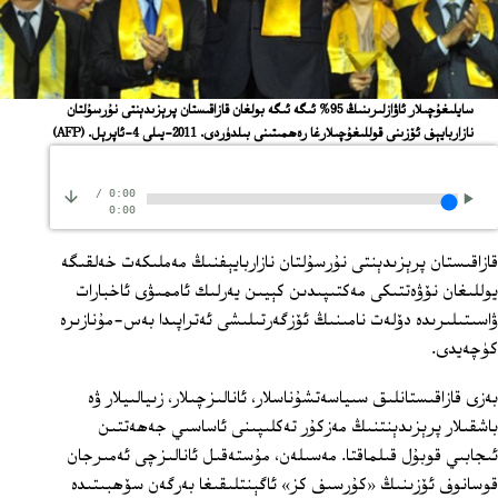
سايلىغۇچىلار ئاۋازلىرىنىڭ 95% ئىگە ئىگە بولغان قازاقىستان پرېزىدېنتى نۇرسۇلتان
نازاربايېف ئۆزىنى قوللىغۇچىلارغا رەھمىتىنى بىلدۈردى. 2011-يىلى 4-ئاپرېل.
(AFP)
/
0:00
0:00
قازاقىستان پرېزىدېنتى نۇرسۇلتان نازاربايېفنىڭ مەملىكەت خەلقىگە
يوللىغان نۆۋەتتىكى مەكتىپىدىن كېيىن يەرلىك ئاممىۋى ئاخبارات
ۋاسىتىلىرىدە دۆلەت نامىنىڭ ئۆزگەرتىلىشى ئەتراپىدا بەس-مۇنازىرە
كۈچەيدى.
بەزى قازاقىستانلىق سىياسەتشۇناسلار، ئانالىزچىلار، زىيالىيلار ۋە
باشقىلار پرېزىدېنتنىڭ مەزكۇر تەكلىپىنى ئاساسىي جەھەتتىن
ئىجابىي قوبۇل قىلماقتا. مەسىلەن، مۇستەقىل ئانالىزچى ئەمىرجان
قوسانوف ئۆزىنىڭ «كۇرسىف كز» ئاگېنتلىقىغا بەرگەن سۆھبىتىدە