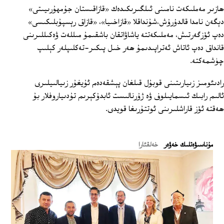
ھازىر مەملىكەت نامىنى ئىلگىرىكىدەك «قازاقىستان جۇمھۇرىيىتى»
دېگەن نامدا قالدۇرۇش،شۇنداقلا «قازاخىيا»، «قازاق رېسپۇبلىكىسى»
دەپ ئۆزگەرتىش، مەملىكەتتە ياشاۋاتقان باشقىمۇ مىللەت ۋەكىللىرىنى
قانداق دەپ ئاتاش ئەتراپىدىمۇ ھەر خىل پىكىر-تەكلىپلەر كېلىپ
چۈشمەكتە.
رادىئومىز زىيارىتىنى قوبۇل قىلغان پېشقەدەم ئۇيغۇر زىيالىيلىرى
ئالىم رابىك ئىسمايىلوف ۋە ژۇرنالىست ئابدۇكېرىم تۇدىياروفلار بۇ
ھەقتە ئۆز قاراشلىرىنى ئوتتۇرىغا قويدى.
ﻣﯘﻧﺎﺳﯩﯟﻩﺗﻠﯩﻚ ﺧﻪﯞﻩﺭ
خەلقئارا