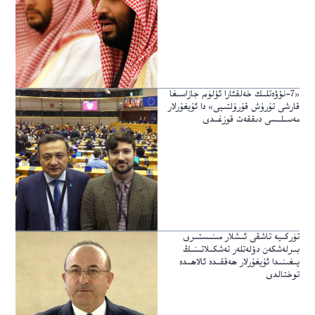
«7-نۆۋەتلىك خەلقئارا ئۆلۈم جازاسىغا
قارشى تۇرۇش قۇرۇلتىيى» دا ئۇيغۇرلار
مەسىلىسى دىققەت قوزغىدى
تۈركىيە تاشقى ئىشلار مىنىستىرى
بىرلەشكەن دۆلەتلەر تەشكىلاتىنىڭ
يىغىنىدا ئۇيغۇرلار ھەققىدە ئالاھىدە
توختالدى