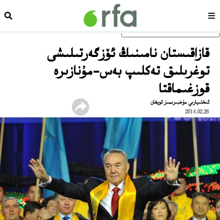
سەھىپە
ئىزد
ئاساسلىق مەزمۇنغا ئاتلاڭ
قازاقىستان نامىنىڭ ئۆزگەرتىلىشى
توغرىلىق تەكلىپ بەس-مۇنازىرە
قوزغىماقتا
ئىختىيارىي مۇخبىرىمىز ئويغان
2014.02.26