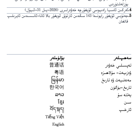
يۈزلەشتۈردى
4
.
ئەركىن ئاسىيا رادىيوسى ئۇيغۇرچە خەۋەرلىرى (2026-يىل 31-ئىيۇل)
5
.
جەنۇبىي ئۇيغۇر رايونىدا 143 مىڭدىن ئارتۇق ئويغۇر بالا ئاتا-ئانىسىدىن ئايرىلىپ
قالغان
سەھىپىلەر
بۆلۈملەر
تەپسىلىي خەۋەر
普通话
ۋەزىيەت- مۇلاھىزە
粤语
مەدەنىيەت ۋە تارىخ
မြန်မာ
تارىخ-بۈگۈن
한국어
يەتتە سۇ
ລາວ
سىن
ខ្មែរ
ئارخىپ
བོད་སྐད།
Tiếng Việt
English