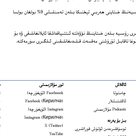
ماقالىدە كۆرسىتىلىشىچە، 2009-يىلى رۇسىيەنىڭ خىتاينى ھەربىي تېخنىكا بىلەن تەمىنلىشى 9% بولغان بولسا
 رۇسىيە بىلەن خىتاينىڭ نۆۋەتتە ئىتتىپاقداشقا ئايلانغانلىقى ۋە بۇ
توغا تاقابىل تۇرۇشنى مەقسەت قىلىدىغانلىقىنى ئىلگىرى سۈرمەكتە.
ئاڭلاش
تور مۇلازىمىتى
ب
ns in new window
چاستوتا
Faceboook (ئۇيغۇرچە)
ئ
s in new window
ئاڭلىتىشلار
Facebook (Кирилчә)
ش
ens in new window
Podcasts مۇلازىمىتى
Instagram (ئۇيغۇرچە)
ئ
 in new window
Instagram (Кирилчә)
ئ
بىز بۇ يەردە
Opens in new window
X (Twitter)
ئ
Opens in new window
توسۇقلىرىدىن ئۆتۈش قوراللىرى
Opens in new window
YouTube
م