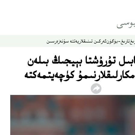
ىخ
تارىخ-بۈگۈن
ئەركىن تىنىقلار
يەتتە سۇ
نەزەر
سىن
ابىل تۇرۇشتا بېيجىڭ بىلەن
كارلىقلارنىمۇ كۈچەيتمەكتە