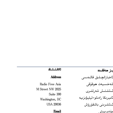
ئالاقىلىشىڭ
ىز ھەققىدە
Ope
اخباراتچىلىق قائىدىسى
Address
Open
ەخسىيەت ھوقۇقى
Radio Free Asia
2025 M Street NW
Op
ىشلىتىش شەرتلىرى
Suite 300
Opens
امېرىكا رادىئو-تېلېۋىزىيە
Washington, DC
ىشلىرىنى باشقۇرۇش
20036 USA
Opens in new window
ۇدىرىيىتى
Email