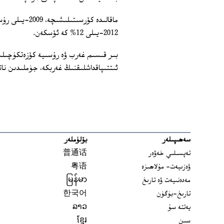
2012-يىلى 12% كە ئۆسكەن.
بىر قىسىم غەرب ۋە رۇسىيە كۆزەتكۈچىلىرى
ئىتتىپاقداشلىقنىڭ غەربكە، جۈملىدىن نا
سەھىپىلەر
بۆلۈملەر
تەپسىلىي خەۋەر
普通话
ۋەزىيەت- مۇلاھىزە
粤语
مەدەنىيەت ۋە تارىخ
မြန်မာ
تارىخ-بۈگۈن
한국어
يەتتە سۇ
ລາວ
سىن
ខ្មែរ