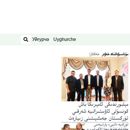
Уйғурчә
Uyghurche
ئىزدەش
ﻣﯘﻧﺎﺳﯩﯟﻩﺗﻠﯩﻚ ﺧﻪﯞﻩﺭ
خەلقئارا
مېلبورندىكى ئامېرىكا باش
كونسۇلى ئاۋستىرالىيە شەرقىي
تۈركسىتان جەمئىيىتىنى زىيارەت
قىلدى
تۈركىيە «ئىيى» پارتىيەسى
چاۋۇشئوغلۇغا «جازا لاگېرلىرى»