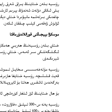
يىلى ئىككى دۆلەت شەندۇڭ يېرىم ئارىلىد
چاغدىكى بىرلەشمە مانېۋىردا خىتاي دېڭ
ئۆلۈش ۋەقەسى كېلىپ چىققان ئىكەن.
موسكۋا بېيجىڭنى قوراللاندۇرماقتا
خىتاي بىلەن رۇسىيەنىڭ ھەربىي ھەمكارل
ئىگىلىگەنلىكى سىر ئەمەس، خىتاي رۇسىيە
شېرىكىدۇر.
رۇسىيە مۇتەخەسسىسى مىخايىل تىموشېنكو
بەرگەندىن تاشقىرى ھەتتا بۇ ئايروپىلان
بۇ ھال خىتاينىڭ ئۆز ئىلغار كۈرەشچى ئاير
رۇسىيە يەنە س-300 تىپلى
باشقا يەنە س-400 تىپلىق مۇداپىئە سىستېمىسىدىن سېتىپ بېرىش ھەققىدە كېلىشىم تۈزگەن.