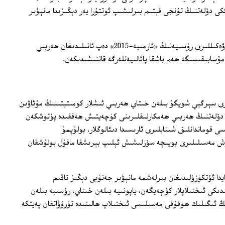
كى دۆلەتنىڭ تۇنجى قېتىم بىرلىشىپ ئوتتۇرا يەر دېڭىزىدا مانېۋىر
ب ب س نىڭ يېزىشىچە، خىتاي ھەربىي ۋەكىللىرى رۇسىيەنىڭ «ئارمىيە-2015» دەپ ئاتىلىدىغان ھەربىي
 مۇسابىقىسىگە ھەم باشقا پائالىيەتلەرگە قاتنىشىدىكەن.
ىرى سېرگېي شويگۇ بىلەن خىتاي ھەربىي ئىشلار كومىتېتىنىڭ مۇئاۋىن
دۆلەتنىڭ ھەربىي ھەمكارلىقلىرىنى كۈچەيتىش ھەققىدە پۈتۈشكەن
ى قوماندانلىق شىتابلىرى ئارىسىدا دىئالوگلار، بولۇپمۇ
ۈش مەسىلىلىرى بويىچە سۆزلىشىش ئېلىپ بېرىشقا ماقۇل بولۇشقان
ىكا ئاۋازىنىڭ خەۋەر قىلىشىچە، 8-ئايدا ئۆتكۈزۈلىدىغان بىرلەشمە مانېۋىر جەنۇبى دېڭىز تاقىم
ىكى ئىختىلاپلار كۈچەيگەن، ياپونىيە بىلەن خىتاي، رۇسىيە بىلەن
نىڭ ئىگىلىك ھوقۇقى مەسىلىسى ئىختىلاپ ھالىتىدە تۇرۇۋاتقان پەيتكە