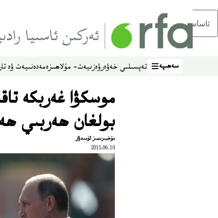
ئاساسلىق مەزمۇنغا ئاتلاڭ
سەھىپە
تەپسىلىي خەۋەر
ۋەزىيەت- مۇلاھىزە
مەدەنىيەت ۋە تار
سەھىپە
موسكۋا غەربكە تاق
بولغان ھەربىي ھەم
مۇخبىرىمىز ئۈمىدۋار
2015.06.10