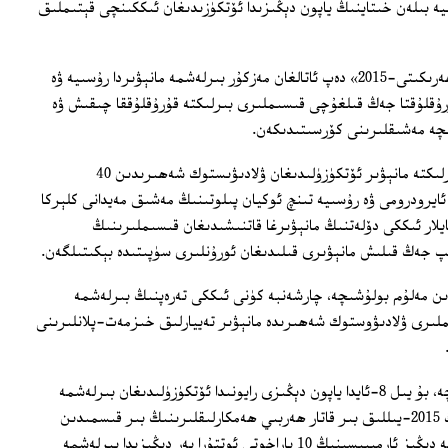
يە بىلەن خىتاينىڭ ياپون دېڭىزىدا ئۆتكۈزىدىغان ئىككىنچى قېتىملىق
بۇ يىل 8-ئايدا ئۆتكۈزۈلىدىغان «دېڭىز ھەرىكىتى-2015» دەپ ئاتالغان مەزكۇر بىرلەشمە مانېۋىردا رۇسىيە ۋە
رۇقلۇقتا جەڭ قىلغۇچى قىسىملىرى بىرلىكتە قۇرۇقلۇققا چىقىش ۋە
ىچە مەشىقلىرىنى كۆرسىتىدىكەن.
رۇسىيە ۋە خىتاي ھەربىي خادىملىرى بىرلىكتە مانېۋىر ئۆتكۈزۈلىدىغان ۋلادىۋىستوك شەھىرىدىن 40
ئايرودرومى ۋە رۇسىيە تىنچ ئوكيان پىلوتىنىڭ مەشىق مەيدانى كلېركا
لار ئىككى دۆلەتنىڭ مانېۋىرغا قاتنىشىدىغان قىسىملىرىنىڭ
پ جەڭ قىلىش مانېۋىرى قىلىدىغان ئورۇنلىرى سۈپىتىدە بېكىتىلگەن.
ىن مەلۇم بولۇشىچە، چارشەنبە كۈنى ئىككى تەرەپنىڭ بىرلەشمە
ىملىرى ۋلادىۋوستوك شەھىرىدە مانېۋىر تەييارلىق خىزمەت-پلانلىرىنى
رۇسىيە ئاگېنتلىقلىرىنىڭ خەۋەر قىلىشىچە، بۇ يىل 8-ئايدا ياپون دېڭىزى رايونىدا ئۆتكۈزۈلىدىغان بىرلەشمە
ھەربىي مانېۋىر خىتاي بىلەن رۇسىيەنىڭ 2015-يىللىق بىر قاتار ھەربىي ھەمكارلىقلىرىنىڭ بىر قىسمىدىن
ئىبارەتتۇر. تېخى يېقىندا خىتاي ۋە رۇسىيە دېڭىز ئارمىيىسىنىڭ 10 پاراخوتى ئوتتۇرا يەر دېڭىزىدا بىرلەشمە