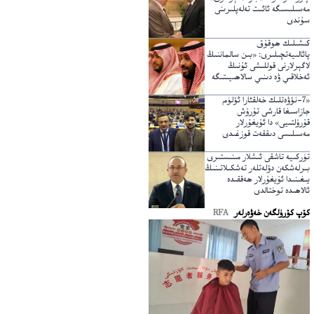
مەسىلىسىگە ئائىت تەلەپلىرىنى
سۇندى
كىشىلىك ھوقۇق
پائالىيەتچىلىرى: «بىن سالماننىڭ
لاگېرلارنى قوللىشى ئۇنىڭ
ئەخلاقىي ۋە دىنىي سالاھىيىتىگە
خىلاپ»
«7-نۆۋەتلىك خەلقئارا ئۆلۈم
جازاسىغا قارشى تۇرۇش
قۇرۇلتىيى» دا ئۇيغۇرلار
مەسىلىسى دىققەت قوزغىدى
تۈركىيە تاشقى ئىشلار مىنىستىرى
بىرلەشكەن دۆلەتلەر تەشكىلاتىنىڭ
يىغىنىدا ئۇيغۇرلار ھەققىدە
ئالاھىدە توختالدى
كۆپ كۆرۈلگەن خەۋەرلەر
RFA