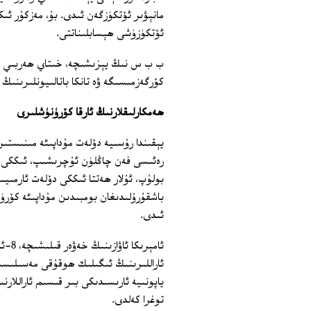
مانېۋىر ئۆتكۈزگەن ئىدى. بۇ، مەزكۇر ئىك
ئۆتكۈزۈشى ھېسابلىناتتى.
كۆرگەزمىسىگە ۋە تانكا باتالىيونلىرىنىڭ
ھەمكارلىقلارنىڭ ئارقا كۆرۈنۈشلىرى
يېقىندا رۇسىيە دۆلەت مۇداپىئە مىنىست
رەئىسى فەن چاڭلۈن ئۇچرىشىپ، ئىككى 
بولۇپ، ئۇلار ھەتتا ئىككى دۆلەت ئارمىيىس
باشقۇرۇلىدىغان بومبىدىن مۇداپىئە كۆر
ئىدى.
ئامېر
ئاراللىرىنىڭ ئىگىلىك ھوقۇقى مەسىلىسىد
ياپونىيە ئارىسىدىكى بىر قىسىم ئاراللار
توغرا كەلدى.