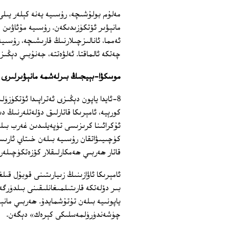
مەلۇم بولۇشىچە، رۇسىيە يەنە كېلەر يىل
مانېۋىر ئۆتكۈزىدىكەن. رۇسىيە مۇئاۋىن د
ئەمما، ئانالىزچىلارنىڭ قارىشىچە، رۇسىي
چەتكە ئالماقتا. ئەلۋەتتە، جەنۇبىي دېڭى
موسكۋا-بېيجىڭ بىرلەشمە مانېۋىرلىرى د
8-ئايدا ياپون دېڭىزى ئەتراپىدا ئۆتكۈز
كورېيە، ئامېرىكا قاتارلىق دۆلەتلەرنىڭ 
ئۇكرائىنا كرىزىسى تۈپەيلىدىن غەرب بىلەن
كۈچىيىۋاتقان رۇسىيە بىلەن خىتاي ئارىس
قاتار ھەربىي ھەمكارلىقلار كۆزەتكۈچىلەر
ئامېرىكا ئاۋازىنىڭ زىيارىتىنى قوبۇل ق
بىر دۆلەتكە قارىتىلمىغانلىقىنى بىلدۈرگ
ياپونىيە بىلەن تۇتۇشمايدۇ. ھەربىي مانېۋ
چۈشەندۈرۈلمەسلىكى كېرەك» دېگەن.