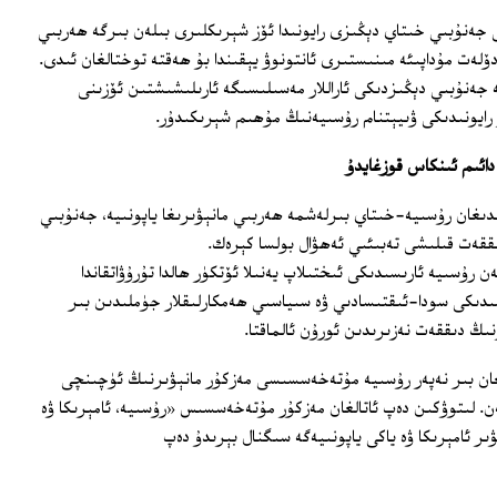
ى جەنۇبىي خىتاي دېڭىزى رايونىدا ئۆز شېرىكلىرى بىلەن بىرگە ھەربىي
ۆلەت مۇداپىئە مىنىستىرى ئانتونوۋ يېقىندا بۇ ھەقتە توختالغان ئىدى.
ە جەنۇبىي دېڭىزدىكى ئاراللار مەسىلىسىگە ئارىلىشىشتىن ئۆزىنى
ز رايونىدىكى ۋىيېتنام رۇسىيەنىڭ مۇھىم شېرىكىدۇر.
ائىم ئىنكاس قوزغايدۇ
ۈلىدىغان رۇسىيە-خىتاي بىرلەشمە ھەربىي مانېۋىرىغا ياپونىيە، جەنۇبىي
دىققەت قىلىشى تەبىئىي ئەھۋال بولسا كېرەك.
 رۇسىيە ئارىسىدىكى ئىختىلاپ يەنىلا ئۆتكۈر ھالدا تۇرۇۋاتقاندا
ىدىكى سودا-ئىقتىسادىي ۋە سىياسىي ھەمكارلىقلار جۈملىدىن بىر
نىڭ دىققەت نەزىرىدىن ئورۇن ئالماقتا.
ىلغان بىر نەپەر رۇسىيە مۇتەخەسسىسى مەزكۇر مانېۋىرنىڭ ئۈچىنچى
ەن. لىتوۋكىن دەپ ئاتالغان مەزكۇر مۇتەخەسسىس «رۇسىيە، ئامېرىكا ۋە
ىر ئامېرىكا ۋە ياكى ياپونىيەگە سىگنال بېرىدۇ دەپ