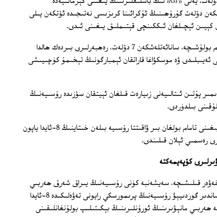
7-8- ئىيۇن كۈنلىرى سانائەتلەشكەن 7 دۆلەت، يەنى «G7» نىڭ باشلىقلىرىنىڭ يىغىنى گېرمانىيەدە
 ئەسلىدىكى 8 سانائەتلەشكەن دۆلەت گۇرۇھىنىڭ ئۇكرائىنا كرىزىسى نەتىجىدە ئۆتكەن يىلى
 كېيىن ئېچىلغان ئىككىنچى قېتىملىق يىغىنى ئىدى.
ب ب س ئاگېنتلىقىنىڭ خەۋىرىدىن مەلۇم بولۇشىچە، سانائەتلەشكەن 7 دۆلەت، رەھبەرلىرى بىردەك ھالدا
 ئەيىبلىدى ۋە موسكۋاغا قاراتقان ئېمبارگونىڭ تېخىمۇ كۈچىيىشى
ىمىر پۇتىن ئىتالىيەنى زىيارەت قىلغان ئېيتقان سۆزىدە رۇسىيەنىڭ
«سانائەتلەشكەن 7 دۆلەت» رەھبەرلىرى يىغىنى تامام بولغان بىر ۋاقىتتا رۇسىيە بىلەن خىتاينىڭ 8-ئايدا ياپون
رى رەسمىي ئېلان قىلىندى.
ىرلىرى كۆپەيمەكتە
خەۋەر قىلىشىچە، سەيشەنبە كۈنى رۇسىيەنىڭ يىراق شەرق ھەربىي
رايونىنىڭ باياناتچىسى پولكوۋنىك ئالېكساندىر گوردىيېۋ رۇسىيەنىڭ پرىمورسكي رايونى تەۋەلىكىدە 8-ئايدا
 ھەربىي مانېۋىرىنىڭ ئورۇنلىرىنىڭ بېكىتىلىپ بولۇنغانلىقىنى