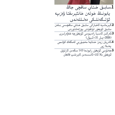
1
.
سابىق خىتاي ساقچى جاڭ
يابونىڭ خوتەن خانئېرىقتا ۋەزىپە
ئۆتىگەنلىكى دەلىللەندى
2
.
گېرمانىيە ئاخباراتى سابىق خىتاي ساقچىسى بىلەن
سابىق ئۇيغۇر تۇتقۇننى يۈزلەشتۈردى
3
.
ئەركىن ئاسىيا رادىيوسى ئۇيغۇرچە خەۋەرلىرى
(2026-يىل 31-ئىيۇل)
4
.
ئادريان زېنز: خىتايدا مەجبۇرىي ئەمگەك كۆلىمى
يەنىلا زور
5
.
جەنۇبىي ئۇيغۇر رايونىدا 143 مىڭدىن ئارتۇق
ئويغۇر بالا ئاتا-ئانىسىدىن ئايرىلىپ قالغان