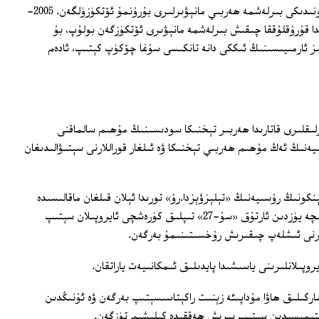
رۇسىيە بىلەن خىتاينىڭ يىراق شەرق رايونىدىكى بىرلەشمە ھەربىي مانېۋىرلىرى بۇرۇنمۇ ئۆتكۈزۈلگەن. 2005-
ا قۇرۇقلۇققا چىقىش بىرلەشمە مانېۋىرى ئۆتكۈزگەن بولۇپ، بۇ
ىز ئارمىيىسىنىڭ ئىككى دانە تانكىسى سۇغا چۆكۈپ كېتىپ، ئادەم
ىقلىرى قاتارىدا ھەربىر تېخنىكا سودىسىنىڭ مۇھىم سالماقنى
نىڭ ئەڭ مۇھىم ھەربىي تېخنىكا ۋە ئىلغار قوراللارنى سېتىۋالىدىغان
نىڭ رۇسىيەنىڭ «تېلېزۋېزدا.رۇ» تورىدا ئېلان قىلغان ماقالىسىدە
قەيت قىلىشىچە، رۇسىيە خىتايغا ھازىرغىچە يۈزدىن ئارتۇق «سۇ-27» تىپلىق كۈرەشچى ئايروپىلان سېتىپ
لارنى ئىشلەپ چىقىرىش رۇخسىتىنىمۇ بەرگەن.
وپىلانلىرىنى ياسىشىدا پايدىلىق ئىمكانىيەت ياراتقان.
ق «فاۋاروت» ماركىلىق ھاۋا مۇداپىئە زېنىت راكېتاسىسېتىپ بەرگەن ۋە ئۇنىڭدىن