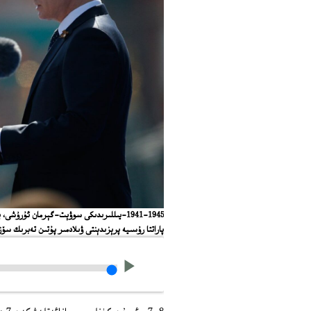
پاراتتا رۇسىيە پرېزىدېنتى ۋىلادمىر پۇتىن تەبرىك سۆزى قىلماقتا. 2015-يىل