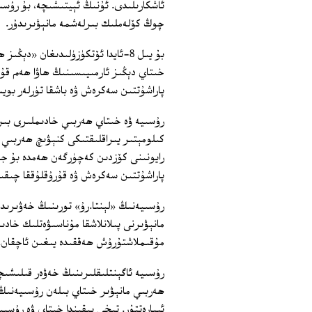
ئاشكارىلىدى. ئۇنىڭ ئېيتىشىچە، بۇ رۇسى
چوڭ كۆلەملىك بىرلەشمە مانېۋىرىدۇر.
خىتاي دېڭىز ئارمىيىسىنىڭ ھاۋا ھەم قۇ
پاراشۇتتىن سەكرەش ۋە باشقا تۈرلەر بوي
كىلومېتىر يىراقلىقتىكى كنېۋىچ ھەربىي 
رايونىنى كۆزدىن كەچۈرگەن ھەمدە بۇ جاي
پاراشۇتتىن سەكرەش ۋە قۇرۇقلۇققا چىقى
رۇسىيەنىڭ «لېنتا.رۇ» تورىنىڭ خەۋىرىد
مانېۋىرنى پىلانلاشقا مۇناسىۋەتلىك خاد
مۇقىملاشتۇرۇش ھەققىدە يىغىن ئاچقان.