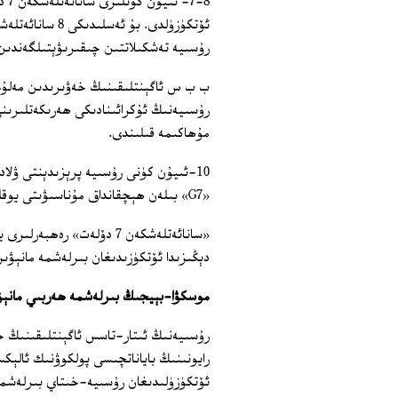
ئۆتكۈزۈلدى. بۇ
رۇسىيە تەشكىلاتتىن چىقىرىۋېتىلگەندىن
رۇسىيەنىڭ ئۇكرائىنادىكى ھەرىكەتلىرىنى
مۇھاكىمە قىلىندى.
10-ئىيۇن كۈنى رۇسىيە پرېزىدېنتى ۋلاد
«G7» بىلەن ھېچقانداق مۇناسىۋىتى يوقلۇقىنى بىلدۈردى.
دېڭىزىدا ئۆتكۈزىدىغان بىرلەشمە مانېۋى
موسكۋا-بېيجىڭ بىرلەشمە ھەربىي مانېۋ
رۇسىيەنىڭ ئىتار-تاسس ئاگېنتلىقىنىڭ 
ئۆتكۈزۈلىدىغان رۇسىيە-خىتاي بىرلەشمە