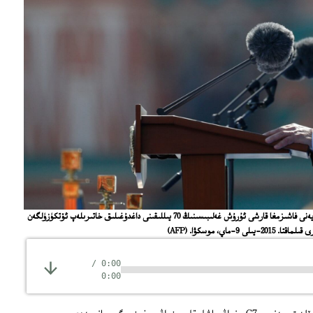
1941-1945-يىللىرىدىكى سوۋېت-گېرمان ئۇرۇشى، يەنى فاشىزمغا قارشى ئۇرۇش غەلىبىسىنىڭ 70 يىللىقىنى داغدۇغىلىق خاتىرىلەپ ئۆتكۈزۈلگەن
ى 9-ماي، موسكۋا.
(AFP)
/
0:00
0:00