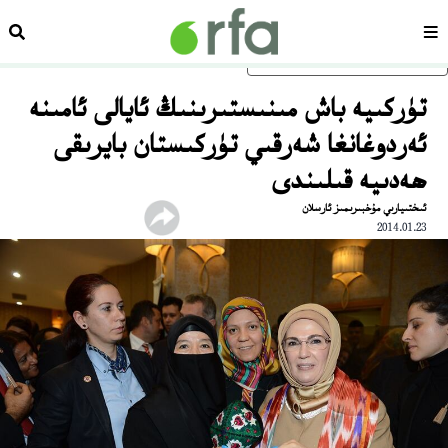
سەھىپە
ئىزد
ئاساسلىق مەزمۇنغا ئاتلاڭ
تۈركىيە باش مىنىستىرىنىڭ ئايالى ئامىنە
ئەردوغانغا شەرقىي تۈركىستان بايرىقى
ھەدىيە قىلىندى
ئىختىيارىي مۇخبىرىمىز ئارسلان
2014.01.23