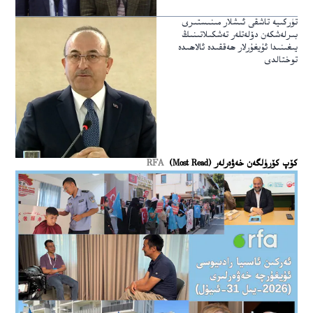
تۈركىيە تاشقى ئىشلار مىنىستىرى
بىرلەشكەن دۆلەتلەر تەشكىلاتىنىڭ
يىغىنىدا ئۇيغۇرلار ھەققىدە ئالاھىدە
توختالدى
كۆپ كۆرۈلگەن خەۋەرلەر (Most Read)
RFA