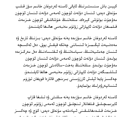
كېيىن باش مىنىستىرنىڭ ئايالى ئامىنە ئەردوغان خانىم سۆز قىلىپ
مۇنداق دېدى: ئىنسان دۆلەت ئۈچۈن ئەمەس دۆلەت ئىنسان ئۈچۈن
مەۋجۇت بولۇشى كېرەك. مىللەتنىڭ خۇشاللىقى ئۈچۈن خىزمەت
قىلمىغان دۆلەت ئاپپاراتى زۇلۇم مەنبەسى ھالىغا ئايلىنىدۇ.
ئامىنە ئەردوغان خانىم سۆزىدە يەنە مۇنداق دېدى: بىزنىڭ تارىخ ۋە
مەدەنىيەت ئېڭىمىزدا ئىنساننى چەتكە قېقىش يوق، دەل ئەكسىچە
ئىنسان جەمئىيەتنىڭ، سىياسەتنىڭ ۋە ئىقتىسادنىڭ دەل مەركىزىدە
بولىدۇ. ئىنسان دۆلەت ئۈچۈن ئەمەس دۆلەت ئىنسان ئۈچۈن
مەۋجۇت بولىدۇ. مىللەتنىڭ بەخت-سائادىتى ئۈچۈن خىزمەت
ئىشلىمىگەن دۆلەت ئاپپاراتى زۇلۇم مەنبەسى ھالغا ئايلىنىدۇ.
چەكسىز پايدا ئېلىش ئارزۇسىنى بىرىنچى قاتاردا قويغان تۈزۈم
ئىنسانپەرۋەرلىك بولمايدۇ.
ئامىنە ئەردوغان خانىم سۆزىدە يەنە مىللىتى ۋە تىلىغا قاراپ
ئايرىمىچىلىق قىلغانلار تىنچلىق ئۈچۈن ئەمەس زۇلۇم ئۈچۈن
خىزمەت قىلىدىغانلىقىنى ئىپادىلەپ مۇنداق دېدى: كۈچ ۋە چەكسىز