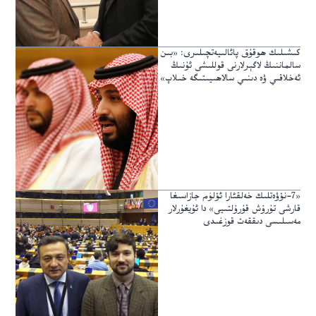
كىشىلىك ھوقۇق پائالىيەتچىلىرى: «بىن
سالماننىڭ لاگېرلارنى قوللىشى ئۇنىڭ
ئەخلاقىي ۋە دىنىي سالاھىيىتىگە خىلاپ»
«7-نۆۋەتلىك خەلقئارا ئۆلۈم جازاسىغا
قارشى تۇرۇش قۇرۇلتىيى» دا ئۇيغۇرلار
مەسىلىسى دىققەت قوزغىدى