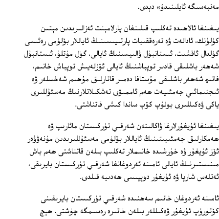
مەنبەسىگە ئايلىنىدۇ» دېدى.
يىغىنغا ئالاھىدە تەكلىپ قىلىنغان پارلامېنت ئەزالىرىدىن مېتىن
كۈلۇنك، ئادالەت ۋە تەرەققىيات پارتىيىسىنىڭ ئاياللار بۆلۈمى رەئىسى
گۈلدال ئاقشىت، ئىستانبۇل ۋالىيسىنىڭ ئايالى، گۈل مۇتلۇ، ئىستانبۇل
شەھەر باشلىقى قادىر توپباشنىڭ ئايالى ئۆزلەيىش توپباش خانىم،
فاتىھ شەھەر باشلىقى مۇستافا دەمىر قاتارلىق مۇھىم شەخسلەر ۋە
ئىجتىمائىي جەمئىيەت ھەم ئاممىۋى تەشكىلاتلارنىڭ مەسئۇللىرى
ياكى ۋەكىللىرى بولۇپ كۆپ ساندا كىشى قاتناشتى.
يىغىنغا ئۇيغۇرلارغا ۋاكالىتەن شەرقىي تۈركىستان مائارىپ ۋە
ھەمكارلىق جەمئىيىتىنىڭ ئاياللار بۆلۈمى مەسئۇللىرىدىن مۇنەۋۋەر
ئۆز ئۇيغۇر ۋە خۇرشىدە خانىملار تەكلىپ بىلەن قاتناشتى ھەم باش
مىنىستىرنىڭ ئايالى ئامىنە ئەردوغانغا شەرقىي تۈركىستان بايرىقى،
ئەتلەس شارپا ۋە ئۇيغۇر دوپپىسى ھەدىيە قىلدى.
ئامىنە ئەردوغان خانىم سەھنىدە شەرقىي تۈركىستان بايرىقىنى
كۆتۈرۈپ ئۇيغۇر ۋەكىللەر بىلەن خاتىرە رەسىمگە چۈشتى. ھېچ