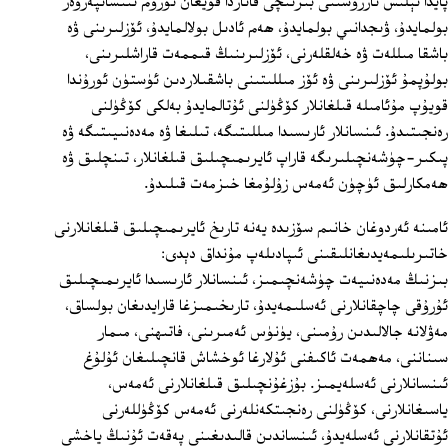
پايدا ئېلىش ئارزۇسىنى بىرىنچى قاتاردا قويغان تۈزۈم ئىنسانپەرۋەر
بولمايدۇ، ۋىجدانىي بولمايدۇ، ھەم ئادىل بولالمايدۇ، ئۆزلىرىنى ۋە
باشقا مىللەت ۋە خەلقلەرنى، ئۆزلىرىنىڭ قىممەت قاراشلىرىنى،
بولۇپمۇ ئۆزلىرىنى ۋە ئۆز مىللىتىنى باشقىلاردىن ئۈستۈن ئورۇندا
قويۇپ مۇئامىلە قىلغانلار كۆڭۈلنى ئۇتالمايدۇ بەلكى كۆڭۈلنى
رەنجىتىدۇ. ئىنسانلار ئارىسىدا مىللىتىگە، تىلىغا ۋە مەدەنىيىتىگە ۋە
پىكىر-چۈشەنچىلىرىگە قاراپ ئايرىمىچىلىق قىلغانلار، تىنچلىق ۋە
ھەمكارلىق ئۈچۈن ئەمەس زۇلۇمغا خىزمەت قىلىدۇ.
ئامىنە ئەردوغان خانىم سۆزىدە يەنە تارىخ ئايرىمىچىلىق قىلغانلارنى
خاتىرىلىمەيدىغانلىقىنى ئىپادىلەپ مۇنداق دېدى:
بىزنىڭ مەدەنىيەت چۈشەنچىمىز، ئىنسانلار ئارىسىدا ئايرىمىچىلىق
ئۇرۇقى چاچقانلارنى ئەسلىمەيدۇ، تارىخىمىزغا قارايدىغان بولساق،
مەۋلانە جالالىدىن رۇمىنى، يۈنۈس ئەمىرىنى، فاتىھنى، مىمار
سىناننى، مەھمەت ئاكىفنى ئۇلارغا ئوخشاش قانچىلىغان ئۇلۇغ
ئىنسانلارنى ئەسلەيمىز. بۇزغۇنچىلىق قىلغانلارنى ئەمەس،
ياسىغانلارنى، كۆڭۈلنى رەنجىتكەنلەرنى ئەمەس كۆڭۈللەرنى
ئۇتقانلارنى ئەسلەيدۇ، ئىنساندىن قالىدىغىنى پەقەت ئۇنىڭ ياخشى