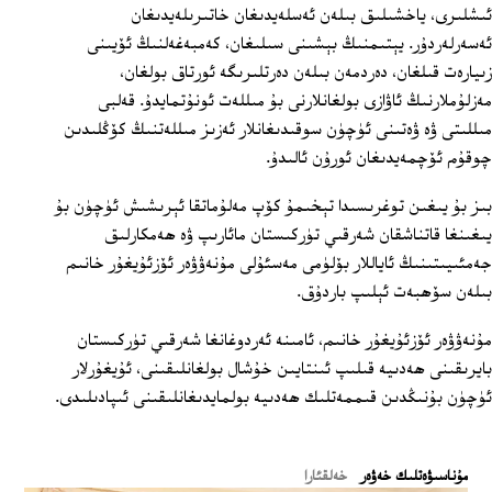
ئىشلىرى، ياخشىلىق بىلەن ئەسلەيدىغان خاتىرىلەيدىغان
ئەسەرلەردۇر. يېتىمنىڭ بېشىنى سىلىغان، كەمبەغەلنىڭ ئۆيىنى
زىيارەت قىلغان، دەردمەن بىلەن دەرتلىرىگە ئورتاق بولغان،
مەزلۇملارنىڭ ئاۋازى بولغانلارنى بۇ مىللەت ئونۇتمايدۇ. قەلبى
مىللىتى ۋە ۋەتىنى ئۈچۈن سوقىدىغانلار ئەزىز مىللەتنىڭ كۆڭلىدىن
چوقۇم ئۆچمەيدىغان ئورۇن ئالىدۇ.
بىز بۇ يىغىن توغرىسىدا تېخىمۇ كۆپ مەلۇماتقا ئېرىشىش ئۈچۈن بۇ
يىغىنغا قاتناشقان شەرقىي تۈركىستان مائارىپ ۋە ھەمكارلىق
جەمئىيىتىنىڭ ئاياللار بۆلۈمى مەسئۇلى مۇنەۋۋەر ئۆزئۇيغۇر خانىم
بىلەن سۆھبەت ئېلىپ باردۇق.
مۇنەۋۋەر ئۆزئۇيغۇر خانىم، ئامىنە ئەردوغانغا شەرقىي تۈركىستان
بايرىقىنى ھەدىيە قىلىپ ئىنتايىن خۇشال بولغانلىقىنى، ئۇيغۇرلار
ئۈچۈن بۇنىڭدىن قىممەتلىك ھەدىيە بولمايدىغانلىقىنى ئىپادىلىدى.
ﻣﯘﻧﺎﺳﯩﯟﻩﺗﻠﯩﻚ ﺧﻪﯞﻩﺭ
خەلقئارا