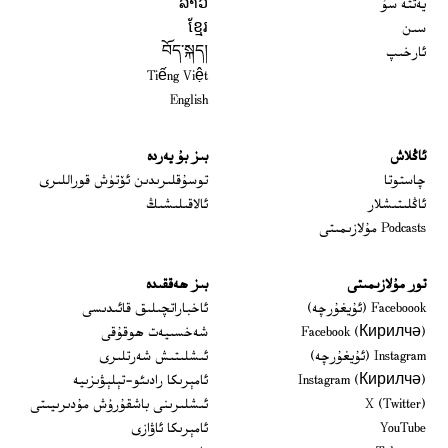
يەتتە سۇ
ລາວ
سىن
ខ្មែរ
ئارخىپ
བོད་སྐད།
Tiếng Việt
English
ئاڭلاش
بىز بۇ يەردە
 window
چاستوتا
توسۇقلىرىدىن ئۆتۈش قوراللىرى
ئاڭلىتىشلار
ئالاقىلىشىڭ
Podcasts مۇلازىمىتى
تور مۇلازىمىتى
بىز ھەققىدە
Opens in new window
Faceboook (ئۇيغۇرچە)
ئاخباراتچىلىق قائىدىسى
Opens in new window
Facebook (Кирилчә)
شەخسىيەت ھوقۇقى
Opens in new window
Instagram (ئۇيغۇرچە)
ئىشلىتىش شەرتلىرى
Opens in new window
Instagram (Кирилчә)
ئامېرىكا رادىئو-تېلېۋىزىيە
window
Opens in new window
X (Twitter)
ئىشلىرىنى باشقۇرۇش مۇدىرىيىتى
Opens in new window
Opens in new window
YouTube
ئامېرىكا ئاۋازى