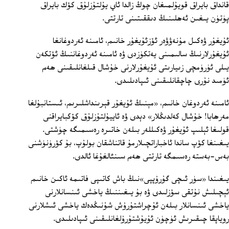
قانداق بايراق قويۇلمىغان چوڭ زالدا ئاي يۇلتۇزلۇق كۆك بايراق
پۈتۈن يىغىن ئەھلىنىڭ دىققىتىنى تارتتى.
ئۇيغۇر ۋەكىل مۇنەۋۋەر ئۆزئۇيغۇر خانىم، ئامىنە ئەردوغانغا
ئۇيغۇرلارنىڭ سالىمىنى يەتكۈزدى ۋە ئامىنە ئەردوغاننىڭ ئۆتكەن
يىلى ئۈرۈمچى زىيارىتى ئۇيغۇرلارنى خۇشال قىلغانلىقىنى ھەم
ئۈمىد نۇرى چاچقانلىقىنى ئىپادىلىدى.
ئامىنە ئەردوغان خانىم، «مېنىڭ ئۇيغۇر قېرىنداشلىرىم، ئىستانبۇلغا
مەرھابا! خۇشال كەلدىڭلار» دېدى ۋە ئاييۇلتۇزلۇق كۆكبايراقنى
قولىغا ئېلىپ ئۇيغۇر ۋەكىللەر بىلەن خاتىرە رەسىمىگە چۈشتى.
يىغىنغا كۆپ ساندا ئاخباراتچىلارمۇ قاتناشقان بولۇپ، بۇ كۆرۈنۈشنى
بەس-بەستە رەسىمگە تارتتى ھەم سىنئالغۇغا ئالدى.
يىغىندا «سۈر ئىچى گۇرۇپپى»نىڭ باش كاتىپى فاتىمە ئاكىن خانىم
ئېچىلىش نۇتقى سۆزلىدى ۋە بۇ يىغىننىڭ ياخشى ئىنسانلارنى
ياخشى ئىنسانلار بىلەن ئۇچراشتۇرۇش شۇنىڭدەك ياخشى ئىشلارنى
روياپقا چىقىرىش ئۈچۈن ئۇيۇشتۇرۇلغانلىقىنى ئىپادىلىدى.