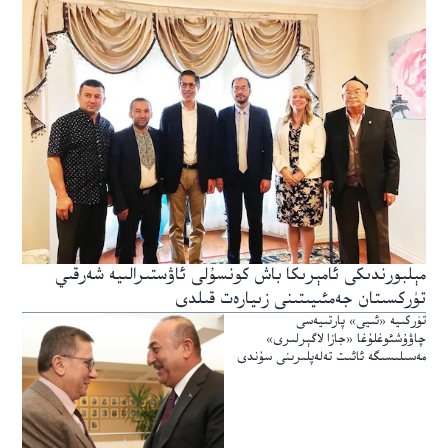
مېلبورندىكى ئامېرىكا باش كونسۇلى ئاۋستىرالىيە شەرقىي
تۈركسىتان جەمئىيىتىنى زىيارەت قىلدى
تۈركىيە «ئىيى» پارتىيەسى
چاۋۇشئوغلۇغا «جازا لاگېرلىرى»
مەسىلىسىگە ئائىت تەلەپلىرىنى سۇندى