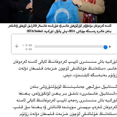
ئامىنە ئەردوغان مۇنەۋۋەر ئۆزئۇيغۇر خانىم ۋە خۇرشىدە خانىملار قاتارلىق ئۇيغۇر ۋەكىللەر
بىلەن خاتىرە رەسىمگە چۈشتى. 2014-يىلى يانۋار، تۈركىيە.
(RFA/Arslan)
/
0:00
0:00
تۈركىيە باش مىنىستىرى تاييىپ ئەردوغاننىڭ ئايالى ئامىنە ئەردوغان
خانىم، «مىللەتنىڭ خۇشاللىقى ئۈچۈن خىزمەت قىلمىغان دۆلەت
زۇلۇم مەنبەسىگە ئايلىنىدۇ»، دېدى.
ئىستانبۇل سۈرئىچى جەمئىيىتىنىڭ ئۇيۇشتۇرۇشى بىلەن
«ئىستانبۇل خانىملىرى» ناملىق بىر يىغىن ئۆتكۈزۈلدى. يىغىنغا
تۈركىيە باش مىنىستىرى رەجەپ تاييىپ ئەردوغاننىڭ ئايالى ئامىنە
ئەردوغان شەرەپ مېھمىنى سۈپىتىدە قاتناشتى ۋە يىغىندا سۆز قىلىپ،
«مىللەتنىڭ خۇشاللىقى ئۈچۈن خىزمەت قىلمىغان دۆلەت زۇلۇم