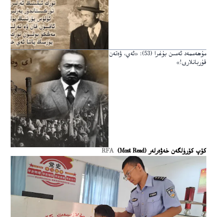
مۇھەممەد ئەمىن بۇغرا (53): «ئەي، ۋەتەن
قۇربانلارى!»
كۆپ كۆرۈلگەن خەۋەرلەر (Most Read)
RFA