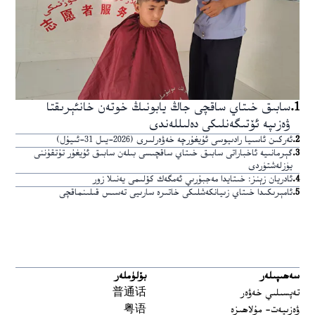
1
.
سابىق خىتاي ساقچى جاڭ يابونىڭ خوتەن خانئېرىقتا
ۋەزىپە ئۆتىگەنلىكى دەلىللەندى
2
.
ئەركىن ئاسىيا رادىيوسى ئۇيغۇرچە خەۋەرلىرى (2026-يىل 31-ئىيۇل)
3
.
گېرمانىيە ئاخباراتى سابىق خىتاي ساقچىسى بىلەن سابىق ئۇيغۇر تۇتقۇننى
يۈزلەشتۈردى
4
.
ئادريان زېنز: خىتايدا مەجبۇرىي ئەمگەك كۆلىمى يەنىلا زور
5
.
ئامېرىكىدا خىتاي زىيانكەشلىكى خاتىرە سارىيى تەسىس قىلىنماقچى
سەھىپىلەر
بۆلۈملەر
تەپسىلىي خەۋەر
普通话
ۋەزىيەت- مۇلاھىزە
粤语