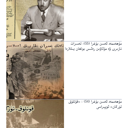
مۇھەممەد ئەمىن بۇغرا (55): تەمىرات
نازىرى ۋە مۇئاۋىن رەئىس بولغان يىللاردا
مۇھەممەد ئەمىن بۇغرا (54) : «قۇتلۇق
تۈركان» ئوپېراسى