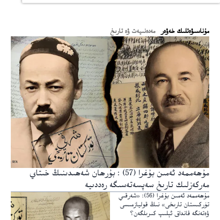
ﻣﯘﻧﺎﺳﯩﯟﻩﺗﻠﯩﻚ ﺧﻪﯞﻩﺭ
مەدەنىيەت ۋە تارىخ
مۇھەممەد ئەمىن بۇغرا (57) : بۇرھان شەھىدىنىڭ خىتاي
مەركەزلىك تارىخ سەپسەتەسىگە رەددىيە
مۇھەممەد ئەمىن بۇغرا (56): «شەرقىي
تۈركىستان تارىخى» نىڭ قوليازمىسى
ۋەتەنگە قانداق ئېلىپ كىرىلگەن؟