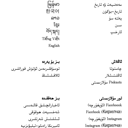
مەدەنىيەت ۋە تارىخ
မြန်မာ
تارىخ-بۈگۈن
한국어
يەتتە سۇ
ລາວ
سىن
ខ្មែរ
ئارخىپ
བོད་སྐད།
Tiếng Việt
English
ئاڭلاش
بىز بۇ يەردە
 window
چاستوتا
توسۇقلىرىدىن ئۆتۈش قوراللىرى
ئاڭلىتىشلار
ئالاقىلىشىڭ
Podcasts مۇلازىمىتى
تور مۇلازىمىتى
بىز ھەققىدە
Opens in new window
Faceboook (ئۇيغۇرچە)
ئاخباراتچىلىق قائىدىسى
Opens in new window
Facebook (Кирилчә)
شەخسىيەت ھوقۇقى
Opens in new window
Instagram (ئۇيغۇرچە)
ئىشلىتىش شەرتلىرى
Opens in new window
Instagram (Кирилчә)
ئامېرىكا رادىئو-تېلېۋىزىيە