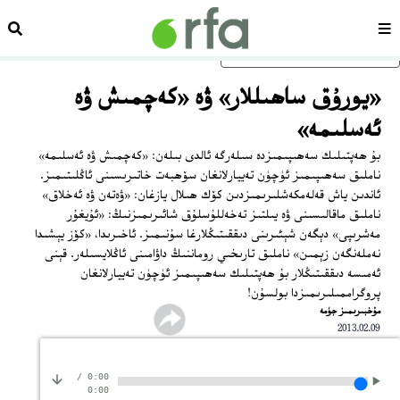
سەھىپە
ئىزد
ئاساسلىق مەزمۇنغا ئاتلاڭ
«يورۇق ساھىللار» ۋە «كەچمىش ۋە
ئەسلىمە»
بۇ ھەپتىلىك سەھىپىمىزدە سىلەرگە ئالدى بىلەن: «كەچمىش ۋە ئەسلىمە»
ناملىق سەھىپىمىز ئۈچۈن تەييارلانغان سۆھبەت خاتىرىسىنى ئاڭلىتىمىز.
ئاندىن ياش قەلەمكەشلىرىمىزدىن كۆك ھىلال يازغان: «ۋەتەن ۋە ئەخلاق»
ناملىق ماقالىسىنى ۋە يىلتىز تەخەللۇسلۇق شائىرىمىزنىڭ: «ئۇيغۇر
مەشرىپى» دېگەن شېئىرىنى دىققىتىڭلارغا سۇنىمىز. ئاخىرىدا، «كۆز يېشىدا
نەملەنگەن زېمىن» ناملىق تارىخىي روماننىڭ داۋامىنى ئاڭلايسىلەر. قېنى
ئەمىسە دىققىتىڭلار بۇ ھەپتىلىك سەھىپىمىز ئۈچۈن تەييارلانغان
پروگراممىلىرىمىزدا بولسۇن!
مۇخبىرىمىز جۈمە
2013.02.09
/
0:00
0:00