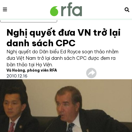
Nội dung
Tì
Bỏ qua nội dung chính
Nghị quyết đưa VN trở lại
danh sách CPC
Nghị quyết do Dân biểu Ed Royce soạn thảo nhằm
đưa Việt Nam trở lại danh sách CPC được đem ra
bàn thảo tại Hạ Viện.
Vũ Hoàng, phóng viên RFA
2010.12.16