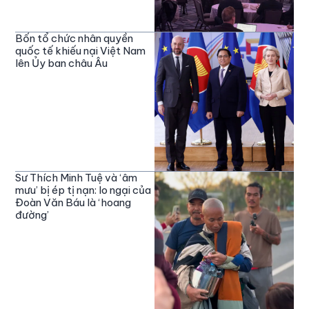
Bốn tổ chức nhân quyền
quốc tế khiếu nại Việt Nam
lên Ủy ban châu Âu
Sư Thích Minh Tuệ và ‘âm
mưu’ bị ép tị nạn: lo ngại của
Đoàn Văn Báu là ‘hoang
đường’