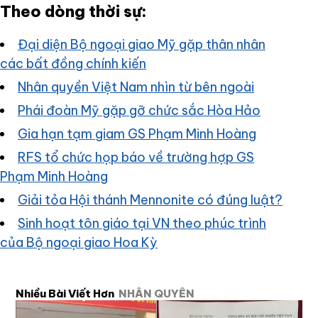
Theo dòng thời sự:
Đại diện Bộ ngoại giao Mỹ gặp thân nhân
các bất đồng chính kiến
Nhân quyền Việt Nam nhìn từ bên ngoài
Phái đoàn Mỹ gặp gỡ chức sắc Hòa Hảo
Gia hạn tạm giam GS Phạm Minh Hoàng
RFS tổ chức họp báo về trường hợp GS
Phạm Minh Hoàng
Giải tỏa Hội thánh Mennonite có đúng luật?
Sinh hoạt tôn giáo tại VN theo phúc trình
của Bộ ngoại giao Hoa Kỳ
Nhiều Bài Viết Hơn
NHÂN QUYỀN