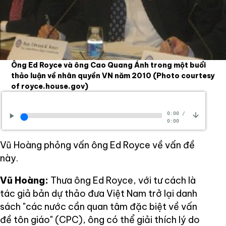
Ông Ed Royce và ông Cao Quang Ánh trong một buổi
thảo luận về nhân quyền VN năm 2010
(Photo courtesy
of royce.house.gov)
0:00
/
0:00
Vũ Hoàng phỏng vấn ông Ed Royce về vấn đề
này.
Vũ Hoàng:
Thưa ông Ed Royce, với tư cách là
tác giả bản dự thảo đưa Việt Nam trở lại danh
sách "các nước cần quan tâm đặc biệt về vấn
đề tôn giáo" (CPC), ông có thể giải thích lý do