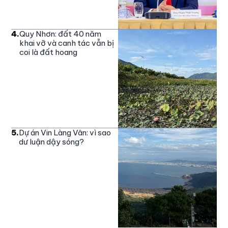
4
.
Quy Nhơn: đất 40 năm
khai vỡ và canh tác vẫn bị
coi là đất hoang
5
.
Dự án Vin Làng Vân: vì sao
dư luận dậy sóng?