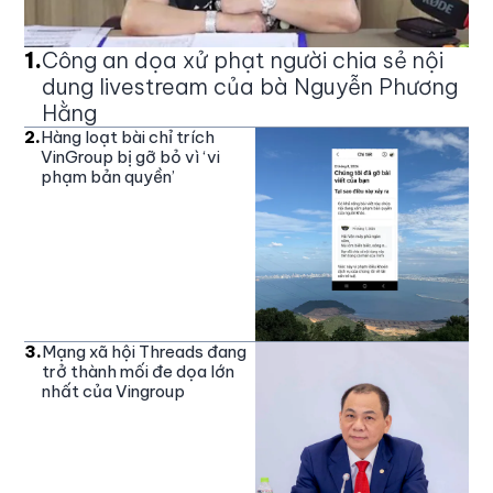
1
.
Công an dọa xử phạt người chia sẻ nội
dung livestream của bà Nguyễn Phương
Hằng
2
.
Hàng loạt bài chỉ trích
VinGroup bị gỡ bỏ vì ‘vi
phạm bản quyền’
3
.
Mạng xã hội Threads đang
trở thành mối đe dọa lớn
nhất của Vingroup