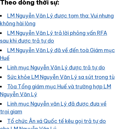
Theo dòng thời sự:
LM Nguyễn Văn Lý được tạm tha: Vui nhưng
không hài lòng
LM Nguyễn Văn Lý trả lời phỏng vấn RFA
sau khi được trả tự do
LM Nguyễn Văn Lý đã về đến toà Giám mục
Huế
Linh mục Nguyễn Văn Lý được trả tự do
Sức khỏe LM Nguyễn Văn Lý sa sút trong tù
Tòa Tổng giám mục Huế và trường hợp LM
Nguyễn Văn Lý
Linh mục Nguyễn văn Lý đã được đưa về
trại giam
Tổ chức Ân xá Quốc tế kêu gọi trả tự do
cho LM Nguyễn Văn Lý