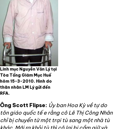
Linh mục Nguyễn Văn Lý tại
Tòa Tổng Giám Mục Huế
hôm 15-3-2010. Hình do
thân nhân LM Lý gửi đến
RFA.
Ông Scott Flipse:
Ủy ban Hoa Kỳ về tự do
tôn giáo quốc tế e rằng cô Lê Thị Công Nhân
chỉ bị chuyển từ một trại tù sang một nhà tù
khác. Mới ra khỏi tù thì cô lại bị cầm giữ và