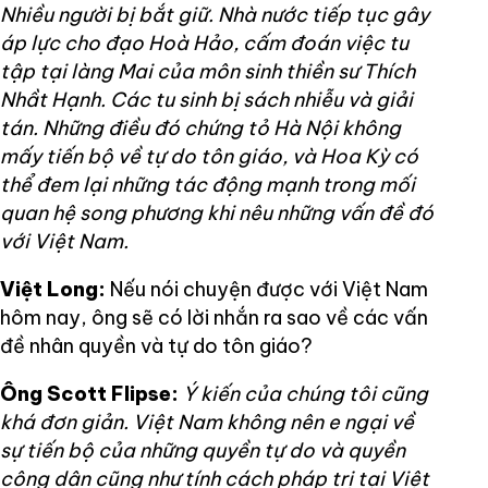
Nhiều người bị bắt giữ. Nhà nước tiếp tục gây
áp lực cho đạo Hoà Hảo, cấm đoán việc tu
tập tại làng Mai của môn sinh thiền sư Thích
Nhầt Hạnh. Các tu sinh bị sách nhiễu và giải
tán. Những điều đó chứng tỏ Hà Nội không
mấy tiến bộ về tự do tôn giáo, và Hoa Kỳ có
thể đem lại những tác động mạnh trong mối
quan hệ song phương khi nêu những vấn đề đó
với Việt Nam.
Việt Long:
Nếu nói chuyện được với Việt Nam
hôm nay, ông sẽ có lời nhắn ra sao về các vấn
đề nhân quyền và tự do tôn giáo?
Ông Scott Flipse:
Ý kiến của chúng tôi cũng
khá đơn giản. Việt Nam không nên e ngại về
sự tiến bộ của những quyền tự do và quyền
công dân cũng như tính cách pháp trị tại Việt