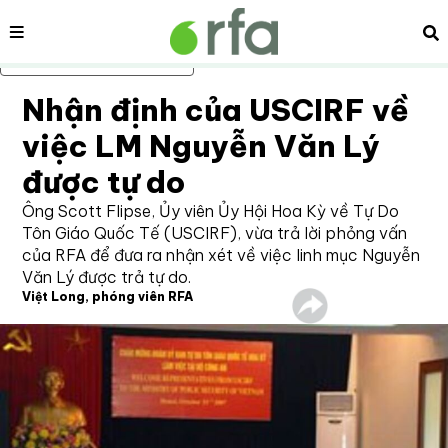
Nội dung
Tì
Bỏ qua nội dung chính
Nhận định của USCIRF về
việc LM Nguyễn Văn Lý
được tự do
Ông Scott Flipse, Ủy viên Ủy Hội Hoa Kỳ về Tự Do
Tôn Giáo Quốc Tế (USCIRF), vừa trả lời phỏng vấn
của RFA để đưa ra nhận xét về việc linh mục Nguyễn
Văn Lý được trả tự do.
Việt Long, phóng viên RFA