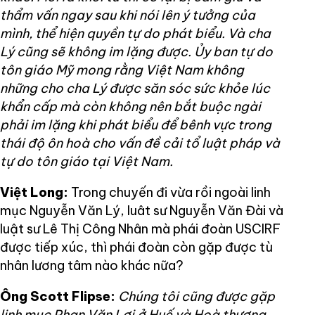
thẩm vấn ngay sau khi nói lên ý tưởng của
mình, thể hiện quyền tự do phát biểu. Và cha
Lý cũng sẽ không im lặng được. Ủy ban tự do
tôn giáo Mỹ mong rằng Việt Nam không
những cho cha Lý được săn sóc sức khỏe lúc
khẩn cấp mà còn không nên bắt buộc ngài
phải im lặng khi phát biểu để bênh vực trong
thái độ ôn hoà cho vấn đề cải tổ luật pháp và
tự do tôn giáo tại Việt Nam.
Việt Long:
Trong chuyến đi vừa rồi ngoài linh
mục Nguyễn Văn Lý, luât sư Nguyễn Văn Đài và
luật sư Lê Thị Công Nhân mà phái đoàn USCIRF
được tiếp xúc, thì phái đoàn còn gặp được tù
nhân lương tâm nào khác nữa?
Ông Scott Flipse:
Chúng tôi cũng được gặp
linh mục Phan Văn Lợi ở Huế và Hoà thượng