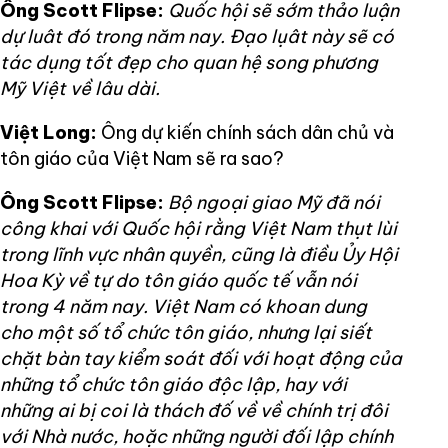
Ông Scott Flipse:
Quốc hội sẽ sớm thảo luận
dự luât đó trong năm nay. Đạo lụât này sẽ có
tác dụng tốt đẹp cho quan hệ song phương
Mỹ Việt về lâu dài.
Việt Long:
Ông dự kiến chính sách dân chủ và
tôn giáo của Việt Nam sẽ ra sao?
Ông Scott Flipse:
Bộ ngoại giao Mỹ đã nói
công khai với Quốc hội rằng Việt Nam thụt lùi
trong lĩnh vực nhân quyền, cũng là điều Ủy Hội
Hoa Kỳ về tự do tôn giáo quốc tế vẫn nói
trong 4 năm nay. Việt Nam có khoan dung
cho một số tổ chức tôn giáo, nhưng lại siết
chặt bàn tay kiểm soát đối với hoạt động của
những tổ chức tôn giáo độc lập, hay với
những ai bị coi là thách đố về về chính trị đôi
với Nhà nước, hoặc những người đối lập chính