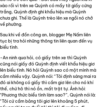
xào rồi vì trên xe Quỳnh có mấy tờ giấy cứng
trắng, Quỳnh định ghi khẩu hiệu mà Quỳnh
chưa ghi. Thế là Quỳnh trèo lên xe ngồi nó chở
về phường.
Sau khi về đồn công an, blogger Mẹ Nấm liên
tục bị tra hỏi những thông tin liên quan đến vụ
biểu tình.
-An ninh qua hỏi, có giấy trên xe thì Quỳnh
cũng nói giấy đó Quỳnh định viết khẩu hiệu giơ
lên biểu tình. Nó hỏi Quỳnh sao có một mình mà
cầm nhiều vậy. Quỳnh nói: “Tôi định sáng mai ra
đó ai không có giấy thì cầm giơ lên cho nó khí
thế, chứ hô thì nó ồn, mất trật tự. Ảnh hỏi:
“Phương thức biểu tình làm sao?”, Quỳnh nói là:
“Tôi cứ cầm bảng tôi giơ lên khoảng 5 phút,