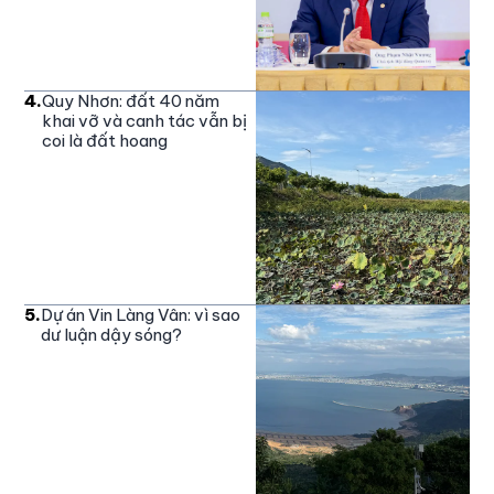
4
.
Quy Nhơn: đất 40 năm
khai vỡ và canh tác vẫn bị
coi là đất hoang
5
.
Dự án Vin Làng Vân: vì sao
dư luận dậy sóng?