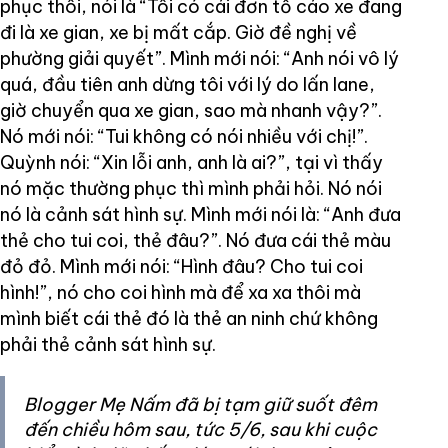
phục thôi, nói là “Tôi có cái đơn tố cáo xe đang
đi là xe gian, xe bị mất cắp. Giờ đề nghị về
phường giải quyết”. Mình mới nói: “Anh nói vô lý
quá, đầu tiên anh dừng tôi với lý do lấn lane,
giờ chuyển qua xe gian, sao mà nhanh vậy?”.
Nó mới nói: “Tui không có nói nhiều với chị!”.
Quỳnh nói: “Xin lỗi anh, anh là ai?”, tại vì thấy
nó mặc thường phục thì mình phải hỏi. Nó nói
nó là cảnh sát hình sự. Mình mới nói là: “Anh đưa
thẻ cho tui coi, thẻ đâu?”. Nó đưa cái thẻ màu
đỏ đỏ. Mình mới nói: “Hình đâu? Cho tui coi
hình!”, nó cho coi hình mà để xa xa thôi mà
mình biết cái thẻ đó là thẻ an ninh chứ không
phải thẻ cảnh sát hình sự.
Blogger Mẹ Nấm đã bị tạm giữ suốt đêm
đến chiều hôm sau, tức 5/6, sau khi cuộc