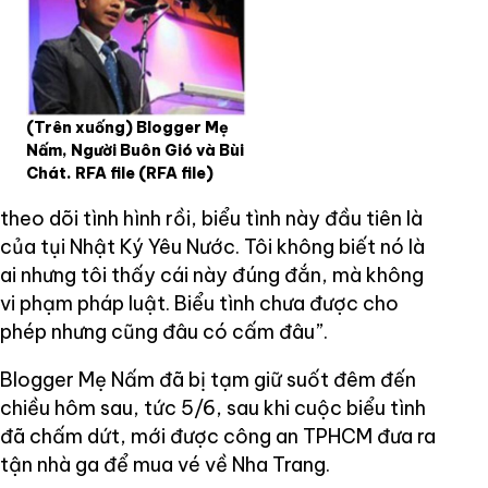
(Trên xuống) Blogger Mẹ
Nấm, Người Buôn Gió và Bùi
Chát. RFA file
(RFA file)
theo dõi tình hình rồi, biểu tình này đầu tiên là
của tụi Nhật Ký Yêu Nước. Tôi không biết nó là
ai nhưng tôi thấy cái này đúng đắn, mà không
vi phạm pháp luật. Biểu tình chưa được cho
phép nhưng cũng đâu có cấm đâu”.
Blogger Mẹ Nấm đã bị tạm giữ suốt đêm đến
chiều hôm sau, tức 5/6, sau khi cuộc biểu tình
đã chấm dứt, mới được công an TPHCM đưa ra
tận nhà ga để mua vé về Nha Trang.