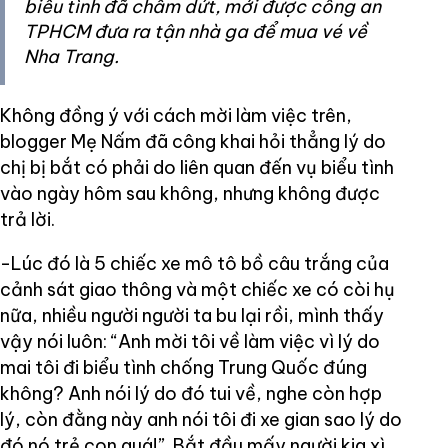
biểu tình đã chấm dứt, mới được công an
TPHCM đưa ra tận nhà ga để mua vé về
Nha Trang.
Không đồng ý với cách mời làm việc trên,
blogger Mẹ Nấm đã công khai hỏi thẳng lý do
chị bị bắt có phải do liên quan đến vụ biểu tình
vào ngày hôm sau không, nhưng không được
trả lời.
-Lúc đó là 5 chiếc xe mô tô bồ câu trắng của
cảnh sát giao thông và một chiếc xe có còi hụ
nữa, nhiều người người ta bu lại rồi, mình thấy
vậy nói luôn: “Anh mời tôi về làm việc vì lý do
mai tôi đi biểu tình chống Trung Quốc đúng
không? Anh nói lý do đó tui về, nghe còn hợp
lý, còn đằng này anh nói tôi đi xe gian sao lý do
đó nó trẻ con quá!”. Bắt đầu mấy người kia xì