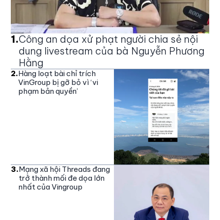
1
.
Công an dọa xử phạt người chia sẻ nội
dung livestream của bà Nguyễn Phương
Hằng
2
.
Hàng loạt bài chỉ trích
VinGroup bị gỡ bỏ vì ‘vi
phạm bản quyền’
3
.
Mạng xã hội Threads đang
trở thành mối đe dọa lớn
nhất của Vingroup