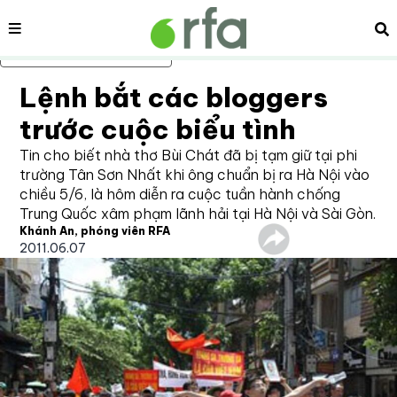
Nội dung
Tì
Bỏ qua nội dung chính
Lệnh bắt các bloggers
trước cuộc biểu tình
Tin cho biết nhà thơ Bùi Chát đã bị tạm giữ tại phi
trường Tân Sơn Nhất khi ông chuẩn bị ra Hà Nội vào
chiều 5/6, là hôm diễn ra cuộc tuần hành chống
Trung Quốc xâm phạm lãnh hải tại Hà Nội và Sài Gòn.
Khánh An, phóng viên RFA
2011.06.07