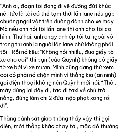
“Anh ơi, đoạn tôi đang đi vẽ đường đứt khúc
nè, tức là tôi có thể tạm thời lấn lane nếu gặp
chướng ngại vật trên đường dành cho xe máy.
Mà nếu anh nói tôi lấn lane thì anh cho tôi coi
hình. Thứ hai, anh chạy anh ép tôi từ ngoài vô
trong thì anh là người lấn lane chứ không phải
tôi”. Rồi nó kêu: “Không nói nhiều, đưa giấy tờ
xe cho coi” thì bạn (của Quỳnh) không có giấy
tờ xe bởi vì xe mượn. Mình cũng đang thử xem
coi có phải nó chặn mình vì thằng kia (an ninh)
gọi điện thoại không nên Quỳnh mới nói: “Thôi,
mày đứng lại đây đi, tao đi taxi về chứ trời
nắng, đứng làm chi 2 đứa, nộp phạt xong rồi
đi”.
Thằng cảnh sát giao thông thấy vậy thì gọi
điện, một thằng khác chạy tới, mặc đồ thường